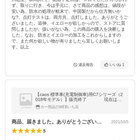
ず、取りに行き、今は手元に、さて商品の感想は、値段が
安い為、防水の処理が粗末で、中国製だから仕方無いか
な?、点灯テストは、両方共、点灯しました。ありがとうご
ざいました。追伸、イエローが欲しかっので、ストアに質
問しましたが、扱いがない為、この商品の購入を決断しま
した、なお、防水とイエローの加工をこれからしますの
で、また何か欲しい物が有りましたら宜しくお願いしま
す。以上
違反報告
いいね
1
【caos 標準車(充電制御車)用C7シリーズ（2
018年モデル）】販売終了 現在はN-
60B19L/C8【ブルーバッテリー安心サポート
カー用品のWEBいち店
付】にて販売中
商品、届きました。ありがとうございまし…
2021/10/5
5