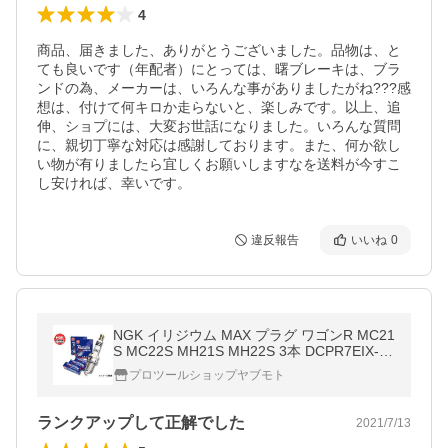
4
商品、届きました、ありがとうございました。品物は、と
ても良いです（年配者）にとっては、曙ブレーキは、ブラ
ンドの為、メーカーは、いろんな事がありましたがね???感
想は、付けて何キロか走らないと、楽しみです。以上、追
伸、ショプには、大変お世話になりました。いろんな質問
に、親切丁寧な対応は感謝しております。また、何か欲し
い物が有りましたら宜しくお願いしますなを送料が今すこ
し安ければ、幸いです。
違反報告
いいね
0
NGK イリジウム MAX プラグ ワゴンR MC21
S MC22S MH21S MH22S 3本 DCPR7EIX-P
5175 ネコポス 送料無料
プロツールショップヤブモト
ランクアップして正解でした
2021/7/13