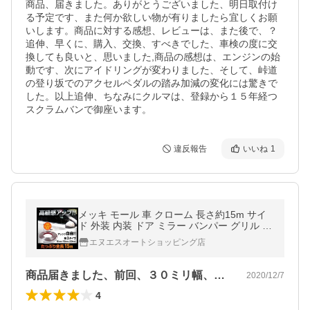
商品、届きました。ありがとうございました、明日取付け
る予定です、また何か欲しい物が有りましたら宜しくお願
いします。商品に対する感想、レビューは、また後で、？
追伸、早くに、購入、交換、すべきでした、車検の度に交
換しても良いと、思いました,商品の感想は、エンジンの始
動です、次にアイドリングが変わりました、そして、峠道
の登り坂でのアクセルペダルの踏み加減の変化には驚きで
した。以上追伸、ちなみにクルマは、登録から１５年経つ
スクラムバンで御座います。
違反報告
いいね
1
メッキ モール 車 クローム 長さ約15m サイ
ド 外装 内装 ドア ミラー バンパー グリル ア
クセント 幅3タイプ
エヌエスオートショッピング店
商品届きました、前回、３０ミリ幅、今回…
2020/12/7
4