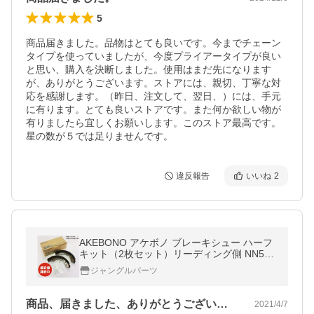
5
商品届きました。品物はとても良いです。今までチェーン
タイプを使っていましたが、今度プライアータイプが良い
と思い、購入を決断しました。使用はまだ先になります
が、ありがとうございます。ストアには、親切、丁寧な対
応を感謝します。（昨日、注文して、翌日、）には、手元
に有ります。とても良いストアです。また何か欲しい物が
有りましたら宜しくお願いします。このストア最高です。
星の数が５では足りませんです。
違反報告
いいね
2
AKEBONO アケボノ ブレーキシュー ハーフ
キット（2枚セット）リーディング側 NN554
6F 曙ブレーキ工業 エブリィ バン ワゴン キ
ジャングルパーツ
ャリィ
商品、届きました、ありがとうございまし…
2021/4/7