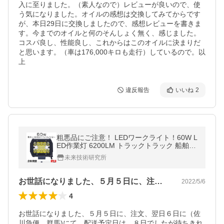
入に至りました。（素人なので）レビューが良いので、使
う気になりました。オイルの感想は交換してみてからです
が、本日29日に交換しましたので、感想レビューを書きま
す。今までのオイルと何のそんしょく無く、感じました。
コスパ良し、性能良し、これからはこのオイルに決まりだ
と思います。（車は176,000キロも走行）しているので。以
上
違反報告
いいね
2
粗悪品にご注意！ LEDワークライト！60W L
ED作業灯 6200LM トラックトラック 船舶 O
SRAM製チップを凌ぐ 防水 路肩灯 投光器 2
未来技術研究所
年保証 2個
お世話になりました、５月５日に、注文、…
2022/5/6
4
お世話になりました、５月５日に、注文、翌日６日に（佐
川急便、群馬)にて、配送予定日は、８日でしたが待ちきれ