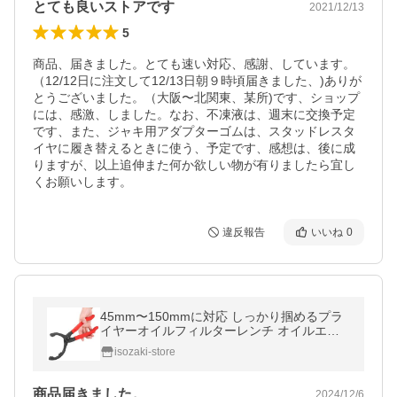
とても良いストアです
2021/12/13
5
商品、届きました。とても速い対応、感謝、しています。
（12/12日に注文して12/13日朝９時頃届きました、)ありが
とうございました。（大阪〜北関東、某所)です、ショップ
には、感激、しました。なお、不凍液は、週末に交換予定
です、また、ジャキ用アダプターゴムは、スタッドレスタ
イヤに履き替えるときに使う、予定です、感想は、後に成
りますが、以上追伸また何か欲しい物が有りましたら宜し
くお願いします。
違反報告
いいね
0
45mm〜150mmに対応 しっかり掴めるプラ
イヤーオイルフィルターレンチ オイルエレ
メント オイルレンチプライヤー
isozaki-store
商品届きました。
2024/12/6