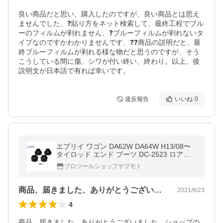
良い商品だと思い、購入したのですが、良い商品とは思え
ませんでした、❓貼り方をネット検索して、最終工程でブル
ーのフィルムが剥れません、❓ブルーフィルムが剥れないタ
イプなのですかわかりませんです、❓❓商品の説明だと、最
終ブルーフィルムが剥れる様な物だと思うのですが、そう
こうしている間に傷、シワが付い終い、終わり。以上、後
説明文が日本語で有れば幸いです。
違反報告
いいね
0
エブリイ ワゴン DA62W DA64W H13/08〜
タイロッド エンド ブーツ DC-2523 ロアボ
ール ジョイント ブーツ DC-1350 4個セット
プロツールショップヤブモト
メール便 送料無料
商品、届きました、ありがとうございまし…
2021/6/23
4
商品、届きました、ありがとうございました。ショップの