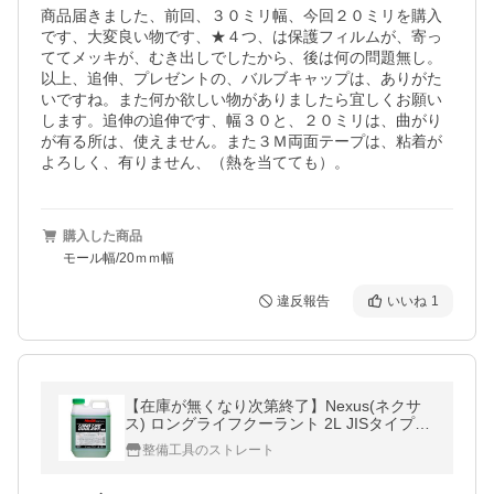
商品届きました、前回、３０ミリ幅、今回２０ミリを購入
です、大変良い物です、★４つ、は保護フィルムが、寄っ
ててメッキが、むき出しでしたから、後は何の問題無し。
以上、追伸、プレゼントの、バルブキャップは、ありがた
いですね。また何か欲しい物がありましたら宜しくお願い
します。追伸の追伸です、幅３０と、２０ミリは、曲がり
が有る所は、使えません。また３Ｍ両面テープは、粘着が
よろしく、有りません、（熱を当てても）。
購入した商品
モール幅/20ｍｍ幅
違反報告
いいね
1
【在庫が無くなり次第終了】Nexus(ネクサ
ス) ロングライフクーラント 2L JISタイプ
（緑）N-JISLLC-2L-G STRAIGHT/36-992 (S
整備工具のストレート
TRAIGHT/ストレート)