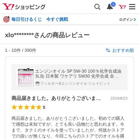
i
毎日引けるくじ 今すぐ挑戦
ログイン
xlo********さんの商品レビュー
1
-
10
件 /
390
件
おすすめ順
エンジンオイル SP 5W-30 100％化学合成油
3L缶 日本製 ワケアリ 5W30 化学合成 全合
成油 訳あり 格安 激安 安い
フィルター&エンジンオイル ジェイピット
商品届きました。ありがとうございました…
2024/8/23
5
商品届きました。ありがとうございました。初めての購入
で感想は未知ですが、とても良い品物だと思われます。今
まで、タクミのオイルを使っていましたが、何故かストア
での扱いが無くなり、今回こちらのストアでのオイルを購