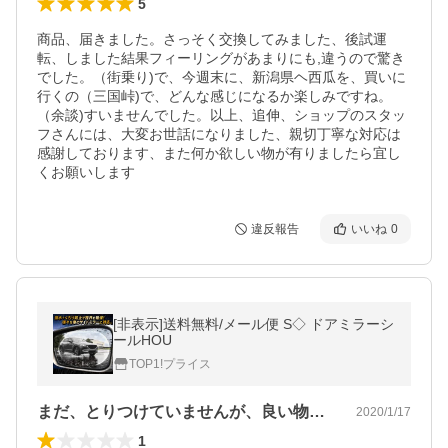
5
商品、届きました。さっそく交換してみました、後試運
転、しました結果フィーリングがあまりにも,違うので驚き
でした。（街乗り)で、今週末に、新潟県ヘ西瓜を、買いに
行くの（三国峠)で、どんな感じになるか楽しみですね。
（余談)すいませんでした。以上、追伸、ショップのスタッ
フさんには、大変お世話になりました、親切丁寧な対応は
感謝しております、また何か欲しい物が有りましたら宜し
くお願いします
違反報告
いいね
0
[非表示]送料無料/メール便 S◇ ドアミラーシ
ールHOU
TOP1!プライス
まだ、とりつけていませんが、良い物と思…
2020/1/17
1