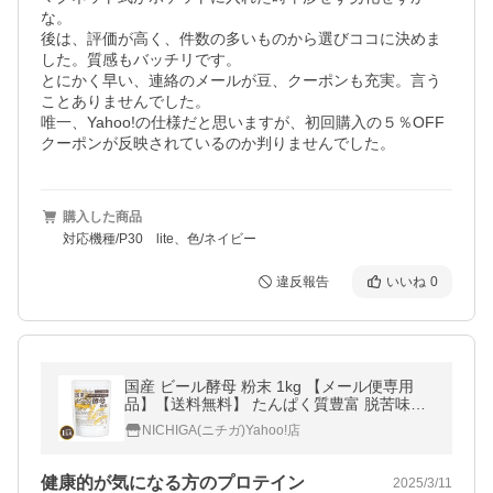
な。

後は、評価が高く、件数の多いものから選びココに決めま
した。質感もバッチリです。

とにかく早い、連絡のメールが豆、クーポンも充実。言う
ことありませんでした。

唯一、Yahoo!の仕様だと思いますが、初回購入の５％OFF
クーポンが反映されているのか判りませんでした。
購入した商品
対応機種/P30 lite、色/ネイビー
違反報告
いいね
0
国産 ビール酵母 粉末 1kg 【メール便専用
品】【送料無料】 たんぱく質豊富 脱苦味処
理 多彩な栄養素がバランス [06] NICHIGA(ニ
NICHIGA(ニチガ)Yahoo!店
チガ) 保存料・着色料不使用
健康的が気になる方のプロテイン
2025/3/11