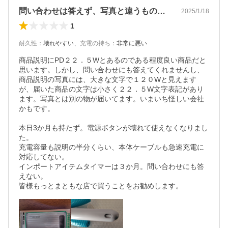
問い合わせは答えず、写真と違うものが到着
2025/1/18
1
耐久性
：
壊れやすい
、
充電の持ち
：
非常に悪い
商品説明にPD２２．５Wとあるのである程度良い商品だと
思います。しかし、問い合わせにも答えてくれませんし、
商品説明の写真には、大きな文字で１２０Wと見えます
が、届いた商品の文字は小さく２２．５W文字表記があり
ます。写真とは別の物が届いてます。いまいち怪しい会社
かもです。

本日3か月も持たず。電源ボタンが壊れて使えなくなりまし
た。

充電容量も説明の半分くらい、本体ケーブルも急速充電に
対応してない。

インポートアイテムタイマーは３か月。問い合わせにも答
えない。
