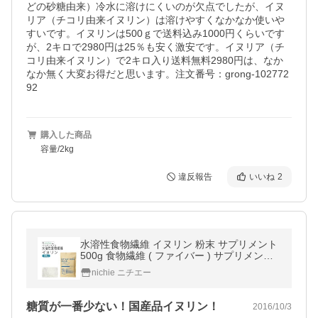
どの砂糖由来）冷水に溶けにくいのが欠点でしたが、イヌ
リア（チコリ由来イヌリン）は溶けやすくなかなか使いや
すいです。イヌリンは500ｇで送料込み1000円くらいです
が、2キロで2980円は25％も安く激安です。イヌリア（チ
コリ由来イヌリン）で2キロ入り送料無料2980円は、なか
なか無く大変お得だと思います。注文番号：grong-102772
92
購入した商品
容量/2kg
違反報告
いいね
2
水溶性食物繊維 イヌリン 粉末 サプリメント
500g 食物繊維 ( ファイバー ) サプリメント
の 水溶性食物繊維イヌリン RSL
nichie ニチエー
糖質が一番少ない！国産品イヌリン！
2016/10/3