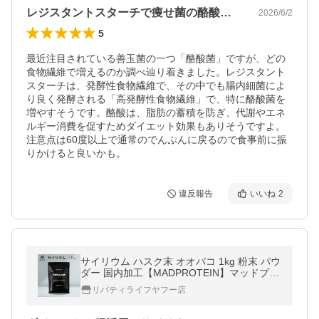
レジスタントスターチで痩せ菌の酪酸菌増加
2026/6/2
5
最近注目されている善玉菌の一つ「酪酸菌」ですが、どの
食物繊維で増えるのか調べ辿り着きました。レジスタント
スターチは、発酵性食物繊維で、その中でも腸内細菌によ
り良く発酵される「高発酵性食物繊維」で、特に酪酸菌を
増やすそうです。酪酸は、脂肪の蓄積を防ぎ、代謝やエネ
ルギー消費を促すためダイエット効果もありそうですよ。
注意点は60度以上で通常のでんぷんに戻るので食事前に振
りかけると良いかも。
違反報告
いいね
2
サイリウム ハスク末 オオバコ 1kg 粉末 パウ
ダー 国内加工【MADPROTEIN】マッドプロ
テイン
リバティライフヤフー店