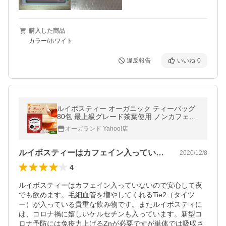
購入した商品
カラー/ホワイト
違反報告
いいね
0
ルイボスティー オーガニック ティーバッグ
80包 最上級グレード茶葉使用 ノンカフェイ
ン ミネラル 水出し 有機JAS
オーガランド Yahoo!店
ルイボスティーはカフェイン入っていない…
2020/12/8
4
ルイボスティーはカフェイン入っていないので安心して夜
でも飲めます。毛細血管を増やしてくれるTie2（タイツ
ー）が入っている貴重な飲み物です。またルイボスティに
は、コロナ禍に嬉しいケルセチンも入っています。新型コ
ロナ予防には免疫力上げるZnが必要ですが単体では吸収さ