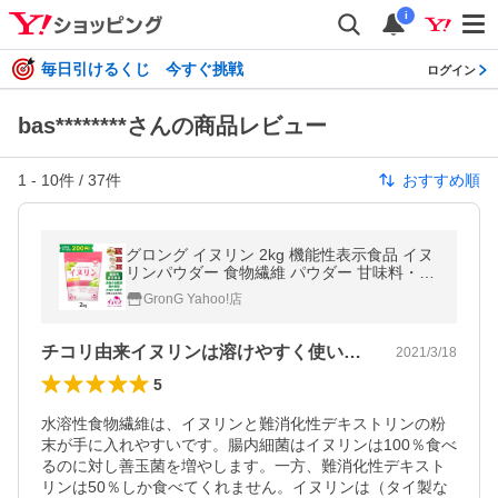
i
毎日引けるくじ 今すぐ挑戦
ログイン
bas********さんの商品レビュー
1
-
10
件 /
37
件
おすすめ順
グロング イヌリン 2kg 機能性表示食品 イヌ
リンパウダー 食物繊維 パウダー 甘味料・添
加物不使用 GronG 爆買
GronG Yahoo!店
チコリ由来イヌリンは溶けやすく使いやすい
2021/3/18
5
水溶性食物繊維は、イヌリンと難消化性デキストリンの粉
末が手に入れやすいです。腸内細菌はイヌリンは100％食べ
るのに対し善玉菌を増やします。一方、難消化性デキスト
リンは50％しか食べてくれません。イヌリンは（タイ製な