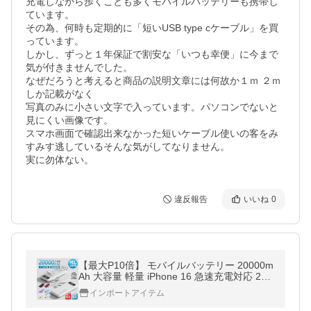
充電しながら歩くことも多くモバイルバッテリーも携帯し
ています。

その為、何時も定期的に「短いUSB type cケーブル」を買
っています。

しかし、ずっと１年保証で割安な「いつも幸便」に今まで
気が付きませんでした。

なぜだろうと考えると商品の説明文章には何故か１ｍ ２ｍ
しか記載がなく

写真のみに小さい文字で入っています。パソコンでないと
見にくい画像です。

スマホ画面で確認出来なかった短いケーブル使いの客をみ
すみす逃しているそんな気がしてなりません。

違反報告
いいね
0
【最大P10倍】 モバイルバッテリー 20000m
Ah 大容量 軽量 iPhone 16 急速充電対応 22.
5W急速 5台同時充電 iPhone Android 残量表
インポートアイテム
示 LEDライト 小型