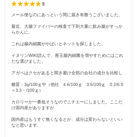
5
メール便なのにあっという間に届き有難うございました。

最近、大腸ファイバーの検査で下剤大量に飲み腸がすっか
らかんに、

これは腸内細菌がやばいとネットを探しました。

イヌリンWIKI読んで、善玉腸内細菌を増やすためにはこれ
だな選びました。

アガペはクセがあると聞き避け全部の会社の成分を比較し

糖質：3g/100ｇ中（他社　4.6/100ｇ　3.5/100ｇ　0.2/6.0
＝3.3・/100ｇ）

カロリーが一番低そうなのでニチエーにしました。ここだ
け国内産がありますが

国内産はもうすぐ無くなるとか、成分は変わらないといい
なと思います。