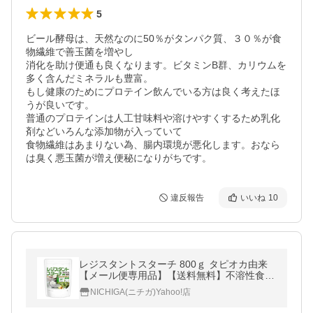
5
ビール酵母は、天然なのに50％がタンパク質、３０％が食
物繊維で善玉菌を増やし

消化を助け便通も良くなります。ビタミンB群、カリウムを
多く含んだミネラルも豊富。

もし健康のためにプロテイン飲んでいる方は良く考えたほ
うが良いです。

普通のプロテインは人工甘味料や溶けやすくするため乳化
剤などいろんな添加物が入っていて

食物繊維はあまりない為、腸内環境が悪化します。おなら
は臭く悪玉菌が増え便秘になりがちです。
違反報告
いいね
10
レジスタントスターチ 800ｇ タピオカ由来
【メール便専用品】【送料無料】不溶性食物
繊維 食物繊維豊富 難消化性でんぷん [01] NI
NICHIGA(ニチガ)Yahoo!店
CHIGA(ニチガ)