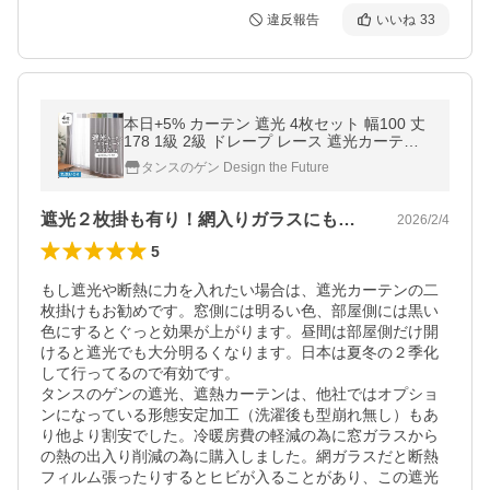
違反報告
いいね
33
本日+5% カーテン 遮光 4枚セット 幅100 丈
178 1級 2級 ドレープ レース 遮光カーテン
洗える 遮熱 無地 おしゃれ 断熱 シンプル 4
タンスのゲン Design the Future
枚組 北欧 保温
遮光２枚掛も有り！網入りガラスにもお勧め
2026/2/4
5
もし遮光や断熱に力を入れたい場合は、遮光カーテンの二
枚掛けもお勧めです。窓側には明るい色、部屋側には黒い
色にするとぐっと効果が上がります。昼間は部屋側だけ開
けると遮光でも大分明るくなります。日本は夏冬の２季化
して行ってるので有効です。

タンスのゲンの遮光、遮熱カーテンは、他社ではオプショ
ンになっている形態安定加工（洗濯後も型崩れ無し）もあ
り他より割安でした。冷暖房費の軽減の為に窓ガラスから
の熱の出入り削減の為に購入しました。網ガラスだと断熱
フィルム張ったりするとヒビが入ることがあり、この遮光