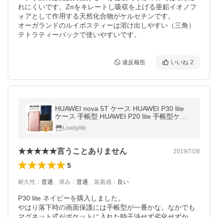
れにくいです。Znをキレートし吸収を上げる亜鉛イオノフ
ォアとして作用する天然化合物がケルセチンです。

オーガランドのルイボスティーは溶け出しやすい（三角）
テトラティーバックで使いやすいです。
違反報告
いいね
2
HUAWEI nova 5T ケース HUAWEI P30 lite
ケース 手帳型 HUAWEI P20 lite 手帳型ケー
ス HUAWEI nova lite 3 ケース nova 3 Mate 2
Livelylife
0 lite nova lite 2 保護ケース
★★★★★言うことありません
2019/7/26
5
耐久性
：
普通
、
厚み
：
普通
、
装着感
：
良い
P30 lite ネイビーを購入しました。

やはり落下時の画面保護には手帳型が一番かな。なかでも 
マグネット式がポケットに入れた時干渉せず劣化せずか