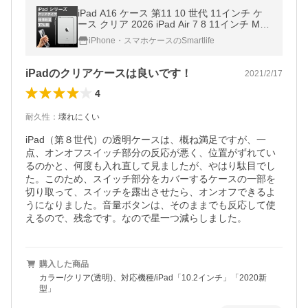
iPad A16 ケース 第11 10 世代 11インチ ケ
ース クリア 2026 iPad Air 7 8 11インチ M4
M3 ipad pro 第6 第5 世代 ケース ipad mini7
iPhone・スマホケースのSmartlife
6 5 ケース カバー 耐衝撃
iPadのクリアケースは良いです！
2021/2/17
4
耐久性
：
壊れにくい
iPad（第８世代）の透明ケースは、概ね満足ですが、一
点、オンオフスイッチ部分の反応が悪く、位置がずれてい
るのかと、何度も入れ直して見ましたが、やはり駄目でし
た。このため、スイッチ部分をカバーするケースの一部を
切り取って、スイッチを露出させたら、オンオフできるよ
うになりました。音量ボタンは、そのままでも反応して使
えるので、残念です。なので星一つ減らしました。
購入した商品
カラー/クリア(透明)、対応機種/iPad「10.2インチ」「2020新
型」