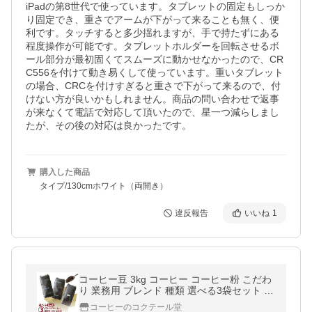
iPadの第8世代で使っています。タブレットの固定もしっか
り固定でき、重さでアームが下がって来ることも無く、便
利です。タッチすると多少揺れますが、手で持たずにある
程度操作が可能です。タブレットホルダーを回転させるボ
ール部分が最初固くてスムーズに動かせなかったので、CR
C556を付けて動き易くして使っています。重いタブレット
の場合、CRCを付けすぎると重さで下がって来るので、付
けない方が良いかもしれません。商品の問い合わせで返事
が来なくて電話で対応して頂いたので、星一つ減らしまし
たが、その後の対応は良かったです。
購入した商品
タイプ/130cmホワイト（両開き）
違反報告
いいね
1
コーヒー豆 3kg コーヒー コーヒー粉 こだわ
り 業務用 ブレンド 種類 選べる3袋セット 1k
g×3袋 自社焙煎 コクテール堂 美味しい 喫茶
コーヒーのコクテール堂