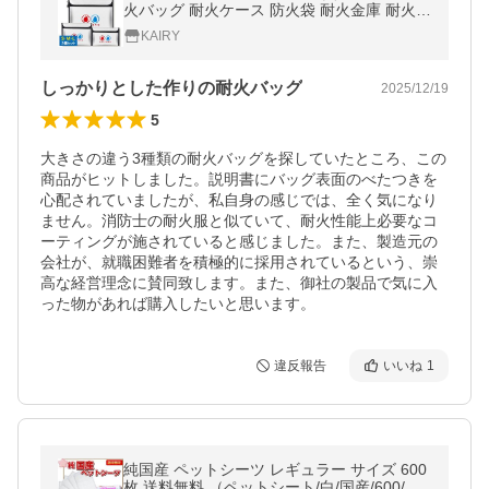
火バッグ 耐火ケース 防火袋 耐火金庫 耐火
袋 防火バッグ 防火ケース セーフティーバッ
KAIRY
グ 防災バック 収納 防水
しっかりとした作りの耐火バッグ
2025/12/19
5
大きさの違う3種類の耐火バッグを探していたところ、この
商品がヒットしました。説明書にバッグ表面のべたつきを
心配されていましたが、私自身の感じでは、全く気になり
ません。消防士の耐火服と似ていて、耐火性能上必要なコ
ーティングが施されていると感じました。また、製造元の
会社が、就職困難者を積極的に採用されているという、崇
高な経営理念に賛同致します。また、御社の製品で気に入
違反報告
いいね
1
純国産 ペットシーツ レギュラー サイズ 600
枚 送料無料 （ペットシート/白/国産/600/ト