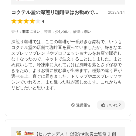
店 カフェ 大容量
コクテル堂の深煎り珈琲豆はお勧めです！
2023/9/14
4
香り
：
非常に良い
、
苦味
：
少し強い
、
酸味
：
弱い
深煎り珈琲では、ここの珈琲が一番好きな銘柄で、いつも
コクテル堂の店舗で珈琲豆を買っていましたが、好きなエ
スプレッソブレンドやプロフェッショナルをお店で販売し
なくなったので、ネットで注文することにしました。まと
め買いして、冷凍庫に入れておけば風味を落とさず保存で
きるため、よりお得に飲む事が出来ます。種類の違う豆が
選べる上、直ぐに届きました。ドリップやエスプレッソマ
シンでいれると、また違った味が楽しめます。これからも
リピしたいと思います。
違反報告
いいね
2
【ヒルナンデス！で紹介★防災士監修 】耐