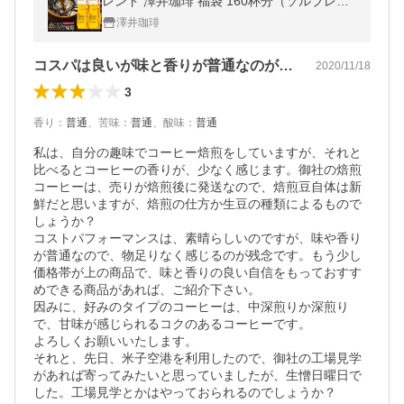
レンド 澤井珈琲 福袋 160杯分（ソルブレン
ド/ルナブレンド）グルメ 【RD】 【TS】
澤井珈琲
コスパは良いが味と香りが普通なのが残念
2020/11/18
3
香り
：
普通
、
苦味
：
普通
、
酸味
：
普通
私は、自分の趣味でコーヒー焙煎をしていますが、それと
比べるとコーヒーの香りが、少なく感じます。御社の焙煎
コーヒーは、売りが焙煎後に発送なので、焙煎豆自体は新
鮮だと思いますが、焙煎の仕方か生豆の種類によるもので
しょうか？

コストパフォーマンスは、素晴らしいのですが、味や香り
が普通なので、物足りなく感じるのが残念です。もう少し
価格帯が上の商品で、味と香りの良い自信をもっておすす
めできる商品があれば、ご紹介下さい。

因みに、好みのタイプのコーヒーは、中深煎りか深煎り
で、甘味が感じられるコクのあるコーヒーです。

よろしくお願いいたします。

それと、先日、米子空港を利用したので、御社の工場見学
があれば寄ってみたいと思っていましたが、生憎日曜日で
した。工場見学とかはやっておられるのでしょうか？