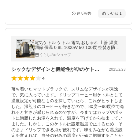
違反報告
いいね
1
電気ケトル ケトル 電気 おしゃれ 山善 温度
調節 保温 0.8L 1000W 50-100度 空焚き防止
EKG-C801 ドリップ 電気ポット 湯沸かし 細
くらしのeショップ
口
シックなデザインと機能性が◎のケトル！
2025/2/23
4
落ち着いたマットブラックで、スリムなデザインが秀逸
で、気に入っています。ドリップコーヒー用ケトルとして
温度設定が可能なものを探していたら、これがヒットしま
した。深煎りのコーヒーが好きなので、80度〜90度位で淹
れると甘さが感じられるのですが、今まではカップやポッ
トに沸騰したお湯を入れて、温度を下げてから抽出してい
ました。しかし、このケトルは設定温度で止まるため、そ
のままドリップできる点が便利です。味をみながら温度設
定を変えれば、自分の好みの温度が正確に把握することが