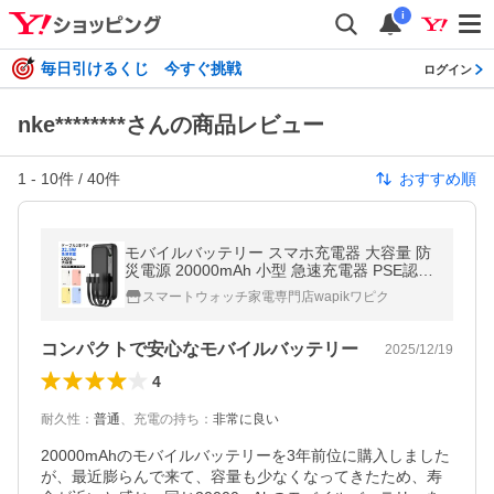
i
毎日引けるくじ 今すぐ挑戦
ログイン
nke********さんの商品レビュー
1
-
10
件 /
40
件
おすすめ順
モバイルバッテリー スマホ充電器 大容量 防
災電源 20000mAh 小型 急速充電器 PSE認証
済 残量表示 3台同時充電 携帯充電器 iPhone/
スマートウォッチ家電専門店wapikワピク
iPad/Android対応 送料無料
コンパクトで安心なモバイルバッテリー
2025/12/19
4
耐久性
：
普通
、
充電の持ち
：
非常に良い
20000mAhのモバイルバッテリーを3年前位に購入しました
が、最近膨らんで来て、容量も少なくなってきたため、寿