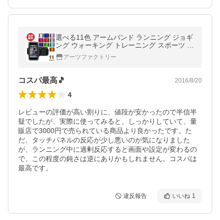
選べる11色 アームバンド ランニング ジョギ
ング ウォーキング トレーニング スポーツ ス
マホ スマートフォン ケース iPhone6s iPhon
アーツファクトリー
e6sプラス 各種スマホ対応
コスパ最高🎵
2016/8/20
4
レビューの評価が高い割りに、値段が安かったので半信半
疑でしたが、実際に使ってみると、しっかりしていて、量
販店で3000円で売られている商品より良かったです。た
だ、タッチパネルの反応が少し悪いのが気になりました
が、ランニング中に過剰反応すると画面や設定が変わるの
で、この程度の鈍さは逆にありかもしれません。コスパは
最高です。
違反報告
いいね
1