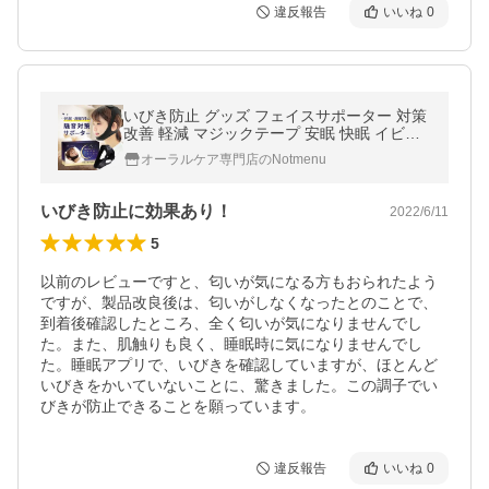
違反報告
いいね
0
いびき防止 グッズ フェイスサポーター 対策
改善 軽減 マジックテープ 安眠 快眠 イビキ
無呼吸 鼻呼吸 あごサポーター リフトアップ
オーラルケア専門店のNotmenu
いびき防止に効果あり！
2022/6/11
5
以前のレビューですと、匂いが気になる方もおられたよう
ですが、製品改良後は、匂いがしなくなったとのことで、
到着後確認したところ、全く匂いが気になりませんでし
た。また、肌触りも良く、睡眠時に気になりませんでし
た。睡眠アプリで、いびきを確認していますが、ほとんど
いびきをかいていないことに、驚きました。この調子でい
びきが防止できることを願っています。
違反報告
いいね
0