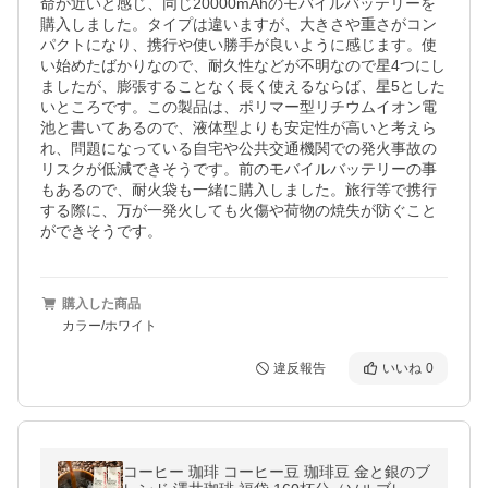
命が近いと感じ、同じ20000mAhのモバイルバッテリーを
購入しました。タイプは違いますが、大きさや重さがコン
パクトになり、携行や使い勝手が良いように感じます。使
い始めたばかりなので、耐久性などが不明なので星4つにし
ましたが、膨張することなく長く使えるならば、星5とした
いところです。この製品は、ポリマー型リチウムイオン電
池と書いてあるので、液体型よりも安定性が高いと考えら
れ、問題になっている自宅や公共交通機関での発火事故の
リスクが低減できそうです。前のモバイルバッテリーの事
もあるので、耐火袋も一緒に購入しました。旅行等で携行
する際に、万が一発火しても火傷や荷物の焼失が防ぐこと
ができそうです。
購入した商品
カラー/ホワイト
違反報告
いいね
0
コーヒー 珈琲 コーヒー豆 珈琲豆 金と銀のブ