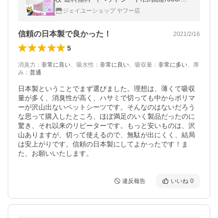
イレシート/おしっこ/犬/安い/トイレ）
ジェイユーショップ ヤフー店
信頼の日本製で良かった！
2021/2/16
5
消臭力
：
非常に良い
、
吸水性
：
非常に良い
、
吸収量
：
非常に多い
、
厚
み
：
普通
日本製ということでまず選びました。理想は、薄くて吸収
量が多く、消臭性が高く、ハサミで切っても中からポリマ
ーが沢山出ないペットシーツです。そんなのはないだろう
な思って購入したところ、ほぼ満足のいく製品だったのに
驚き、それ以来のリピーターです。もっと安いものは、沢
山ありますが、切って使えるので、無駄が出にくく、結局
は安上がりです。信頼の日本製にしてよかったです！ま
た、お願いいたします。
違反報告
いいね
0