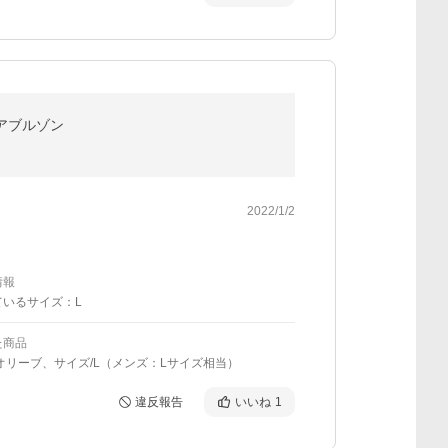
ボアブルゾン
2022/1/2
情報
ているサイズ：L
た商品
オリーブ、サイズ/L（メンズ：Lサイズ相当）
違反報告
いいね
1