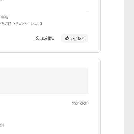
た商品
お選び下さい/ベージュ_g
違反報告
いいね
0
2021/3/31
情報