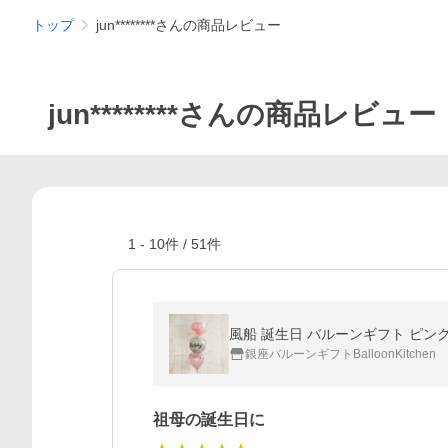
トップ
jun********さんの商品レビュー
jun********さんの商品レビュー
1
-
10
件 /
51
件
風船 誕生日 バルーンギフト ピンク
銀座バルーンギフトBalloonKitchen
祖母の誕生日に