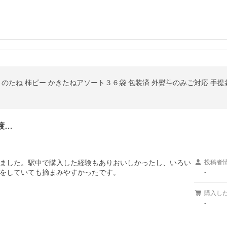
きのたね 柿ピー かきたねアソート３６袋 包装済 外熨斗のみご対応 手提
渡…
ました。駅中で購入した経験もありおいしかったし、いろい
投稿者
をしていても摘まみやすかったです。
-
購入し
-