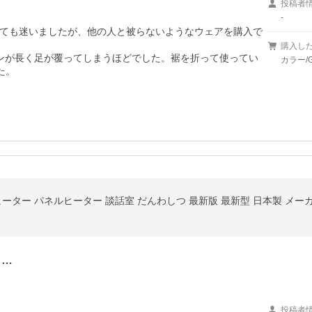
投稿者
-
ても迷いましたが、他の人と被らないようなウェアを購入で
購入し
ボンが長く足が覆ってしまうほどでした。裾を折って使ってい
カラー/
た。
ヒーター パネルヒーター 談話室 だんわしつ 最新版 最新型 日本製 メー
と…
投稿者