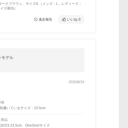
ダークブラウン、サイズ/L（メンズ：L，レディース：
サイズ相当）
違反報告
いいね
0
ンモデル
2020/8/16
情報
段履いているサイズ：23.5cm
た商品
/23-23.5cm、OneSize/サイズ