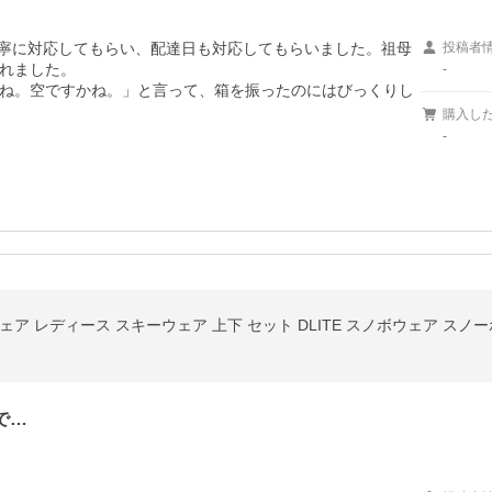
丁寧に対応してもらい、配達日も対応してもらいました。祖母
投稿者
れました。

-
ね。空ですかね。」と言って、箱を振ったのにはびっくりし
購入し
-
ア レディース スキーウェア 上下 セット DLITE スノボウェア スノ
で…