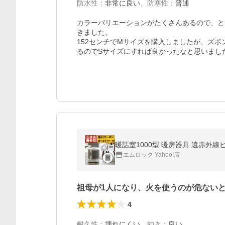
防水性
：
非常に良い
、
防寒性
：
普通
カラーバリエーションがたくさんあるので、と
きました。

152センチでMサイズを購入しましたが、ズ
るのでSサイズにすれば良かったなと思いまし
暖話室1000型 暖房器具 遠赤外線
エムロック Yahoo!店
祖母が1人になり、火を使うのが危ない
4
耐久性
：
壊れにくい
、
効き
：
良い