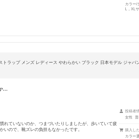
カラー/
L，XL
トラップ メンズ レディース やわらかい ブラック 日本モデル ジャパ
か…
投稿者
女性
普
慣れていないのか、つまづいたりしましたが、歩いていて疲
かいので、靴ズレの負担もなかったです。
購入し
カラー選択