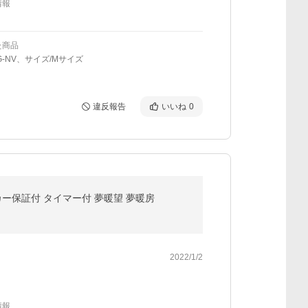
情報
た商品
G-NV、サイズ/Mサイズ
違反報告
いいね
0
カー保証付 タイマー付 夢暖望 夢暖房
2022/1/2
情報