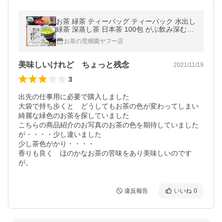
お茶 緑茶 ティーバッグ ティーパック 水出し
緑茶 深蒸し茶 日本茶 100包 がぶ飲み深むし
ティーパック ポイント利用 ポイント消化 爆
お茶の荒畑園ヤフー店
買
美味しいけれど ちょっと残念
2021/11/19
3
出先の仕事用に必要で購入しました

大袋で持ち歩くと　どうしてもお茶の色が変わってしまい

綺麗な緑色のお茶を探していました

こちらの商品紹介のお写真のお茶の色を期待していました
が・・・・少し違いました

少し茶色がかり・・・・

香りも良く　ほのかなお茶の苦味をあり美味しいのです
が。
違反報告
いいね
0