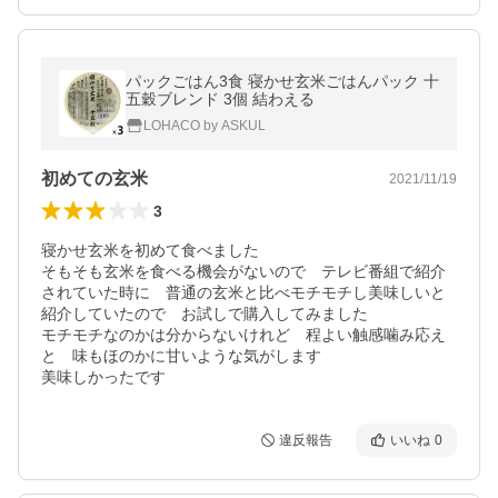
パックごはん3食 寝かせ玄米ごはんパック 十
五穀ブレンド 3個 結わえる
LOHACO by ASKUL
初めての玄米
2021/11/19
3
寝かせ玄米を初めて食べました

そもそも玄米を食べる機会がないので　テレビ番組で紹介
されていた時に　普通の玄米と比べモチモチし美味しいと
紹介していたので　お試しで購入してみました

モチモチなのかは分からないけれど　程よい触感噛み応え
と　味もほのかに甘いような気がします

美味しかったです
違反報告
いいね
0