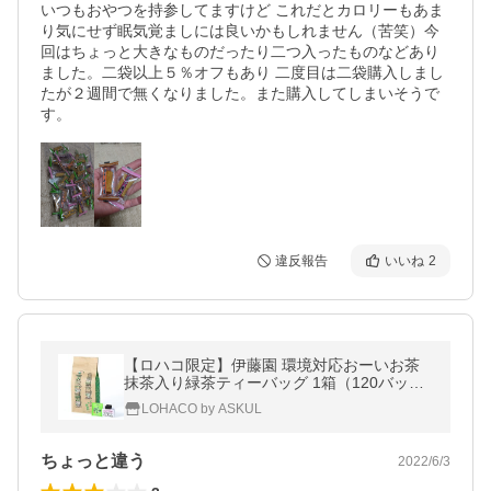
いつもおやつを持参してますけど これだとカロリーもあま
り気にせず眠気覚ましには良いかもしれません（苦笑）今
回はちょっと大きなものだったり二つ入ったものなどあり
ました。二袋以上５％オフもあり 二度目は二袋購入しまし
たが２週間で無くなりました。また購入してしまいそうで
す。
違反報告
いいね
2
【ロハコ限定】伊藤園 環境対応おーいお茶
抹茶入り緑茶ティーバッグ 1箱（120バッグ
入）+デザインクリップ 1個 セット
LOHACO by ASKUL
ちょっと違う
2022/6/3