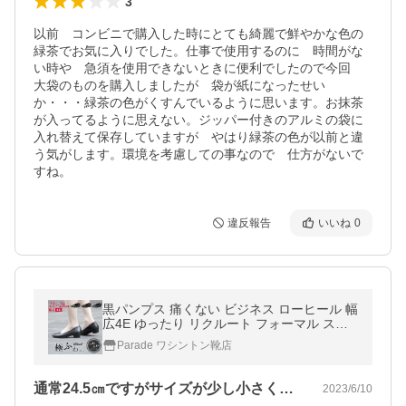
3
以前　コンビニで購入した時にとても綺麗で鮮やかな色の
緑茶でお気に入りでした。仕事で使用するのに　時間がな
い時や　急須を使用できないときに便利でしたので今回　
大袋のものを購入しましたが　袋が紙になったせい
か・・・緑茶の色がくすんでいるように思います。お抹茶
が入ってるように思えない。ジッパー付きのアルミの袋に
入れ替えて保存していますが　やはり緑茶の色が以前と違
う気がします。環境を考慮しての事なので　仕方がないで
すね。
違反報告
いいね
0
黒パンプス 痛くない ビジネス ローヒール 幅
広4E ゆったり リクルート フォーマル スト
ラップ オフィス 仕事 靴 レディース 極ふわ
Parade ワシントン靴店
っ 19141
通常24.5㎝ですがサイズが少し小さく…
2023/6/10