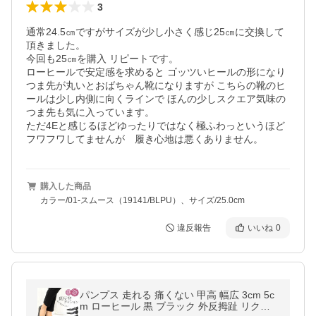
3
通常24.5㎝ですがサイズが少し小さく感じ25㎝に交換して
頂きました。

今回も25㎝を購入 リピートです。

ローヒールで安定感を求めると ゴッツいヒールの形になり 
つま先が丸いとおばちゃん靴になりますが こちらの靴のヒ
ールは少し内側に向くラインで ほんの少しスクエア気味の
つま先も気に入っています。

ただ4Eと感じるほどゆったりではなく極ふわっというほど
フワフワしてませんが　履き心地は悪くありません。
購入した商品
カラー/01-スムース（19141/BLPU）、サイズ/25.0cm
違反報告
いいね
0
パンプス 走れる 痛くない 甲高 幅広 3cm 5c
m ローヒール 黒 ブラック 外反拇趾 リクル