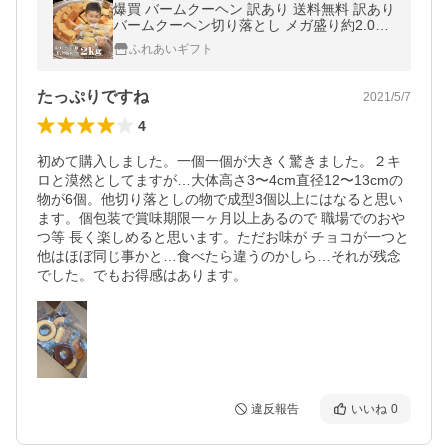
爆買 バームクーヘン 訳あり 送料無料 訳あり
バームクーヘン切り落とし メガ盛り約2.0kg
バームクーヘンしっとりフワフワ 美味しさ
ふれあいギフト
丸カジリ おすすめ
たっぷりですね
2021/5/7
4
初めて購入しました。一個一個が大きく驚きました。２キ
ロと漠然としてますが…大体高さ3〜4cm直径12〜13cmの
物が6個。他切り落としの物で成型3個以上にはなると思い
ます。個包装で賞味期限一ヶ月以上あるので 職場でのおや
つ等 長く楽しめると思います。ただお味が チョコが一つと
他はほぼ同じ事かと…食べたら違うのかしら…それが残念
でした。でもお得感はあります。
違反報告
いいね
0