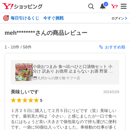
i
毎日引けるくじ 今すぐ挑戦
ログイン
meh********さんの商品レビュー
1
-
10
件 /
58
件
おすすめ順
小袋おつまみ 食べ比べひと口漬物セット 小
分け 訳あり お徳用 止まらない お酒 野菜 漬
物 食品 個包装 ご飯のお供 お菓子 ポイント
九州からの贈り物 ヤフー店
利用 爆買 ポイント消化
美味しいです
2024/2/29
5
１月２５日に購入して２月５日にリピです（笑）美味しい
です。最初見た時は「小さい」と感じましたが一口で食べ
るにはちょうど良い大きさで個包装なので持ち運びに便利
です。一袋に50個位入っていました。車移動の仕事が多く 