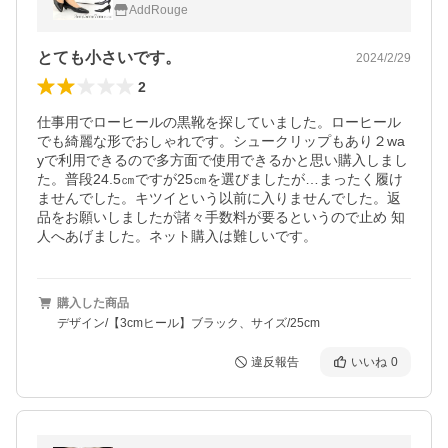
ート 大きいサイズ 軽い 冠婚葬祭 あすつく
AddRouge
とても小さいです。
2024/2/29
2
仕事用でローヒールの黒靴を探していました。ローヒール
でも綺麗な形でおしゃれです。シュークリップもあり２wa
yで利用できるので多方面で使用できるかと思い購入しまし
た。普段24.5㎝ですが25㎝を選びましたが…まったく履け
ませんでした。キツイという以前に入りませんでした。返
品をお願いしましたが諸々手数料が要るというので止め 知
人へあげました。ネット購入は難しいです。
購入した商品
デザイン/【3cmヒール】ブラック、サイズ/25cm
違反報告
いいね
0