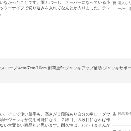
いなかったことです。雨カバーも、テーパーになっている小
購入し
ッターナイフで切り込みを入れてなんとか入りました。テレ
ー/ー、型
。
ロープ 4cm/7cm/10cm 耐荷重5t ジャッキアップ補助 ジャッキサ
い。そして使い勝手も、高さが３段階あり自分の車ローダウ
投稿者
油圧ジャッキが使用可能になり、２段目、３段目になれば作
-
ない大変良い商品だと思います。耐久性は、わかりませんが