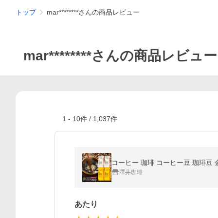
トップ
mar********さんの商品レビュー
mar********さんの商品レビュー
1
-
10
件 /
1,037
件
コーヒー 珈琲 コーヒー豆 珈琲豆 
澤井珈琲
あたり