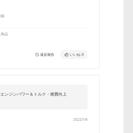
情報
た商品
違反報告
いいね
0
収でエンジンパワー＆トルク・燃費向上
2022/7/4