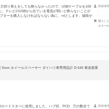
入力切り替えをしても映らなかったので、USBケーブルを100
投稿者
た。テレビのUSBから出ている電流が弱いと映らないことが
-
プターを購入しなければならない為に、⭐︎4とします。値段が
購入し
カラー/
穴 5穴 5mm ホイールスペーサー ダイハツ車専用設計 D-545 東栄産業
Dロードスターに使用しました。ハブ径、PCD、穴の数全て
投稿者