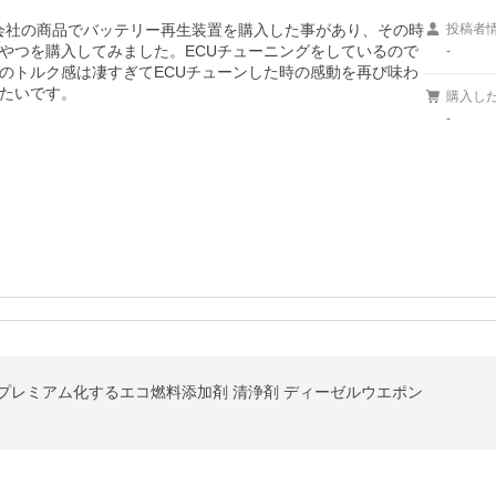
会社の商品でバッテリー再生装置を購入した事があり、その時
投稿者
やつを購入してみました。ECUチューニングをしているので
-
のトルク感は凄すぎてECUチューンした時の感動を再び味わ
たいです。
購入し
-
油をプレミアム化するエコ燃料添加剤 清浄剤 ディーゼルウエポン