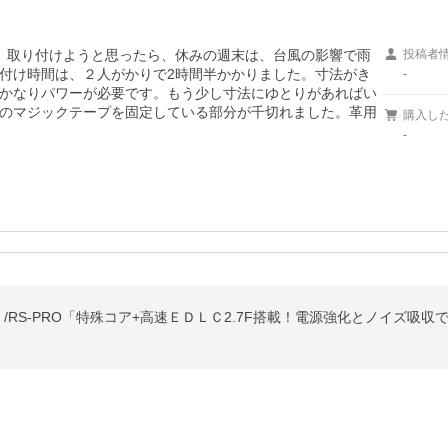
。取り付けようと思ったら、休みの週末は、台風の影響で雨
投稿者
付け時間は、２人がかりで2時間半かかりました。寸法がき
-
かなりパワーが必要です。もう少し寸法にゆとりがあればい
のマジックテープを固定している部分が千切れました。革用
購入し
-
/RS-PRO「特殊コア+高速ＥＤＬＣ2.7F搭載！電源強化とノイズ吸