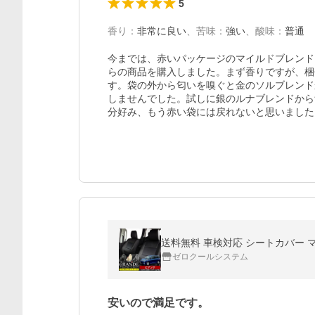
5
香り
：
非常に良い
、
苦味
：
強い
、
酸味
：
普通
今までは、赤いパッケージのマイルドブレンド
らの商品を購入しました。まず香りですが、梱
す。袋の外から匂いを嗅ぐと金のソルブレンド
しませんでした。試しに銀のルナブレンドから
分好み、もう赤い袋には戻れないと思いました
送料無料 車検対応 シートカバー マ
ゼロクールシステム
安いので満足です。