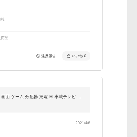
情報
た商品
違反報告
いいね
0
HDMI 変換 iPhone ライトニング アイフォン ケーブル テレビ TV アダプター ipad mini Lightning 接続 出力 画面 ゲーム 分配器 充電 車 車載テレビ スマホ
2021/4/8