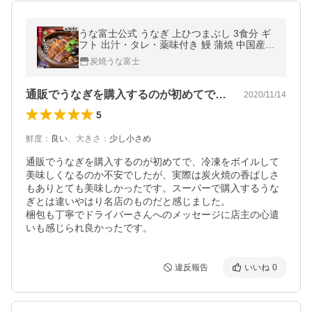
うな富士公式 うなぎ 上ひつまぶし 3食分 ギ
フト 出汁・タレ・薬味付き 鰻 蒲焼 中国産二
ホンウナギ 青うなぎ 二ホンウナギ 特大 プ
炭焼うな富士
レゼント 丑の日 お中元
通販でうなぎを購入するのが初めてで、冷…
2020/11/14
5
鮮度
：
良い
、
大きさ
：
少し小さめ
通販でうなぎを購入するのが初めてで、冷凍をボイルして
美味しくなるのか不安でしたが、実際は炭火焼の香ばしさ
もありとても美味しかったです。スーパーで購入するうな
ぎとは違いやはり名店のものだと感じました。

梱包も丁寧でドライバーさんへのメッセージに店主の心遣
いも感じられ良かったです。
違反報告
いいね
0