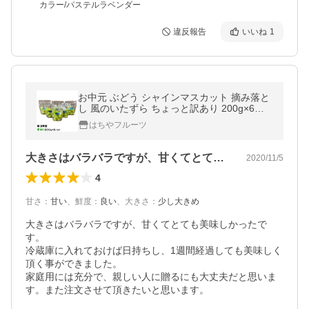
カラー/パステルラベンダー
違反報告
いいね
1
お中元 ぶどう シャインマスカット 摘み落と
し 風のいたずら ちょっと訳あり 200g×6パ
ック 岡山県産 ギフト 葡萄 ぶどう ブドウ ギ
はちやフルーツ
フト お取り寄せ
大きさはバラバラですが、甘くてとても美…
2020/11/5
4
甘さ
：
甘い
、
鮮度
：
良い
、
大きさ
：
少し大きめ
大きさはバラバラですが、甘くてとても美味しかったで
す。

冷蔵庫に入れておけば日持ちし、1週間経過しても美味しく
頂く事ができました。

家庭用には充分で、親しい人に贈るにも大丈夫だと思いま
す。また注文させて頂きたいと思います。