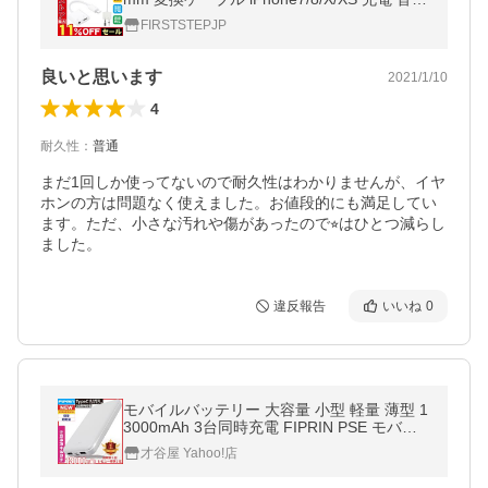
再生
FIRSTSTEPJP
良いと思います
2021/1/10
4
耐久性
：
普通
まだ1回しか使ってないので耐久性はわかりませんが、イヤ
ホンの方は問題なく使えました。お値段的にも満足してい
ます。ただ、小さな汚れや傷があったので⭐︎はひとつ減らし
ました。
違反報告
いいね
0
モバイルバッテリー 大容量 小型 軽量 薄型 1
3000mAh 3台同時充電 FIPRIN PSE モバ充
スマホ iPhone 17 16 15 Android meta quest
才谷屋 Yahoo!店
ポイント利用 タイプc