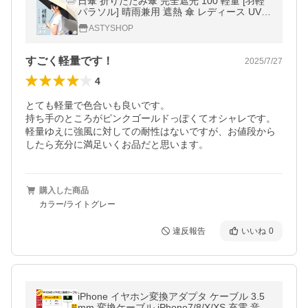
日傘 折りたたみ傘 完全遮光 100 軽量 [羽軽
パラソル] 晴雨兼用 遮熱 傘 レディース UVカ
ット 紫外線対策 日焼け対策 頑丈 雨傘 折り
ASTYSHOP
畳み 撥水 FULIZ フリス
すごく軽量です！
2025/7/27
4
とても軽量で色合いも良いです。

持ち手のところがピンクゴールドっぽくてオシャレです。

軽量ゆえに強風に対しての耐性はないですが、お値段から
したら充分に満足いくお品だと思います。
購入した商品
カラー/ライトグレー
違反報告
いいね
0
iPhone イヤホン変換アダプタ ケーブル 3.5
mm 変換ケーブル iPhone7/8/X/XS 充電 音楽