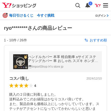
i
毎日引けるくじ 今すぐ挑戦
ログイン
ryo********さんの商品レビュー
1
-
10
件 /
26
件
おすすめ順
ハンドルカバー 本革 軽自動車 sサイズ ステ
アリングカバー 車 おしゃれ スズキ ホンダ
トヨタ 日産 マツダ ダイハツ
ImportShop H’s store jp
コスパ良し
2024/12/10
4
購入の２日後に到着しました。

送料込みでこのお値段はかなりコスパ良いです。

また、製品自体も価格以上にしっかりしていています。ス
テッチがアクセントになっていてかわいらしいと思いま