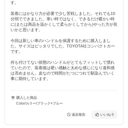
す。

装着にはかなり力が必要で少し苦戦しました。それでも10
分弱でできました。寒い時ではなく、できるだけ暖かい時
に(または商品を温かくして柔らかくしてから)やった方が良
いかと思います。

今回は新しい車のハンドルを保護するために購入しまし
た。サイズはピッタリでした。TOYOTA社コンパクトカー
です。

何も付けてない状態のハンドルがとてもフィットして慣れ
ていたので、装着後は硬い感触と太めな感じになり違和感
は否めません。皮なので時間がたつにつれて馴染んでいく
購入した商品
Color/カラー/ブラック×ブルー
違反報告
いいね
0