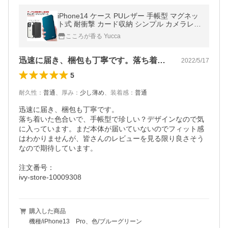
iPhone14 ケース PUレザー 手帳型 マグネッ
ト式 耐衝撃 カード収納 シンプル カメラレン
ズ保護 全面保護 ストラップ ホール ビジネス
こころが香る Yucca
社会人 iPhone13 iPhone12
迅速に届き、梱包も丁寧です。落ち着いた…
2022/5/17
5
耐久性
：
普通
、
厚み
：
少し薄め
、
装着感
：
普通
迅速に届き、梱包も丁寧です。

落ち着いた色合いで、手帳型で珍しい？デザインなので気
に入っています。まだ本体が届いていないのでフィット感
はわかりませんが、皆さんのレビューを見る限り良さそう
なので期待しています。

注文番号：

ivy-store-10009308
購入した商品
機種/iPhone13 Pro、色/ブルーグリーン