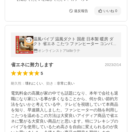
違反報告
いいね
0
温風パイプ 温風ダクト 国産 日本製 暖房 ダ
クト 省エネ こたつ ファンヒーター コンパク
ト 節電 アルミ製 伸縮 長さ調整1〜4m バク
オンラインストアlatteラテ
マ工業
省エネに努力します
2023/2/14
5
耐久性
：
壊れにくい
、
効き
：
非常に良い
電気料金の高騰が家の中でも話題になり、本年で会社も退
職になり家にいる事が多くなることから、何か良い節約方
法をないかと考えている中、テレビを視聴していて本商品
を知り、早速購入しました。ファンヒーターの熱を利用し
こたつを温めるこの方法は大変良いアイディア商品で省エ
ネに繋がる大変良い商品だと思います。特にフレキシブの
パイプを使用しているため高さを自由に変えられるのが良