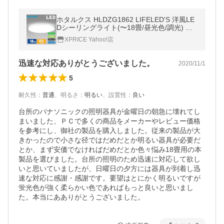
ホタルクス HLDZG1862 LIFELED'S 洋風LE
Dシーリングライト(〜18畳/昼光色/調光) リ
モコン付き
XPRICE Yahoo!店
迅速な対応ありがとうございました。
2020/11/1
5
耐久性
：
普通
、
明るさ
：
明るい
、
設置性
：
良い
台所のパナソニックの照明器具が金曜日の朝急に壊れてし
まいました、ＰＣで多くの商品をメーカーやレビュー価格
を参考にし、御社の製品を購入しました。従来の製品が大
きかったので小さな径ではだめだとか明るい器具が必要だ
とか、まず安価でなければだめだとか色々悩み18畳用の本
製品を選びました。台所の照明のため迅速に対応して欲し
いと思いていましたが、日曜日の夕方には器具が到着し迅
速な対応に感謝・感謝です。要望はとにかく明るいですが
蛍光色が強く柔らかい色であればもっと良いと思いまし
た。本当にあありがとうございました。