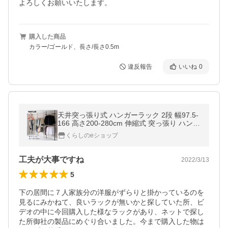
よろしくお願いいたします。
購入した商品
カラー/ゴールド、長さ/長さ0.5m
違反報告
いいね
0
天井突っ張り式 ハンガーラック 2段 幅97.5-
166 高さ200-280cm 伸縮式 突っ張り ハンガ
ーラック つっぱりラック クローゼット 収納
くらしのeショップ
壁面収納
工夫が大事ですね
2022/3/13
5
下の居間に７人家族分の洋服がずらりと掛かっているのを
見るにみかねて、良いラックが無いかと探していた所、ビ
デオの中に今回購入した様なラックがあり、ネットで探し
た所御社の製品にめぐり合いました。今まで購入した物は