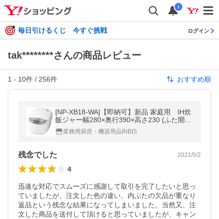
i
毎日引けるくじ 今すぐ挑戦
ログイン
tak********さんの商品レビュー
1
-
10
件 /
256
件
おすすめ順
[NP-XB18-WA]【即納可】新品 家庭用 IH炊
飯ジャー幅280×奥行390×高さ230 (ふた開け
時の高さ460)/業務用/新品/送料無料
業務用厨房・機器用品INBIS
残念でした
2021/5/2
4
迅速な対応でスムーズに感謝して取引を完了したいと思っ
ていましたが、注文した色の違い、内ぶたの欠品が重なり
返品という残念な結果になってしまいました。当然又、注
文した商品を送付して頂けると思っていましたが、キャン