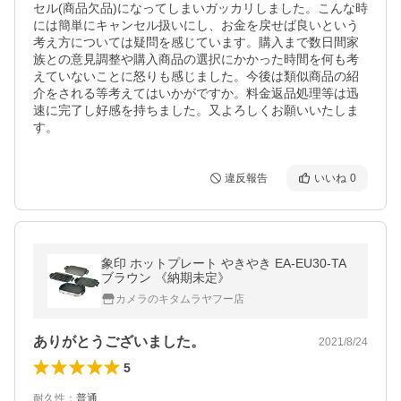
セル(商品欠品)になってしまいガッカリしました。こんな時
には簡単にキャンセル扱いにし、お金を戻せば良いという
考え方については疑問を感じています。購入まで数日間家
族との意見調整や購入商品の選択にかかった時間を何も考
えていないことに怒りも感じました。今後は類似商品の紹
介をされる等考えてはいかがですか。料金返品処理等は迅
速に完了し好感を持ちました。又よろしくお願いいたしま
す。
違反報告
いいね
0
象印 ホットプレート やきやき EA-EU30-TA
ブラウン 《納期未定》
カメラのキタムラヤフー店
ありがとうございました。
2021/8/24
5
耐久性
：
普通