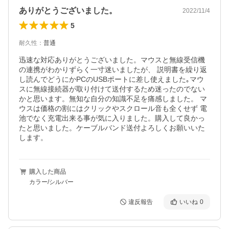
ありがとうございました。
2022/11/4
5
耐久性
：
普通
迅速な対応ありがとうございました。マウスと無線受信機
の連携がわかりずらく一寸迷いましたが、 説明書を繰り返
し読んでどうにかPCのUSBポートに差し使えました｡マウ
スに無線接続器が取り付けて送付するため迷ったのでない
かと思います。無知な自分の知識不足を痛感しました。 マ
ウスは価格の割にはクリックやスクロール音も全くせず 電
池でなく充電出来る事が気に入りました。購入して良かっ
たと思いました。ケーブルバンド送付よろしくお願いいた
します。
購入した商品
カラー/シルバー
違反報告
いいね
0