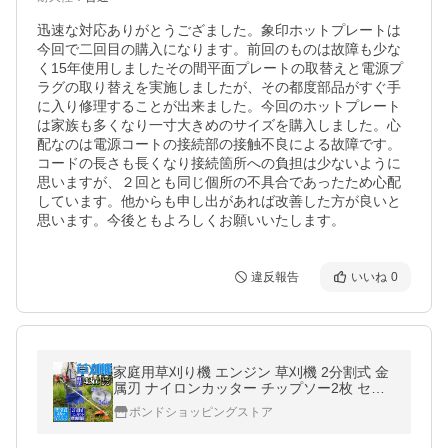
迅速な対応ありがとうござました。象印ホットプレートは
今回で二回目の購入になります。前回のものは故障も少な
く15年使用しましたその間平面プレートの取替えと電源プ
ラグの取り替えを実施しましたが、その都度部品がすぐ手
に入り修理することが出来ました。今回のホットプレート
は家族も多くなり一寸大きめのサイズを購入しました。心
配なのは電源コートの接続部の接触不良による故障です。
コードの長さも長くなり接続箇所への負担は少ないように
思いますが、２回とも同じ個所の不具合であったため心配
しています。他からも申し出があれば改善した方が良いと
思います。今後ともよろしくお願いいたします。
違反報告
いいね
0
家庭用草刈り機 エンジン 草刈機 2分割式 金
属刃 ナイロンカッター チップソー2枚 セッ
ト 43cc AA11DLC40TSET2
ポンドショッピングストア