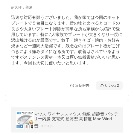
耐久性
：
普通
迅速な対応有難うございました。我が家では今回のホット
プレートで５台目になります。昔の物と比べるとコードの
長さや大きいプレート掃除が簡単な所も家族から好評で愛
用しています。特に7人家族でプレートが大きくなり一度に
沢山焼けるのが最高です。餃子・焼きそば・焼肉・お好み
焼きなど一週間大活躍です。残念なのはプレート板がこげ
つきにより痛みダメになる所です。改善はされているよう
ですがステンレス素材一本又は厚い鉄板素材がいいと思い
ます。今回も大切に使いたいと思います。

違反報告
いいね
2
マウス ワイヤレスマウス 無線 超静音 バッテ
リー内臓 充電式 超薄型 高精度 Mac Window
s surface Microsoft Pro ゲーミング 2023年
i-concept
最新版 送料無料 セール