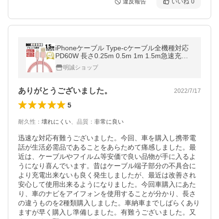
違反報告
いいね
0
iPhoneケーブル Type-cケーブル全機種対応
PD60W 長さ0.25m 0.5m 1m 1.5m急速充電
データ転送 iPad iPhone17 Air 16 15 14 13 1
明誠ショップ
2pro max SE 【PL保険済み安心】
ありがとうございました。
2022/7/17
5
耐久性
：
壊れにくい
、
品質
：
非常に良い
迅速な対応有難うございました。今回、車を購入し携帯電
話が生活必需品であることをあらためて痛感しました。最
近は、ケーブルやフイルム等安価で良い品物が手に入るよ
うになり喜んでいます。昔はケーブル端子部分の不具合に
より充電出来ないも良く発生しましたが、最近は改善され
安心して使用出来るようになりました。今回車購入にあた
り、車のナビをアイフォンを使用することが分かり、長さ
の違うものを2種類購入しました。車納車までしばらくあり
ますが早く購入し準備しました。有難うございました。又