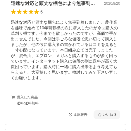
迅速な対応と頑丈な梱包により無事到着し…
2020/8/20
5
迅速な対応と頑丈な梱包により無事到着しました。農作業
を趣味で始めて10年耕耘機の次に購入したのが今回購入の
草刈り機です。今までも欲しかったのですが、高価で手が
出ませんでした。今回は手ごろな値段で思い切って購入し
ましたが、他の候に購入者の書かれている口コミを見ると
一寸心配になっています。本日組み立ては完了しました
が、混合油、エプロン、メガネと購入するものが多く困っ
ています。インターネット購入は値段の割に送料が高く大
変困っています。購入時に一緒に購入出来るよう考えても
らえると、大変嬉しく思います。検討してみて下さい宜し
くお願いします。
購入した商品
送料/送料無料
違反報告
いいね
3