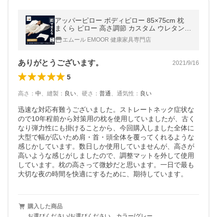
アッパーピロー ボディピロー 85×75cm 枕
まくら ピロー 高さ調節 カスタム ウレタン
洗える 体圧分散 傾斜 フィット 肩こり 首こ
エムール EMOOR 健康家具専門店
り 腰痛 白 送料無料 エムール
ありがとうございます。
2021/9/16
5
高さ
：
中
、
縫製
：
良い
、
硬さ
：
普通
、
通気性
：
良い
迅速な対応有難うございました。ストレートネック症状な
ので10年程前から対策用の枕を使用していましたが、古く
なり弾力性にも掛けることから、今回購入しました全体に
大型で幅が広いため肩・首・頭全体を覆ってくれるような
感じかしています。数日しか使用していませんが、高さが
高いような感じがしましたので、調整マットを外して使用
しています。枕の高さって微妙だと思います。一日で最も
大切な夜の時間を快適にするために、期待しています。
購入した商品
お選びください/お選びください、カラー/グレー