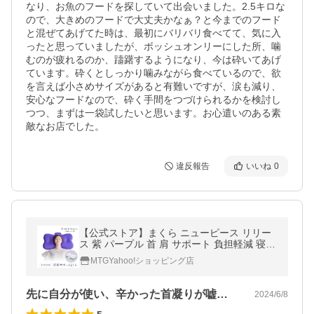
なり、お魚のフードを探していて出会いました。2.5キロな
ので、大きめのフードで大丈夫かなぁ？と今までのフード
と混ぜてあげてた時は、最初にバリバリ食べてて、気に入
ったと思っていましたが、ボッシュオンリーにした所、噛
むのが疲れるのか、躊躇するようになり、今は砕いてあげ
ています。砕くとしっかり噛みながら食べているので、欲
を言えば小さめサイズがあると有難いですが、涙も減り、
安心なフードなので、砕く手間をつづけられるかを検討し
つつ、まずは一袋試したいと思います。お心遣いのある素
敵なお店でした。
違反報告
いいね
0
【公式ストア】まくら ニューピース リリー
ス 紫 パープル 首 肩 サポート 負担軽減 寝心
地 眠り フィット感 寝返り 通気性 快適 横向
MTGYahoo!ショッピング店
き ギフト 枕
先に自分が使い、辛かった首凝りが嘘のよ…
2024/6/8