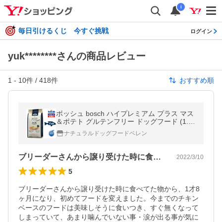
i
毎日引けるくじ 今すぐ挑戦
ログイン
yuk********さんの商品レビュー
1
-
10
件 /
418
件
おすすめ順
ボッシュ bosch ハイプレミアム プラス マス
＆ポテト グルテンフリー ドッグフード (1.0k
g) ※賞味期限:2022年7月26日
ナチュラルドッグフードベレン
ブリーダーさんから譲り受けた時に食べて…
2022/3/10
5
ブリーダーさんから譲り受けた時に食べてた物から、1才8
ヶ月になり、初めてフードを変えました。今までのチキン
ベースのフードは美味しそうに食いつき、すぐ無くなって
しまっていて、あまり噛んでいない事・涙が出る事が気に