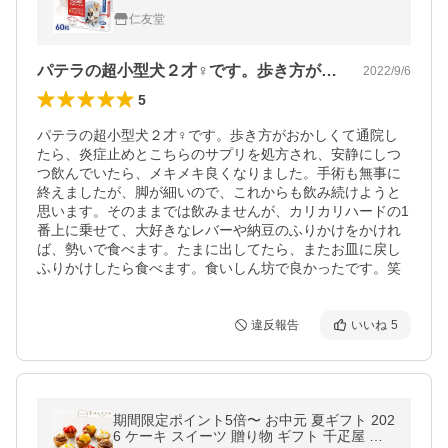
仁友堂
パテラの超小型犬２才♀です。歩き方がお…
2022/9/6
5
パテラの超小型犬２才♀です。歩き方がおかしくて通院し
たら、炎症止めとこちらのサプリを処方され、安静にしつ
つ飲んでいたら、メキメキ良くなりました。手術も無事に
終えましたが、脚が細いので、これからも飲み続けようと
思います。そのままでは飲みませんが、カリカリハードの1
番上に乗せて、大好きなレバーや納豆のふりかけをかけれ
ば、勢いで食べます。たまに出してたら、またお皿に戻し
ふりかけしたら食べます。食いしん坊で良かったです。笑
違反報告
いいね
5
期間限定ポイント5倍〜 お中元 夏ギフト 202
6 ケーキ スイーツ 贈り物 ギフト 千疋屋 パ