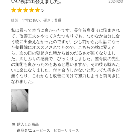
いい枕に出会えました。
2024/2/3
5
縫製
：
非常に良い
、
硬さ
：
普通
私は買って本当に良かったです。長年首肩凝りに悩まされ
て、改善工夫をやってきたつもりでも、なかなか自分に合
う物に出会えなかったのですが、少し前からお世話になっ
た整骨院にオススメされてたので、こちらの枕に変えた
ら、次の日の朝起きた時から首のだるさが無くなりまし
た。久しぶりの感覚で、びっくりしました。整骨院の先生
の施術も良かったのもあると思いますが、その後も嘘みた
いに楽になりました。付き合うしかないと思ってた痛さが
無くなり、これからも改善に向けて努力しようと前向きに
なれました。
購入した商品
商品名/ニューピース ピローリリース