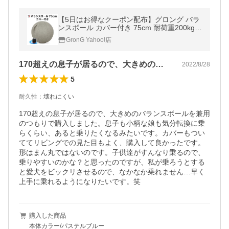
【5日はお得なクーポン配布】グロング バラ
ンスボール カバー付き 75cm 耐荷重200kg
アンチバースト仕様 GronG 爆買
GronG Yahoo!店
170超えの息子が居るので、大きめのバ…
2022/8/28
5
耐久性
：
壊れにくい
170超えの息子が居るので、大きめのバランスボールを兼用
のつもりで購入しました。息子も小柄な娘も気分転換に乗
らくらい、あると乗りたくなるみたいです。カバーもつい
ててリビングでの見た目もよく、購入して良かったです。

形はまん丸ではないのです。子供達がすんなり乗るので、
乗りやすいのかな？と思ったのですが、私が乗ろうとする
と愛犬をビックリさせるので、なかなか乗れません…早く
上手に乗れるようになりたいです。笑
購入した商品
本体カラー/パステルブルー