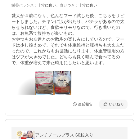
栄養バランス
：
非常に良い
、
食いつき
：
非常に良い
愛犬が４歳になり、色んなフード試した後、こちらをリピ
ートしました。チキンに涙が出たり、パテラがあるので太
らせられないけど、食欲モリモリなので、行き着いたの
は、お魚系で腹持ちが良いもの。

おやつもお友達とのお散歩の楽しみにしているので、フー
ドは少し控えめで、それでも体重維持と腹持ちも大丈夫だ
ったので、これからもお世話になります。体重管理用の方
はツブが大きめでした。どちらも良く噛んで食べてるの
で、体重が増えて来た時用にしたいと思います。
違反報告
いいね
0
アンチノールプラス 60粒入り