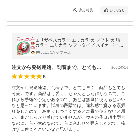
違反報告
いいね
0
エリザベスカラー エリカラ 犬 ソフト 犬 猫
カラー エリカラ ソフトタイプ スイカ ドーナ
ツ イチゴ 布 手術 怪我 術後 傷口保護 LaLUC
LaLUCA ヤフー店
A ポイント利用
注文から発送連絡、到着まで、とても早く…
2022/8/16
5
注文から発送連絡、到着まで、とても早く、商品もとても
可愛いです。商品は可愛く、ちゃんとした作りなので、こ
れから手術の予定があるので、あとは無事に使えるといい
なと思っています。試着の段階では、違和感で嫌がる素振
りをしたので、あまりしつこくすると本番で使えないと思
い、まだしっかり着けていませんが、ウチの子は超小型犬
なのに、首が太めなので、首に合わせて購入したので、抜
けずに使えるといいなと思います。