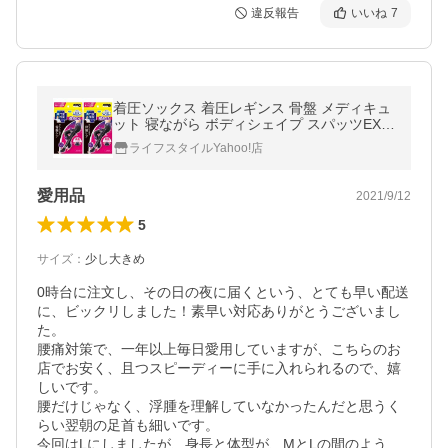
違反報告
いいね
7
着圧ソックス 着圧レギンス 骨盤 メディキュ
ット 寝ながら ボディシェイプ スパッツEX
骨盤サポート 高圧力タイプ 全2種 LS限定 オ
ライフスタイルYahoo!店
リジナルスリムパック仕様
愛用品
2021/9/12
5
サイズ
：
少し大きめ
0時台に注文し、その日の夜に届くという、とても早い配送
に、ビックリしました！素早い対応ありがとうございまし
た。

腰痛対策で、一年以上毎日愛用していますが、こちらのお
店でお安く、且つスピーディーに手に入れられるので、嬉
しいです。

腰だけじゃなく、浮腫を理解していなかったんだと思うく
らい翌朝の足首も細いです。

今回はLにしましたが、身長と体型が、MとLの間のよう