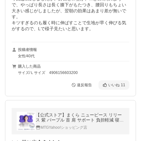
で、やっぱり長さは長く膝下がもたつき、腰回りもちょい
大きい感じがしましたが、翌朝の効果はあまり差が無いで
す。

キツすぎるのも履く時に伸ばすことで生地が早く伸びる気
がするので、Lで様子見たいと思います。
投稿者情報
女性/40代
購入した商品
サイズ/Ｌサイズ 4906156603200
違反報告
いいね
11
【公式ストア】まくら ニューピース リリー
ス 紫 パープル 首 肩 サポート 負担軽減 寝心
地 眠り フィット感 寝返り 通気性 快適 横向
MTGYahoo!ショッピング店
き ギフト 枕