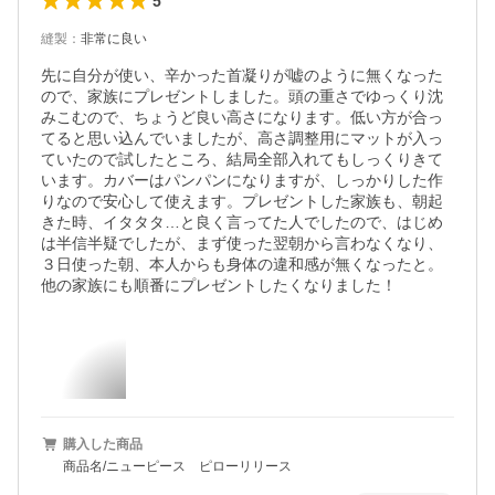
5
縫製
：
非常に良い
先に自分が使い、辛かった首凝りが嘘のように無くなった
ので、家族にプレゼントしました。頭の重さでゆっくり沈
みこむので、ちょうど良い高さになります。低い方が合っ
てると思い込んでいましたが、高さ調整用にマットが入っ
ていたので試したところ、結局全部入れてもしっくりきて
います。カバーはパンパンになりますが、しっかりした作
りなので安心して使えます。プレゼントした家族も、朝起
きた時、イタタタ…と良く言ってた人でしたので、はじめ
は半信半疑でしたが、まず使った翌朝から言わなくなり、
３日使った朝、本人からも身体の違和感が無くなったと。
他の家族にも順番にプレゼントしたくなりました！
購入した商品
商品名/ニューピース ピローリリース