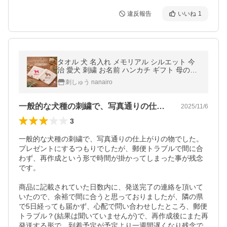
違反報告
いいね
1
タオル 犬 名入れ メモリアル シルエット 今
治 愛犬 刺繍 お名前 ハンカチ ギフト 母の日
うちのこグッズ お返し
刺しゅう nanairo
一般的な犬種の刺繍で、写真通りの仕上が…
2025/11/6
3
一般的な犬種の刺繍で、写真通りの仕上がりの物でした。
プレゼントにするつもりでしたが、郵便トラブルで間に合
わず、再作成という形で時間が掛かってしまった事が残念
です。

商品に記載されていた日数内に、発送完了の連絡を頂いて
いたので、余裕で間に合うと思っておりましたが、隣の県
で5日経っても届かず、心配で問い合わせしたところ、郵便
トラブル？(結果は聞いていませんが)で、再作成後にまた再
発送する形で、到着予定が予定より一週間遅くなり残念で