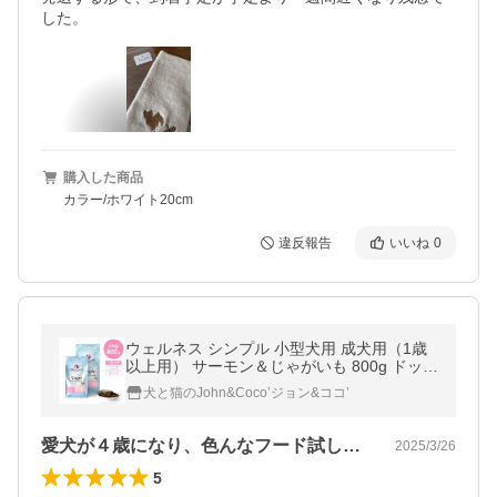
した。
購入した商品
カラー/ホワイト20cm
違反報告
いいね
0
ウェルネス シンプル 小型犬用 成犬用（1歳
以上用） サーモン＆じゃがいも 800g ドッグ
フード ドライフード アレルギー 穀物不使用
犬と猫のJohn&Coco’ジョン&ココ’
グレインフリー 皮膚 お腹
愛犬が４歳になり、色んなフード試した後…
2025/3/26
5