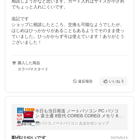
相談しようかなと思います。カード入れはサイズが小さめ
でちょっと入れにくいです。

追記です

ショップに相談したところ、交換も可能なようでしたが、
はじめはひっかかりがあることもあるようでそのまま使っ
ていました。ひっかからず今は使えています！ありがとう
ございました！
購入した商品
カラー/マスタード
違反報告
いいね
3
今日も当日発送 ノートパソコン PC パソコ
ン 富士通 8世代 COREi5 COREi3 メモリ 8G
B SSD 240GB Windows11 15.6型 安い おし
パソコ ノートパソコン おまかせショップ
ゃれ
動作はやいです。
2025/5/13