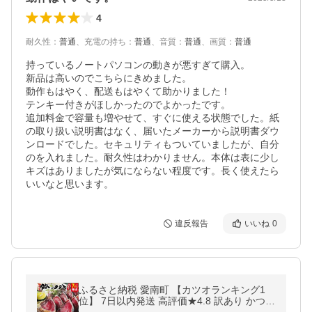
4
耐久性
：
普通
、
充電の持ち
：
普通
、
音質
：
普通
、
画質
：
普通
持っているノートパソコンの動きが悪すぎて購入。

新品は高いのでこちらにきめました。

動作もはやく、配送もはやくて助かりました！

テンキー付きがほしかったのでよかったです。

追加料金で容量も増やせて、すぐに使える状態でした。紙
の取り扱い説明書はなく、届いたメーカーから説明書ダウ
ンロードでした。セキュリティもついていましたが、自分
のを入れました。耐久性はわかりません。本体は表に少し
キズはありましたが気にならない程度です。長く使えたら
いいなと思います。
違反報告
いいね
0
ふるさと納税 愛南町 【カツオランキング1
位】 7日以内発送 高評価★4.8 訳あり かつお