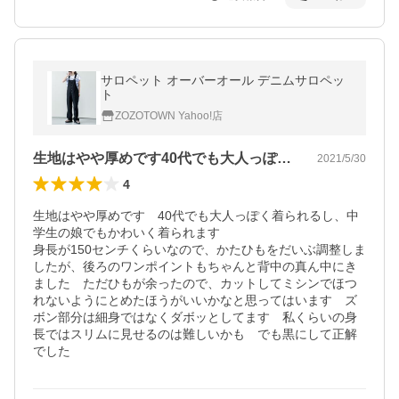
サロペット オーバーオール デニムサロペッ
ト
ZOZOTOWN Yahoo!店
生地はやや厚めです40代でも大人っぽく…
2021/5/30
4
生地はやや厚めです　40代でも大人っぽく着られるし、中
学生の娘でもかわいく着られます

身長が150センチくらいなので、かたひもをだいぶ調整しま
したが、後ろのワンポイントもちゃんと背中の真ん中にき
ました　ただひもが余ったので、カットしてミシンでほつ
れないようにとめたほうがいいかなと思ってはいます　ズ
ボン部分は細身ではなくダボッとしてます　私くらいの身
長ではスリムに見せるのは難しいかも　でも黒にして正解
でした　