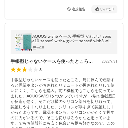
違反報告
いいね
0
AQUOS wish5 ケース 手帳型 かわいい sens
e10 sense9 wish4 カバー sense8 wish3 wish
2 wish sense7 sense6s sense6 sense4 sens
ACE
e3 R2 花柄 蝶 送料無料
手帳型じゃないケースを使ったところ、肩…
2022/7/31
3
手帳型じゃないケースを使ったところ、肩に挟んで通話す
ると保留ボタンがおされたりミュートが押されたりして使
いにくく、こちらを購入。前の機種でもこちらを使ってい
ました。AQUOSWISHをつかっていますが、横の指紋認証
が反応が悪く、そこだけ横のシリコン部分を切り取って、
認証しやすくなりました。シリコンが厚すぎて認証しにく
かったようです。電源ボタンも、シリコンがかたくて押す
のに力がいるので、そこも切り取ろうかなと思っていま
す。でもお値段的にも安く色合いも柄も好きなので、この