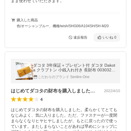
まま使わせていただきます。
購入した商品
色/オーシャンブルー、機種/wish/SHG06/A104SH/SH-M20
違反報告
いいね
0
ダコタ 3年保証＋プレゼント付 ダコタ Dakot
a クラプトン 小銭入れ付き 長財布 0030324
（0035114）（0030114）
こだわりのブランド Sentire-One
はじめてダコタの財布を購入しました。柔…
2022/4/10
4
はじめてダコタの財布を購入しました。柔らかくてとても
なじみよく、気に入りました。ただ、ファスナーが一度閉
まらなくなりヒヤヒヤしましたが、もとに戻ったので使っ
ています。またしまらないことがあれば早めにショップに