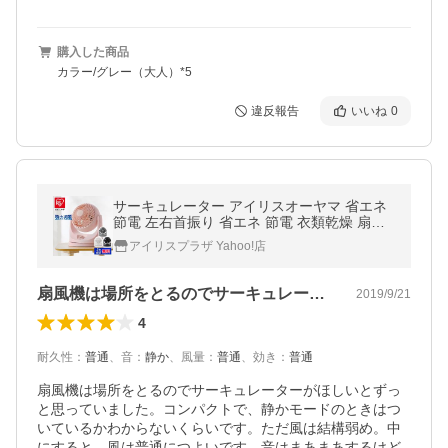
購入した商品
カラー/グレー（大人）*5
違反報告
いいね
0
サーキュレーター アイリスオーヤマ 省エネ
節電 左右首振り 省エネ 節電 衣類乾燥 扇風
機 送風 卓上扇風機 8畳 PCF-MKM15 安心延
アイリスプラザ Yahoo!店
長保証対象
扇風機は場所をとるのでサーキュレーター…
2019/9/21
4
耐久性
：
普通
、
音
：
静か
、
風量
：
普通
、
効き
：
普通
扇風機は場所をとるのでサーキュレーターがほしいとずっ
と思っていました。コンパクトで、静かモードのときはつ
いているかわからないくらいです。ただ風は結構弱め。中
にすると、風は普通につよいです。音はまあまあするけど