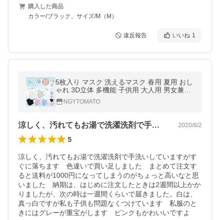
購入した商品
カラー/ブラック、サイズ/M（M）
違反報告
いいね
1
5枚入り マスク 洗えるマスク 春用 夏用 おし
ゃれ 3D立体 多機能 子供用 大人用 男女兼用
洗えるマスク 風邪対策 通気性 ウイルス対策
NGYTOMATO
花粉対策
涼しく、汚れてもお湯で洗濯洗剤で手洗い…
2020/8/2
5
涼しく、汚れてもお湯で洗濯洗剤で手洗いしていますがす
ぐに落ちます　色違いで買い足しました　まとめて注文す
ると送料が1000円になってしまうのがちょっと高いなと思
いました　納期は、はじめに注文したときは2週間以上かか
りましたが、次の時は一週間くらいで届きました。白は、
真っ白ですが私も子供も問題なくつけています　私服のと
きにはグレーが重宝がします　ピンクもかわいいですよ　