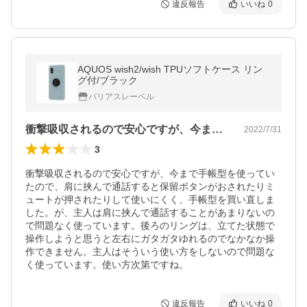
違反報告
いいね
0
AQUOS wish2/wish TPUソフトケース リン
グ付/ブラック
バリアスレーベル
衝撃吸収されるので安心ですが、今まで手…
2022/7/31
3
衝撃吸収されるので安心ですが、今まで手帳型を使ってい
たので、肩に挟んで通話すると保留ボタンがおされたりミ
ュートが押されたりして使いにくく、手帳型を買い直しま
した。が、主人は肩に挟んで通話することがあまりないの
で問題なく使っています。後ろのリングは、立てた状態で
操作しようと思うと左右にガタガタゆれるのでなかなか操
作できません。主人はそういう使い方をしないので問題な
く使っています。使い方次第ですね。
違反報告
いいね
0