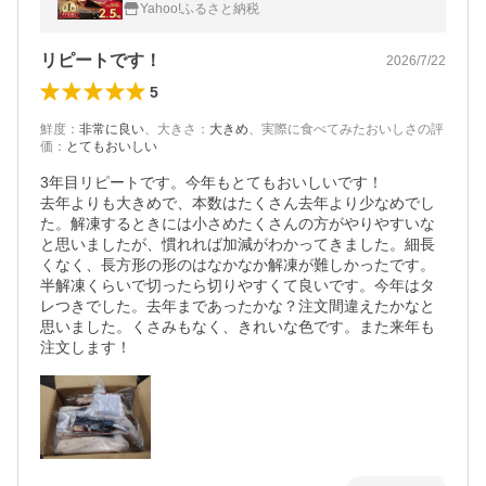
のたたき 2.5kg
Yahoo!ふるさと納税
リピートです！
2026/7/22
5
鮮度
：
非常に良い
、
大きさ
：
大きめ
、
実際に食べてみたおいしさの評
価
：
とてもおいしい
3年目リピートです。今年もとてもおいしいです！

去年よりも大きめで、本数はたくさん去年より少なめでし
た。解凍するときには小さめたくさんの方がやりやすいな
と思いましたが、慣れれば加減がわかってきました。細長
くなく、長方形の形のはなかなか解凍が難しかったです。
半解凍くらいで切ったら切りやすくて良いです。今年はタ
レつきでした。去年まであったかな？注文間違えたかなと
思いました。くさみもなく、きれいな色です。また来年も
注文します！