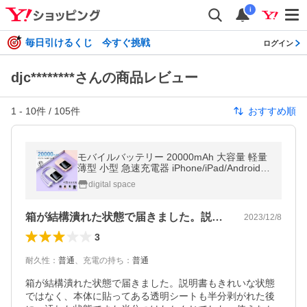
i
毎日引けるくじ 今すぐ挑戦
ログイン
djc********さんの商品レビュー
1
-
10
件 /
105
件
おすすめ順
モバイルバッテリー 20000mAh 大容量 軽量
薄型 小型 急速充電器 iPhone/iPad/Android対
応 4台同時充電 2.1A高出力 ３IN1ケーブル P
digital space
SE認証済
箱が結構潰れた状態で届きました。説明書…
2023/12/8
3
耐久性
：
普通
、
充電の持ち
：
普通
箱が結構潰れた状態で届きました。説明書もきれいな状態
ではなく、本体に貼ってある透明シートも半分剥がれた後