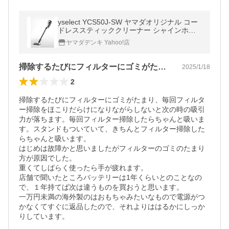
yselect YCS50J-SW ヤマダオリジナル コー
ドレススティッククリーナー シャインホワ
イト
ヤマダデンキ Yahoo!店
掃除するたびにフィルターにゴミがたまり…
2025/1/18
2
掃除するたびにフィルターにゴミがたまり、毎回フィルタ
ー掃除をほこりだらけになりながらしないと次の時の吸引
力が落ちます。毎回フィルター掃除したらちゃんと吸いま
す。スタンドもついていて、きちんとフィルター掃除した
らちゃんと吸います。

はじめは故障かと思いましたがフィルターのゴミのたまり
方が原因でした。

重くてしばらく使ったら手が疲れます。

店舗で聞いたところバッテリーは1年くらいとのことなの
で、１年持てば次は違うものを買おうと思います。

一万円未満の海外製のはおもちゃみたいなもので電源がつ
かなくてすぐに返品したので、それよりははるかにしっか