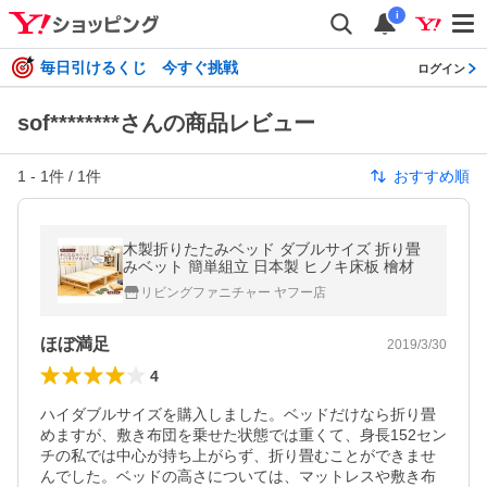
i
毎日引けるくじ 今すぐ挑戦
ログイン
sof********さんの商品レビュー
1
-
1
件 /
1
件
おすすめ順
木製折りたたみベッド ダブルサイズ 折り畳
みベット 簡単組立 日本製 ヒノキ床板 檜材
リビングファニチャー ヤフー店
ほぼ満足
2019/3/30
4
ハイダブルサイズを購入しました。ベッドだけなら折り畳
めますが、敷き布団を乗せた状態では重くて、身長152セン
チの私では中心が持ち上がらず、折り畳むことができませ
んでした。ベッドの高さについては、マットレスや敷き布