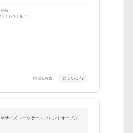
た商品
/ステンレスシルバー
違反報告
いいね
42
スーツケース 片開きフロントオープン 横開き 拡張機能 ストッパー カップホルダー Sサイズ 機内持ち込み Mサイズ スーツケース フロントオープン 多機能