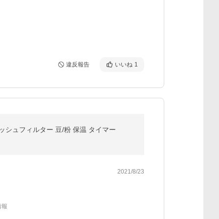
違反報告
いいね
1
ッシュフィルター 豆/粉 保温 タイマー
2021/8/23
情報