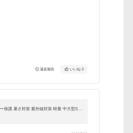
違反報告
いいね
3
サンシェード 車用 傘式 フロントサンシェード 折りたたみ傘 6層加工 10本骨 日よけ 遮光 断熱 プライバシー保護 暑さ対策 紫外線対策 軽量 中大型SUV MPV適用