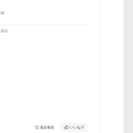
情報
た商品
違反報告
いいね
0