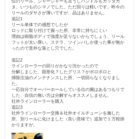
位のリール、シャーシャーも言うしハンドルもカッタカ
タ、いつものシマノでした。ただ回りは軽いです。昨今の
リールのダサさが薄いですが、品はありません。

追記1

リール単体での感想でしたが

ロッドに取り付けて握った所、非常に持ちにくい

理由は樹脂ボディで強度が足りないからでしょう、リール
フットが太い厚い。ステラ、ツインパしか使った事が無か
ったので意外な落とし穴でした。

追記2

ラインローラーの回りがかなり渋かったので

分解しました、固形化？したグリス？がボロボロと

掃除注油のメンテナンスした所、一切回らなくなりまし
た。

一応自分でオーバーホールしている位の腕はあるつもりで
した、自信の無い方は分解すらオススメしません。

社外ラインローラーを購入

追記3

社外ラインローラー交換＆社外オイルチューンを施した
所、別リールに化けました（良い意味で）追加で１万程掛
かりますが。