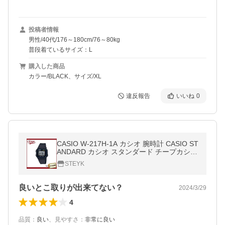
投稿者情報
男性/40代/176～180cm/76～80kg
普段着ているサイズ：L
購入した商品
カラー/BLACK、サイズ/XL
違反報告
いいね
0
CASIO W-217H-1A カシオ 腕時計 CASIO ST
ANDARD カシオ スタンダード チープカシオ
チプカシ デジタル メンズ
STEYK
良いとこ取りが出来てない？
2024/3/29
4
品質
：
良い
、
見やすさ
：
非常に良い