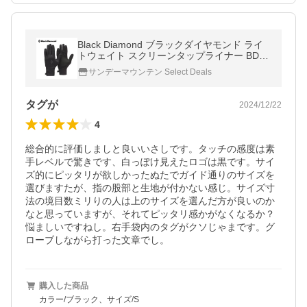
Black Diamond ブラックダイヤモンド ライ
トウェイト スクリーンタップライナー BD77
321 グローブ タッチスクリーン対応 2025 秋
サンデーマウンテン Select Deals
冬
タグが
2024/12/22
4
総合的に評価しましと良いいさしです。タッチの感度は素
手レベルで驚きです、白っぽけ見えたロゴは黒です。サイ
ズ的にピッタリが欲しかったぬたでガイド通りのサイズを
選びますたが、指の股部と生地が付かない感じ。サイズ寸
法の境目数ミリりの人は上のサイズを選んだ方が良いのか
なと思っていますが、それてピッタリ感かがなくなるか？
悩ましいですねし。右手袋内のタグがクソじゃまです。グ
ローブしながら打った文章でし。
購入した商品
カラー/ブラック、サイズ/S