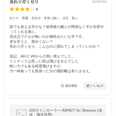
至れり尽くせり
2019/7/19
4
耐久性
：
普通
、
重量感
：
非常に軽い
、
感度
：
良い
誰でも使える竿かな？使用者の腕とか関係なく竿が全部や
ってくれる感じ。

高次元でクセが無いのが個性みたいな竿です。

逆を言うと、面白くない？

至れり尽くせり、こんなのに慣れてしまっていいのか？

追記、AR-C VRからの買い替えでした。

リミテッドは思った程は飛びませんでした

軽い力でもある程度飛びますが、

力一杯振っても気張った分の飛距離は有りません。
違反報告
いいね
0
IOSラインローラー IMPACT for Shimano (淡
水，海水共用)