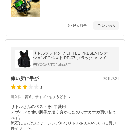
違反報告
いいね
0
リトルプレゼンツ LITTLE PRESENTS オー
シャンFGベスト PF-07 ブラック メンズ レ
ディース フィッシング ウェア フローティン
YOCABITO Yahoo!店
グ 高浮力 フィッシングウェア
痒い所に手が！
2019/2/21
3
耐久性
：
普通
、
サイズ
：
ちょうどよい
リトルさんのベストを8年愛用

デザインと使い勝手が凄く良かったのでナカナカ買い替え
れず。

流石に古びたので、シンプルなリトルさんのベストに買い
換えました。
