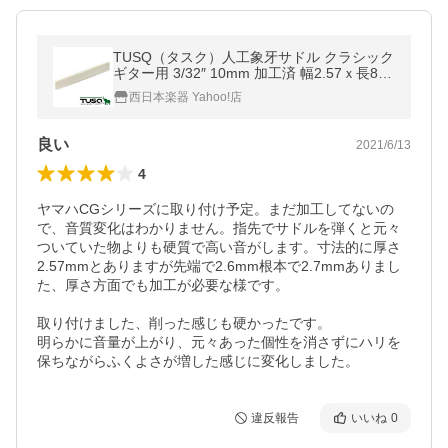
TUSQ（タスク）人工象牙サドル クラシック
ギター用 3/32″ 10mm 加工済 幅2.57ｘ長80.
01ｘ高10.01 PQ-9210-C0 ポイント消化 送
西日本楽器 Yahoo!店
料無料
良い
2021/6/13
4
ヤマハCGシリーズに取り付け予定。まだ加工してないの
で、音質変化はわかりません。指先でサドルを弾くと元々
ついていた物よりも硬質で高い音がします。寸法的に厚さ
2.57mmとありますが先端で2.6mm根本で2.7mmありまし
た、厚さ方面でも加工が必要な様です。

取り付けました、削った感じも硬かったです。

明らかに音量が上がり、元々あった個性を消さずにハリを
保ちながらふくよさが増した感じに変化しました。
違反報告
いいね
0