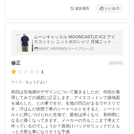
違反報告
いいね
0
ムーンキャッスル MOONCASTLE IC2 アイ
スコットン ニットポロシャツ 月城ニット 日
本製 メンズ
MARC ARROWS(マークアローズ)
修正
2022/7/1
1
サイズ
：
ちょうどよい
前回は生地感やデザインについて書きましたが、何回か着
用してみての感想に訂正します。アイスコットンで接地面
を減らした、との事ですが。生地の凹凸がまるでヤスリで
す、汗ばんだ状態で車のシートベルトをすると、シートベ
ルトに押しつけられた生地で、最初は痒くなり、長時間に
なると痛くなってきます。メーカーの方もここまで考えて
作っているのでしょうか？肩掛けバックやリュックだとも
っと大変な事になりそうな予感