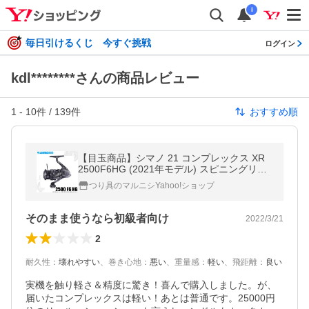
i
毎日引けるくじ 今すぐ挑戦
ログイン
kdl********さんの商品レビュー
1
-
10
件 /
139
件
おすすめ順
【目玉商品】シマノ 21 コンプレックス XR
2500F6HG (2021年モデル) スピニングリー
ル /(5) 【Σ01】
つり具のマルニシYahoo!ショップ
そのまま使うなら初級者向け
2022/3/21
2
耐久性
：
壊れやすい
、
巻き心地
：
悪い
、
重量感
：
軽い
、
飛距離
：
良い
実機を触り軽さ＆精度に驚き！喜んで購入しました。が、
届いたコンプレックスは軽い！あとは普通です。25000円