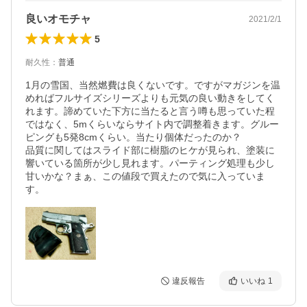
良いオモチャ
2021/2/1
5
耐久性
：
普通
1月の雪国、当然燃費は良くないです。ですがマガジンを温
めればフルサイズシリーズよりも元気の良い動きをしてく
れます。諦めていた下方に当たると言う噂も思っていた程
ではなく、5mくらいならサイト内で調整着きます。グルー
ピングも5発8cmくらい。当たり個体だったのか？

品質に関してはスライド部に樹脂のヒケが見られ、塗装に
響いている箇所が少し見れます。パーティング処理も少し
甘いかな？まぁ、この値段で買えたので気に入っていま
す。
違反報告
いいね
1