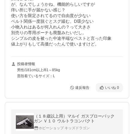
が、なんでしょうかね、機能的らしいですが

痒い所に手が届かない感じ？

使い方を限定されてるので自由度が少ない

ベルト関係一度脱ぐとスグ緩む、D環少ない

小物入れはあるが何入れんの？って大きさ

別売りの専用ポーチも廃盤みたいだし。

シンプルの皮を被った中途半端なベストと言った印象

値上がりもして高価だったんで使いますけど。
投稿者情報
男性/181cm以上/81～85kg
普段着ているサイズ：L
違反報告
いいね
0
（１８歳以上用）マルイ ガスブローバック
ガン Ｖ１０ ウルトラコンパクト
ホビーショップ キッズドラゴン