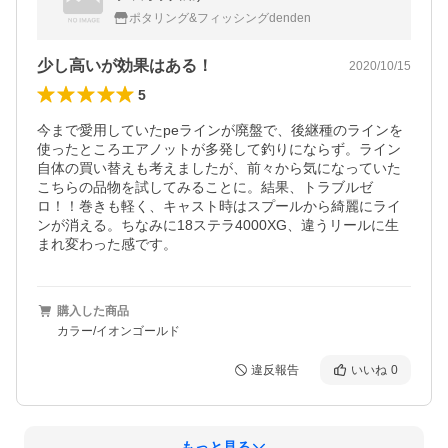
ポタリング&フィッシングdenden
少し高いが効果はある！
2020/10/15
5
今まで愛用していたpeラインが廃盤で、後継種のラインを
使ったところエアノットが多発して釣りにならず。ライン
自体の買い替えも考えましたが、前々から気になっていた
こちらの品物を試してみることに。結果、トラブルゼ
ロ！！巻きも軽く、キャスト時はスプールから綺麗にライ
ンが消える。ちなみに18ステラ4000XG、違うリールに生
まれ変わった感です。
購入した商品
カラー/イオンゴールド
違反報告
いいね
0
もっと見る