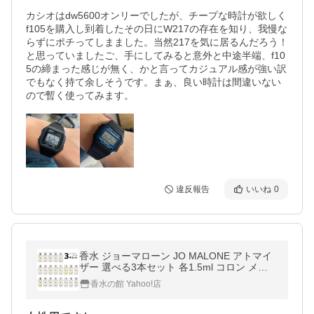
カシオはdw5600オンリーでしたが、チープな時計が欲しく
f105を購入し到着したその日にW217の存在を知り、我慢な
らずにポチってしまました。当然217を気に居るんだろう！
と思っていましたご、手にしてみると意外と中途半端、f10
5の締まった感じが無く、かと言ってカジュアル感が強い訳
でもなく持て余しそうです。まぁ、良い時計は間違いない
ので暫く使ってみます。
違反報告
いいね
0
香水 ジョーマローン JO MALONE アトマイ
ザー 選べる3本セット 各1.5ml コロン メン
ズ レディース ユニセックス 【メール便送料
香水の館 Yahoo!店
無料】