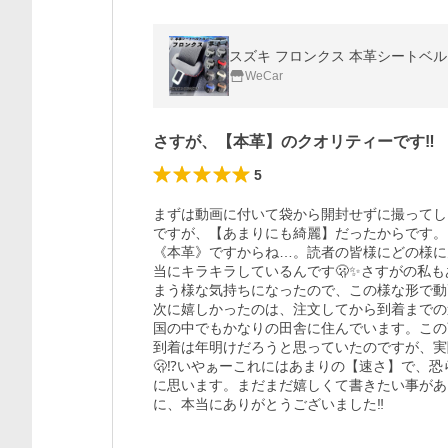
スズキ フロンクス 本革シートベルト
WeCar
さすが、【本革】のクオリティーです‼️
5
まずは動画に付いて袋から開封せずに撮ってし
ですが、【あまりにも綺麗】だったからです。い
《本革》ですからね…。読者の皆様にどの様に
当にキラキラしているんです🫢✨さすがの私
まう様な気持ちになったので、この様な形で動
次に嬉しかったのは、注文してから到着までの
国の中でもかなりの田舎に住んでいます。この商品
到着は年明けだろうと思っていたのですが、実際に
🫢⁉️いやぁーこれにはあまりの【速さ】で、恐
に思います。まだまだ嬉しくて書きたい事があ
に、本当にありがとうございました‼️