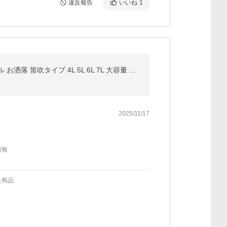
違反報告
いいね
1
やかん ヤカン ストーブ対応 やかん おしゃれ ヤカン 笛吹ケトル ステンレス鋼のティーケト 笛ふきケットル お洒落 笛吹タイプ 4L 5L 6L 7L 大容量 お湯
2025/11/17
情報
た商品