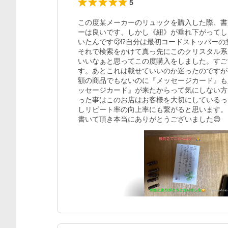
5
この度某メーカーのリュックを購入した際、書
ーは良いです、しかし《紐》が垂れ下がってし
いたんです🫢⁉️自分は最初コードストッパー
それで検索をかけて真っ先にこのクリスタル系
いいなぁと思ってこの度購入をしました。すご
す。あとこれは載せていいのか迷ったのですが
額の商品でもないのに『メッセージカード』も
ッセージカード』が来たからって気にしない方
った事はこのお店はお客様を大切にしているっ
しリピート率の向上率にも繋がると思います。
書いて頂き本当にありがとうございました😊