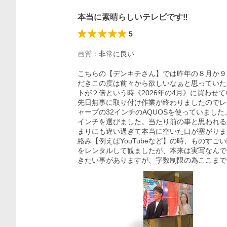
本当に素晴らしいテレビです‼️
5
画質
：
非常に良い
こちらの【デンキチさん】では昨年の８月か９
だきこの度は前々から欲しいなぁと思っていたハ
トが２倍という時《2026年の4月》に買わせ
先日無事に取り付け作業が終わりましたのでレ
ャープの32インチのAQUOSを使っていました
インチを選びました。当たり前の事と思われる
まりにも違い過ぎて本当に空いた口が塞がりま
絡み【例えばYouTubeなど】の時、ものすご
をレンタルして観ましたが、本来は実写なんで
きたい事がありますが、字数制限の為ここまで