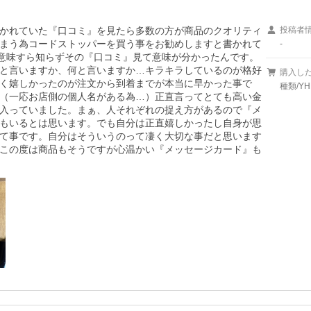
かれていた『口コミ』を見たら多数の方が商品のクオリティ
投稿者
まう為コードストッパーを買う事をお勧めしますと書かれて
-
の意味すら知らずその『口コミ』見て意味が分かったんです。
と言いますか、何と言いますか…キラキラしているのが格好
購入し
く嬉しかったのが注文から到着までが本当に早かった事で
種類/Y
（一応お店側の個人名がある為…）正直言ってとても高い金
入っていました。まぁ、人それぞれの捉え方があるので『メ
もいるとは思います。でも自分は正直嬉しかったし自身が思
て事です。自分はそういうのって凄く大切な事だと思います
この度は商品もそうですが心温かい『メッセージカード』も