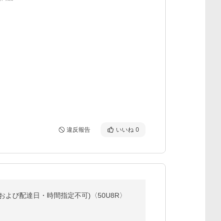
違反報告
いいね
0
料金および配達日・時間指定不可)〈50U8R〉