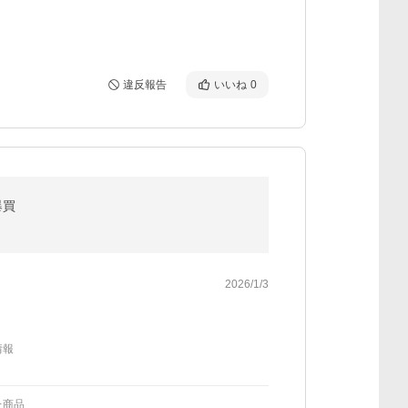
違反報告
いいね
0
爆買
2026/1/3
情報
た商品