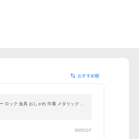
おすすめ順
50%offクーポン有 コードストッパー 2つ穴 5個 セット 2穴 靴紐 留め具 スニーカー シューレースストッパー ロック 金具 おしゃれ 巾着 メタリック ハンドメイド
2025/12/7