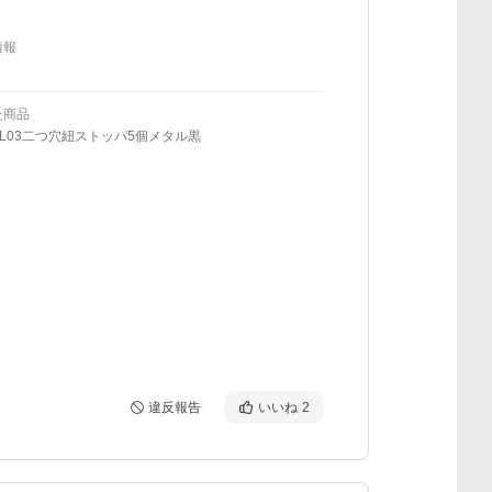
情報
た商品
HL03二つ穴紐ストッパ5個メタル黒
違反報告
いいね
2