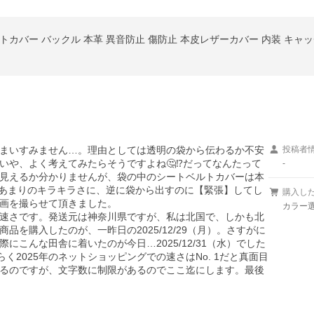
カバー バックル 本革 異音防止 傷防止 本皮レザーカバー 内装 キャッチ
まいすみません…。理由としては透明の袋から伝わるか不安
投稿者
や、よく考えてみたらそうですよね🤔⁉️だってなんたって
-
見えるか分かりませんが、袋の中のシートベルトカバーは本
もあまりのキラキラさに、逆に袋から出すのに【緊張】してし
購入し
画を撮らせて頂きました。

カラー選
速さです。発送元は神奈川県ですが、私は北国で、しかも北
を購入したのが、一昨日の2025/12/29（月）。さすがに
こんな田舎に着いたのが今日…2025/12/31（水）でした
らく2025年のネットショッピングでの速さはNo. 1だと真面目
るのですが、文字数に制限があるのでここ迄にします。最後