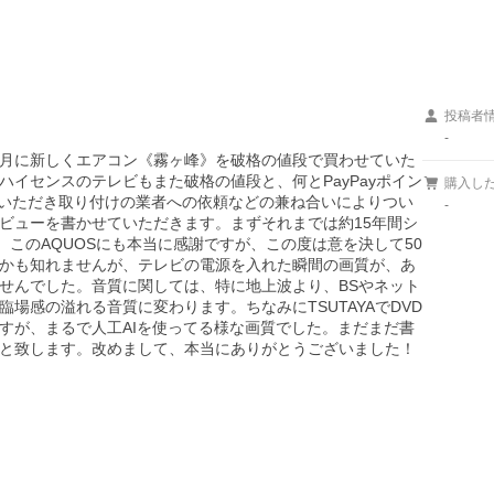
投稿者
-
月に新しくエアコン《霧ヶ峰》を破格の値段で買わせていた
イセンスのテレビもまた破格の値段と、何とPayPayポイン
購入し
ていただき取り付けの業者への依頼などの兼ね合いによりつい
-
ビューを書かせていただきます。まずそれまでは約15年間シ
。このAQUOSにも本当に感謝ですが、この度は意を決して50
かも知れませんが、テレビの電源を入れた瞬間の画質が、あ
せんでした。音質に関しては、特に地上波より、BSやネット
い臨場感の溢れる音質に変わります。ちなみにTSUTAYAでDVD
すが、まるで人工AIを使ってる様な画質でした。まだまだ書
と致します。改めまして、本当にありがとうございました！