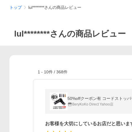
トップ
lul********さんの商品レビュー
lul********さんの商品レビュー
1
-
10
件 /
368
件
BeryKoKo Direct Yahoo店
お客様を大切にしているお店だと思いま