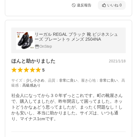
違反報告
いいね
0
リーガル REGAL ブラック 靴 ビジネスシュ
ーズ プレーントゥ メンズ 2504NA
OnStep
ほんと助かりました
2021/1/18
5
サイズ
：
少し小さめ
、
品質
：
非常に良い
、
履き心地
：
非常に良い
、
高
級感
：
高級感あり
社会人になってから３０年ずっとこれです。町の靴屋さん
で、購入してましたが、昨年閉店して困ってました。ネッ
トどうかなぁどう思ってましたが、まったく問題なし！し
かも安いし、本当に助かりました。サイズは、いつも通
り、マイナス1cmです。