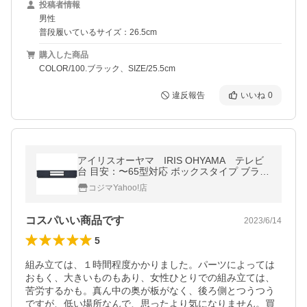
投稿者情報
男性
普段履いているサイズ：26.5cm
購入した商品
COLOR/100.ブラック、SIZE/25.5cm
違反報告
いいね
0
アイリスオーヤマ IRIS OHYAMA テレビ
台 目安：〜65型対応 ボックスタイプ ブラッ
クオーク BAB-150
コジマYahoo!店
コスパいい商品です
2023/6/14
5
組み立ては、１時間程度かかりました。パーツによっては
おもく、大きいものもあり、女性ひとりでの組み立ては、
苦労するかも。真ん中の奥が板がなく、後ろ側とつうつう
ですが、低い場所なんで、思ったより気になりません。買