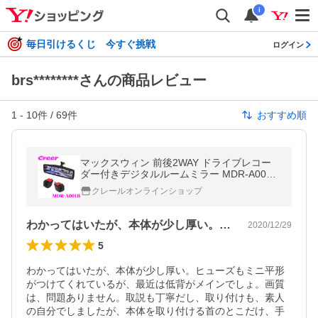
i
毎日引けるくじ 今すぐ挑戦
ログイン
brs********さんの商品レビュー
1
-
10
件 /
69
件
おすすめ順
マックスウィン 前後2WAY ドライブレコー
ダー付きデジタルルームミラー MDR-A001B
前後同時録画 メーカー保証 フルHD ズーム
クレールオンラインショップ
機能
わかってはいたが、本体が少し厚い。ヒュ…
2020/12/29
5
わかってはいたが、本体が少し厚い。ヒューズもミニ平形
がつけてくれているが、最近は低背がメインでしょ。画質
は、問題ありません。取説も丁寧だし、取り付けも、素人
の自分でしましたが、本体を取り付ける首のとこだけ、手