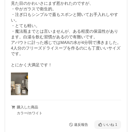
見た目のかわいさにまず惹かれたのですが、

・中がガラスで衛生的。

・注ぎ口もシンプルで蓋もスポンと開いてお手入れしやす
い。

・とても軽い。

・魔法瓶までとは言いませんが、ある程度の保温性があり
ます。白湯を飲む習慣があるので有難いです。

アバウトに計った感じではMAXの水が4分弱で沸きました。
4人分のフリーズドライスープを作るのにも丁度いいサイズ
です。

とにかく大満足です！
購入した商品
カラー/ホワイト
違反報告
いいね
1