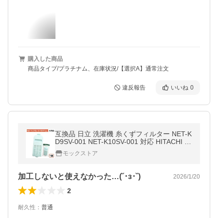
購入した商品
商品タイプ/プラチナム、在庫状況/【選択A】通常注文
違反報告
いいね
0
互換品 日立 洗濯機 糸くずフィルター NET-K
D9SV-001 NET-K10SV-001 対応 HITACHI 交
換品 部品 パーツ 洗濯槽 新しい フィルター
モックストア
ゴミ取り ごみとりネット
加工しないと使えなかった…(˘･з･˘)
2026/1/20
2
耐久性
：
普通