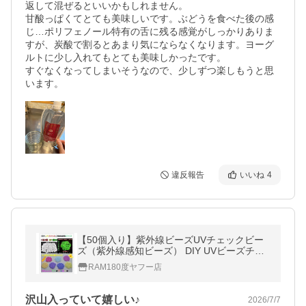
返して混ぜるといいかもしれません。

甘酸っぱくてとても美味しいです。ぶどうを食べた後の感
じ…ポリフェノール特有の舌に残る感覚がしっかりありま
すが、炭酸で割るとあまり気にならなくなります。ヨーグ
ルトに少し入れてもとても美味しかったです。

すぐなくなってしまいそうなので、少しずつ楽しもうと思
違反報告
いいね
4
【50個入り】紫外線ビーズUVチェックビー
ズ（紫外線感知ビーズ） DIY UVビーズチェ
ッカー色の変化で紫外線チェック+蓄光 夜光
RAM180度ヤフー店
蛍光 発光塗料配合 UVチェッカー
沢山入っていて嬉しい♪
2026/7/7