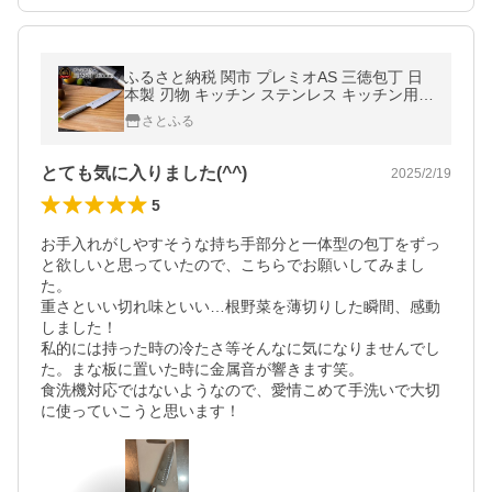
ふるさと納税 関市 プレミオAS 三徳包丁 日
本製 刃物 キッチン ステンレス キッチン用品
調理器具 岐阜県関市
さとふる
とても気に入りました(^^)
2025/2/19
5
お手入れがしやすそうな持ち手部分と一体型の包丁をずっ
と欲しいと思っていたので、こちらでお願いしてみまし
た。

重さといい切れ味といい…根野菜を薄切りした瞬間、感動
しました！

私的には持った時の冷たさ等そんなに気になりませんでし
た。まな板に置いた時に金属音が響きます笑。

食洗機対応ではないようなので、愛情こめて手洗いで大切
に使っていこうと思います！