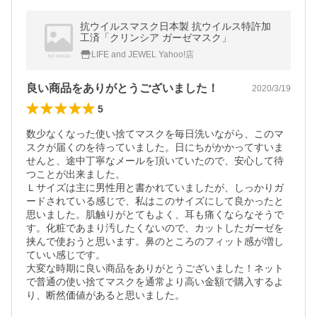
抗ウイルスマスク日本製 抗ウイルス特許加
工済「クリンシア ガーゼマスク」
LIFE and JEWEL Yahoo!店
良い商品をありがとうございました！
2020/3/19
5
数少なくなった使い捨てマスクを毎日洗いながら、このマ
スクが届くのを待っていました。日にちがかかってすいま
せんと、途中丁寧なメールを頂いていたので、安心して待
つことが出来ました。

Ｌサイズは主に男性用と書かれていましたが、しっかりガ
ードされている感じで、私はこのサイズにして良かったと
思いました。肌触りがとてもよく、耳も痛くならなそうで
す。化粧であまり汚したくないので、カットしたガーゼを
挟んで使おうと思います。鼻のところのフィット感が増し
ていい感じです。

大変な時期に良い商品をありがとうございました！ネット
で普通の使い捨てマスクを通常より高い金額で購入するよ
り、断然価値があると思いました。