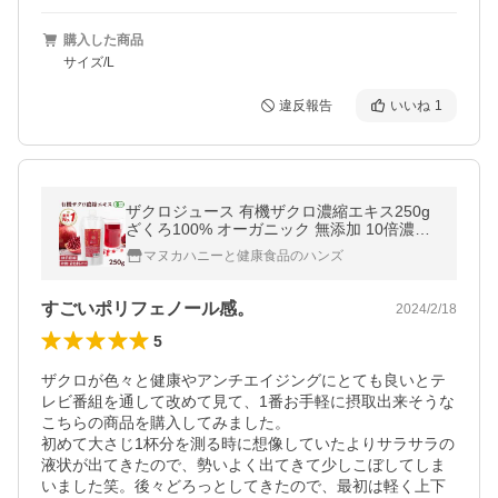
購入した商品
サイズ/L
違反報告
いいね
1
ザクロジュース 有機ザクロ濃縮エキス250g
ざくろ100% オーガニック 無添加 10倍濃縮
エラグ酸 有機JAS認証 ざくろ ザクロ ザクロ
マヌカハニーと健康食品のハンズ
エキス
すごいポリフェノール感。
2024/2/18
5
ザクロが色々と健康やアンチエイジングにとても良いとテ
レビ番組を通して改めて見て、1番お手軽に摂取出来そうな
こちらの商品を購入してみました。

初めて大さじ1杯分を測る時に想像していたよりサラサラの
液状が出てきたので、勢いよく出てきて少しこぼしてしま
いました笑。後々どろっとしてきたので、最初は軽く上下