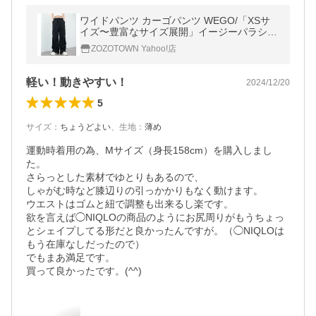
ワイドパンツ カーゴパンツ WEGO/「XSサ
イズ〜豊富なサイズ展開」イージーパラシュ
ートカーゴパンツ レディース
ZOZOTOWN Yahoo!店
軽い！動きやすい！
2024/12/20
5
サイズ
：
ちょうどよい
、
生地
：
薄め
運動時着用の為、Mサイズ（身長158cm）を購入しまし
た。

さらっとした素材でゆとりもあるので、

しゃがむ時など膝辺りの引っかかりもなく動けます。

ウエストはゴムと紐で調整も出来るし楽です。

欲を言えば◯NIQLOの商品のようにお尻周りがもうちょっ
とシェイプしてる形だと良かったんですが。（◯NIQLOは
もう在庫なしだったので）

でもまあ満足です。

買って良かったです。(^^)