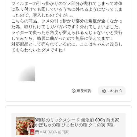
フィルターの引っ掛かりのツメ部分が割れてしまって本体
に取り付けても回しているうちに外れるようになってしま
ったので、購入したのですが…。

こちらの商品、ツメの引っ掛かり部分の角度が全くなかっ
た為、取り付けてもガバガバですぐ外れてしまいました。

ライターで炙ったら角度が変えられるんじゃないかと実行
してみたら、綺麗に曲がったので無事に使えてます！

対応部品として売られているのに、ここはちゃんと改良し
てもらわないとダメですね！
違反報告
いいね
0
3種類のミックスシード 無添加 600g 前田家
かぼちゃの種 ひまわりの種 クコの実 3種の
贅沢 パンプキンシード サンフラワーシード
MAEDAYA 前田家
ゴジベリー