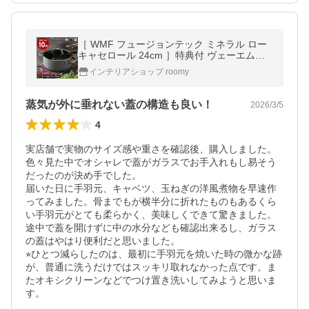
［ WMF フュージョンテック ミネラル ロー
キャセロール 24cm ］特典付 ヴェーエムエ
フ IH対応 ガス火 オーブン ガラス蓋付き プ
インテリアショップ roomy
ラチナム ホワイト ブラック
蒸気が外に垂れない蓋の構造も良い！
2026/3/5
4
実店舗で実物のサイズ感や重さを確認後、購入しました。
色々見た中でオシャレで蓋がガラスでお手入れもし易そう
だったのが決め手でした。

届いた日に手羽元、キャベツ、玉ねぎの洋風煮物を早速作
ってみました。骨までもが横半分に折れたものもあるくら
い手羽元がとても柔らかく、美味しくできて驚きました。
途中で蓋を開けずに中の水分なども確認出来るし、ガラス
の蓋はやはり便利だと思いました。

⭐︎ひとつ減らしたのは、最初に手羽元を焼いた時の微かな跡
が、普通に洗うだけではスッキリ取れなかった点です。ま
たオキシクリーンなどでつけ置き洗いしてみようと思いま
す。