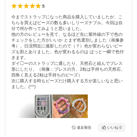
5
今までストラップになった商品を購入していましたが、こ
ちらを買えばビーズの数も多いしリーズナブル。今回は自
分で何か作ってみようと思いました。

他の方のレビューを見て、なるほど先に紫外線の下で色の
チェックをした方がいいか とまず色選別しました（画像参
考）。日没間近に撮影したので（？）色が変わらないビー
ズも割とありました。色が変わるものは ぱっと一瞬で色付
きます。

ダイ◯ーのストラップに通したり、天然石と組んでブレス
形にしたり。（画像：ブレスの方、2粒は手持ちの天然石、
四角く見える2粒は手持ちのビーズ）

次に購入する時もビーズだけ購入する方が楽しいなと思い
ました。(^^)
違反報告
いいね
0