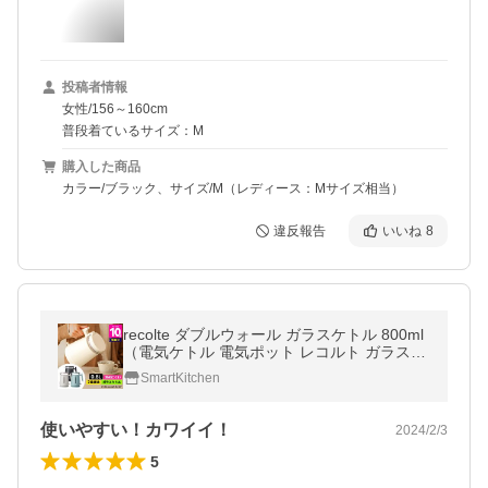
投稿者情報
女性/156～160cm
普段着ているサイズ：M
購入した商品
カラー/ブラック、サイズ/M（レディース：Mサイズ相当）
違反報告
いいね
8
recolte ダブルウォール ガラスケトル 800ml
（電気ケトル 電気ポット レコルト ガラス製
0.8L 空焚き防止 おしゃれ 北欧風 保温 レコ
SmartKitchen
ルテ）
使いやすい！カワイイ！
2024/2/3
5