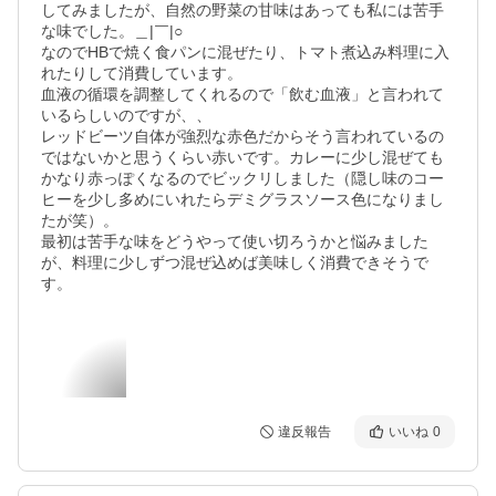
してみましたが、自然の野菜の甘味はあっても私には苦手
な味でした。＿|￣|○

なのでHBで焼く食パンに混ぜたり、トマト煮込み料理に入
れたりして消費しています。

血液の循環を調整してくれるので「飲む血液」と言われて
いるらしいのですが、、

レッドビーツ自体が強烈な赤色だからそう言われているの
ではないかと思うくらい赤いです。カレーに少し混ぜても
かなり赤っぽくなるのでビックリしました（隠し味のコー
ヒーを少し多めにいれたらデミグラスソース色になりまし
たが笑）。

最初は苦手な味をどうやって使い切ろうかと悩みました
が、料理に少しずつ混ぜ込めば美味しく消費できそうで
す。
違反報告
いいね
0