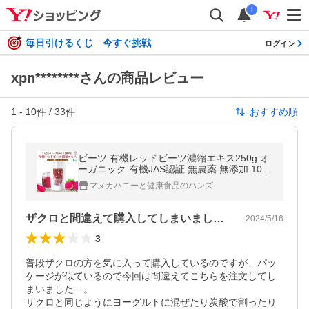
i
毎日引けるくじ 今すぐ挑戦
ログイン
xpn********さんの商品レビュー
1
-
10
件 /
33
件
おすすめ順
ビーツ 有機レッドビーツ濃縮エキス250g オ
ーガニック 有機JAS認証 無農薬 無添加 10倍
濃縮 レッドビーツ ビーツジュース 100%
マヌカハニーと健康食品のハンズ
ザクロと間違えて購入してしまいました…
2024/5/16
3
普段ザクロの方を気に入って購入しているのですが、パッ
ケージが似ているので今回は間違えてこちらを注文してし
まいました…。

ザクロと同じようにヨーグルトに混ぜたり炭酸で割ったり