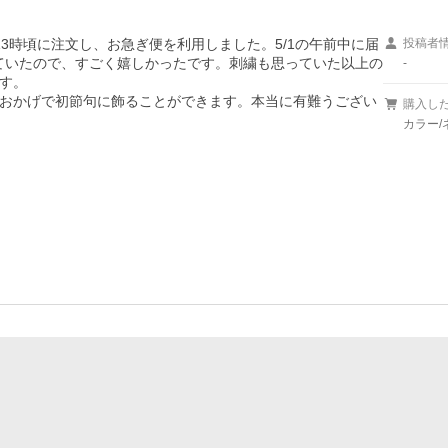
13時頃に注文し、お急ぎ便を利用しました。5/1の午前中に届
投稿者
っていたので、すごく嬉しかったです。刺繍も思っていた以上の
-
す。

おかげで初節句に飾ることができます。本当に有難うござい
購入し
カラー/