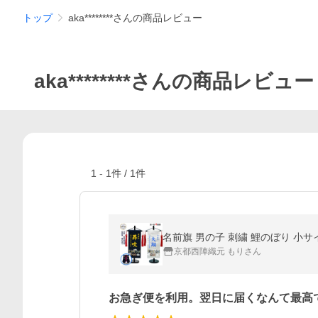
トップ
aka********さんの商品レビュー
aka********さんの商品レビュー
1
-
1
件 /
1
件
名前旗 男の子 刺繍 鯉のぼり 小サ
京都西陣織元 もりさん
お急ぎ便を利用。翌日に届くなんて最高