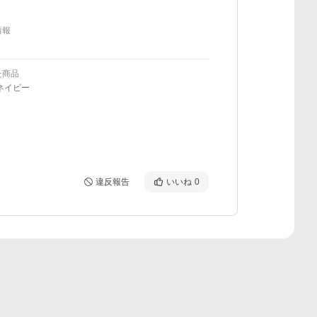
情報
た商品
ネイビー
違反報告
いいね
0