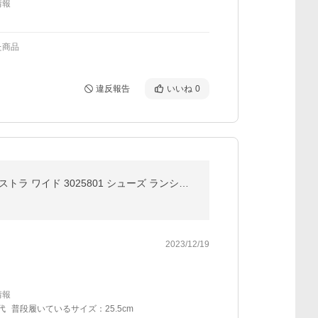
情報
た商品
違反報告
いいね
0
【30％OFF】公式 アンダーアーマー UNDER ARMOUR UA メンズ ランニング チャージド パスート3 エクストラ ワイド 3025801 シューズ ランシュー 陸上 マラソン
2023/12/19
情報
代
普段履いているサイズ：25.5cm