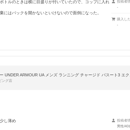
ボトルのときは横に目盛りが付いていたので、コップに入れ
投稿者
-
購入し
-
ッピング店
少し薄め
投稿者
男性/40