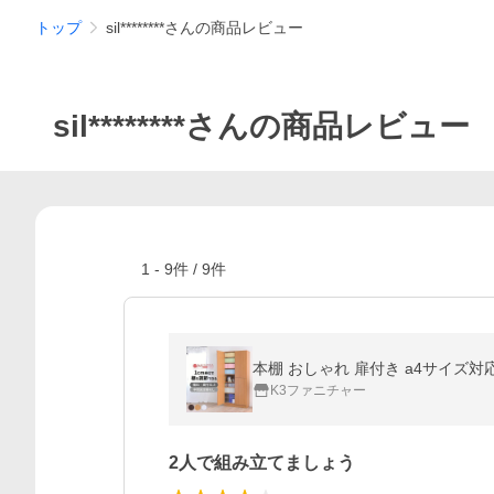
トップ
sil********さんの商品レビュー
sil********さんの商品レビュー
1
-
9
件 /
9
件
本棚 おしゃれ 扉付き a4サイズ対応
K3ファニチャー
2人で組み立てましょう