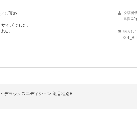
少し薄め
投稿者
男性/40
サイズでした。

せん。

購入し
001_BL
ジョンズ 4 デラックスエディション 返品種別B