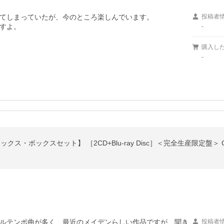
てしまっていたが、今のところ楽しんでいます。

投稿者
すよ。
-
購入し
-
デラックス・ボックスセット】 ［2CD+Blu-ray Disc］＜完全生産限定盤＞ 
ルテンポ曲が多く、最近のメイデンらしい作品ですが、聞き
投稿者