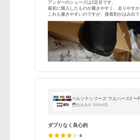
アンダーのシューズは2足目です。

最初に購入したものが履きやすく、走りやすか
これも履きやすいのですが、接着剤がはみ出て
ペルソナシリーズ ウエハース2 〜P
あみあみ Yahoo!店
ダブりなく良心的
4