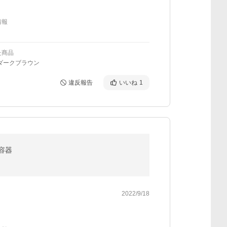
情報
た商品
ダークブラウン
違反報告
いいね
1
付容器
2022/9/18