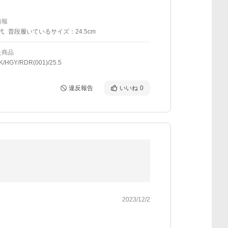
情報
代
普段履いているサイズ：24.5cm
た商品
K/HGY/RDR(001)/25.5
違反報告
いいね
0
2023/12/2