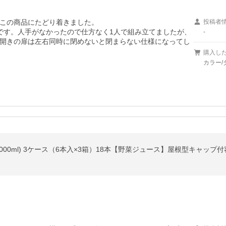
この商品にたどり着きました。

投稿者
です。人手がなかったので仕方なく1人で組み立てましたが、
-
開きの扉は左右同時に閉めないと閉まらない仕様になってし
購入し
カラー/
1000ml) 3ケース（6本入×3箱）18本【野菜ジュース】屋根型キャップ