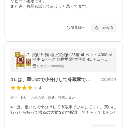
リピート確定です。

また違う商品も試してみようと思ってます。

違反報告
いいね
0
焼酎 甲類 極上宝焼酎 25度 4Lペット 4000ml
×4本 1ケース 焼酎甲類 大容量 4L チューハ
イ サワー KOB あすつく
リカマンYahoo!店
4Ｌは、重いので小分けして冷蔵庫でひや…
2019/10/3
4
香り
：
良い
、
お酒の味
：
普通
、
後味
：
良い
4Ｌは、重いので小分けして冷蔵庫でひやしてます。買いに
行ったら持って帰るの大変なので配達してもらえて楽チン‼️