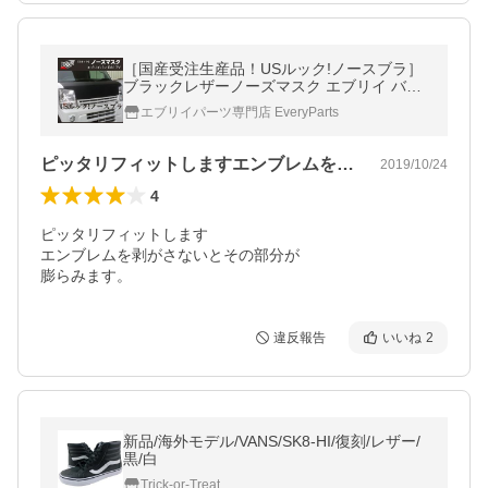
［国産受注生産品！USルック!ノースブラ］
ブラックレザーノーズマスク エブリイ バン
DA17 V (H27/2-) 新商品 17Vをスタイリッ
エブリイパーツ専門店 EveryParts
シュに！
ピッタリフィットしますエンブレムを剥が…
2019/10/24
4
ピッタリフィットします

エンブレムを剥がさないとその部分が

膨らみます。
違反報告
いいね
2
新品/海外モデル/VANS/SK8-HI/復刻/レザー/
黒/白
Trick-or-Treat