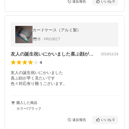
違反報告
いいね
0
カードケース（アルミ製）
堺・PROJECT
友人の誕生祝いにかいました喜ぶ顔が早く…
2019/11/19
4
友人の誕生祝いにかいました

喜ぶ顔が早く見たいです

色々対応有り難うございます。
購入した商品
カラー/ブラック
違反報告
いいね
0