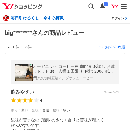
i
毎日引けるくじ 今すぐ挑戦
ログイン
big********さんの商品レビュー
1
-
10
件 /
18
件
おすすめ順
オーガニック コーヒー豆 珈琲豆 お試し お試
しセット お一人様１回限り 4種で200g ポイ
ント消化 アンダッシュコーヒー おためし コ
京の珈琲豆処アンダッシュコーヒー
ーヒー 豆 爆買
飲みやすい
2024/2/29
4
香り
：
良い
、
苦味
：
普通
、
酸味
：
弱い
酸味が苦手なので酸味の少なく香りと苦味が程よく

飲みやすいです。
