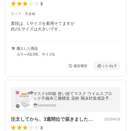
3
サイズ
：
大きめ
普段は、Lサイズを着用そてますが

此のLサイズは大きいです。
購入した商品
カラー/OLIVE、サイズ/L
違反報告
いいね
0
マスク100枚 使い捨てマスク ウイルスブロ
ック不織布三層構造 花粉 飛沫対策感染予防
フェイスマスク 飛沫風邪予防 男女兼用 mas
sanwashop
k 白 マスク 送料無料
注文してから、3週間位で届きました。ま…
2020/4/19
3