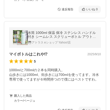
違反報告
いいね
0
水筒 1000ml 保温 保冷 ステンレス ハンドル
付き シームレス スクリューボトル アウトド
ア キャンプ 軽量 真空断熱 マグボトル ウェ
アトラス eショップ Yahoo!店
ンズプロダクツ AWSL-1000
マイボトルはこれや⁉️
2025/9/10
5
1000mlと700mlの２本を同時購入。

山歩きには1000ml、街歩きには700mlを使ってます。冷水
専用で使ってますが６時間持つので僕にはベストですわ。
購入した商品
カラー/ベージュ