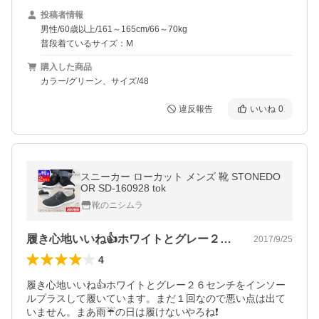
投稿者情報
男性/60歳以上/161～165cm/66～70kg
普段着ているサイズ：M
購入した商品
カラー/グリーン、サイズ/48
違反報告
いいね
0
スニーカー ローカット メンズ 靴 STONEDO
OR SD-160928 tok
靴のニシムラ
履き心地いいね👍ホワイトとグレー２６セ…
2017/9/25
4
履き心地いいね👍ホワイトとグレー２６センチをインソー
ルプラスして履いています。まだ１回なので悪い点は出て
いません。まあ雨☔の日は履けないやろね❗