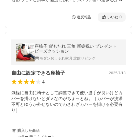
違反報告
いいね
0
座椅子 背もたれ 三角 新築祝い プレゼント
ビーズクッション
モダンおしゃれ家具 北欧リビング
自由に設定できる座椅子
2025/7/13
4
気軽に自由に椅子として調整できて使い勝手が良いけどカ
バーを掛けないとダメなのがちょっとね。［カバーが洗濯
不可とゆうか外せないのでわざわざカバーを掛ける必要有
り］
購入した商品
カラー/デニム／カーキ