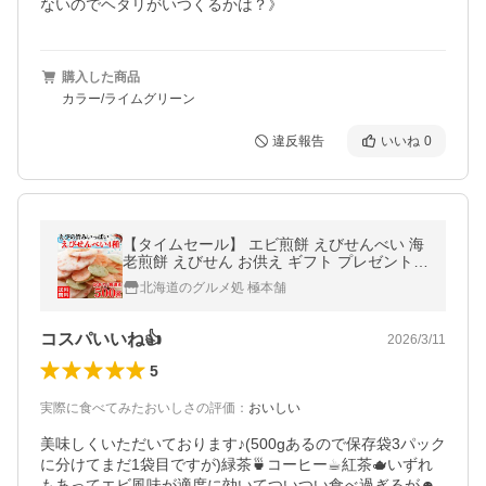
ないのでヘタリがいつくるかは？》
購入した商品
カラー/ライムグリーン
違反報告
いいね
0
【タイムセール】 エビ煎餅 えびせんべい 海
老煎餅 えびせん お供え ギフト プレゼント
おつまみ お菓子 和菓子 無選別 ご自宅用 お
北海道のグルメ処 極本舗
徳用 大量 4種 500g
コスパいいね👍
2026/3/11
5
実際に食べてみたおいしさの評価
：
おいしい
美味しくいただいております♪(500gあるので保存袋3パック
に分けてまだ1袋目ですが)緑茶🍵コーヒー☕︎紅茶🫖いずれ
もあってエビ風味が適度に効いてついつい食べ過ぎるが☻