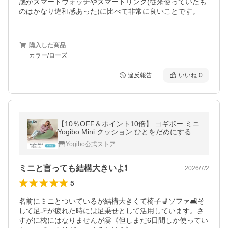
感がスマートウォッチやスマートリング(従来使っていたも
のはかなり違和感あった)に比べて非常に良いことです。
購入した商品
カラー/ローズ
違反報告
いいね
0
【10％OFF＆ポイント10倍】 ヨギボー ミニ
Yogibo Mini クッション ひとをだめにするク
ッション 座椅子 ソファークッション 人をダ
Yogibo公式ストア
メにするソファ ビーズソファ
ミニと言っても結構大きいよ❗️
2026/7/2
5
名前にミニとついているが結構大きくて椅子💺ソファ🛋️そ
して足🦵が疲れた時には足乗せとして活用しています。さ
すがに枕にはなりませんが🤗《但しまだ6日間しか使ってい