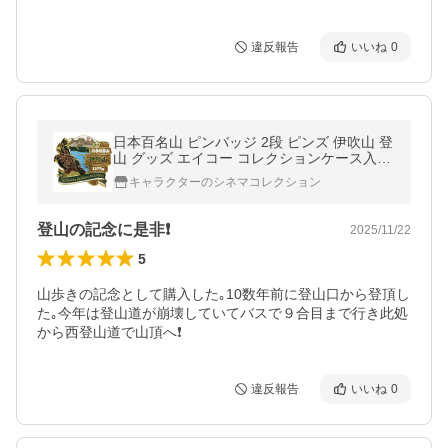
違反報告
いいね
0
日本百名山 ピンバッジ 2段 ピンズ 伊吹山 登
山 グッズ エイコー コレクションケース入り
トレッキング プレゼント 男の子 女の子 バレ
キャラクターのシネマコレクション
ンタ 爆買
登山の記念に是非❗️
2025/11/22
5
山歩きの記念として購入した｡10数年前に登山口から登頂し
た｡今年は登山道が崩壊していてバスで９合目まで行き此処
から西登山道で山頂へ❗️
違反報告
いいね
0