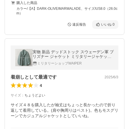
購入した商品
カラー/【A】DARK-OLIVE/MARMALADE、サイズ/US8.0（26.0c
m）
違反報告
いいね
0
実物 新品 デッドストック スウェーデン軍 プ
リズナー ジャケット ミリタリージャケット
アウター ジャンバー 軍モノ 軍服 払い下げ
ミリタリーショップWAIPER
【クーポン対象外】【I】
着崩しとして最適です
2025/6/3
4
サイズ
：
ちょうどよい
サイズ４８を購入したが袖丈はちょっと長かったので折り
返して着用している。(肩や胸周りはベスト)。色もモスグリ
ーンでカジュアルジャケットとしていいね。