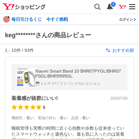
i
毎日引けるくじ 今すぐ挑戦
ログイン
keg********さんの商品レビュー
1
-
10
件 /
93
件
おすすめ順
Xiaomi Smart Band 10 BHR07PYGL/BHR07
PSGL/BHR9999GL
トレテク!ソフトバンクセレクション
装着感が抜群にいい!
2026/7/28
5
機能性
：
良い
、
電池の持ち
：
良い
、
品質
：
良い
睡眠管理も実際の時間に近く心拍数や歩数も従来使ってい
たスマートウォッチと遜色ない。最も気に入ったのは装着