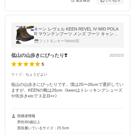
違反報告
いいね
0
キーン レヴェル KEEN REVEL IV MID POLA
R マウンテンブーツ メンズ ブーツ キャンプ
アウトドアシューズ ウォータープルーフ ト
フットモンキーYahoo!店
レッキングシューズ 防水
低山の山歩きにぴったり❣️
2025/2/3
5
サイズ
：
ちょうどよい
低山の山歩きにぴったりです。僕は25〜26cmで選択してい
ますが、KEENの靴は26cm《keenはトレッキングシューズ
や街歩きetcで３足目👀》
投稿者情報
男性/60歳以上
普段履いているサイズ：25.5cm