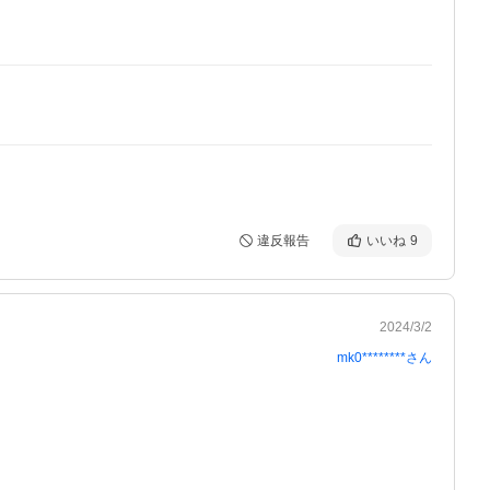
違反報告
いいね
9
2024/3/2
mk0********
さん