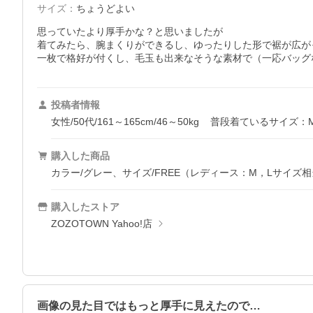
サイズ
：
ちょうどよい
思っていたより厚手かな？と思いましたが

着てみたら、腕まくりができるし、ゆったりした形で裾が広が
一枚で格好が付くし、毛玉も出来なそうな素材で（一応バッグ
投稿者情報
女性/50代/161～165cm/46～50kg
普段着ているサイズ：
購入した商品
カラー/グレー、サイズ/FREE（レディース：M，Lサイズ
購入したストア
ZOZOTOWN Yahoo!店
画像の見た目ではもっと厚手に見えたので…