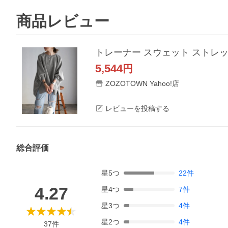
商品レビュー
トレーナー スウェット ストレ
5,544
円
ZOZOTOWN Yahoo!店
レビューを投稿する
総合評価
星
5
つ
22
件
4.27
星
4
つ
7
件
星
3
つ
4
件
星
2
つ
4
件
37
件