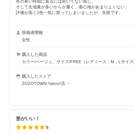
冬の寒い時期に着るには向いてない感じ。

そして生地量が多いからか重く、着心地があまりよくない。

評価が高く2色一気に買ってしまいましたが、失敗です。
投稿者情報
女性
購入した商品
カラー/ベージュ、サイズ/FREE（レディース：M，Lサイ
購入したストア
ZOZOTOWN Yahoo!店
形がいい！
5