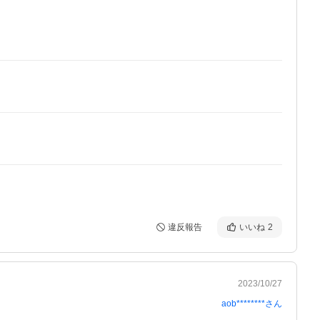
違反報告
いいね
2
2023/10/27
aob********
さん