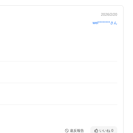
2026/2/20
wel********
さん
違反報告
いいね
0