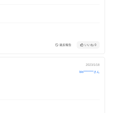
違反報告
いいね
0
2023/1/18
bis********
さん