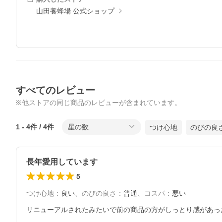
山田養蜂場 公式ショップ
すべてのレビュー
※他ストアの同じ商品のレビューが含まれています。
1
-
4
件 /
4
件
星の数
つけ心地
のびの良
長年愛用しています
5
つけ心地
：
良い
、
のびの良さ
：
普通
、
コスパ
：
悪い
リニューアルされたみたいで前の商品の方がしっとり感があっ