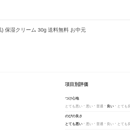
) 保湿クリーム 30g 送料無料 お中元
項目別評価
つけ心地
とても悪い
悪い
普通
良い
とても
のびの良さ
とても悪い
悪い
普通
良い
とても