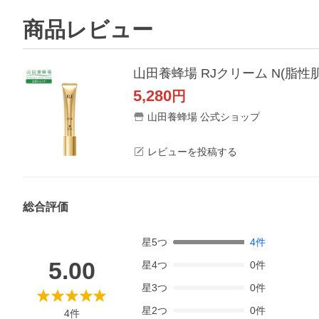
商品レビュー
山田養蜂場 RJクリーム N(脂性肌
5,280
円
山田養蜂場 公式ショップ
レビューを投稿する
総合評価
星
5
つ
4
件
5.00
星
4
つ
0
件
星
3
つ
0
件
星
2
つ
0
件
4
件