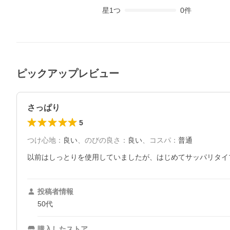
星
1
つ
0
件
ピックアップレビュー
さっぱり
5
つけ心地
：
良い
、
のびの良さ
：
良い
、
コスパ
：
普通
以前はしっとりを使用していましたが、はじめてサッパリタイ
投稿者情報
50代
購入したストア