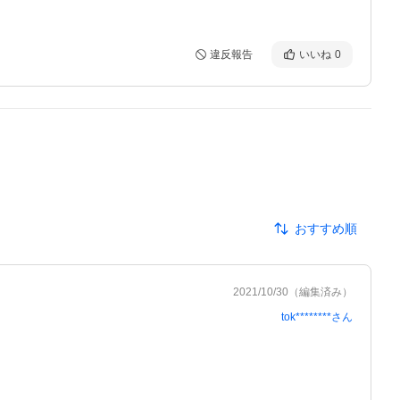
違反報告
いいね
0
おすすめ順
2021/10/30
（編集済み）
tok********
さん