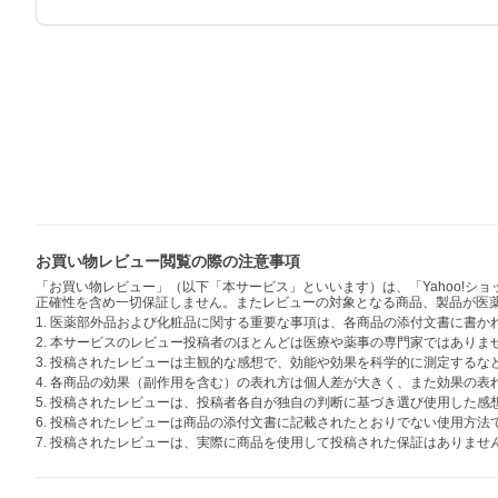
お買い物レビュー閲覧の際の注意事項
「お買い物レビュー」（以下「本サービス」といいます）は、「Yahoo!
正確性を含め一切保証しません。またレビューの対象となる商品、製品が医
1. 医薬部外品および化粧品に関する重要な事項は、各商品の添付文書に書
2. 本サービスのレビュー投稿者のほとんどは医療や薬事の専門家ではありま
3. 投稿されたレビューは主観的な感想で、効能や効果を科学的に測定する
4. 各商品の効果（副作用を含む）の表れ方は個人差が大きく、また効果の
5. 投稿されたレビューは、投稿者各自が独自の判断に基づき選び使用した
6. 投稿されたレビューは商品の添付文書に記載されたとおりでない使用方
7. 投稿されたレビューは、実際に商品を使用して投稿された保証はありませ