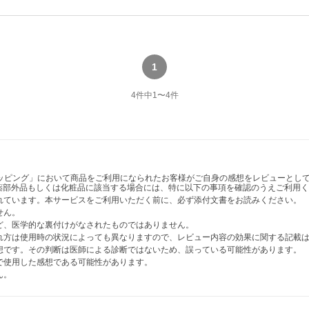
1
4
件中
1
〜
4
件
ショッピング」において商品をご利用になられたお客様がご自身の感想をレビューと
薬部外品もしくは化粧品に該当する場合には、特に以下の事項を確認のうえご利用く
かれています。本サービスをご利用いただく前に、必ず添付文書をお読みください。
せん。
など、医学的な裏付けがなされたものではありません。
表れ方は使用時の状況によっても異なりますので、レビュー内容の効果に関する記載
感想です。その判断は医師による診断ではないため、誤っている可能性があります。
法で使用した感想である可能性があります。
ん。