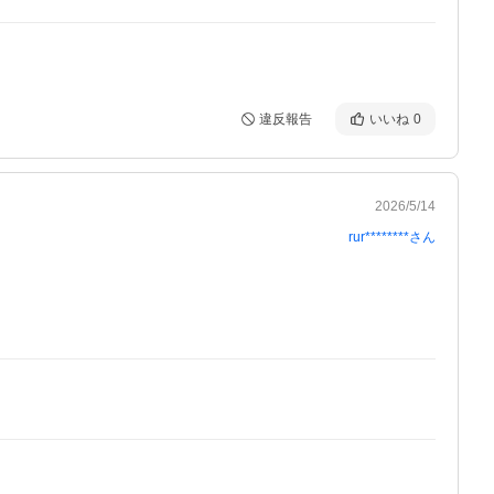
違反報告
いいね
0
2026/5/14
rur********
さん