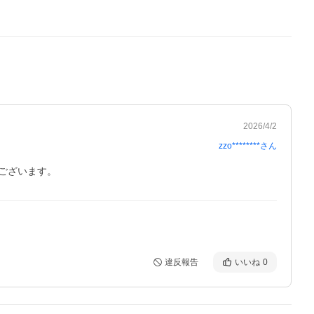
2026/4/2
zzo********
さん
違反報告
いいね
0