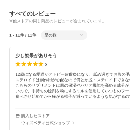
すべてのレビュー
※他ストアの同じ商品のレビューが含まれています。
1
-
11
件 /
11
件
星の数
少し効果がありそう
5
12歳になる愛猫がアトピー皮膚炎になり、舐め過ぎてお腹の
ステロイドは副作用が心配なので何とか脱・ステロイドできな
こちらのサプリメントは肌の保湿やバリア機能を高める成分が
いので、手持ちの錠剤を粉にするミルを使用していつものフー
食べさせ始めてから痒がる様子が減っているような気がするの
購入したストア
ウィズペティ公式ショップ