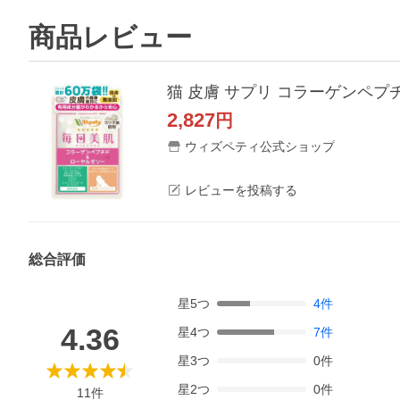
商品レビュー
2,827
円
ウィズペティ公式ショップ
レビューを投稿する
総合評価
星
5
つ
4
件
4.36
星
4
つ
7
件
星
3
つ
0
件
星
2
つ
0
件
11
件