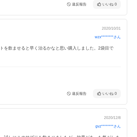
違反報告
いいね
0
2020/10/31
wzx********
さん
トを飲ませると早く治るかなと思い購入しました。2袋目で
違反報告
いいね
0
2020/12/8
gvz********
さん