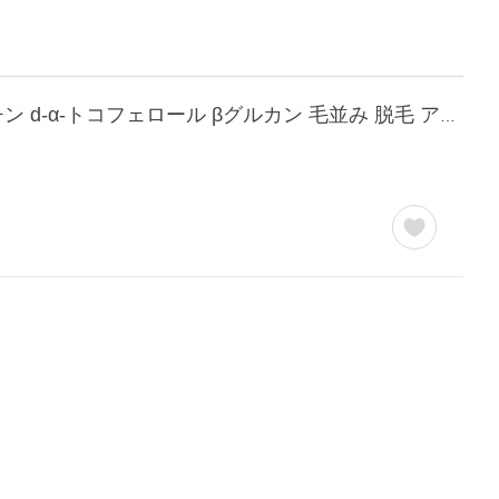
猫 皮膚 サプリ コラーゲンペプチド ローヤルゼリー RNA DNA 月見草油 セラミド ビオチン d-α-トコフェロール βグルカン 毛並み 脱毛 アレルギー（毎日美肌）