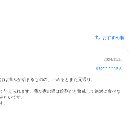
おすすめ順
2024/11/15
gao********
さん
けは痒みが治まるものの、止めるとまた元通り。



て与えられます。我が家の猫は錠剤だと警戒して絶対に食べな
たいです。

す。