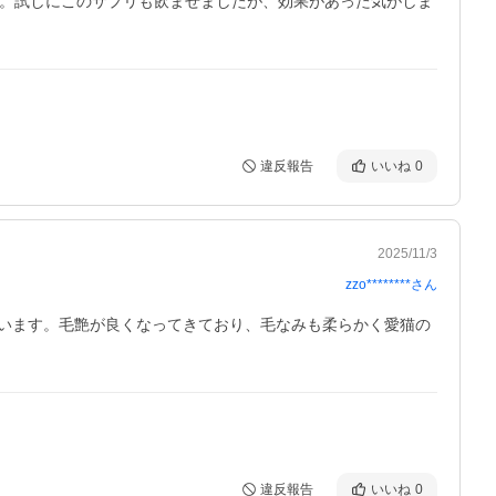
す。試しにこのサプリも飲ませましたが、効果があった気がしま
違反報告
いいね
0
2025/11/3
zzo********
さん
います。毛艶が良くなってきており、毛なみも柔らかく愛猫の
違反報告
いいね
0