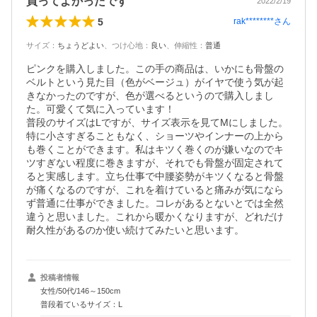
買ってよかったです
2022/2/19
5
rak********
さん
サイズ
：
ちょうどよい
、
つけ心地
：
良い
、
伸縮性
：
普通
ピンクを購入しました。この手の商品は、いかにも骨盤の
ベルトという見た目（色がベージュ）がイヤで使う気が起
きなかったのですが、色が選べるというので購入しまし
た。可愛くて気に入っています！

普段のサイズはLですが、サイズ表示を見てMにしました。
特に小さすぎることもなく、ショーツやインナーの上から
も巻くことができます。私はキツく巻くのが嫌いなのでキ
ツすぎない程度に巻きますが、それでも骨盤が固定されて
ると実感します。立ち仕事で中腰姿勢がキツくなると骨盤
が痛くなるのですが、これを着けていると痛みが気になら
ず普通に仕事ができました。コレがあるとないとでは全然
違うと思いました。これから暖かくなりますが、どれだけ
耐久性があるのか使い続けてみたいと思います。
投稿者情報
女性/50代/146～150cm
普段着ているサイズ：L