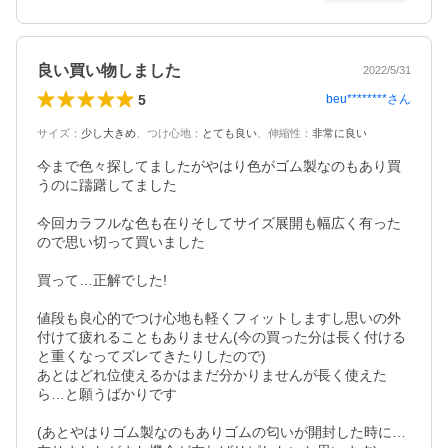
良い買い物しました
2022/5/31
5
beu********
さん
サイズ
：
少し大きめ
、
つけ心地
：
とても良い
、
伸縮性
：
非常に良い
今まで色々探してましたがやはり色がゴム製なのもあり買
うのに躊躇してました

今回カラフルな色も在りそしてサイズ展開も幅広く有った
ので思い切って買いました

買って…正解でした!

値段も良心的でつけ心地も軽くフィットしますし思いの外
付けて疲れることもありません(今の買った分は長く付ける
と重くなってズレてきたりしたので)

あとはどれ位使えるかはまだ分かりませんが長く使えた
ら…と願うばかりです

(あとやはりゴム製なのもありゴムの匂いが開封した時に…