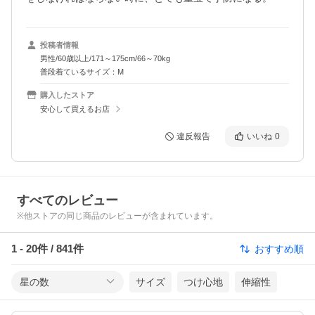
投稿者情報
男性/60歳以上/171～175cm/66～70kg
普段着ているサイズ：M
購入したストア
安心して買えるお店
違反報告
いいね
0
すべてのレビュー
※他ストアの同じ商品のレビューが含まれています。
1
-
20
件 /
841
件
おすすめ順
星の数
サイズ
つけ心地
伸縮性