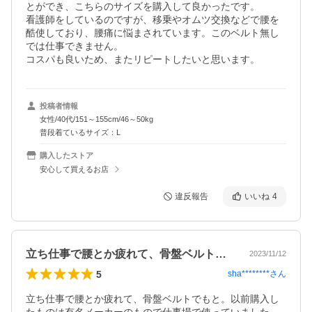
とができ、こちらのサイズを購入して良かったです。

看護師をしているのですが、移乗やオムツ交換などで腰を
酷使しており、腰痛に悩まされています。このベルト無し
では仕事できません。

コスパも良いため、またリピートしたいと思います。
投稿者情報
女性/40代/151～155cm/46～50kg
普段着ているサイズ：L
購入したストア
安心して買えるお店
違反報告
いいね
4
立ち仕事で腰とか疲れて、骨盤ベルトでも…
2023/11/12
5
sha********
さん
立ち仕事で腰とか疲れて、骨盤ベルトでもと。以前購入し