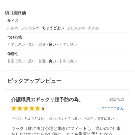
項目別評価
サイズ
小さめ
少し小さめ
ちょうどよい
少し大きめ
大きめ
つけ心地
とても悪い
悪い
普通
良い
とても良い
伸縮性
非常に悪い
悪い
普通
良い
非常に良い
ピックアップレビュー
介護職員のギックリ腰予防の為。
2026/7/13
5
jto********
さん
サイズ
：
ちょうどよい
、
つけ心地
：
とても良い
、
伸縮性
：
非常に良い
ギックリ腰に着け心地と動きにフィットし、痛いのに仕事
をしなければならない時に、とても重宝で予防になる。