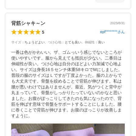
背筋シャキ～ン
2023/8/31
5
epf********
さん
サイズ
：
ちょうどよい
、
つけ心地
：
とても良い
、
伸縮性
：
良い
一番は色がかわいい。ザ、ゴムっいう感じでないところが
使いやすいです。服から見えても抵抗が少ない。二番目は
伸縮性が良い。つけ心地は自分のほどよい力加減で心地よ
い。サイズは身長16５センチ体重58キロでMにしました。
普段の服のサイズはＬですが丁度よかった。服の上からで
も大丈夫です。骨盤を絞めることで背筋が伸びます。私は
腰が悪いわけではありませんが、最近、気がつくと背中が
丸まっていて、骨盤がしっかりたっていないのかなと思い
ました。お腹がぽっこりしてきたのも気になったので、背
筋を伸ばす意味で骨盤をサポートすることにしました。腰
に巻くことで背筋が伸びます。お腹のぽっこりが改善しま
すように。