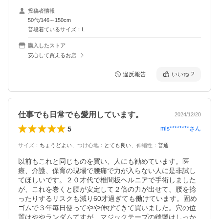
投稿者情報
50代/146～150cm
普段着ているサイズ：L
購入したストア
安心して買えるお店
違反報告
いいね
2
仕事でも日常でも愛用しています。
2024/12/20
5
mis********
さん
サイズ
：
ちょうどよい
、
つけ心地
：
とても良い
、
伸縮性
：
普通
以前もこれと同じものを買い、人にも勧めています。医
療、介護、保育の現場で腰痛で力が入らない人に是非試し
てほしいです。２０才代で椎間板ヘルニアで手術しました
が、これを巻くと腰が安定して２倍の力が出せて、腰を捻
ったりするリスクも減り60才過ぎても働けています。固め
ゴムで３年毎日使ってやや伸びてきて買いました。穴の位
置はややランダムてすが、マジックテープの縫製はしっか