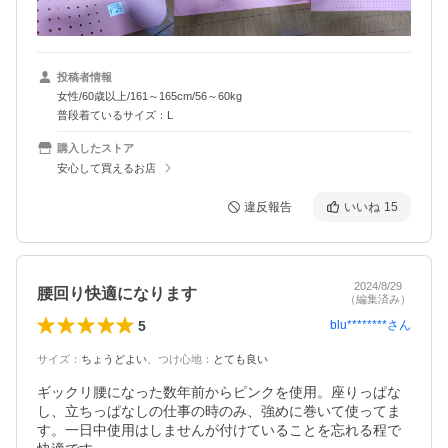
投稿者情報
女性/60歳以上/161～165cm/56～60kg
普段着ているサイズ：L
購入したストア
安心して買えるお店
違反報告
いいね
15
2024/8/29
腰回り快適になります
（編集済み）
5
blu********
さん
サイズ
：
ちょうどよい
、
つけ心地
：
とても良い
ギックリ腰になった数年前からピンクを使用。座りっぱな
し、立ちっぱなしの仕事の時のみ、強めに巻いて使ってま
す。一日中使用はしませんが付けていることを忘れる程で