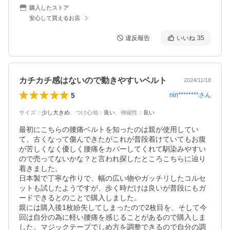
購入したストア
安心して買えるお店
違反報告
いいね
35
カチカチ感はないので動きやすいベルト
2024/11/18
5
nin********
さん
サイズ
：
少し大きめ
、
つけ心地
：
良い
、
伸縮性
：
良い
最初にこちらの腰痛ベルトを知ったのは親が使用してい
て、古くなって傷んできたがこれが普段着けていてもお腹
が苦しくなく優しく腰痛をカバーしてくれて馴染みやすい
ので売ってないかな？と言われ探したところこちらに辿り
着きました。

日本製で丁寧な作りで、幅の広い物やガッチリしたコルセ
ットも試したようですが、歩く時だけは良いが普段にもガ
ードできるとのことで購入しました。

親には購入後1枚紛失してしまったので2枚目を、そして今
回は自分の為に軽い腰痛を感じることがあるので購入しま
した。マジックテープでしめ方を調整できるので自分の調