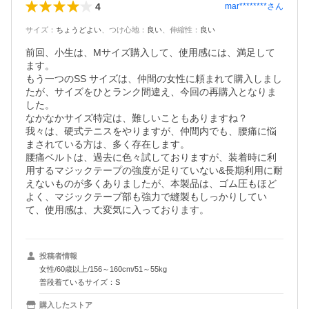
4
mar********
さん
サイズ
：
ちょうどよい
、
つけ心地
：
良い
、
伸縮性
：
良い
前回、小生は、Mサイズ購入して、使用感には、満足して
ます。

もう一つのSS サイズは、仲間の女性に頼まれて購入しまし
たが、サイズをひとランク間違え、今回の再購入となりま
した。

なかなかサイズ特定は、難しいこともありますね？

我々は、硬式テニスをやりますが、仲間内でも、腰痛に悩
まされている方は、多く存在します。

腰痛ベルトは、過去に色々試しておりますが、装着時に利
用するマジックテープの強度が足りていない&長期利用に耐
えないものが多くありましたが、本製品は、ゴム圧もほど
よく、マジックテープ部も強力で縫製もしっかりしてい
て、使用感は、大変気に入っております。
投稿者情報
女性/60歳以上/156～160cm/51～55kg
普段着ているサイズ：S
購入したストア