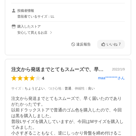
投稿者情報
普段着ているサイズ：LL
購入したストア
安心して買えるお店
違反報告
いいね
7
注文から発送までとてもスムーズで、早く…
2022/1/9
4
maa********
さん
サイズ
：
ちょうどよい
、
つけ心地
：
普通
、
伸縮性
：
良い
注文から発送までとてもスムーズで、早く届いたのであり
がたかったです。

以前ドラックストアで普通のゴム色を購入したので、今回
は黒を購入しました。

普段Lサイズを購入していますが、今回はMサイズを購入し
てみました。

小さすぎることもなく、逆にしっかり骨盤を締め付けるこ