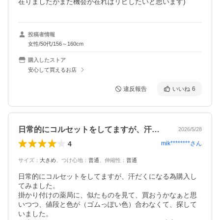
在りましたがまた機会が在ればリピしたいと思います)
投稿者情報
女性/50代/156～160cm
購入したストア
安心して買えるお店
違反報告
いいね
6
日常的にコルセットをしてますが、汗だく…
2026/5/28
4
mik********
さん
サイズ
：
大きめ
、
つけ心地
：
普通
、
伸縮性
：
普通
日常的にコルセットをしてますが、汗だくになる為購入し
てみました。

掛かり付けの薬局に、似たものを見て、買おうかなぁと思
いつつ、値段と色が（ゴムっぽい色）合わなくて、探して
いました。
