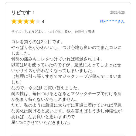
リピです！
2023/6/25
4
rak********
さん
サイズ
：
ちょうどよい
、
つけ心地
：
良い
、
伸縮性
：
普通
コレを買うのは2回目です。

やっぱり色がかわいいし、つけ心地も良いのでまたコレに
しました。

骨盤の痛みもコレをつけていれば軽減されます。

以前はMを使っていたのですが、急激に太ってしまったせ
いかサイズが合わなくなってしまいました。

（無理に引っ張りすぎてマジックテープが傷んでしまいま
した）

なので、今回はLに買い替えました。

耐久性は、毎日つけるとなるとマジックテープで付ける所
があまり持たないかもしれません。

ただ、私のように急激に太らずに普通に着けていれば早急
な劣化は防げると思います。欲を言えばもう少し伸縮性が
あれば、なお良いと思いますので

星4つにさせていただきました。