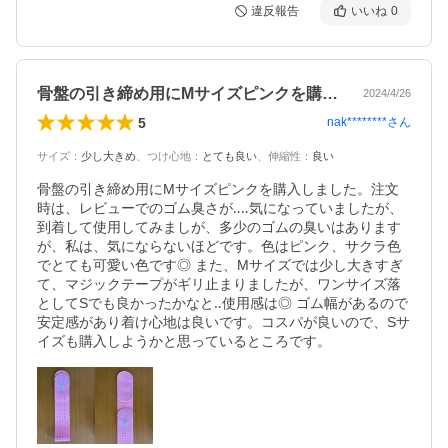
違反報告
いいね
0
骨盤の引き締め用にMサイズピンクを購入…
2024/4/26
5
nak********
さん
サイズ
：
少し大きめ
、
つけ心地
：
とても良い
、
伸縮性
：
良い
骨盤の引き締め用にMサイズピンクを購入しました。注文
時は、レビューでのゴム臭さが‥‥気になっていましたが、
到着して使用してみましが、多少のゴムの臭いはあります
が、私は、気にならないほどです。色はピンク、サクラ色
でとても可愛い色です◎ また、Mサイズでは少し大きすぎ
て、マジックテープがギリ止まりましたが、ワンサイズ落
としてSでも良かったかなと‥使用感は◎ ゴム幅があるので
安定感があり着け心地は良いです。コスパが良いので、Sサ
イズも購入しようかと思っているところです。