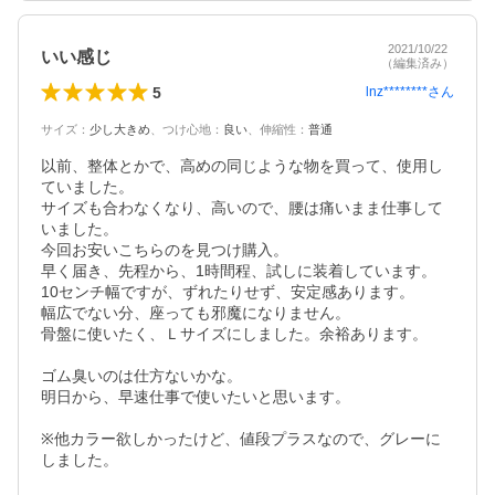
2021/10/22
いい感じ
（編集済み）
5
lnz********
さん
サイズ
：
少し大きめ
、
つけ心地
：
良い
、
伸縮性
：
普通
以前、整体とかで、高めの同じような物を買って、使用し
ていました。

サイズも合わなくなり、高いので、腰は痛いまま仕事して
いました。

今回お安いこちらのを見つけ購入。

早く届き、先程から、1時間程、試しに装着しています。

10センチ幅ですが、ずれたりせず、安定感あります。

幅広でない分、座っても邪魔になりません。

骨盤に使いたく、Ｌサイズにしました。余裕あります。

ゴム臭いのは仕方ないかな。

明日から、早速仕事で使いたいと思います。

※他カラー欲しかったけど、値段プラスなので、グレーに
しました。