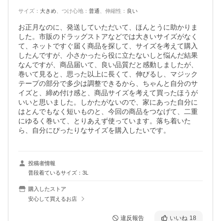
サイズ
：
大きめ
、
つけ心地
：
普通
、
伸縮性
：
良い
お正月なのに、発送していただいて、ほんとうに助かりま
した。市販のドラッグストアなどでは大きいサイズがなく
て、ネットですぐ届く商品を探して、サイズを考えて購入
したんですが、小さかったら役に立たないしと悩んだ結果
なんですが、商品届いて、良い品質だと感動しましたが、
巻いて見ると、思った以上に長くて、伸びるし、マジック
テープの部分で多少は調整できるから、ちゃんと自分のサ
イズと、締め付け感と、商品サイズを考えて買ったほうが
いいと思いました。しかたがないので、家にあった自分に
はとんでもなく短いものと、今回の商品をつなげて、二重
にゆるく巻いて、とりあえず使っています。落ち着いた
ら、自分にぴったりなサイズを購入したいです。
投稿者情報
普段着ているサイズ：3L
購入したストア
安心して買えるお店
違反報告
いいね
18