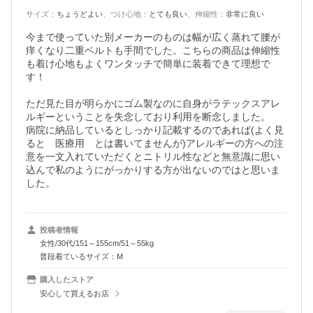
サイズ
：
ちょうどよい
、
つけ心地
：
とても良い
、
伸縮性
：
非常に良い
今まで使っていた別メーカーのものは幅が広く蒸れて腰が
痒くなり二重ベルトも手間でした。こちらの商品は伸縮性
も着け心地もよくワンタッチで簡単に装着できて理想で
す！

ただ見た目が明らかにゴム製なのに自身がラテックスアレ
ルギーということを失念しており利用を断念しました。

病院に納品しているとしっかり記載するのであれば(よく見
ると　医療用　とは書いてませんが)アレルギーの方への注
意を一文入れていただくとニトリル性などと無意識に思い
込んで私のようにがっかりする方が出ないのではと思いま
した。
投稿者情報
女性/30代/151～155cm/51～55kg
普段着ているサイズ：M
購入したストア
安心して買えるお店