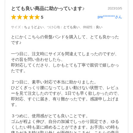
とても良い商品に助かっています♪
2023/10/5
5
pre********
さん
サイズ
：
ちょうどよい
、
つけ心地
：
とても良い
、
伸縮性
：
良い
とにかくこちらの骨盤バンドを購入して、とても良かった
です♪

一つ目に、注文時にサイズを間違えてしまったのですが、
その旨を問い合わせしたら、

即対応してくださり、しかもとても丁寧で親切で嬉しかっ
たです。

２つ目に、素早い対応で本当に助かりました。

ひどくぎっくり腰になってしまい動けない状態で、レビュ
ーを見て注文したのですが、1日でも早く欲しかったので、
即対応、すぐに届き、有り難かったです。感謝申し上げま
す。

３つめに、使用感がとても良いことです。

ゴムが程よく伸び、自分の加減でしっかり固定でき、ゆる
くしたい時も楽に締めることができます。お手洗いの時も
痛みがある時は取り外しが面倒なところが　こちらの商品