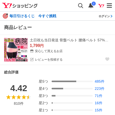
i
毎日引けるくじ 今すぐ挑戦
ログイン
商品レビュー
土日祝も当日発送 骨盤ベルト 腰痛ベルト 57%オフ コルセット 腰痛サポートベルト 丸型骨盤バンド サポーター 小 〜 大きいサイズ ゴム 医療用 ぎっくり腰
1,799
円
安心して買えるお店
レビューを投稿する
総合評価
星
5
つ
485
件
4.42
星
4
つ
223
件
星
3
つ
71
件
星
2
つ
16
件
810
件
星
1
つ
15
件