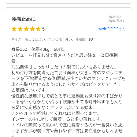
2024/8/21
腰痛止めに
（編集済み）
5
wwh********
さん
サイズ
：
ちょうどよい
、
つけ心地
：
良い
、
伸縮性
：
良い
身長152、体重43kg、50代。

レビューを拝見しMで良さそうだと思い注文→２日後到
着。

商品自体はしっかりしたゴム製でにおいもありません。

初め付け方を間違えたており面積が大きい方のマジックテ
ープを下側(固定する側)面積が小さい方のマジックテープを
上から貼り付けるようにしたらサイズはピッタリでした。

固定感はいいです。

慢性的な腰痛持ちで歳とる事に運動量も減り家の中ばかり
いるせいかなかなか治らず腰痛が出てる時外出するもんな
ら足に安定感がなくフラフラ歩いてる始末、、、

このベルトで軽減してくれればと願ってます。

インナーの中にinして装着すると多少蒸れます。

トイレの際買って悪いので直に装着するのが一番良いと思
いますが肌が弱い方や蒸れやすい方は要注意かもしれませ
ん。
