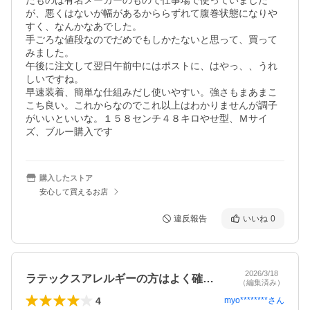
たものは有名メーカーのもので仕事場で使っていました
が、悪くはないが幅があるかららずれて腹巻状態になりや
すく、なんかなあでした。

手ごろな値段なのでだめでもしかたないと思って、買って
みました。

午後に注文して翌日午前中にはポストに、はやっ、、うれ
しいですね。

早速装着、簡単な仕組みだし使いやすい。強さもまあまこ
こち良い。これからなのでこれ以上はわかりませんが調子
がいいといいな。１５８センチ４８キロやせ型、Ｍサイ
ズ、ブルー購入です
購入したストア
安心して買えるお店
違反報告
いいね
0
2026/3/18
ラテックスアレルギーの方はよく確認を！！
（編集済み）
4
myo********
さん