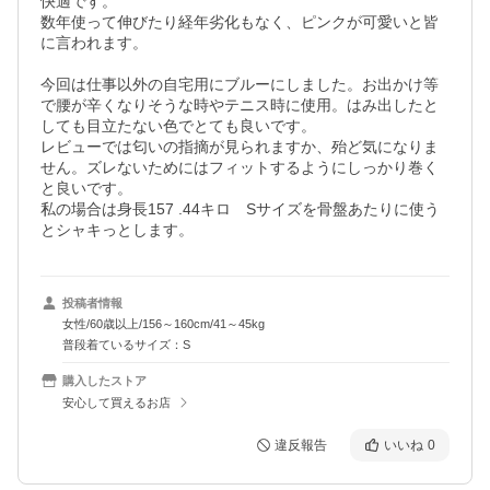
快適です。

数年使って伸びたり経年劣化もなく、ピンクが可愛いと皆
に言われます。

今回は仕事以外の自宅用にブルーにしました。お出かけ等
で腰が辛くなりそうな時やテニス時に使用。はみ出したと
しても目立たない色でとても良いです。

レビューでは匂いの指摘が見られますか、殆ど気になりま
せん。ズレないためにはフィットするようにしっかり巻く
と良いです。

私の場合は身長157 .44キロ　Sサイズを骨盤あたりに使う
とシャキっとします。
投稿者情報
女性/60歳以上/156～160cm/41～45kg
普段着ているサイズ：S
購入したストア
安心して買えるお店
違反報告
いいね
0