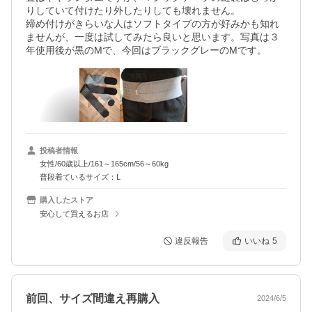
りしていて付けたり外したりしても壊れません。

締め付けがきらいな人はソフトタイプの方が好みかも知れ
ませんが、一度は試してみたら良いと思います。写真は３
年使用後が黒のMで、今回はブラックグレーのMです。
投稿者情報
女性/60歳以上/161～165cm/56～60kg
普段着ているサイズ：L
購入したストア
安心して買えるお店
違反報告
いいね
5
前回、サイズ間違え再購入
2024/6/5