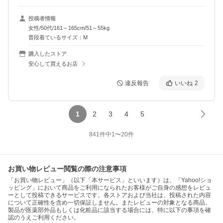
投稿者情報
女性/50代/161～165cm/51～55kg
普段着ているサイズ：M
購入したストア
安心して買えるお店
違反報告
いいね
2
1
2
3
4
5
841
件中
1
〜
20
件
お買い物レビュー閲覧の際の注意事項
「お買い物レビュー」（以下「本サービス」といいます）は、「Yahoo!ショ
ッピング」において商品をご利用になられたお客様がご自身の感想をレビュ
ーとして投稿できるサービスです。各ストアおよび当社は、投稿された内容
について正確性を含め一切保証しません。またレビューの対象となる商品、
製品が医薬部外品もしくは化粧品に該当する場合には、特に以下の事項を確
認のうえご利用ください。