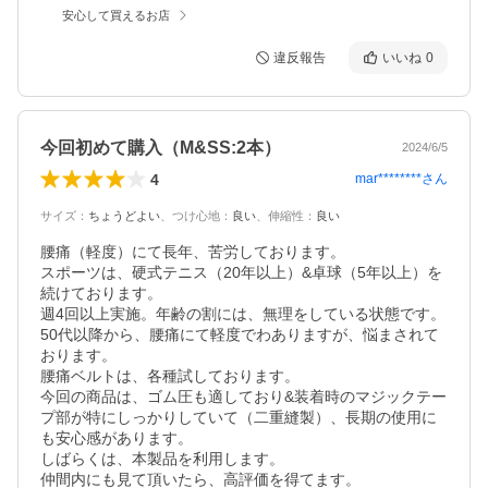
安心して買えるお店
違反報告
いいね
0
今回初めて購入（M&SS:2本）
2024/6/5
4
mar********
さん
サイズ
：
ちょうどよい
、
つけ心地
：
良い
、
伸縮性
：
良い
腰痛（軽度）にて長年、苦労しております。

スポーツは、硬式テニス（20年以上）&卓球（5年以上）を
続けております。

週4回以上実施。年齢の割には、無理をしている状態です。

50代以降から、腰痛にて軽度でわありますが、悩まされて
おります。

腰痛ベルトは、各種試しております。

今回の商品は、ゴム圧も適しており&装着時のマジックテー
プ部が特にしっかりしていて（二重縫製）、長期の使用に
も安心感があります。

しばらくは、本製品を利用します。

仲間内にも見て頂いたら、高評価を得てます。
