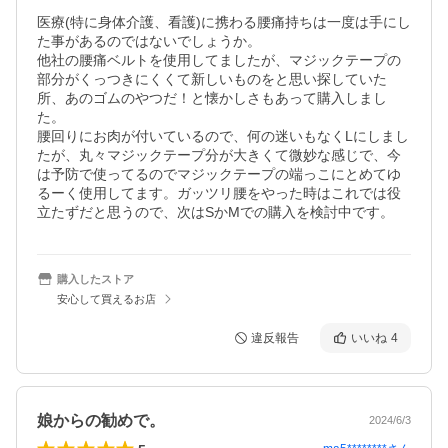
医療(特に身体介護、看護)に携わる腰痛持ちは一度は手にし
た事があるのではないでしょうか。

他社の腰痛ベルトを使用してましたが、マジックテープの
部分がくっつきにくくて新しいものをと思い探していた
所、あのゴムのやつだ！と懐かしさもあって購入しまし
た。

腰回りにお肉が付いているので、何の迷いもなくLにしまし
たが、丸々マジックテープ分が大きくて微妙な感じで、今
は予防で使ってるのでマジックテープの端っこにとめてゆ
るーく使用してます。ガッツリ腰をやった時はこれでは役
立たずだと思うので、次はSかMでの購入を検討中です。
購入したストア
安心して買えるお店
違反報告
いいね
4
娘からの勧めで。
2024/6/3