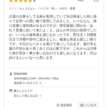
5
ma5********
さん
サイズ
：
ちょうどよい
、
つけ心地
：
良い
、
伸縮性
：
普通
介護の仕事をしてる娘が着用していて先日帰省した時に借
りて近所への買い物で使用してみました。いつもなら、帰
り道腰に違和感が出るのですが、帰宅後娘に聞かれ「あ
れ？普通に歩いて来たよ」と。ほんの半日位の使用でした
が、いつもの違和感も感じなかったです。即注文！日曜夜
注文で月曜午前中に届きました。敏速な発送も嬉しい限り
です。今日からベルトを着けて過ごしてみます。旅行等も
腰の不安があり長く歩くのは心配ですが、これからは日帰
り旅行等歩く事が多いお出かけも楽しみになります。沢山
歩けるといいなーと思います。
投稿者情報
女性/60歳以上/146～150cm/51～55kg
普段着ているサイズ：L
購入したストア
安心して買えるお店
違反報告
いいね
0