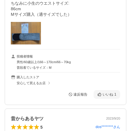
ちなみに小生のウエストサイズ:

86cm

Mサイズ購入（適サイズでした）
投稿者情報
男性/60歳以上/166～170cm/66～70kg
普段着ているサイズ：M
購入したストア
安心して買えるお店
違反報告
いいね
1
昔からあるヤツ
2023/9/20
5
dos********
さん