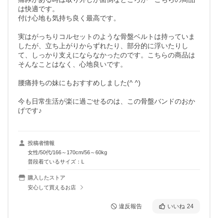
は快適です。

付け心地も気持ち良く最高です。

実はがっちりコルセットのような骨盤ベルトは持っていま
したが、立ち上がりからずれたり、部分的に浮いたりし
て、しっかり支えにならなかったのです。こちらの商品は
そんなことはなく、心地良いです。

腰痛持ちの妹にもおすすめしました(^ ^)

今も日常生活が楽に過ごせるのは、この骨盤バンドのおか
投稿者情報
女性/50代/166～170cm/56～60kg
普段着ているサイズ：L
購入したストア
安心して買えるお店
違反報告
いいね
24