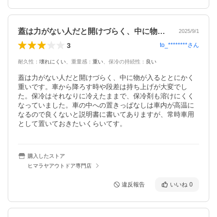
蓋は力がない人だと開けづらく、中に物が…
2025/9/1
3
to_********
さん
耐久性
：
壊れにくい
、
重量感
：
重い
、
保冷の持続性
：
良い
蓋は力がない人だと開けづらく、中に物が入るととにかく
重いです。車から降ろす時や段差は持ち上げが大変でし
た。保冷はそれなりに冷えたままで、保冷剤も溶けにくく
なっていました。車の中への置きっぱなしは車内が高温に
なるので良くないと説明書に書いてありますが、常時車用
として置いておきたいくらいてす。
購入したストア
ヒマラヤアウトドア専門店
違反報告
いいね
0