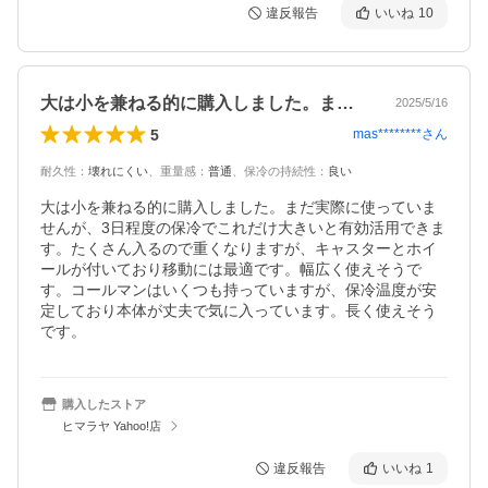
違反報告
いいね
10
大は小を兼ねる的に購入しました。まだ実…
2025/5/16
5
mas********
さん
耐久性
：
壊れにくい
、
重量感
：
普通
、
保冷の持続性
：
良い
大は小を兼ねる的に購入しました。まだ実際に使っていま
せんが、3日程度の保冷でこれだけ大きいと有効活用できま
す。たくさん入るので重くなりますが、キャスターとホイ
ールが付いており移動には最適です。幅広く使えそうで
す。コールマンはいくつも持っていますが、保冷温度が安
定しており本体が丈夫で気に入っています。長く使えそう
です。
購入したストア
ヒマラヤ Yahoo!店
違反報告
いいね
1