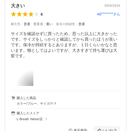
大きい
2024/10/14
4
wji********
さん
耐久性
：
普通
、
重量感
：
重い
、
保冷の持続性
：
普通
サイズを確認せずに買ったため、思った以上に大きかった
です。サイズをしっかりと確認してから買ったほうが良い
です。保冷が持続するとありますが、１日くらいかなと思
います。物としてはよいですが、大きすぎて持ち運びは大
変です。
購入した商品
カラー/ブルー、サイズ/ＦＦ
購入したストア
L-Breath Yahoo!店
違反報告
いいね
0