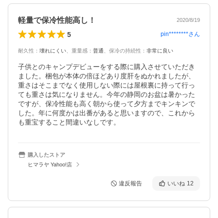
軽量で保冷性能高し！
2020/8/19
5
pin********
さん
耐久性
：
壊れにくい
、
重量感
：
普通
、
保冷の持続性
：
非常に良い
子供とのキャンプデビューをする際に購入させていただき
ました。梱包が本体の倍ほどあり度肝をぬかれましたが、
重さはそこまでなく使用しない際には屋根裏に持って行っ
ても重さは気になりません。今年の静岡のお盆は暑かった
ですが、保冷性能も高く朝から使って夕方までキンキンで
した。年に何度かは出番があると思いますので、これから
も重宝すること間違いなしです。
購入したストア
ヒマラヤ Yahoo!店
違反報告
いいね
12