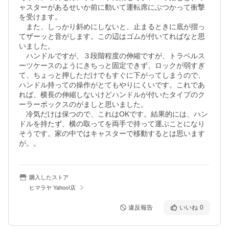
ャスターがあるせいか前に動いて運転席にぶつかって衝撃
を受けます。

　また、しっかり斜めにしないと、止まるときに底が摺っ
てザーッと音がします。この辺はゴムが付いてればなと思
いました。

　ハンドルですが、３段階程度の伸縮ですが、トラベルス
ーツケースのようにきちっと固定できず、ロックが弱すぎ
て、ちょっと押しただけでもすぐに下がってしまうので、
ハンドル持っての操作がとてもやりにくいです。これであ
れば、横長の伸縮しないけどハンドルが付いたタイプのク
ーラーボックスのがましと思いました。

　冷気だけは保つので、これはOKです。結果的には、ハン
ドルを持たず、横の取ってを両手で持って運ぶことになり
そうです。家の中ではキャスターで移動するとは思います
が。。
購入したストア
ヒマラヤ Yahoo!店
違反報告
いいね
0