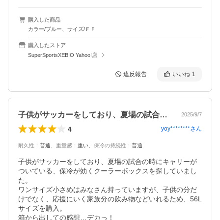
購入した商品
カラー/ブルー、サイズ/ＦＦ
購入したストア
SuperSportsXEBIO Yahoo!店
違反報告
いいね
1
子供がサッカーをしており、夏場の試合の…
2025/9/7
4
yoy********
さん
耐久性
：
普通
、
重量感
：
重い
、
保冷の持続性
：
普通
子供がサッカーをしており、夏場の試合の時にキャリーが
ついている、保冷が効くクーラーボックスを探していまし
た。

ワンサイズ小さめはみなさん持っていますが、子供の分だ
けでなく、応援にいく家族分の飲み物などいれるため、56L
サイズを購入。

箱から出しての感想…デカっ！
