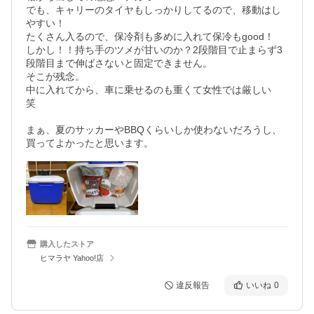
でも、キャリーのタイヤもしっかりしてるので、移動はし
やすい！

たくさん入るので、保冷剤も多めに入れて保冷もgood！

しかし！！持ち手のツメが甘いのか？2段階目で止まらず3
段階目まで伸ばさないと固定できません。

そこが残念。

中に入れてから、車に乗せるのも重くて女性では厳しい　
笑

まぁ、夏のサッカーやBBQくらいしか使わないだろうし、
購入したストア
ヒマラヤ Yahoo!店
違反報告
いいね
0