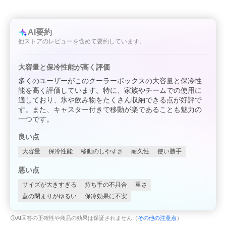
AI要約
他ストアのレビューを含めて要約しています。
大容量と保冷性能が高く評価
多くのユーザーがこのクーラーボックスの大容量と保冷性
能を高く評価しています。特に、家族やチームでの使用に
適しており、氷や飲み物をたくさん収納できる点が好評で
す。また、キャスター付きで移動が楽であることも魅力の
一つです。
良い点
大容量
保冷性能
移動のしやすさ
耐久性
使い勝手
悪い点
サイズが大きすぎる
持ち手の不具合
重さ
蓋の閉まりがゆるい
保冷効果に不安
AI回答の正確性や商品の効果は保証されません（
その他の注意点
）