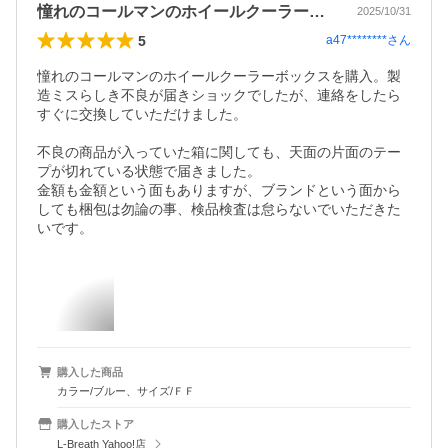
憧れのコールマンのホイールクーラーボッ…
2025/10/31
5
a47********
さん
憧れのコールマンのホイールクーラーボックスを購入。製
造ミスらしき不良が届きショックでしたが、連絡をしたら
すぐに交換していただけました。

不良の商品が入っていた箱に関しても、天面の片面のテー
プが切れている状態で届きました。

金額も金額という面もありますが、ブランドという面から
しても梱包は勿論の事、検品検査は怠らないでいただきた
いです。
購入した商品
カラー/ブルー、サイズ/ＦＦ
購入したストア
L-Breath Yahoo!店