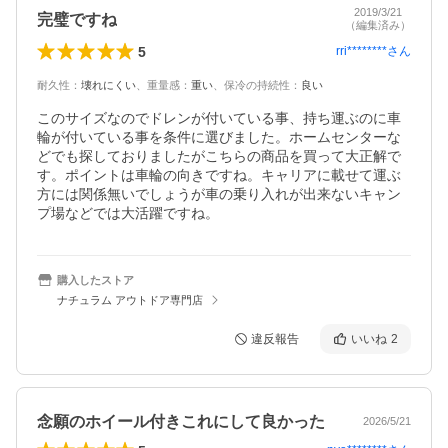
2019/3/21
完璧ですね
（編集済み）
5
rri********
さん
耐久性
：
壊れにくい
、
重量感
：
重い
、
保冷の持続性
：
良い
このサイズなのでドレンが付いている事、持ち運ぶのに車
輪が付いている事を条件に選びました。ホームセンターな
どでも探しておりましたがこちらの商品を買って大正解で
す。ポイントは車輪の向きですね。キャリアに載せて運ぶ
方には関係無いでしょうが車の乗り入れが出来ないキャン
プ場などでは大活躍ですね。
購入したストア
ナチュラム アウトドア専門店
違反報告
いいね
2
念願のホイール付きこれにして良かった
2026/5/21