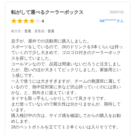
転がして運べるクーラーボックス
2025/7/11
4
tak********
さん
耐久性
：
普通
、
重量感
：
普通
息子が、屋外での活動用に購入しました。

スポーツをしているので、2ℓのドリンクを3本くらいは持っ
ていくので少し大きめで、ゴロゴロ付きのクーラーボック
スを探していました。

コールマンなので、品質は間違いないだろうと注文しまし
たが、思いのほか大きくてビックリしました。家族用とい
う感じです。

一人で使うには大きすぎますが、チームの救護班に属して
いるので、熱中症対策に氷など沢山持っていくのには良い
かな。と、前向きに捉えています。

タイヤも取っ手もしっかりしていて良さそうです。

まだ使っていないので耐久性は分かりませんが、期待して
います。

購入検討中の方は、サイズ感を確認してからの購入をお勧
めします。

2ℓのペットボトルを立てて１２本くらいは入りそうです。