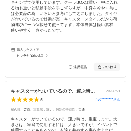
キャンプで使用しています。クーラBOXは重い　中に入れ
る物も重いと移動手段を手こずらすが　中身を冷やす為に
は必要品の為　いろいろ参考にして之にしました。タイヤ
が付いているので移動が楽　キャスタースタイルだから荷
物運びに一つ位載せて使ってます。本体自体は軽い素材　
使いやすく　良かったです。
購入したストア
ヒマラヤ Yahoo!店
違反報告
いいね
4
キャスターがついているので、運ぶ時は、…
2025/7/21
5
hyg********
さん
耐久性
：
普通
、
重量感
：
重い
、
保冷の持続性
：
普通
キャスターがついているので、運ぶ時は、重宝します。大
きさは、家庭で使用するには、大きいですが、イベントで
使用することもあるので、友達と共有する事を考えれば、