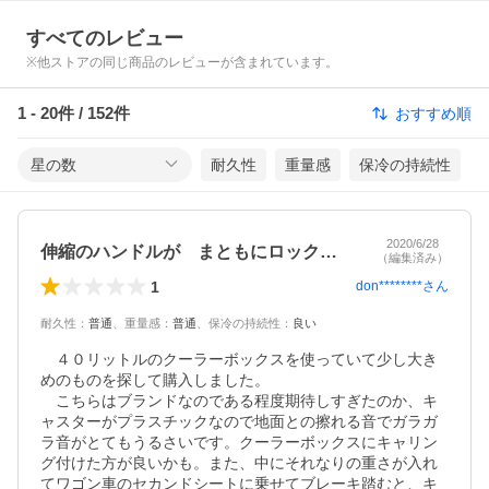
すべてのレビュー
※他ストアの同じ商品のレビューが含まれています。
1
-
20
件 /
152
件
おすすめ順
星の数
耐久性
重量感
保冷の持続性
2020/6/28
伸縮のハンドルが まともにロックしない
（編集済み）
1
don********
さん
耐久性
：
普通
、
重量感
：
普通
、
保冷の持続性
：
良い
　４０リットルのクーラーボックスを使っていて少し大き
めのものを探して購入しました。

　こちらはブランドなのである程度期待しすぎたのか、キ
ャスターがプラスチックなので地面との擦れる音でガラガ
ラ音がとてもうるさいです。クーラーボックスにキャリン
グ付けた方が良いかも。また、中にそれなりの重さが入れ
てワゴン車のセカンドシートに乗せてブレーキ踏むと、キ