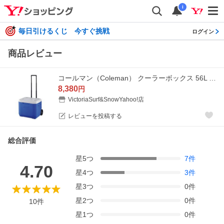
i
毎日引けるくじ 今すぐ挑戦
ログイン
商品レビュー
コールマン（Coleman） クーラーボックス 56L 保冷 ホイールクーラー60QT 2000027863
8,380
円
VictoriaSurf&SnowYahoo!店
レビューを投稿する
総合評価
星
5
つ
7
件
4.70
星
4
つ
3
件
星
3
つ
0
件
星
2
つ
0
件
10
件
星
1
つ
0
件