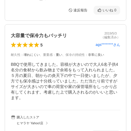
違反報告
いいね
0
2019/5/3
大容量で保冷力もバッチリ
（編集済み）
5
ags********
さん
耐久性
：
壊れにくい
、
重量感
：
重い
、
保冷の持続性
：
非常に良い
BBQで使用してきました。容積が大きいので大人6名子供4
名分の食材から飲み物まで余裕をもって入れられました。
５月の夏日、朝からの炎天下の中で一日使いましたが、夕
方でも保冷感は十分残っていました。ただ当たり前ですが
サイズが大きいので車の荷室や家の保管場所をしっかり占
有してくれます。考慮した上で購入されるのがいいと思い
ます。
購入したストア
ヒマラヤ Yahoo!店