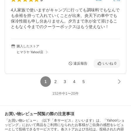
4人家族で使いますがキャンプに行っても調味料でもなんで
も余裕を持って入れていくことが出来、炎天下の車中でも
保冷性能も申し分ありません。夕方まで氷が全て溶けるこ
ともなく今までのクーラーボックスはもう使えない！
購入したストア
ヒマラヤ Yahoo!店
違反報告
いいね
0
1
2
3
4
5
152
件中
1
〜
20
件
お買い物レビュー閲覧の際の注意事項
「お買い物レビュー」（以下「本サービス」といいます）は、「Yahoo!ショ
ッピング」において商品をご利用になられたお客様がご自身の感想をレビュ
ーとして投稿できるサービスです。各ストアおよび当社は、投稿された内容