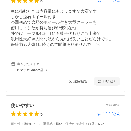
5
nva********
さん
車に積むときは内容量にもよりますが大変です

しかし流石ホイール付き

今回初めて念願のホイール付き大型クーラーを

使用しましたが持ち運びが便利な他、

外ではテーブル代わりにも椅子代わりにも出来て

汎用性大好き人間な私から見れば良いことだらけです。

購入したストア
ヒマラヤ Yahoo!店
違反報告
いいね
0
使いやすい
2020/8/20
5
oya********
さん
耐久性
：
壊れにくい
、
重量感
：
軽い
、
保冷の持続性
：
非常に良い