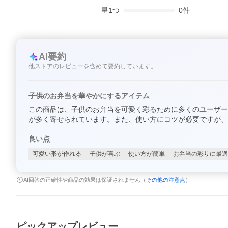
星
1
つ
0
件
AI要約
他ストアのレビューを含めて要約しています。
子供のお弁当を華やかにするアイテム
この商品は、子供のお弁当を可愛く彩るために多くのユーザー
が多く寄せられています。また、使い方にコツが必要ですが、
良い点
可愛い形が作れる
子供が喜ぶ
使い方が簡単
お弁当の彩りに最適
AI回答の正確性や商品の効果は保証されません（
その他の注意点
）
ピックアップレビュー