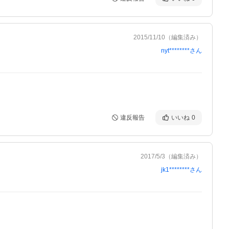
2015/11/10
（編集済み）
nyt********
さん
違反報告
いいね
0
2017/5/3
（編集済み）
jk1********
さん