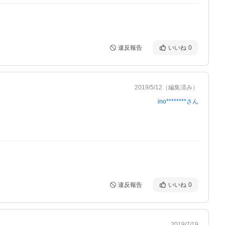
違反報告
いいね
0
2019/5/12
（編集済み）
ino********
さん
違反報告
いいね
0
2019/7/19