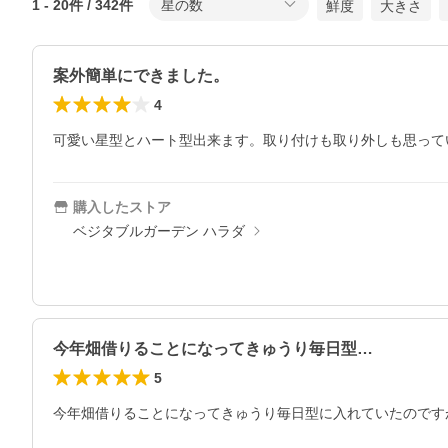
1
-
20
件 /
342
件
星の数
鮮度
大きさ
案外簡単にできました。
4
購入したストア
ベジタブルガーデン ハラダ
今年畑借りることになってきゅうり毎日型…
5
今年畑借りることになってきゅうり毎日型に入れていたのです