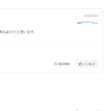
2022/5/14
aka********
さん
違反報告
いいね
0