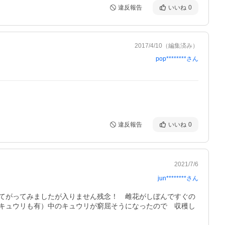
違反報告
いいね
0
2017/4/10
（編集済み）
pop********
さん
違反報告
いいね
0
2021/7/6
jun********
さん
てがってみましたが入りません残念！　雌花がしぼんですぐの
キュウリも有）中のキュウリが窮屈そうになったので　収穫し