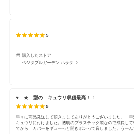
5
購入したストア
ベジタブルガーデン ハラダ
♥ ★ 型の キュウリ収穫最高！！
5
早々に商品発送して頂きましてありがとうございました。　早
キュウリに付けました。透明のプラスチック製なので成長して
てから　カバーをギューっと開きポンって音しました。うーん