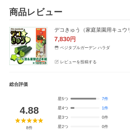
商品レビュー
デコきゅう（家庭菜園用キュウリ
7,830
円
ベジタブルガーデン ハラダ
レビューを投稿する
総合評価
星
5
つ
7
件
4.88
星
4
つ
1
件
星
3
つ
0
件
星
2
つ
0
件
8
件