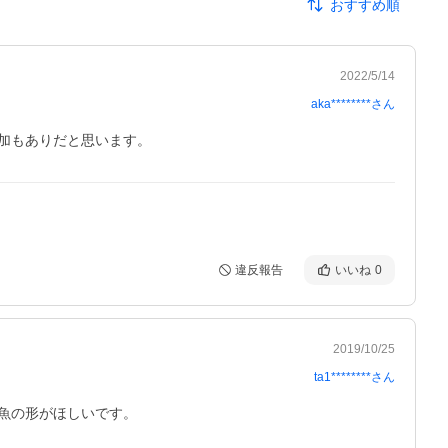
おすすめ順
2022/5/14
aka********
さん
違反報告
いいね
0
2019/10/25
ta1********
さん
魚の形がほしいです。