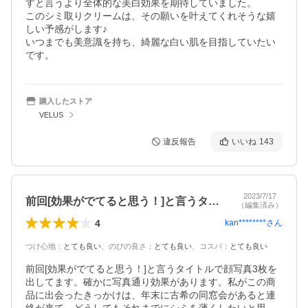
すと言うより全体的な美白効果を期待していました。

このシミ取りクリームは、その願いを叶えてくれそうな嬉
しい予感がします♪

いつまでも美意識を持ち、綺麗な白い肌を目指していたい
です。
購入したストア
VELUS
違反報告
いいね
143
2023/7/17
前回[効果がでてると思う！]と言うタイ…
（編集済み）
4
kan********
さん
つけ心地
：
とても良い
、
のびの良さ
：
とても良い
、
コスパ
：
とても良い
前回[効果がでてると思う！]と言うタイトルで顔写真3枚を
出してます。確かに写真通り効果があります。私がこの商
品に出会ったきっかけは、年末に古希の同窓会があると連