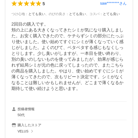
5
saw********
さん
つけ心地
：
とても良い
、
のびの良さ
：
とても良い
、
コスパ
：
とても良い
2回目の購入です。

頬の上にある大きくなってきたシミが気になり購入しまし
た。お安く購入できたので、ケチらずシミの部分にたっぷ
り使いました。使い始めてすぐにシミが薄くなっていく感
じがしました。よくのびて、ベタベタする感じもなくしっ
とりします。少し臭いがしますが、一本目を使い終わり、
別の臭いのしないものを使ってみましたが、効果が感じら
れず結局シミが元の色に戻ってしまったので、またこちら
の商品を購入しました。やはり、使い始めてすぐにシミが
薄くなってきたので、次もリピート決定です。シミがなく
なることは難しいかもしれませんが、どこまで薄くなるか
期待して使い続けようと思います。
投稿者情報
50代
購入したストア
VELUS