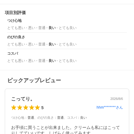
項目別評価
つけ心地
とても悪い
悪い
普通
良い
とても良い
のびの良さ
とても悪い
悪い
普通
良い
とても良い
コスパ
とても悪い
悪い
普通
良い
とても良い
ピックアップレビュー
こってり。
2026/8/6
5
hhm********
さん
つけ心地
：
普通
、
のびの良さ
：
普通
、
コスパ
：
良い
お手頃に買うことが出来ました。クリームも私にはこって
りしてていいです。しばらく使ってみます。