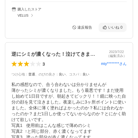
購入したストア
VELUS
違反報告
いいね
0
2023/7/22
逆にシミが濃くなった！泣けてきます！
（編集済み）
3
miy********
さん
つけ心地
：
普通
、
のびの良さ
：
良い
、
コスパ
：
良い
私の感想なので、合う合わないは分かりませんが

薄かったシミが濃くなりました。もう最悪です！まだ使用
し始めて1日目ですが、朝起きてビックリ！！鏡に映った自
分の顔を見て泣きました。夜楽しみに3ヶ所ポイントに使い
ました。全体に薄く塗ればよかったのか？私には合わなか
ったのか？まだ1日しか使ってないからなのか？とにかく助
けて欲しいです。

写真1   使用前はこんな感じで薄めのシミ

写真2  ↑と同じ部分、赤く濃くなってます

写真3   塗った部分が赤く濃くなってます
