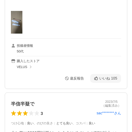
投稿者情報
50代
購入したストア
VELUS
違反報告
いいね
105
2023/7/5
半信半疑で
（編集済み）
3
sac********
さん
つけ心地
：
良い
、
のびの良さ
：
とても良い
、
コスパ
：
良い