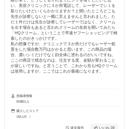
絡が来て、どうしてもそれまでにシミを薄くしたいと思
い、美容クリニックに３か所電話して、レーザーでシミを
取りたいけどいくらかかりますか？と聞いたところどこも
先生が診察しないと一概に言えませんと言われました。た
だ１件だけは先生が診察してレーザーではなく、クリーム
を出す場合もあると言われクリームの名前を聞いてみたら
「HQクリーム」ということで早速ヤフーショッピングで検
索したのがきっかけです。

私の想像ですが、クリニックで３か所だけでもレーザー処
置をした場合数万円はかかると思います。この商品の場
合、濃いシミだけでなく顔全体に塗れるのがいいですね。

ここの商店で残念なのは、注文する度、金額が変わること
が寂しいですね。と言うことで、これから先もHQクリーム
は使用しますが、ここではこれが最後になります。

投稿者情報
60歳以上
購入したストア
VELUS
違反報告
いいね
39