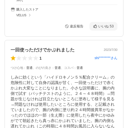
30代
購入したストア
VELUS
違反報告
いいね
53
一回使っただけでかぶれました
2023/7/30
1
shi********
さん
つけ心地
：
普通
、
のびの良さ
：
普通
、
コスパ
：
普通
しみに効くという「ハイドロキノン５％配合クリーム」の
危険性に対して自身の認識が甘く、一回使っただけで赤く
かぶれ大変なことになりました。小さな説明書に、腕の内
側で試す（パッチテストのように。２４～４８時間）→問
題が生じなければ目立たないところに塗布して様子を見る
→問題なければ使用したいところに使用する、と記載され
ていましたので、腕の内側に塗り約２４時間後異常がなか
ったのでほほの一部（生え際）に使用したら夜中にかゆみ
がでて朝起きたら真っ赤にかぶれていました。腕の内側も
遅れてかぶれ（この時期に４８時間お風呂に入らないなん