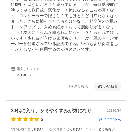
に即効性はないだろうと思っていましたが、毎日就寝前に
塗ってみて数日後、変化が…！気になるところが薄くな
り、コンシーラーで隠さなくてもほとんど目立たなくなり
ました。さらに塗ったところだけでなく、顔全体のお肌が
トーンアップし、きめも細かくなって肌触りがよくなりま
した！友人にもなんか肌きれいになった？と言われて嬉し
いです！少し皮が向ける箇所もありますが、肌のターンオ
ーバーが促進されている証拠ですね。いつもより保湿をし
っかりしながら使用するのがおススメです。
購入したストア
VELUS
違反報告
いいね
9
30代に入り、シミやくすみが気になり始…
2023/2/14
5
ayk********
さん
つけ心地
：
とても良い
、
のびの良さ
：
とても良い
、
コスパ
：
とても良い