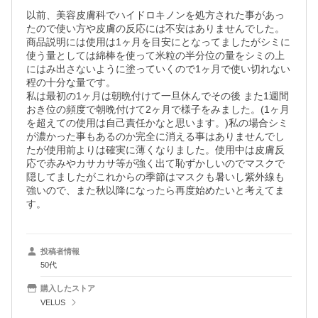
以前、美容皮膚科でハイドロキノンを処方された事があっ
たので使い方や皮膚の反応には不安はありませんでした。

商品説明には使用は1ヶ月を目安にとなってましたがシミに
使う量としては綿棒を使って米粒の半分位の量をシミの上
にはみ出さないように塗っていくので1ヶ月で使い切れない
程の十分な量です。

私は最初の1ヶ月は朝晩付けて一旦休んでその後 また1週間
おき位の頻度で朝晩付けて2ヶ月で様子をみました。(1ヶ月
を超えての使用は自己責任かなと思います。)私の場合シミ
が濃かった事もあるのか完全に消える事はありませんでし
たが使用前よりは確実に薄くなりました。使用中は皮膚反
応で赤みやカサカサ等が強く出て恥ずかしいのでマスクで
隠してましたがこれからの季節はマスクも暑いし紫外線も
強いので、また秋以降になったら再度始めたいと考えてま
す。
投稿者情報
50代
購入したストア
VELUS