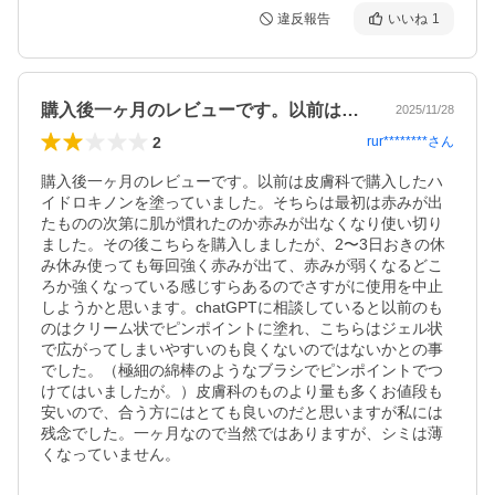
違反報告
いいね
1
購入後一ヶ月のレビューです。以前は皮膚…
2025/11/28
2
rur********
さん
購入後一ヶ月のレビューです。以前は皮膚科で購入したハ
イドロキノンを塗っていました。そちらは最初は赤みが出
たものの次第に肌が慣れたのか赤みが出なくなり使い切り
ました。その後こちらを購入しましたが、2〜3日おきの休
み休み使っても毎回強く赤みが出て、赤みが弱くなるどこ
ろか強くなっている感じすらあるのでさすがに使用を中止
しようかと思います。chatGPTに相談していると以前のも
のはクリーム状でピンポイントに塗れ、こちらはジェル状
で広がってしまいやすいのも良くないのではないかとの事
でした。（極細の綿棒のようなブラシでピンポイントでつ
けてはいましたが。）皮膚科のものより量も多くお値段も
安いので、合う方にはとても良いのだと思いますが私には
残念でした。一ヶ月なので当然ではありますが、シミは薄
くなっていません。