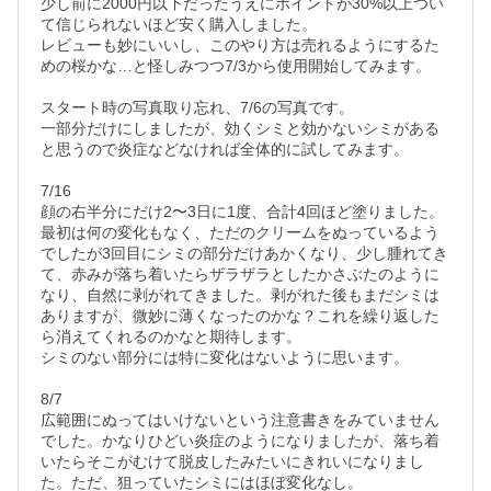
少し前に2000円以下だったうえにポイントが30%以上つい
て信じられないほど安く購入しました。

レビューも妙にいいし、このやり方は売れるようにするた
めの桜かな…と怪しみつつ7/3から使用開始してみます。

スタート時の写真取り忘れ、7/6の写真です。

一部分だけにしましたが、効くシミと効かないシミがある
と思うので炎症などなければ全体的に試してみます。

7/16

顔の右半分にだけ2〜3日に1度、合計4回ほど塗りました。

最初は何の変化もなく、ただのクリームをぬっているよう
でしたが3回目にシミの部分だけあかくなり、少し腫れてき
て、赤みが落ち着いたらザラザラとしたかさぶたのように
なり、自然に剥がれてきました。剥がれた後もまだシミは
ありますが、微妙に薄くなったのかな？これを繰り返した
ら消えてくれるのかなと期待します。

シミのない部分には特に変化はないように思います。

8/7

広範囲にぬってはいけないという注意書きをみていません
でした。かなりひどい炎症のようになりましたが、落ち着
いたらそこがむけて脱皮したみたいにきれいになりまし
た。ただ、狙っていたシミにはほぼ変化なし。
