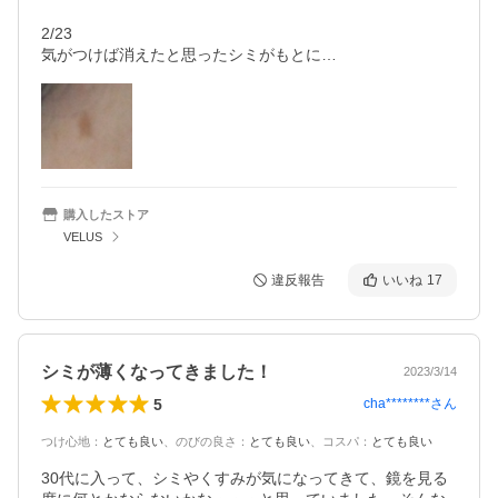
2/23

気がつけば消えたと思ったシミがもとに…
購入したストア
VELUS
違反報告
いいね
17
シミが薄くなってきました！
2023/3/14
5
cha********
さん
つけ心地
：
とても良い
、
のびの良さ
：
とても良い
、
コスパ
：
とても良い
30代に入って、シミやくすみが気になってきて、鏡を見る