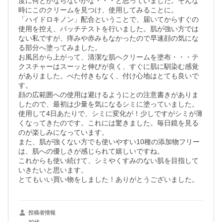
度に何とかならないかな・・・と思っていました。そんな
時にこのクリームを見つけ、使用してみることに。

「ハイドロキノン」配合ということで、届いてからすぐの
使用を控え、パッチテストを行いました。肌が強い方では
ない私ですが、痒みや赤みもなかったので早速顔の気にな
る部分へ塗ってみました。

お風呂から上がって、清潔な肌へクリームを塗布・・・テ
クスチャーはスーッと伸びが良く、すぐに肌に馴染む感覚
がありました。べた付きもなく、付け心地はとても良いで
す。

顔の広範囲への使用は避けるようにとの注意書きがありま
したので、最初は少量を気になるシミに塗っていました。

使用して4日あたりで、シミに変化が！少しですがシミが薄
くなってきたのです。これには驚きました。毎日鏡を見る
のが楽しみになっています。

また、肌が強くない方でも使いやすい10種の添加物フリー
は、肌への優しさが感じられて嬉しいですね。

これからも使い続けて、シミやくすみのない肌を目指して
いきたいと思います。

投稿者情報