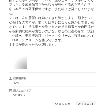
粒々したものが混ざっていて、塗るとザラザラ痛いかんじ
でした。冷蔵庫保管だから粒々が発生するのだろうか？

今３本目で冷蔵庫保管ですが、まだ粒々は発生していませ
ん。

シミは、左の肝斑には効いてきた気がします。顔中がシミ
だらけなのですが、前よりはマシになった気がして使い続
けています。塗る量とか塗り方とか塗る順番とか自己流だ
から劇的な結果が出ないのかな。塗るのは夜のみで、洗顔
→化粧水→美容液数種→パック→クリーム→寝る前にハイ
ドロキノンクリームを塗っています。

３本目が終わったら休憩します。
投稿者情報
40代
購入したストア
VELUS
違反報告
いいね
1