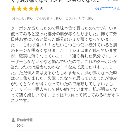
くすみが無くなりワントーン明るくなった！
2026/4/5
5
dea********
さん
つけ心地
：
良い
、
のびの良さ
：
良い
、
コスパ
：
とても良い
クーポンが当たったので興味本位で買ったのですが、いざ
使ってみると塗った部分の肌が赤くなりました。怖くて数
日使わずにいると塗った部分のシミが薄くなっていまし
た！！これは凄い！！と思いこつこつ使い続けていると肌
のトーンが明るくなりました！！シミはまだ残っています
が、確実に薄くなっています！！凄く得した気分です。レ
ーザーしかないかなと悩んでいたので。これのクーポンが
当たったのは運命なのかな！？なんて思ったりもしまし
た。ただ個人差はあるかもしれません。肌が赤くなった時
は少し焦りました。失敗したな〜と思っていましたが赤み
が引くとシミが薄くなっていたので感動してしまいまし
た。リピート購入もして使い続けています。肌が明るくな
って凄く嬉しいです。まずは1つ買って試してみるのがオス
スメです。
投稿者情報
30代