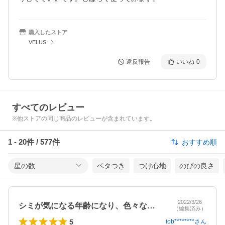
購入したストア
VELUS
違反報告
いいね
0
すべてのレビュー
※他ストアの同じ商品のレビューが含まれています。
1
-
20
件 /
577
件
おすすめ順
星の数
ベタつき
つけ心地
のびの良さ
2022/3/26
シミが気になる年齢になり、色々なものを…
（編集済み）
5
iob********
さん