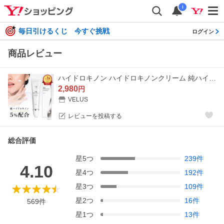
i
毎日引けるくじ 今すぐ挑戦
ログイン
商品レビュー
ハイドロキノン ハイドロキノンクリーム 純ハイドロキノン5% 美容液 ビタミンC誘導体 ヒト幹細胞 シカ ヒアルロン酸 爆買 スキンケア フェイスクリーム
2,980
円
VELUS
レビューを投稿する
総合評価
星
5
つ
239
件
4.10
星
4
つ
192
件
星
3
つ
109
件
星
2
つ
16
件
569
件
星
1
つ
13
件