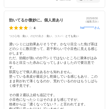
2025/8/30
効いてるか微妙に。個人差あり
（編集済み）
4
hal********
さん
つけ心地
：
良い
、
のびの良さ
：
良い
、
コスパ
：
とても良い
濃いシミには効果ありそうです。かなり目立った焦げ茶ほ
どのシミに数日塗って、若干和らいで小豆色に見える感じ
がします。

ただ、効能が強いのか⁇シミではないところに液体がはみ
出ると目立った赤みになってしまいましたので要注意で
す。

肌質などで個人差はあるかも知れません。

塗っている表皮が最近少し乾燥している感じもあり、この
まま剥がれて薄くなるのか、荒れているのかはもうしばら
く様子見です。

その後２週以上経ち追記です。

小豆色になったシミはそのままな感じですが、

他者からは「濃くなってない？」と言われてます。

焦げ茶に戻ったりはしていませんが、
