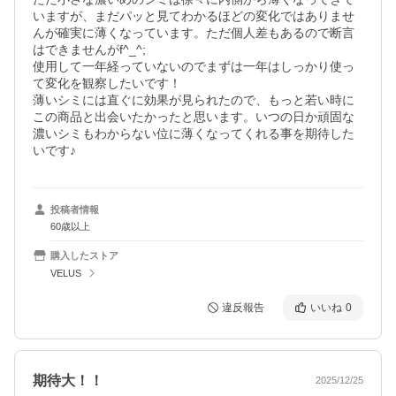
いますが、まだパッと見てわかるほどの変化ではありませ
んが確実に薄くなっています。ただ個人差もあるので断言
はできませんがf^_^;

使用して一年経っていないのでまずは一年はしっかり使っ
て変化を観察したいです！

薄いシミには直ぐに効果が見られたので、もっと若い時に
この商品と出会いたかったと思います。いつの日か頑固な
濃いシミもわからない位に薄くなってくれる事を期待した
いです♪
投稿者情報
60歳以上
購入したストア
VELUS
違反報告
いいね
0
期待大！！
2025/12/25