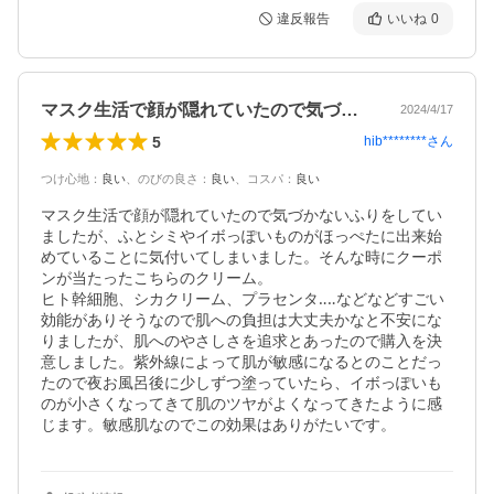
違反報告
いいね
0
マスク生活で顔が隠れていたので気づかな…
2024/4/17
5
hib********
さん
つけ心地
：
良い
、
のびの良さ
：
良い
、
コスパ
：
良い
マスク生活で顔が隠れていたので気づかないふりをしてい
ましたが、ふとシミやイボっぽいものがほっぺたに出来始
めていることに気付いてしまいました。そんな時にクーポ
ンが当たったこちらのクリーム。

ヒト幹細胞、シカクリーム、プラセンタ‥‥などなどすごい
効能がありそうなので肌への負担は大丈夫かなと不安にな
りましたが、肌へのやさしさを追求とあったので購入を決
意しました。紫外線によって肌が敏感になるとのことだっ
たので夜お風呂後に少しずつ塗っていたら、イボっぽいも
のが小さくなってきて肌のツヤがよくなってきたように感
じます。敏感肌なのでこの効果はありがたいです。