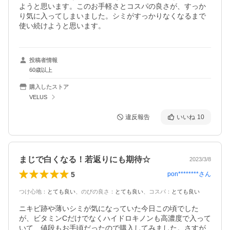
ようと思います。このお手軽さとコスパの良さが、すっか
り気に入ってしまいました。シミがすっかりなくなるまで
投稿者情報
60歳以上
購入したストア
VELUS
違反報告
いいね
10
まじで白くなる！若返りにも期待☆
2023/3/8
5
pon********
さん
つけ心地
：
とても良い
、
のびの良さ
：
とても良い
、
コスパ
：
とても良い
ニキビ跡や薄いシミが気になっていた今日この頃でした
が、ビタミンCだけでなくハイドロキノンも高濃度で入って
いて、値段もお手頃だったので購入してみました。さすが