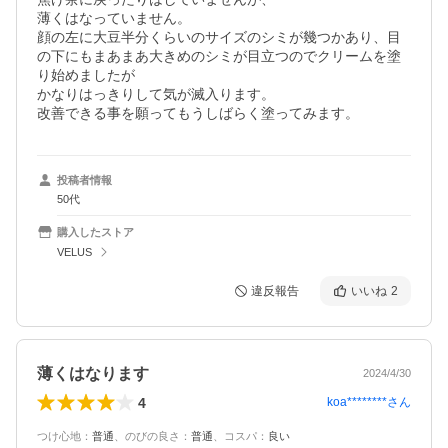
薄くはなっていません。

顔の左に大豆半分くらいのサイズのシミが幾つかあり、目
の下にもまあまあ大きめのシミが目立つのでクリームを塗
り始めましたが

かなりはっきりして気が滅入ります。

改善できる事を願ってもうしばらく塗ってみます。
投稿者情報
50代
購入したストア
VELUS
違反報告
いいね
2
薄くはなります
2024/4/30
4
koa********
さん
つけ心地
：
普通
、
のびの良さ
：
普通
、
コスパ
：
良い