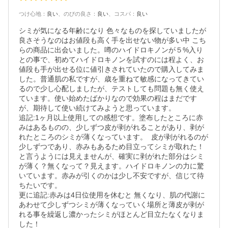
つけ心地
：
良い
、
のびの良さ
：
良い
、
コスパ
：
良い
シミが気になる年齢になり 色々なものを探していましたが 
良さそうなのはお値段も高く手を出せない物が多い中 こち
らの商品に出会いました。噂のハイドロキノンが５%入り
との事で、初めてハイドロキノンを試すのには程よく、お
値段も手が出せる位に値引きされていたので購入してみま
した。普通肌の私ですが、歳を重ねて敏感になってきてい
るので少し心配しましたが、テストしても問題も無く使え
ています。使い始めたばかりなので効果の程はまだです
が、期待して使い続けてみようと思っています。

追記:1ヶ月以上使用しての感想です。塗布したところに赤
みはあるものの、少しずつ皮が剥がれることがあり、剥が
れたところのシミが薄くなっています。  皮が剥がれるのが
少しずつであり、赤みもあるため目立ってシミが取れた！
と言うようには見えませんが、確実に剥がれた部分はシミ
が薄く？無くなって？見えます。ハイドロキノンの力に驚
いています。赤みが引くのかは少し不安ですが、信じて待
ちたいです。

更に追記:赤みは4日位使用を休むと 無くなり、肌の代謝に
あわせて少しずつシミが薄くなっていく場所と薄皮が剥が
れる事を繰返し濃かったシミがほとんど目立たなくなりま
した！
