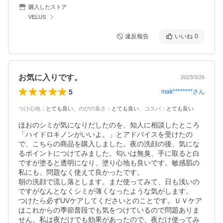
購入したストア
VELUS
違反報告
いいね
0
お気に入りです。
2023/3/26
5
mak********
さん
つけ心地
：
とても良い
、
のびの良さ
：
とても良い
、
コスパ
：
とても良い
ほおのシミが気になりだしたのを、知人に相談したところ
「ハイドロキノンがいいよ。」とアドバイスを受けたの
で、こちらの商品を購入しました。夜の洗顔の後、気にな
るポイントにつけてみました。匂いは無臭、手に取ると白
ですが塗ると透明になり、塗り心地も良いです。敏感肌の
私にも、問題なく使えて良かったです。

朝の洗顔で流し落とします。まだ使ってみて、日も浅いの
ですがなんとなくシミが薄くなったような気がします。

つけたら必ずUVケアしてくださいとのことです。ＵＶケア
はこれからの季節普段でも気をつけているので問題ありま
せん。私は夜だけでも効果があったので、夜だけ使ってみ