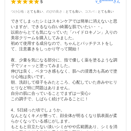
5
v_6********
さん
つけ心地
：
とても良い
、
のびの良さ
：
とても良い
、
コスパ
：
とても良い
できてしまったシミはスキンケアでは簡単に消えないと思
いますが、できるなら白い綺麗な肌でいたい・・。

以前からとても気になっていた「ハイドロキノン」入りの
美容クリームを購入してみました。

初めて使用する成分なので、ちゃんとパッチテストをし
て、注意書きをしっかり守って開始！

夜、少量を気になる部分に、指で優しく薬を塗るような調
子でソォ～ッと塗ってみました。

伸びは良く、ベタつき感もなく、肌への浸透力も高めで塗
り心地は良いです。

朝、洗顔して様子をみたところ、心配していた赤みやヒリ
ヒリなど特に問題はありません。

自分の肌に合っていることでまずは一安心♪

この調子で、しばらく続けてみることに！

4、5日経った頃でしょうか。

なんとなくキメが整って、顔全体が明るくなり肌表面が柔
らかくなっている感じがします。

もともと目立たない淡いシミがやや広範囲あり、シミを消