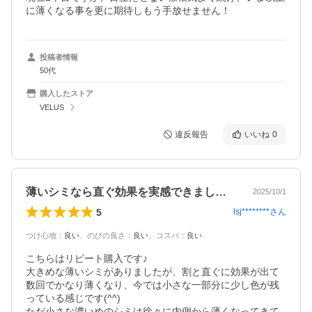
に薄くなる事を更に期待しもう手放せません！
投稿者情報
50代
購入したストア
VELUS
違反報告
いいね
0
薄いシミなら直ぐ効果を実感できました。
2025/10/1
5
lsj********
さん
つけ心地
：
良い
、
のびの良さ
：
良い
、
コスパ
：
良い
こちらはリピート購入です♪

大きめな薄いシミがありましたが、割と直ぐに効果が出て
数回でかなり薄くなり、今では小さな一部分に少し色が残
っている感じです(^^)

ただ小さな濃いめのシミは徐々に内側から薄くなってきて