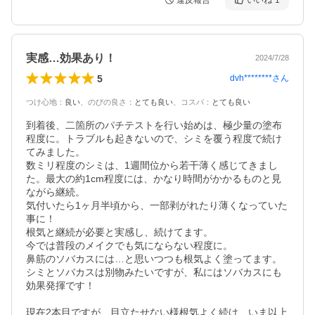
違反報告
いいね
1
実感…効果あり！
2024/7/28
5
dvh********
さん
つけ心地
：
良い
、
のびの良さ
：
とても良い
、
コスパ
：
とても良い
到着後、二箇所のパチテストを行い始めは、極少量の塗布
程度に。トラブルも起きないので、シミを覆う程度で続け
てみました。

数ミリ程度のシミは、1週間位から若干薄く感じてきまし
た。最大の約1cm程度には、かなり時間がかかるものと見
ながら継続。

気付いたら1ヶ月半頃から、一部剥がれたり薄くなっていた
事に！

根気と継続が必要と実感し、続けてます。

今では普段のメイクでも気にならない程度に。

鼻筋のソバカスには…と思いつつも根気よく塗ってます。
シミとソバカスは別物みたいですが、私にはソバカスにも
効果発揮です！

現在2本目ですが、目立たせない様根気よく続け、いま以上