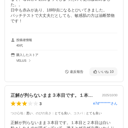
た。。

日中も赤みがあり、18時頃になるとひいてきました。

パッチテストで大丈夫だとしても、敏感肌の方は油断禁物
です！
投稿者情報
40代
購入したストア
VELUS
違反報告
いいね
10
正解が判らないまま３本目です。１本目と…
2025/10/30
3
e7d********
さん
つけ心地
：
悪い
、
のびの良さ
：
とても良い
、
コスパ
：
とても良い
正解が判らないまま３本目です。１本目と２本目は白い