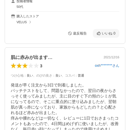
投稿者情報
50代
購入したストア
VELUS
違反報告
いいね
0
肌に赤みが出ます…
2021/12/16
3
oxh********
さん
つけ心地
：
良い
、
のびの良さ
：
良い
、
コスパ
：
普通
発送が早く注文から3日で到着しました。

パッチテストをして、問題なかったので、翌日の夜からさ
っそく使ってみましたが、主に目のすぐ下の頬のシミが気
になってるので、そこに重点的に塗り込みましたが、翌朝
肌が真っ赤になっており、家族からもどしたの？と心配さ
れるほど赤みが出ました。

痒みや腫れなどは一切なく、レビューに1日でおさまったコ
メントもあったので、4日間はめげずに使いましたが、改善
なく、毎日赤い顔になってしまったので使用は止めまし