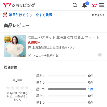
i
毎日引けるくじ 今すぐ挑戦
ログイン
商品レビュー
珪藻土 バスマット 北海道稚内 珪藻土 マット トスレ 日本製 ビーンズ ハワイアンM
9,800
円
北海道珪藻土と生活雑貨のトスレ
レビューを投稿する
総合評価
星
5
つ
0
件
-.--
星
4
つ
0
件
星
3
つ
1
件
総合評価に有効な
星
2
つ
0
件
レビュー数が足り
ません
星
1
つ
0
件