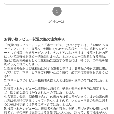
1
1
件中
1
〜
1
件
お買い物レビュー閲覧の際の注意事項
「お買い物レビュー」（以下「本サービス」といいます）は、「Yahoo!ショ
ッピング」において商品をご利用になられたお客様がご自身の感想をレビュ
ーとして投稿できるサービスです。各ストアおよび当社は、投稿された内容
について正確性を含め一切保証しません。またレビューの対象となる商品、
製品が医薬部外品もしくは化粧品に該当する場合には、特に以下の事項を確
認のうえご利用ください。
1. 医薬部外品および化粧品に関する重要な事項は、各商品の添付文書に書か
れています。本サービスをご利用いただく前に、必ず添付文書をお読みくだ
さい。
2. 本サービスのレビュー投稿者のほとんどは医療や薬事の専門家ではありま
せん。
3. 投稿されたレビューは主観的な感想で、効能や効果を科学的に測定するな
ど、医学的な裏付けがなされたものではありません。
4. 各商品の効果（副作用を含む）の表れ方は個人差が大きく、また効果の表
れ方は使用時の状況によっても異なりますので、レビュー内容の効果に関す
る記載は科学的には参考にすべきではありません。
5. 投稿されたレビューは、投稿者各自が独自の判断に基づき選び使用した感
想です。その判断は医師による診断ではないため、誤っている可能性があり