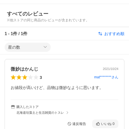
すべてのレビュー
※他ストアの同じ商品のレビューが含まれています。
1
-
1
件 /
1
件
おすすめ順
星の数
微妙はかんじ
2021/10/24
3
mat********
さん
お値段が高いけど、品物は微妙なように思います。
購入したストア
北海道珪藻土と生活雑貨のトスレ
違反報告
いいね
0