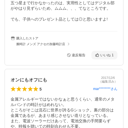
五つ星まで行かなかったのは、実用性としてはデジタル部
がやはり見ずらいため、ムムム、、、てなところです。

でも、子供へのプレゼント品としては◎と思いますよ!
購入したストア
腕時計 メンズ アクセの加藤時計店
違反報告
いいね
1
2017/12/6
オンにもオフにも
（編集済み）
5
mar********
さん
金属アレルギーではないかなぁと思うくらい、通常のメタ
ルバンドの時計がはめれない。

ところがそこは流石に世界が誇るGショック。裏の部分は
金属であるが、あまり感じさせない造りとなっている。

また、電波ソーラーだけあって、電池交換の手間要らず
や、時報を聴いての時刻合わせも不要。
