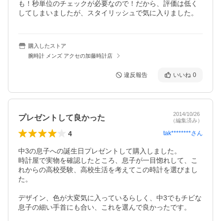
も！秒単位のチェックが必要なので！だから、評価は低く
してしまいましたが、スタイリッシュで気に入りました。
購入したストア
腕時計 メンズ アクセの加藤時計店
違反報告
いいね
0
2014/10/26
プレゼントして良かった
（編集済み）
4
tak********
さん
中3の息子への誕生日プレゼントして購入しました。

時計屋で実物を確認したところ、息子が一目惚れして、こ
れからの高校受験、高校生活を考えてこの時計を選びまし
た。

デザイン、色が大変気に入っているらしく、中3でもチビな
息子の細い手首にも合い、これを選んで良かったです。
