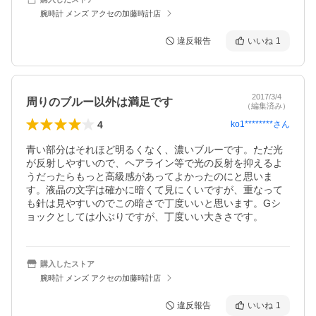
腕時計 メンズ アクセの加藤時計店
違反報告
いいね
1
2017/3/4
周りのブルー以外は満足です
（編集済み）
4
ko1********
さん
青い部分はそれほど明るくなく、濃いブルーです。ただ光
が反射しやすいので、ヘアライン等で光の反射を抑えるよ
うだったらもっと高級感があってよかったのにと思いま
す。液晶の文字は確かに暗くて見にくいですが、重なって
も針は見やすいのでこの暗さで丁度いいと思います。Gシ
ョックとしては小ぶりですが、丁度いい大きさです。
購入したストア
腕時計 メンズ アクセの加藤時計店
違反報告
いいね
1