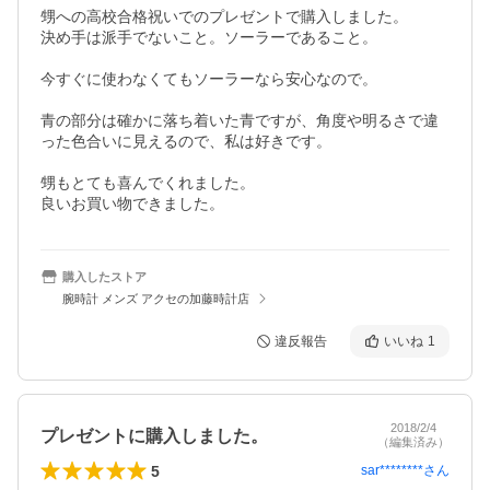
甥への高校合格祝いでのプレゼントで購入しました。

決め手は派手でないこと。ソーラーであること。

今すぐに使わなくてもソーラーなら安心なので。

青の部分は確かに落ち着いた青ですが、角度や明るさで違
った色合いに見えるので、私は好きです。

甥もとても喜んでくれました。

良いお買い物できました。
購入したストア
腕時計 メンズ アクセの加藤時計店
違反報告
いいね
1
2018/2/4
プレゼントに購入しました。
（編集済み）
5
sar********
さん