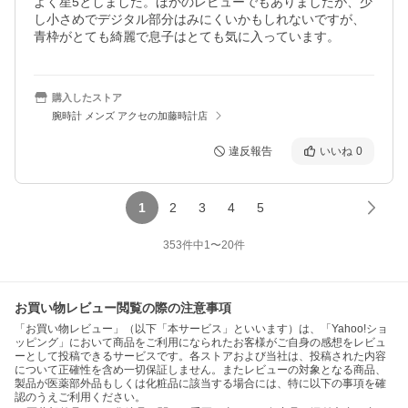
よく星5としました。ほかのレビューでもありましたが、少
し小さめでデジタル部分はみにくいかもしれないですが、
青枠がとても綺麗で息子はとても気に入っています。
購入したストア
腕時計 メンズ アクセの加藤時計店
違反報告
いいね
0
1
2
3
4
5
353
件中
1
〜
20
件
お買い物レビュー閲覧の際の注意事項
「お買い物レビュー」（以下「本サービス」といいます）は、「Yahoo!ショ
ッピング」において商品をご利用になられたお客様がご自身の感想をレビュ
ーとして投稿できるサービスです。各ストアおよび当社は、投稿された内容
について正確性を含め一切保証しません。またレビューの対象となる商品、
製品が医薬部外品もしくは化粧品に該当する場合には、特に以下の事項を確
認のうえご利用ください。