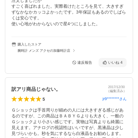
注文しましたが

すごく喜ばれました。実際着けたところを見て、大きすぎ
ずなかなかカッコよかったです。3年保証もあるのでしばら
くは安心です。

使い心地がわからないので星4つにしました。
購入したストア
腕時計 メンズ アクセの加藤時計店
違反報告
いいね
4
2017/12/30
訳アリ商品じゃない。
（編集済み）
5
jr9********
さん
Ｇショックは手首周りが細めの人には大きすぎる感じがあ
るのですが、この商品はＢＡＢＹＧよりも大きく、一般の
Ｇショックより小さい感じです。実物は写真よりも綺麗に
見えます。アナログの視認性はいいですが、黒液晶は少し
見づらいかも。秒を気にするなら白液晶をお勧めします。