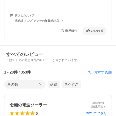
購入したストア
腕時計 メンズ アクセの加藤時計店
違反報告
いいね
0
すべてのレビュー
※他ストアの同じ商品のレビューが含まれています。
1
-
20
件 /
353
件
おすすめ順
星の数
品質
見やすさ
2016/12/4
念願の電波ソーラー
（編集済み）
5
tak********
さん