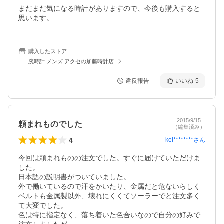
まだまだ気になる時計がありますので、今後も購入すると
思います。
購入したストア
腕時計 メンズ アクセの加藤時計店
違反報告
いいね
5
2015/9/15
頼まれものでした
（編集済み）
4
kei********
さん
今回は頼まれものの注文でした。すぐに届けていただけま
した。

日本語の説明書がついていました。

外で働いているので汗をかいたり、金属だと危ないらしく
ベルトも金属製以外、壊れにくくてソーラーでと注文多く
て大変でした。

色は特に指定なく、落ち着いた色合いなので自分の好みで