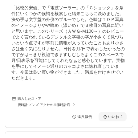
「比較的安価」で「電波ソーラー」の「Ｇショック」を条
件にいくつかの候補を検索した結果こちらに決めました。
決め手は文字盤の外側のブルーでした。色味はＴＯＰ写真
のイメージよりやや暗め（濃いめ）で３枚目の写真に近い
と思います。このシリーズ（ＡＷＧ-Ｍ100～）のレビュー
でよく言われているデジタル文字盤の字が小さくて見づら
いという点ですが事前に情報が入っていたこともあり小さ
さは全く気になりません。日付を月/日で表示したかったの
ですがはっきり視認できますしむしろよくこのスペースで
月/日表示を可能にしてくれたなぁと感心しています。実物
を手にしてイメージ通りのカッコよさに惚れ直していま
す。今回は良い買い物ができました。満点を付けさせてい
ただきます。
購入したストア
腕時計 メンズ アクセの加藤時計店
違反報告
いいね
4