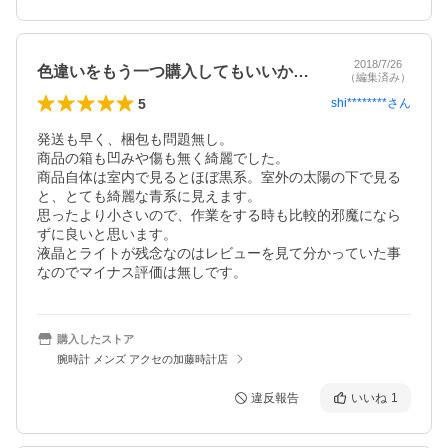
2018/7/26
色違いをもう一つ購入してもいいかも。
（編集済み）
5
shi********
さん
発送も早く、梱包も問題無し。

商品の箱も凹みや傷も無く綺麗でした。

商品自体は室内で見るとほぼ黒系。室外の太陽の下で見る
と、とても綺麗な青系に見えます。

思ったより小さいので、作業をする時も比較的邪魔になら
ずに良いと思います。

液晶とライトが残念なのはレビューを見て分かっていた事
なのでマイナス評価は無しです。
購入したストア
腕時計 メンズ アクセの加藤時計店
違反報告
いいね
1