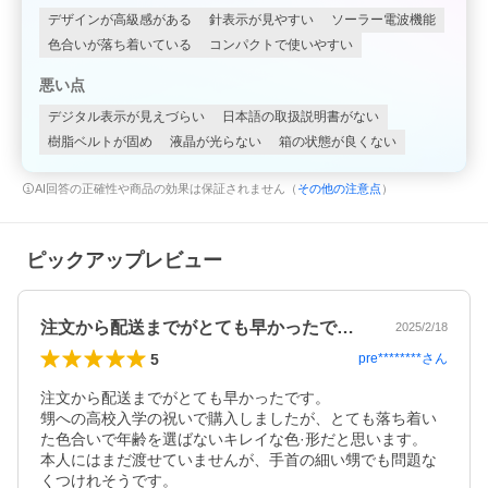
デザインが高級感がある
針表示が見やすい
ソーラー電波機能
色合いが落ち着いている
コンパクトで使いやすい
悪い点
デジタル表示が見えづらい
日本語の取扱説明書がない
樹脂ベルトが固め
液晶が光らない
箱の状態が良くない
AI回答の正確性や商品の効果は保証されません（
その他の注意点
）
ピックアップレビュー
注文から配送までがとても早かったです。…
2025/2/18
5
pre********
さん
注文から配送までがとても早かったです。

甥への高校入学の祝いで購入しましたが、とても落ち着い
た色合いで年齢を選ばないキレイな色·形だと思います。

本人にはまだ渡せていませんが、手首の細い甥でも問題な
くつけれそうです。