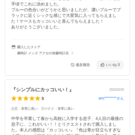
手頃でこれに決めました。

ブルーの色合いがどうかと思いましたが、濃いブルーでブ
ラックに近くシックな感じで大変気に入ってもらえまし
た！ケースもカッコいいと喜んでもらえました！

ありがとうございました。
購入したストア
腕時計 メンズ アクセの加藤時計店
違反報告
いいね
0
『シンプルにカッコいい！』
2023/3/29
5
anc********
さん
品質
：
非常に良い
、
見やすさ
：
非常に良い
中学を卒業して春から高校に入学する息子、4人目の最後の
息子に、これがいい！！とリクエストされて購入しまし
た。本人の感想は『カッコいい』『色は青が目立ちすぎな