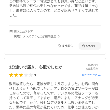
この価格でソーラー電波はとてもお買い得だと思います。
発送は迅速で梱包も申し分なかったです。商品は箱じゃな
く、缶容器に入ってたので、どこが訳あり？？って感じで
した。
購入したストア
腕時計 メンズ アクセの加藤時計店
違反報告
いいね
1
2015/3/1
1分違いで届き、心配でしたが
（編集済み）
3
kit********
さん
数日放置したら、電波が正しく反応しました。お店に問合
せしようかと心配でしたが。アナログの電波ソーラーがほ
しかったので、良かったです。デジタルの電波ソーラーを
持っていて重宝してますが、場所により、アナログが必要
なためです！ただ、秒針はデジタルとは思いませんでし
た。黒字に黒の背景が見にくいため、仕事には使えないか