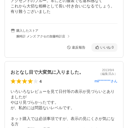
アクセントのブルー。常にどの服装でも違和感なく

これから大切な相棒として長い付き合いになるでしょう。
有り難うございました
購入したストア
腕時計 メンズ アクセの加藤時計店
違反報告
いいね
0
2013/9/4
おとなし目で大変気に入りました。
（編集済み）
4
mil********
さん
いろいろなレビューを見て日付等の表示が見づらいとあり
ましたが

やはり見づらかったです。

が、私的には問題ないレベルです。

ネット購入では必須事項ですが、表示の見にくさが気にな
る方
