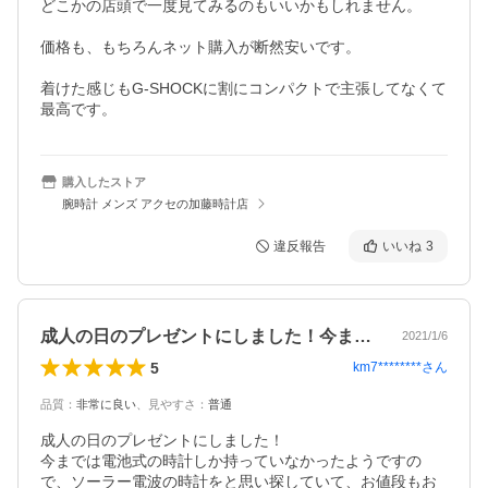
どこかの店頭で一度見てみるのもいいかもしれません。

価格も、もちろんネット購入が断然安いです。

着けた感じもG-SHOCKに割にコンパクトで主張してなくて
最高です。
購入したストア
腕時計 メンズ アクセの加藤時計店
違反報告
いいね
3
成人の日のプレゼントにしました！今まで…
2021/1/6
5
km7********
さん
品質
：
非常に良い
、
見やすさ
：
普通
成人の日のプレゼントにしました！

今までは電池式の時計しか持っていなかったようですの
で、ソーラー電波の時計をと思い探していて、お値段もお