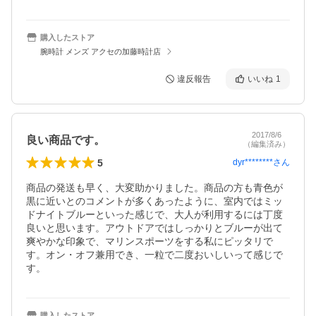
購入したストア
腕時計 メンズ アクセの加藤時計店
違反報告
いいね
1
2017/8/6
良い商品です。
（編集済み）
5
dyr********
さん
商品の発送も早く、大変助かりました。商品の方も青色が
黒に近いとのコメントが多くあったように、室内ではミッ
ドナイトブルーといった感じで、大人が利用するには丁度
良いと思います。アウトドアではしっかりとブルーが出て
爽やかな印象で、マリンスポーツをする私にピッタリで
す。オン・オフ兼用でき、一粒で二度おいしいって感じで
す。
購入したストア