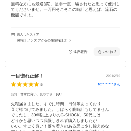
無精な方にも最適(笑)。是非一度、騙されたと思って使用し
てくださいませ。一万円そこそこの時計と思えば、流石の
機能ですよ。
購入したストア
腕時計 メンズ アクセの加藤時計店
違反報告
いいね
2
一目惚れ正解！
2021/2/19
5
fkt********
さん
品質
：
非常に良い
、
見やすさ
：
良い
先程届きました。すでに時間、日付等あっており

直ぐ様つけてみました。しばらく腕時計もしてません

でしたし、30年以上ぶりのG-SHOCK。50代には

どうかと思いつつ我慢しきれず購入しましたが、

いい。すごく良い！落ち着きのある黒に少し控えめな
