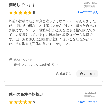
2015/11/14
満足しています
（編集済み）
5
ken********
さん
以前の投稿で色が写真と違うようなコメントがありました
が、特にその様なことは感じませんでした。思った通りの
外観です。ソーラー電波時計がこんなに低価格で購入でき
て、大変満足しています。日本語の取説コピーも親切で
す。但しおじさんには操作が難しく使いこなせるかどう
か。常に取説を手元に置いておかないと。
購入したストア
腕時計 メンズ アクセの加藤時計店
違反報告
いいね
1
2018/3/18
甥への高校合格祝い
（編集済み）
5
nao********
さん