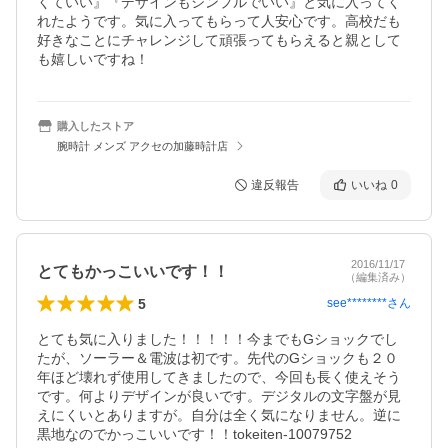
くていい』『デザインもシンプルでいい』と気に入ってく
れたようです。気に入ってもらって人安心です。高校だも
好きなことにチャレンジして頑張ってもらえると親として
も嬉しいですね！
購入したストア
腕時計 メンズ アクセの加藤時計店
違反報告
いいね
0
2016/11/17
とてもかっこいいです！！
（編集済み）
5
see********
さん
とても気に入りました！！！！！今までもGショックでし
たが、ソーラー＆電波は初です。先代のGショックも２０
年ほど壊れず使用してきましたので、今回も長く使えそう
です。何よりデザインが良いです。デジタルの文字盤が見
えにくいとありますが。自分は全く気になりません。逆に
黒地なのでかっこいいです！！tokeiten-10079752