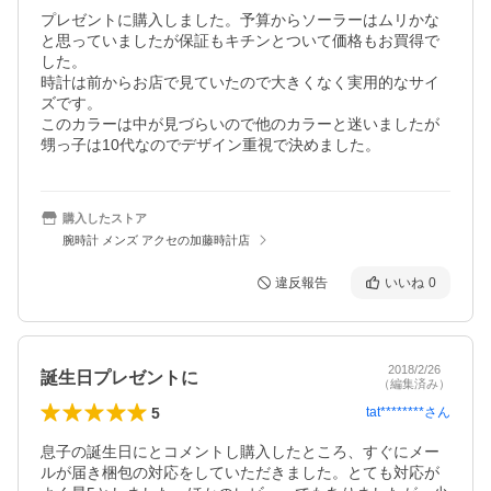
プレゼントに購入しました。予算からソーラーはムリかな
と思っていましたが保証もキチンとついて価格もお買得で
した。

時計は前からお店で見ていたので大きくなく実用的なサイ
ズです。

このカラーは中が見づらいので他のカラーと迷いましたが
甥っ子は10代なのでデザイン重視で決めました。
購入したストア
腕時計 メンズ アクセの加藤時計店
違反報告
いいね
0
2018/2/26
誕生日プレゼントに
（編集済み）
5
tat********
さん
息子の誕生日にとコメントし購入したところ、すぐにメー
ルが届き梱包の対応をしていただきました。とても対応が