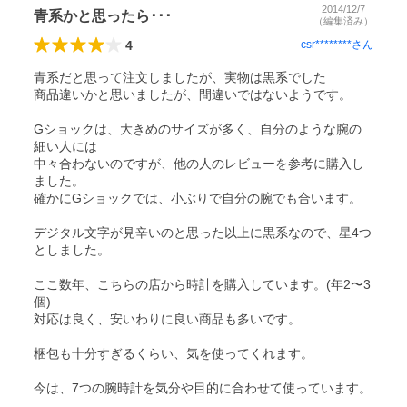
2014/12/7
青系かと思ったら･･･
（編集済み）
4
csr********
さん
青系だと思って注文しましたが、実物は黒系でした

商品違いかと思いましたが、間違いではないようです。

Gショックは、大きめのサイズが多く、自分のような腕の
細い人には

中々合わないのですが、他の人のレビューを参考に購入し
ました。

確かにGショックでは、小ぶりで自分の腕でも合います。

デジタル文字が見辛いのと思った以上に黒系なので、星4つ
としました。

ここ数年、こちらの店から時計を購入しています。(年2〜3
個)

対応は良く、安いわりに良い商品も多いです。

梱包も十分すぎるくらい、気を使ってくれます。

今は、7つの腕時計を気分や目的に合わせて使っています。
