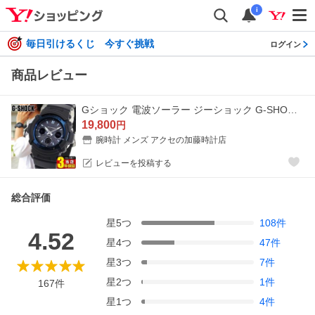
i
毎日引けるくじ 今すぐ挑戦
ログイン
商品レビュー
Gショック 電波ソーラー ジーショック G-SHOCK カシオ ブラック 黒 青 CASIO AWG-M100A-1A タフソーラー 腕時計 BASIC アナログ 逆輸入 腕時計
19,800
円
腕時計 メンズ アクセの加藤時計店
レビューを投稿する
総合評価
星
5
つ
108
件
4.52
星
4
つ
47
件
星
3
つ
7
件
星
2
つ
1
件
167
件
星
1
つ
4
件