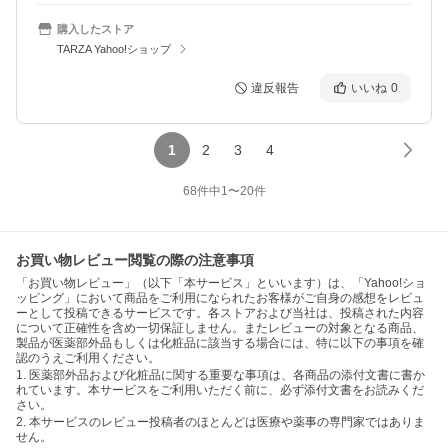
購入したストア
TARZA Yahoo!ショップ
違反報告
いいね
0
1
2
3
4
68
件中
1
〜
20
件
お買い物レビュー閲覧の際の注意事項
「お買い物レビュー」（以下「本サービス」といいます）は、「Yahoo!ショ
ッピング」において商品をご利用になられたお客様がご自身の感想をレビュ
ーとして投稿できるサービスです。各ストアおよび当社は、投稿された内容
について正確性を含め一切保証しません。またレビューの対象となる商品、
製品が医薬部外品もしくは化粧品に該当する場合には、特に以下の事項を確
認のうえご利用ください。
1. 医薬部外品および化粧品に関する重要な事項は、各商品の添付文書に書か
れています。本サービスをご利用いただく前に、必ず添付文書をお読みくだ
さい。
2. 本サービスのレビュー投稿者のほとんどは医療や薬事の専門家ではありま
せん。