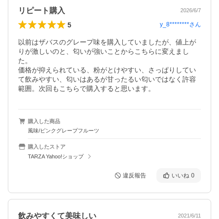
リピート購入
2026/6/7
5
y_8********
さん
以前はザバスのグレープ味を購入していましたが、値上が
りが激しいのと、匂いが強いことからこちらに変えまし
た。

価格が抑えられている、粉がとけやすい、さっぱりしてい
て飲みやすい、匂いはあるが甘ったるい匂いではなく許容
範囲。次回もこちらで購入すると思います。
購入した商品
風味/ピンクグレープフルーツ
購入したストア
TARZA Yahoo!ショップ
違反報告
いいね
0
飲みやすくて美味しい
2021/6/11