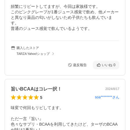
頻繁にリピートしてますが、今回は家族様です。

このピンクグレープが1番ジュース感覚で飲め、他メーカー
と異なり薬品の匂いがしないため子供たちも飲んでいま
す。

普通のジュース感覚で飲んでいるようです。
購入したストア
TARZA Yahoo!ショップ
違反報告
いいね
0
旨いBCAAはコレ一択！
2024/8/17
5
soa********
さん
味変で何回もリピしてます。

ただ一言『旨い』

色々なサプリ・BCAAを利用してきたけど、ターザのBCAA
が味は1番旨い！
