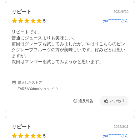
リピート
2021/8/20
5
yor********
さん
リピートです。

普通にジュースよりも美味しい。

前回はグレープも試してみましたが、やはりこちらのピン
クグレープフルーツの方が美味しいです。好みだとは思い
ますが。

次回はマンゴーを試してみようかと思います。
購入したストア
TARZA Yahoo!ショップ
違反報告
いいね
1
リピート
2022/3/11
5
yor********
さん