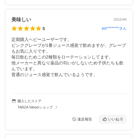
美味しい
2022/4/6
5
yor********
さん
定期購入ヘビーユーザーです。

ピンクグレープが1番ジュース感覚で飲めますが、グレープ
もお気に入りです。

毎日飲むためこの2種類をローテーションしてます。

他メーカーと異なり薬品の匂いがしないため子供たちも飲
んでいます。

普通のジュース感覚で飲んでいるようです。

購入したストア
TARZA Yahoo!ショップ
違反報告
いいね
0