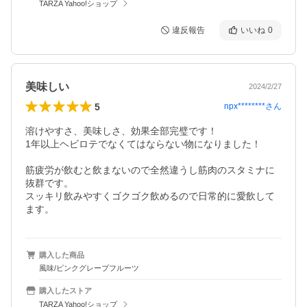
TARZA Yahoo!ショップ
違反報告
いいね
0
美味しい
2024/2/27
5
npx********
さん
溶けやすさ、美味しさ、効果全部完璧です！

1年以上ヘビロテでなくてはならない物になりました！

筋疲労が飲むと飲まないので全然違うし筋肉のスタミナに
抜群です。

スッキリ飲みやすくゴクゴク飲めるので日常的に愛飲して
ます。
購入した商品
風味/ピンクグレープフルーツ
購入したストア
TARZA Yahoo!ショップ