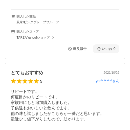
購入した商品
風味/ピンクグレープフルーツ
購入したストア
TARZA Yahoo!ショップ
違反報告
いいね
0
とてもおすすめ
2021/10/29
5
yor********
さん
リピートです。

何度目かのリピートです。

家族用にもと追加購入しました。

子供達もおいしいと飲んでます。

他の味も試しましたがこちらが一番だと思います。

最近少し値下がりしたので、助かります。