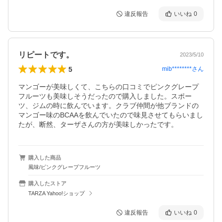
違反報告
いいね
0
リピートです。
2023/5/10
5
mib********
さん
マンゴーが美味しくて、こちらの口コミでピンクグレープ
フルーツも美味しそうだったので購入しました。スポー
ツ、ジムの時に飲んでいます。クラブ仲間が他ブランドの
マンゴー味のBCAAを飲んでいたので味見させてもらいまし
たが、断然、ターザさんの方が美味しかったです。
購入した商品
風味/ピンクグレープフルーツ
購入したストア
TARZA Yahoo!ショップ
違反報告
いいね
0