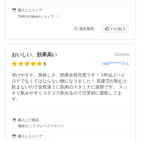
購入したストア
TARZA Yahoo!ショップ
違反報告
いいね
1
おいしい、効果高い
2024/4/26
5
npx********
さん
溶けやすさ、美味しさ、効果全部完璧です！ 1年以上ヘビ
ロテでなくてはならない物になりました！ 筋疲労が飲むと
飲まないので全然違うし筋肉のスタミナに抜群です。 スッ
キリ飲みやすくゴクゴク飲めるので日常的に愛飲してま
す。
購入した商品
風味/ピンクグレープフルーツ
購入したストア