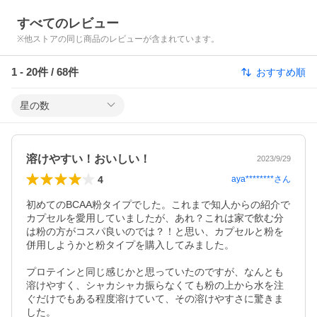
すべてのレビュー
※他ストアの同じ商品のレビューが含まれています。
1
-
20
件 /
68
件
おすすめ順
星の数
溶けやすい！おいしい！
2023/9/29
4
aya********
さん
初めてのBCAA粉タイプでした。これまで知人からの紹介で
カプセルを愛用していましたが、あれ？これは家で飲む分
は粉の方がコスパ良いのでは？！と思い、カプセルと粉を
併用しようかと粉タイプを購入してみました。

プロテインと同じ感じかと思っていたのですが、なんとも
溶けやすく、シャカシャカ振らなくても粉の上から水を注
ぐだけでもある程度溶けていて、その溶けやすさに驚きま
した。
