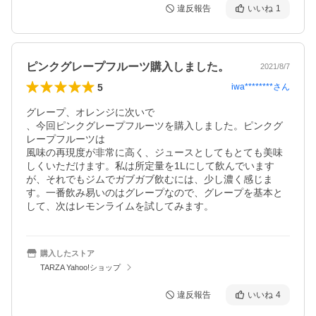
違反報告
いいね
1
ピンクグレープフルーツ購入しました。
2021/8/7
5
iwa********
さん
グレープ、オレンジに次いで

、今回ピンクグレープフルーツを購入しました。ピンクグ
レープフルーツは

風味の再現度が非常に高く、ジュースとしてもとても美味
しくいただけます。私は所定量を1Lにして飲んでいます
が、それでもジムでガブガブ飲むには、少し濃く感じま
す。一番飲み易いのはグレープなので、グレープを基本と
して、次はレモンライムを試してみます。
購入したストア
TARZA Yahoo!ショップ
違反報告
いいね
4