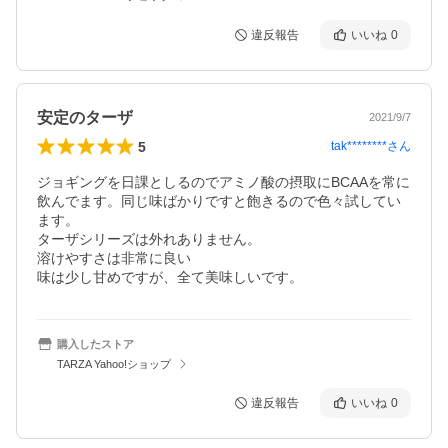
違反報告
いいね
0
安定のターザ
2021/9/7
5
tak********
さん
ジョギングを日課としるのでアミノ酸の摂取にBCAAを常に
飲んでます。同じ味ばかりですと飽きるので色々試してい
ます。

ターザシリーズは外れありません。

溶けやすさは非常に良い

味は少し甘めですが、全て美味しいです。
購入したストア
TARZA Yahoo!ショップ
違反報告
いいね
0