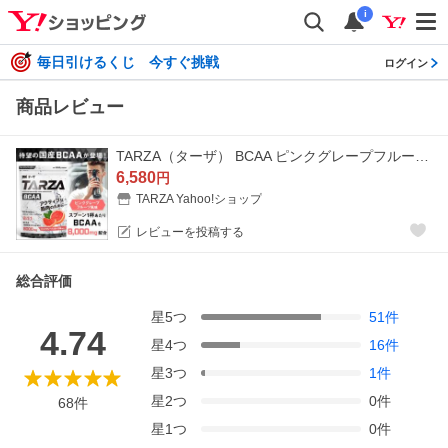
i
毎日引けるくじ 今すぐ挑戦
ログイン
商品レビュー
TARZA（ターザ） BCAA ピンクグレープフルーツ風味 1kg クエン酸 パウダー 約80杯分 アミノ酸 サプリ
6,580
円
TARZA Yahoo!ショップ
レビューを投稿する
総合評価
星
5
つ
51
件
4.74
星
4
つ
16
件
星
3
つ
1
件
星
2
つ
0
件
68
件
星
1
つ
0
件