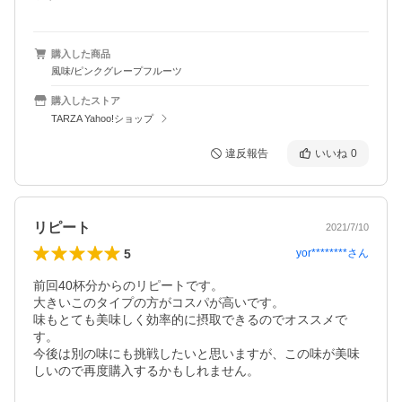
購入した商品
風味/ピンクグレープフルーツ
購入したストア
TARZA Yahoo!ショップ
違反報告
いいね
0
リピート
2021/7/10
5
yor********
さん
前回40杯分からのリピートです。

大きいこのタイプの方がコスパが高いです。

味もとても美味しく効率的に摂取できるのでオススメで
す。

今後は別の味にも挑戦したいと思いますが、この味が美味
しいので再度購入するかもしれません。