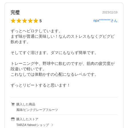
完璧
2023/11/19
5
npx********
さん
ずっとヘビロテしています。

まず味が普通に美味しい！なんのストレスもなくグビグビ
飲めます。

そしてすぐ溶けます。ダマにもならず簡単です。

トレーニング中、野球中に飲むのですが、筋肉の疲労度が
段違いで軽いです。

これなしでは体動かすの心配になるレベルです。

ずっとリピートすると思います！
購入した商品
風味/ピンクグレープフルーツ
購入したストア
TARZA Yahoo!ショップ