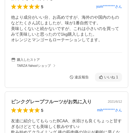
5
yum********
さん
他より成分がいい分、お高めですが、海外のや国内のもの
などたくさん試しましたが、味が1番自然です。

美味しくないと続かないですが、これは小さいのを買って
みて美味しいと思ったので1kg購入しました。

オレンジとマンゴーもローテーションしてます。
購入したストア
TARZA Yahoo!ショップ
違反報告
いいね
1
ピンクグレープフルーツがお気に入り
2021/6/12
5
mih********
さん
友達に紹介してもらったBCAA、水溶けも良くちょっと甘す
ぎるけどとても美味しく飲みやすい♪

飲み始めてクライミング 後の筋肉痛の治りが劇的に早くな