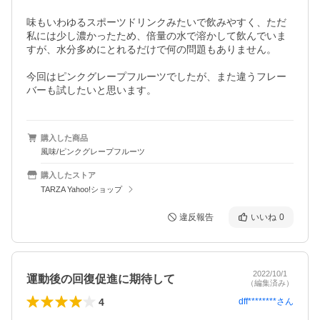
味もいわゆるスポーツドリンクみたいで飲みやすく、ただ
私には少し濃かったため、倍量の水で溶かして飲んでいま
すが、水分多めにとれるだけで何の問題もありません。

今回はピンクグレープフルーツでしたが、また違うフレー
バーも試したいと思います。
購入した商品
風味/ピンクグレープフルーツ
購入したストア
TARZA Yahoo!ショップ
違反報告
いいね
0
2022/10/1
運動後の回復促進に期待して
（編集済み）
4
dff********
さん