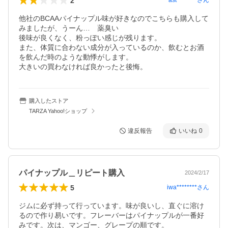
2
ast********
さん
他社のBCAAパイナップル味が好きなのでこちらも購入して
みましたが、うーん…　薬臭い

後味が良くなく、粉っぽい感じが残ります。

また、体質に合わない成分が入っているのか、飲むとお酒
を飲んだ時のような動悸がします。

大きいの買わなければ良かったと後悔。
購入したストア
TARZA Yahoo!ショップ
違反報告
いいね
0
パイナップル＿リピート購入
2024/2/17
5
iwa********
さん
ジムに必ず持って行っています。味が良いし、直ぐに溶け
るので作り易いです。フレーバーはパイナップルが一番好
みです。次は、マンゴー、グレープの順です。
