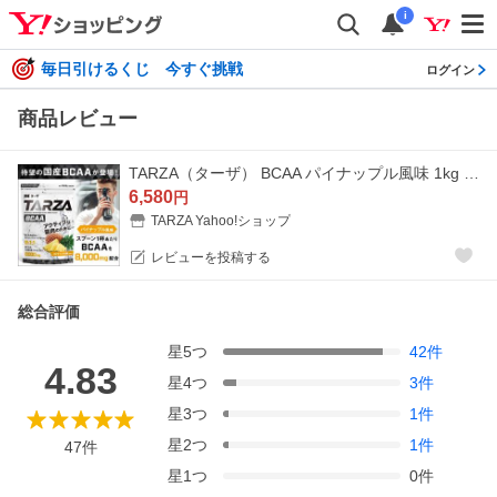
i
毎日引けるくじ 今すぐ挑戦
ログイン
商品レビュー
TARZA（ターザ） BCAA パイナップル風味 1kg クエン酸 パウダー 約80杯分 アミノ酸 サプリ
6,580
円
TARZA Yahoo!ショップ
レビューを投稿する
総合評価
星
5
つ
42
件
4.83
星
4
つ
3
件
星
3
つ
1
件
星
2
つ
1
件
47
件
星
1
つ
0
件