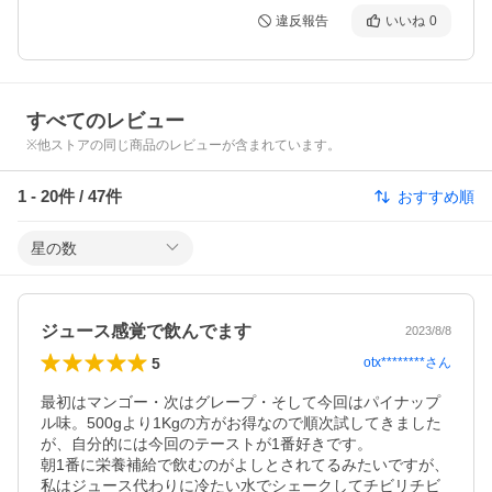
違反報告
いいね
0
すべてのレビュー
※他ストアの同じ商品のレビューが含まれています。
1
-
20
件 /
47
件
おすすめ順
星の数
ジュース感覚で飲んでます
2023/8/8
5
otx********
さん
最初はマンゴー・次はグレープ・そして今回はパイナップ
ル味。500gより1Kgの方がお得なので順次試してきました
が、自分的には今回のテーストが1番好きです。

朝1番に栄養補給で飲むのがよしとされてるみたいですが、
私はジュース代わりに冷たい水でシェークしてチビリチビ