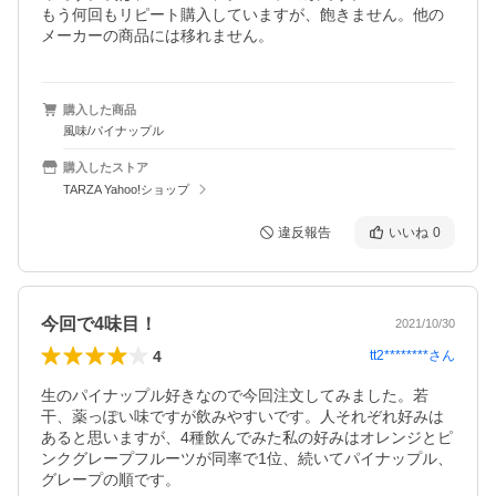
もう何回もリピート購入していますが、飽きません。他の
メーカーの商品には移れません。
購入した商品
風味/パイナップル
購入したストア
TARZA Yahoo!ショップ
違反報告
いいね
0
今回で4味目！
2021/10/30
4
tt2********
さん
生のパイナップル好きなので今回注文してみました。若
干、薬っぽい味ですが飲みやすいです。人それぞれ好みは
あると思いますが、4種飲んでみた私の好みはオレンジとピ
ンクグレープフルーツが同率で1位、続いてパイナップル、
グレープの順です。