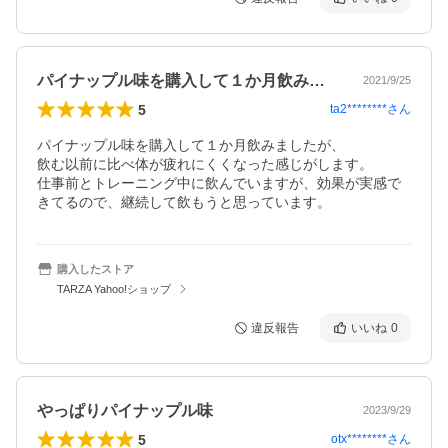
パイナップル味を購入して１か月飲みまし…
2021/9/25
5
ta2********
さん
パイナップル味を購入して１か月飲みましたが、

飲む以前に比べ体が疲れにくくなった感じがします。

仕事前とトレーニング中に飲んでいますが、効果が実感で
きてるので、継続して飲もうと思っています。
購入したストア
TARZA Yahoo!ショップ
違反報告
いいね
0
やっぱりパイナップル味
2023/9/29
5
otx********
さん