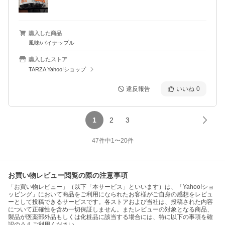
購入した商品
風味/パイナップル
購入したストア
TARZA Yahoo!ショップ
違反報告
いいね
0
1
2
3
47
件中
1
〜
20
件
お買い物レビュー閲覧の際の注意事項
「お買い物レビュー」（以下「本サービス」といいます）は、「Yahoo!ショ
ッピング」において商品をご利用になられたお客様がご自身の感想をレビュ
ーとして投稿できるサービスです。各ストアおよび当社は、投稿された内容
について正確性を含め一切保証しません。またレビューの対象となる商品、
製品が医薬部外品もしくは化粧品に該当する場合には、特に以下の事項を確
認のうえご利用ください。