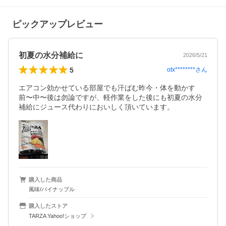
ピックアップレビュー
初夏の水分補給に
2026/5/21
5
otx********
さん
エアコン効かせている部屋でも汗ばむ昨今・体を動かす
前〜中〜後は勿論ですが、軽作業をした後にも初夏の水分
補給にジュース代わりにおいしく頂いています。
購入した商品
風味/パイナップル
購入したストア
TARZA Yahoo!ショップ