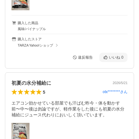
購入した商品
風味/パイナップル
購入したストア
TARZA Yahoo!ショップ
違反報告
いいね
0
初夏の水分補給に
2026/5/21
5
otx********
さん
エアコン効かせている部屋でも汗ばむ昨今・体を動かす
前〜中〜後は勿論ですが、軽作業をした後にも初夏の水分
補給にジュース代わりにおいしく頂いています。