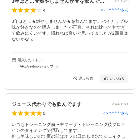
3年ほど…★燃やしませんか★を飲んでま…
2021/12/3
4
mac********
さん
3年ほど…★燃やしませんか★を飲んでます。パイナップル
味が好きなので購入しましたが正直、それに比べて甘すぎ
て飲みにくいです。慣れれば良いと思ってましたが2回目は
ないかなぁー
購入したストア
TARZA Yahoo!ショップ
違反報告
いいね
0
ジュース代わりでも飲んでます
2024/11/21
5
otx********
さん
いつもトレーニング前〜中ターザ・トレーニング後プロテ
インのタイミングで摂取してます。

但し美味しいので夏の間はオフの日にも冷水でシェイクし