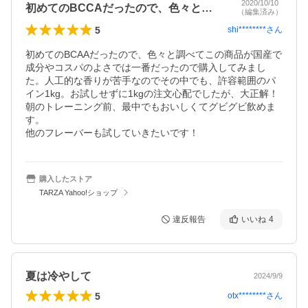
2020/10/10
初めてのBCCAだったので、色々と調べ…
（編集済み）
5
shi********
さん
初めてのBCAAだったので、色々と調べてこの商品が国産で
成分やコスパのよさでは一番だったので購入してみまし
た。人工的な香りが苦手なのでその中でも、許容範囲のパ
イン1kg。お試しせずに1kgの注文心配でしたが、大正解！
朝のトレーニング前、最中でもおいしくてグビグビ飲めま
す。

他のフレーバーも試していきたいです！
購入したストア
TARZA Yahoo!ショップ
違反報告
いいね
4
夏は冷やして
2024/9/9
5
otx********
さん