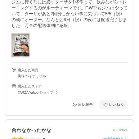
ジムに行く前には必ずターザを1杯作って、飲みながらトレ
ーニングするのがルーティーンです。GW中もジムはやって
いて、ターザがあと2回分しかない事に気づいて5/5（祝）
の朝にオーダー。なんと翌6日（祝）の夜には配送完了しま
した。万全の配送体制に感服。
購入した商品
風味/パイナップル
購入したストア
TARZA Yahoo!ショップ
違反報告
いいね
0
合わなかったかな
2021/9/21