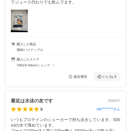
てジュース代わりでも飲んでます。
購入した商品
風味/パイナップル
購入したストア
TARZA Yahoo!ショップ
違反報告
いいね
0
最近は水泳の友です
2026/4/7
5
otx********
さん
いつもプロテインのシェーカーで持ち歩きしています。500
mlの水で薄めています。

プールで100m泳ぐ度に100ml飲んで500m泳いで飲み干し