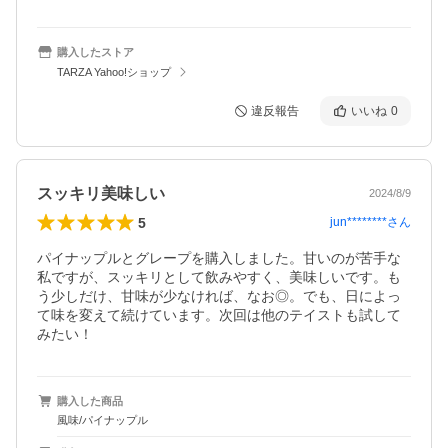
購入したストア
TARZA Yahoo!ショップ
違反報告
いいね
0
スッキリ美味しい
2024/8/9
5
jun********
さん
パイナップルとグレープを購入しました。甘いのが苦手な
私ですが、スッキリとして飲みやすく、美味しいです。も
う少しだけ、甘味が少なければ、なお◎。でも、日によっ
て味を変えて続けています。次回は他のテイストも試して
みたい！
購入した商品
風味/パイナップル