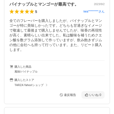
パイナップルとマンゴーが最高です。
2023/9/2
5
iwa********
さん
全てのフレーバーを購入しましたが、パイナップルとマン
ゴーが特に美味しかったです。どちらも甘過ぎなイメージ
で敬遠して最後まで購入しませんでしたが、味香の再現性
が高く、素晴らしい出来でした。私は酸味を補うためクエ
ン酸を数グラム添加して作っていますが、飲み飽きずジム
の他に会社へも持って行っています。また、リピート購入
します。
購入した商品
風味/パイナップル
購入したストア
TARZA Yahoo!ショップ
違反報告
いいね
0