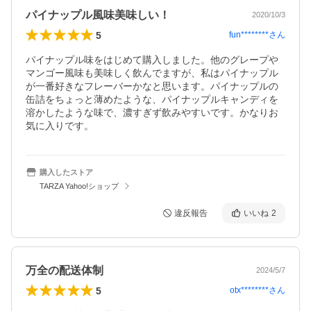
パイナップル風味美味しい！
2020/10/3
5
fun********
さん
パイナップル味をはじめて購入しました。他のグレープや
マンゴー風味も美味しく飲んでますが、私はパイナップル
が一番好きなフレーバーかなと思います。パイナップルの
缶詰をちょっと薄めたような、パイナップルキャンディを
溶かしたような味で、濃すぎず飲みやすいです。かなりお
気に入りです。
購入したストア
TARZA Yahoo!ショップ
違反報告
いいね
2
万全の配送体制
2024/5/7
5
otx********
さん