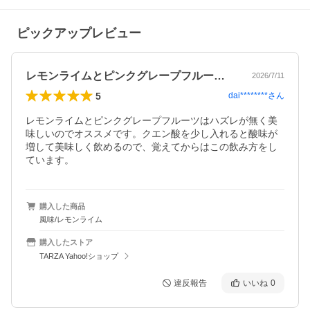
ピックアップレビュー
レモンライムとピンクグレープフルーツは…
2026/7/11
5
dai********
さん
レモンライムとピンクグレープフルーツはハズレが無く美
味しいのでオススメです。クエン酸を少し入れると酸味が
増して美味しく飲めるので、覚えてからはこの飲み方をし
ています。
購入した商品
風味/レモンライム
購入したストア
TARZA Yahoo!ショップ
違反報告
いいね
0