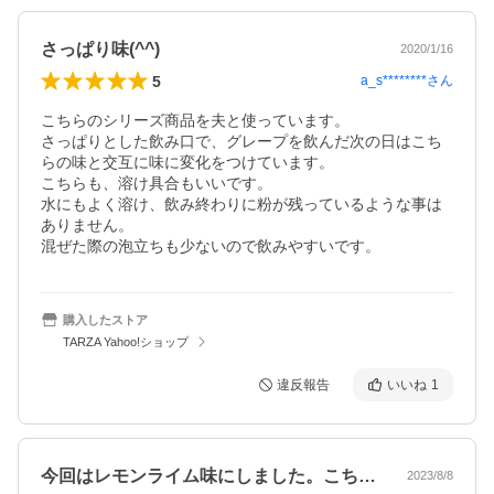
さっぱり味(^^)
2020/1/16
5
a_s********
さん
こちらのシリーズ商品を夫と使っています。

さっぱりとした飲み口で、グレープを飲んだ次の日はこち
らの味と交互に味に変化をつけています。

こちらも、溶け具合もいいです。

水にもよく溶け、飲み終わりに粉が残っているような事は
ありません。

混ぜた際の泡立ちも少ないので飲みやすいです。
購入したストア
TARZA Yahoo!ショップ
違反報告
いいね
1
今回はレモンライム味にしました。こちら…
2023/8/8