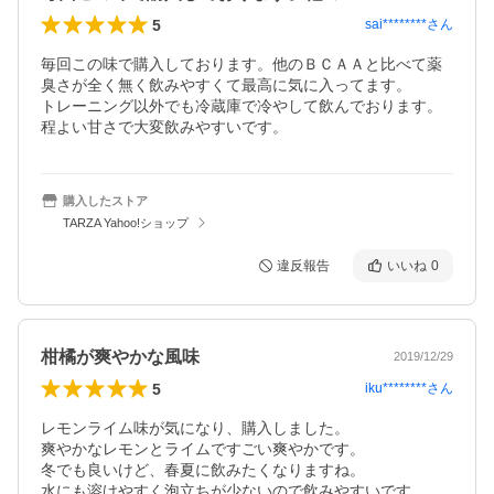
5
sai********
さん
毎回この味で購入しております。他のＢＣＡＡと比べて薬
臭さが全く無く飲みやすくて最高に気に入ってます。

トレーニング以外でも冷蔵庫で冷やして飲んでおります。
購入したストア
TARZA Yahoo!ショップ
違反報告
いいね
0
柑橘が爽やかな風味
2019/12/29
5
iku********
さん
レモンライム味が気になり、購入しました。

爽やかなレモンとライムですごい爽やかです。

冬でも良いけど、春夏に飲みたくなりますね。

水にも溶けやすく泡立ちが少ないので飲みやすいです。