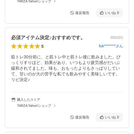
TARZA Yahoo!ショップ
違反報告
いいね
0
必須アイテム決定♪おすすめです。
2021/2/1
5
fuk********
さん
筋トレ30分前に、と筋トレ中と筋トレ後に飲みました。び
っくりすりほど、効果があり、いつもより疲労感がだいぶ
緩和されてました。味も、おもったよりもさっぱりしてい
て、甘いのが大の苦手な私でも飲みやすく美味しいです。
リピ決定♪
購入したストア
TARZA Yahoo!ショップ
違反報告
いいね
0