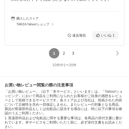
購入したストア
TARZA Yahoo!ショップ
違反報告
いいね
1
1
2
3
53
件中
1
〜
20
件
お買い物レビュー閲覧の際の注意事項
「お買い物レビュー」（以下「本サービス」といいます）は、「Yahoo!ショ
ッピング」において商品をご利用になられたお客様がご自身の感想をレビュ
ーとして投稿できるサービスです。各ストアおよび当社は、投稿された内容
について正確性を含め一切保証しません。またレビューの対象となる商品、
製品が医薬部外品もしくは化粧品に該当する場合には、特に以下の事項を確
認のうえご利用ください。
1. 医薬部外品および化粧品に関する重要な事項は、各商品の添付文書に書か
れています。本サービスをご利用いただく前に、必ず添付文書をお読みくだ
さい。