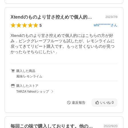
Xtendのものより甘さ控えめで個人的…
2023/7/9
5
whl********
さん
Xtendのものより甘さ控えめで個人的にはこちらの方が好
み．ピンクグレープフルーツも試したが、レモンライムに
戻ってきてリピート購入です。もっと甘くないものが見つ
かったらそちらにしたい．
購入した商品
風味/レモンライム
購入したストア
TARZA Yahoo!ショップ
違反報告
いいね
0
毎回この味で購入しております。他のＢＣ…
2022/9/20