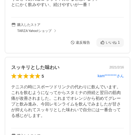
とにかく飲みやすい、続けやすいが一番！
購入したストア
TARZA Yahoo!ショップ
違反報告
いいね
1
スッキリとした味わい
2021/2/16
5
kam********
さん
テニスの時にスポーツドリンクの代わりに飲んでいます。
これを飲むようになってからスタミナの持続と翌日の筋肉
痛が改善されました。これまでオレンジから初めてグレー
プと飲み進み、今回レモンライムを飲んでみましたが甘さ
が抑えられてスッキリとした味わいで自分には一番合って
る感じがします。