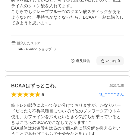
身体を動かしていると、もう少し酸味が欲しいので、私は
ライムのクエン酸を入れてます。

こちらでもグレープフルーツのクエン酸スティックがある
ようなので、手持ちがなくなったら、BCAAと一緒に購入し
てみようと思います。
購入したストア
TARZA Yahoo!ショップ
違反報告
いいね
0
BCAAはずっとこれ。
2021/9/25
5
ta_********
さん
筋トレの部位によって使い分けておりますが、かなりハー
ドだったり不得意種目については他のプレワークアウトを
使用、カフェインを抑えたいときや気持ちが乗っていると
きはこちらのBCAAでこなしております^ ^

EAA単体はお値段もはるので個人的に筋分解を抑えるとい
うことであればこちらで十分かなと思います。
