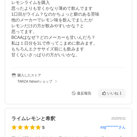
レモンライムを購入

思ったよりも甘くかなり薄めて飲んでます

1口目がライム？なのかちょっと癖のある苦味

他のメーカーでレモン味を飲んでましたが

レモンだけの方が飲みやすいかな？と

思ってます。

BCAAはなぜ？どのメーカーも甘いんだろ？

私は１日分を1Lで作ってこまめに飲みます。

もちろんエクササイズ前にも飲みます

甘くないさっぱりの方がいいかな。
購入したストア
TARZA Yahoo!ショップ
違反報告
いいね
1
ライムレモンと希釈
2020/5/11
5
xsg********
さん