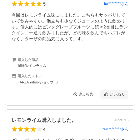
5
fur********
さん
今回はレモンライム味にしました。こちらもサッパリして
いて飲みやすい。泡立ちも少なくジュースのように飲めま
す。個人的にはピンクグレープフルーツに続き2番目にラン
クイン。一通り飲みましたが、どの味を飲んでもハズレが
なく、ターザの商品気に入ってます。
購入した商品
風味/レモンライム
購入したストア
TARZA Yahoo!ショップ
違反報告
いいね
0
レモンライム購入しました。
2022/1/15
4
iwa********
さん