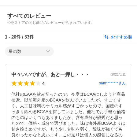
すべてのレビュー
※他ストアの同じ商品のレビューが含まれています。
1
-
20
件 /
53
件
おすすめ順
星の数
中々いいですが、あと一押し・・・
2021/8/11
4
sam********
さん
他社のEAAを飲み切ったので、今度はBCAAにしようと商品
検索。以前海外産のBCAAを飲んでいましたが、すごく甘
く、人工甘味料のケミカル感がすごかったので、国産のす
っきり飲めるBCAAを探していました。他社でお手軽な価格
のものはいくつもありましたが、含有成分が優秀だと思っ
たので、価格＜成分で選びました。味は海外産BCAAよりは
甘さ控えめですが、もう少し甘味を弱く、酸味が強くても
良かったかなと思います。この辺りは個人の感覚になるの