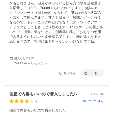
かもしれません。自分がやっている飲み方は水を規定量よ
り増量して（600～700mlくらい入れてます）、無味のシト
ルリンマレート（ALL○○○）を入れて、某○○○ＮＤのBCAA
っぽくして飲んでます。甘さも薄まり、酸味がグッと強く
なるので、トレーニング中だけでなくポストワークアウト
ドリンクとしてもさっぱり飲めます。1パッケージの量が多
いので、湿気に気をつけて、別容器に移して少しずつ使用
できるようにしないと多分湿気てしまい、味が悪くなると
思いますので、管理に気を配らないといけないですね。
購入したストア
TARZA Yahoo!ショップ
違反報告
いいね
3
国産で内容もいいので購入しましたレモン…
2020/11/16
4
bel********
さん
国産で内容もいいので購入しました
