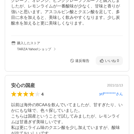
グレープ、オレンジ、ピンクグレープフルーツと購入しま
したが、レモンライムが一番酸味が少なく、甘味と香りが
強いと思います。アスコルビン酸とクエン酸を足して、多
目に水を加えると、美味しく飲みやすくなります。少し炭
酸水を加えると更に美味しくなります。
購入したストア
TARZA Yahoo!ショップ
違反報告
いいね
0
安心の国産
2021/11/13
4
ycf********
さん
以前は海外のBCAAを飲んでいてましたが、甘すぎたり、い
かにもな味で、色々探していました。

こちらは国産ということで試してみましたが、レモンライ
ムは甘過ぎず美味しいです。

私は更にライム味のクエン酸を少し加えていますが、酸味
が出ておいしいです。