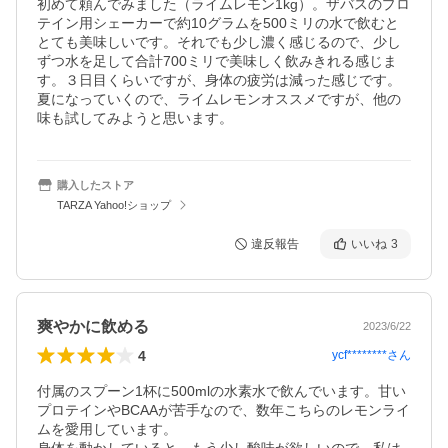
初めて頼んでみました（ライムレモン1kg）。ザバスのプロ
テイン用シェーカーで約10グラムを500ミリの水で飲むと
とても美味しいです。それでも少し濃く感じるので、少し
ずつ水を足して合計700ミリで美味しく飲みきれる感じま
す。３日目くらいですが、身体の疲労は減った感じです。
夏になっていくので、ライムレモンオススメですが、他の
味も試してみようと思います。
購入したストア
TARZA Yahoo!ショップ
違反報告
いいね
3
爽やかに飲める
2023/6/22
4
ycf********
さん
付属のスプーン1杯に500mlの水素水で飲んでいます。甘い
プロテインやBCAAが苦手なので、数年こちらのレモンライ
ムを愛用しています。
