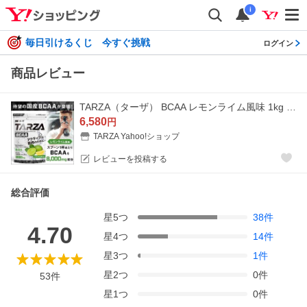
i
毎日引けるくじ 今すぐ挑戦
ログイン
商品レビュー
TARZA（ターザ） BCAA レモンライム風味 1kg クエン酸 パウダー 約80杯分 アミノ酸 サプリ
6,580
円
TARZA Yahoo!ショップ
レビューを投稿する
総合評価
星
5
つ
38
件
4.70
星
4
つ
14
件
星
3
つ
1
件
星
2
つ
0
件
53
件
星
1
つ
0
件