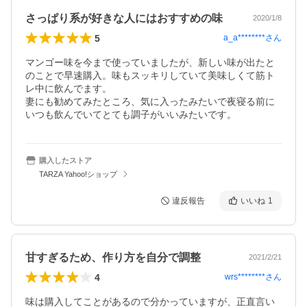
さっぱり系が好きな人にはおすすめの味
2020/1/8
5
a_a********
さん
マンゴー味を今まで使っていましたが、新しい味が出たと
のことで早速購入。味もスッキリしていて美味しくて筋ト
レ中に飲んでます。

妻にも勧めてみたところ、気に入ったみたいで夜寝る前に
いつも飲んでいてとても調子がいいみたいです。
購入したストア
TARZA Yahoo!ショップ
違反報告
いいね
1
甘すぎるため、作り方を自分で調整
2021/2/21
4
wrs********
さん
味は購入してことがあるので分かっていますが、正直言い