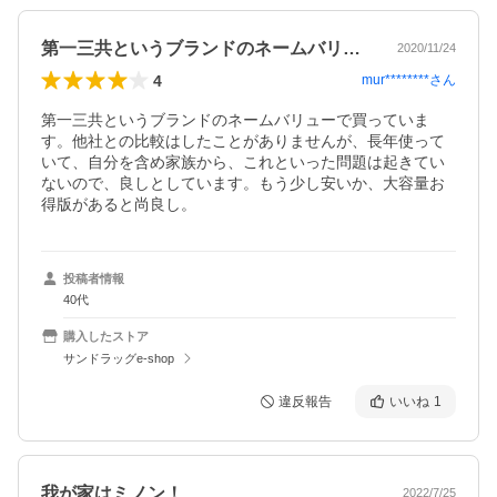
第一三共というブランドのネームバリュー…
2020/11/24
4
mur********
さん
第一三共というブランドのネームバリューで買っていま
す。他社との比較はしたことがありませんが、長年使って
いて、自分を含め家族から、これといった問題は起きてい
ないので、良しとしています。もう少し安いか、大容量お
得版があると尚良し。
投稿者情報
40代
購入したストア
サンドラッグe-shop
違反報告
いいね
1
我が家はミノン！
2022/7/25