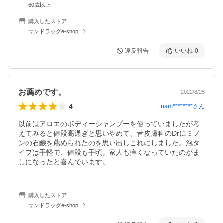
60歳以上
購入したストア
サンドラッグe-shop
違反報告
いいね
0
お薦めです。
2022/8/25
4
nam********
さん
以前はアロエのボディーシャンプーを使っていましたが考
えてみると値段高過ぎと思いやめて、昔皮膚科のDrにミノ
ンの石鹸を薦められたのを思い出しこれにしました。泡タ
イプは手軽で、値段も手頃。家人も痒くなっていたのがま
しになったと喜んでいます。
購入したストア
サンドラッグe-shop