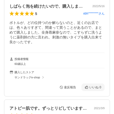
しばらく泡を続けたいので、購入しました。
2022/5/16
5
xbh********
さん
ボトルが、どの位持つのか解らないのと、近くのお店で
は、色々ありすぎて、間違って買うことがあるので、まと
めて購入しました。全身蕁麻疹なので、こすらずに洗うよ
うに薬剤師の方に言われ、刺激の無いタイプを購入出来て
良かったです。
投稿者情報
60歳以上
購入したストア
サンドラッグe-shop
違反報告
いいね
0
アトピー肌です。ずっとリピしています。…
2021/3/9