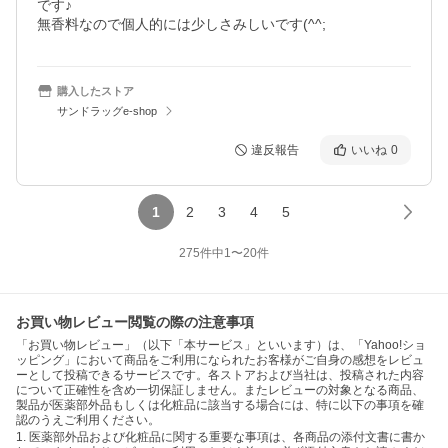
です♪

無香料なので個人的には少しさみしいです(^^;
購入したストア
サンドラッグe-shop
違反報告
いいね
0
1
2
3
4
5
275
件中
1
〜
20
件
お買い物レビュー閲覧の際の注意事項
「お買い物レビュー」（以下「本サービス」といいます）は、「Yahoo!ショ
ッピング」において商品をご利用になられたお客様がご自身の感想をレビュ
ーとして投稿できるサービスです。各ストアおよび当社は、投稿された内容
について正確性を含め一切保証しません。またレビューの対象となる商品、
製品が医薬部外品もしくは化粧品に該当する場合には、特に以下の事項を確
認のうえご利用ください。
1. 医薬部外品および化粧品に関する重要な事項は、各商品の添付文書に書か