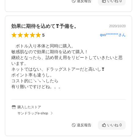
違反報告
いいね
0
効果に期待を込めて❣予備を。
2020/10/20
5
qvo********
さん
　ボトル入り本体と同時に購入。

敏感肌なので効果に期待を込めて購入！

継続となったら、詰め替え用をリピートしていきたいと思
います。

ネットではない、ドラッグストアーだと高いし❣

ポイント率も違うし。

コスト的に↘↘↘したら

有り難いですけどね。。。
購入したストア
サンドラッグe-shop
違反報告
いいね
0