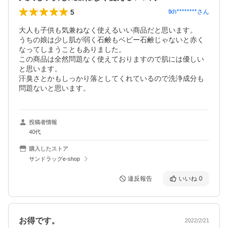
5
tkh********
さん
大人も子供も気兼ねなく使えるいい商品だと思います。

うちの娘は少し肌が弱く石鹸もベビー石鹸じゃないと赤く
なってしまうこともありました。

この商品は全然問題なく使えておりますので肌には優しい
と思います。

汗臭さとかもしっかり落としてくれているので洗浄成分も
問題ないと思います。
投稿者情報
40代
購入したストア
サンドラッグe-shop
違反報告
いいね
0
お得です。
2022/2/21