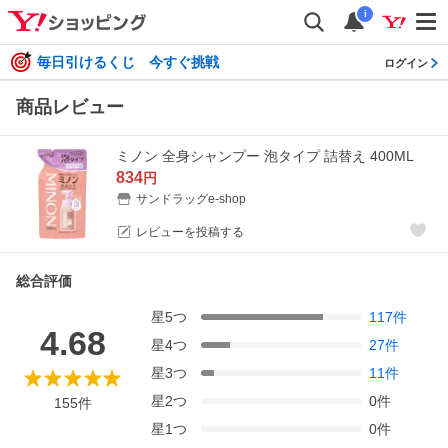
i
毎日引けるくじ 今すぐ挑戦
ログイン
商品レビュー
ミノン 全身シャンプー 泡タイプ 詰替え 400ML
834
円
サンドラッグe-shop
レビューを投稿する
総合評価
星
5
つ
117
件
4.68
星
4
つ
27
件
星
3
つ
11
件
星
2
つ
0
件
155
件
星
1
つ
0
件