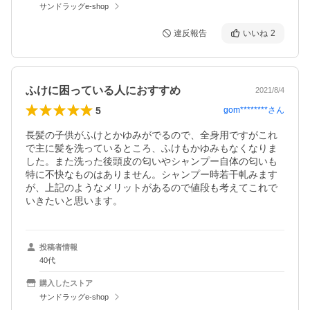
サンドラッグe-shop
違反報告
いいね
2
ふけに困っている人におすすめ
2021/8/4
5
gom********
さん
長髪の子供がふけとかゆみがでるので、全身用ですがこれ
で主に髪を洗っているところ、ふけもかゆみもなくなりま
した。また洗った後頭皮の匂いやシャンプー自体の匂いも
特に不快なものはありません。シャンプー時若干軋みます
が、上記のようなメリットがあるので値段も考えてこれで
いきたいと思います。
投稿者情報
40代
購入したストア
サンドラッグe-shop