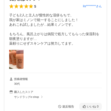
5
lis********
さん
子ども2人と主人が慢性的な湿疹もちで、

我が家はミノンで統一することにしました！

あれこれ試しましたが…結果ミノンです。

もちろん、風呂上がりは病院で処方してもらった保湿剤を
朝夜塗りますが…

薬頼りにせずスキンケアは努力してます。
投稿者情報
30代
購入したストア
サンドラッグe-shop
違反報告
いいね
0