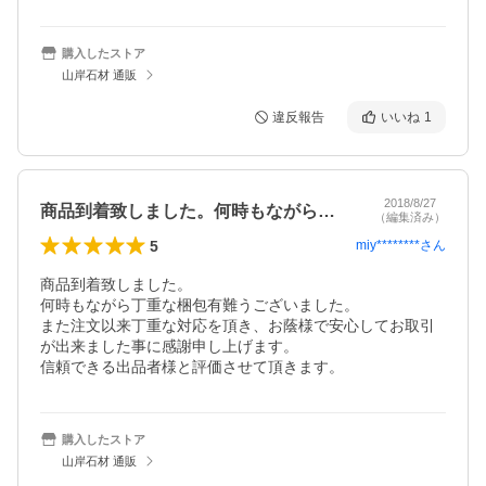
購入したストア
山岸石材 通販
違反報告
いいね
1
2018/8/27
商品到着致しました。何時もながら丁重な…
（編集済み）
5
miy********
さん
商品到着致しました。

何時もながら丁重な梱包有難うございました。

また注文以来丁重な対応を頂き、お蔭様で安心してお取引
が出来ました事に感謝申し上げます。

信頼できる出品者様と評価させて頂きます。
購入したストア
山岸石材 通販