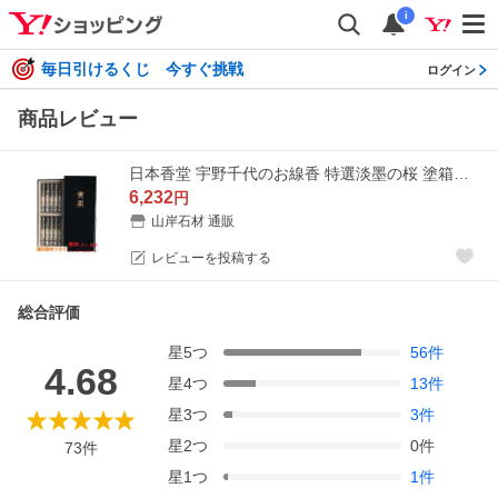
i
毎日引けるくじ 今すぐ挑戦
ログイン
商品レビュー
日本香堂 宇野千代のお線香 特選淡墨の桜 塗箱１０把 のし名前印刷無料付 四十九日 １周忌 法事の御供え物 贈答用線香 お中元 お歳暮 ギフト
6,232
円
山岸石材 通販
レビューを投稿する
総合評価
星
5
つ
56
件
4.68
星
4
つ
13
件
星
3
つ
3
件
星
2
つ
0
件
73
件
星
1
つ
1
件