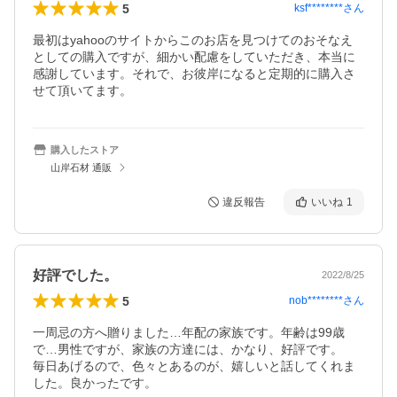
5
ksf********
さん
最初はyahooのサイトからこのお店を見つけてのおそなえ
としての購入ですが、細かい配慮をしていただき、本当に
感謝しています。それで、お彼岸になると定期的に購入さ
せて頂いてます。
購入したストア
山岸石材 通販
違反報告
いいね
1
好評でした。
2022/8/25
5
nob********
さん
一周忌の方へ贈りました…年配の家族です。年齢は99歳
で…男性ですが、家族の方達には、かなり、好評です。

毎日あげるので、色々とあるのが、嬉しいと話してくれま
した。良かったです。