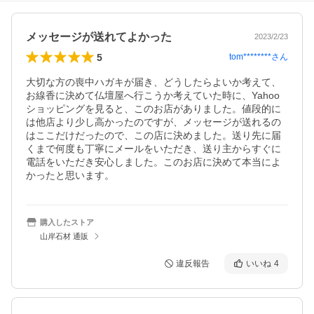
メッセージが送れてよかった
2023/2/23
5
tom********
さん
大切な方の喪中ハガキが届き、どうしたらよいか考えて、
お線香に決めて仏壇屋へ行こうか考えていた時に、Yahoo
ショッピングを見ると、このお店がありました。値段的に
は他店より少し高かったのですが、メッセージが送れるの
はここだけだったので、この店に決めました。送り先に届
くまで何度も丁寧にメールをいただき、送り主からすぐに
電話をいただき安心しました。このお店に決めて本当によ
かったと思います。
購入したストア
山岸石材 通販
違反報告
いいね
4