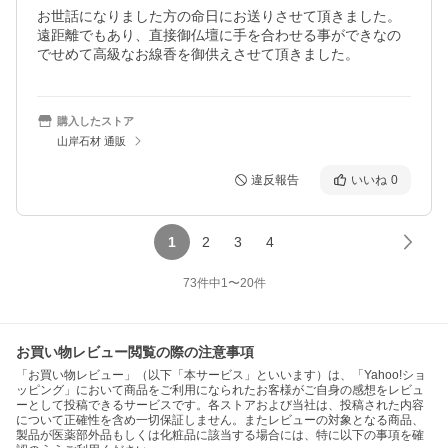
お世話になりました方の命日にお送りさせて頂きました。
遠距離でもあり、直接御仏壇に手を合わせる事ができなの
でせめて高級なお線香を御供えさせて頂きました。
購入したストア
山岸石材 通販
違反報告
いいね
0
1
2
3
4
73
件中
1
〜
20
件
お買い物レビュー閲覧の際の注意事項
「お買い物レビュー」（以下「本サービス」といいます）は、「Yahoo!ショ
ッピング」において商品をご利用になられたお客様がご自身の感想をレビュ
ーとして投稿できるサービスです。各ストアおよび当社は、投稿された内容
について正確性を含め一切保証しません。またレビューの対象となる商品、
製品が医薬部外品もしくは化粧品に該当する場合には、特に以下の事項を確