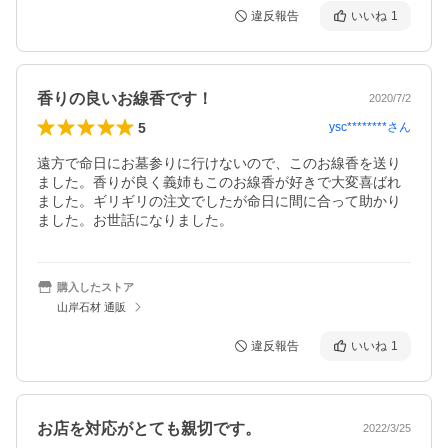
違反報告
いいね
1
香りの良いお線香です！
2020/7/2
5
ysc********
さん
遠方で命日にお墓参りに行けないので、このお線香を送り
ました。香りが良く義姉もこのお線香が好きで大変喜ばれ
ました。ギリギリの注文でしたが命日に間に合って助かり
ました。お世話になりました。
購入したストア
山岸石材 通販
違反報告
いいね
1
お店を対応がとても親切です。
2022/3/25