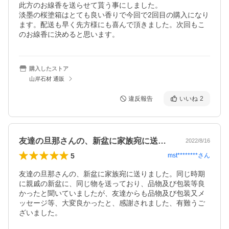
此方のお線香を送らせて貰う事にしました。

淡墨の桜塗箱はとても良い香りで今回で2回目の購入になり
ます。配送も早く先方様にも喜んで頂きました。次回もこ
のお線香に決めると思います。
購入したストア
山岸石材 通販
違反報告
いいね
2
友達の旦那さんの、新盆に家族宛に送りま…
2022/8/16
5
mst********
さん
友達の旦那さんの、新盆に家族宛に送りました。同じ時期
に親戚の新盆に、同じ物を送っており、品物及び包装等良
かったと聞いていましたが、友達からも品物及び包装又メ
ッセージ等、大変良かったと、感謝されました、有難うご
ざいました。