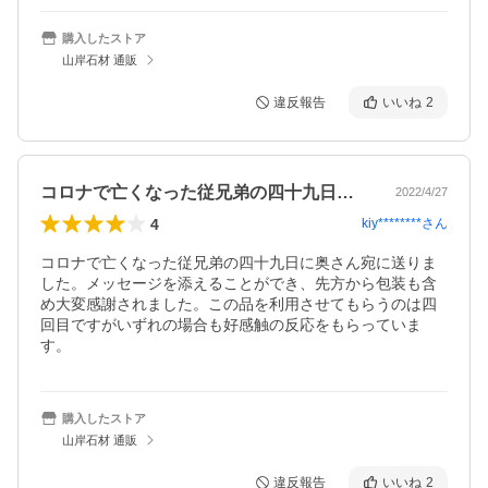
購入したストア
山岸石材 通販
違反報告
いいね
2
コロナで亡くなった従兄弟の四十九日に奥…
2022/4/27
4
kiy********
さん
コロナで亡くなった従兄弟の四十九日に奥さん宛に送りま
した。メッセージを添えることができ、先方から包装も含
め大変感謝されました。この品を利用させてもらうのは四
回目ですがいずれの場合も好感触の反応をもらっていま
す。
購入したストア
山岸石材 通販
違反報告
いいね
2