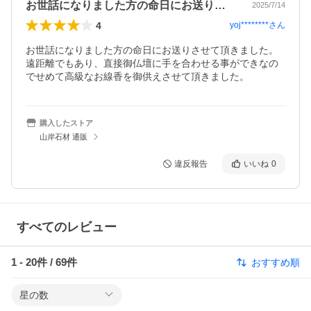
お世話になりました方の命日にお送りさせ…
2025/7/14
4
yoj********
さん
お世話になりました方の命日にお送りさせて頂きました。
遠距離でもあり、直接御仏壇に手を合わせる事ができなの
でせめて高級なお線香を御供えさせて頂きました。
購入したストア
山岸石材 通販
違反報告
いいね
0
すべてのレビュー
1
-
20
件 /
69
件
おすすめ順
星の数