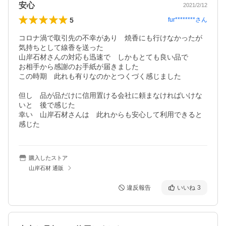
安心
2021/2/12
5
fur********
さん
コロナ渦で取引先の不幸があり　焼香にも行けなかったが

気持ちとして線香を送った

山岸石材さんの対応も迅速で　しかもとても良い品で　

お相手から感謝のお手紙が届きました

この時期　此れも有りなのかとつくづく感じました

但し　品が品だけに信用置ける会社に頼まなければいけな
いと　後で感じた

幸い　山岸石材さんは　此れからも安心して利用できると
感じた
購入したストア
山岸石材 通販
違反報告
いいね
3