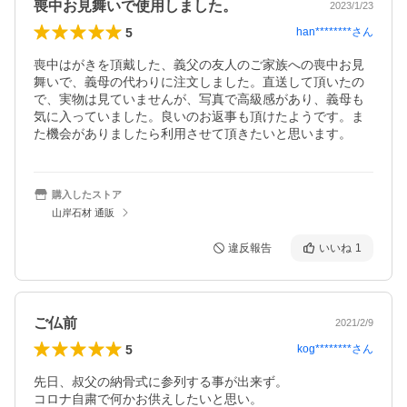
喪中お見舞いで使用しました。
2023/1/23
5
han********
さん
喪中はがきを頂戴した、義父の友人のご家族への喪中お見
舞いで、義母の代わりに注文しました。直送して頂いたの
で、実物は見ていませんが、写真で高級感があり、義母も
気に入っていました。良いのお返事も頂けたようです。ま
た機会がありましたら利用させて頂きたいと思います。
購入したストア
山岸石材 通販
違反報告
いいね
1
ご仏前
2021/2/9
5
kog********
さん
先日、叔父の納骨式に参列する事が出来ず。

コロナ自粛で何かお供えしたいと思い。
