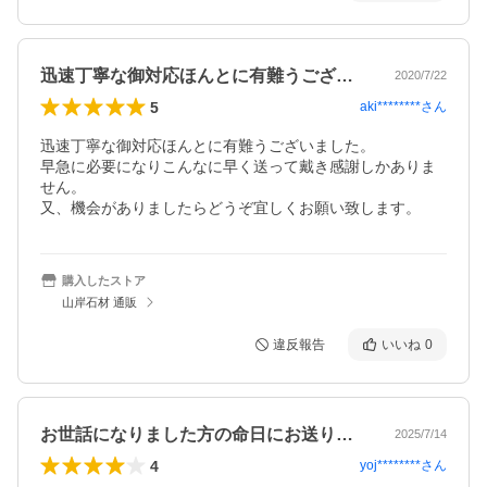
迅速丁寧な御対応ほんとに有難うございま…
2020/7/22
5
aki********
さん
迅速丁寧な御対応ほんとに有難うございました。

早急に必要になりこんなに早く送って戴き感謝しかありま
せん。

又、機会がありましたらどうぞ宜しくお願い致します。
購入したストア
山岸石材 通販
違反報告
いいね
0
お世話になりました方の命日にお送りさせ…
2025/7/14
4
yoj********
さん