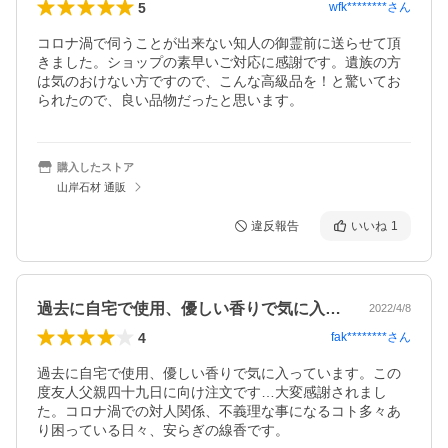
5
wfk********
さん
コロナ渦で伺うことが出来ない知人の御霊前に送らせて頂
きました。ショップの素早いご対応に感謝です。遺族の方
は気のおけない方ですので、こんな高級品を！と驚いてお
られたので、良い品物だったと思います。
購入したストア
山岸石材 通販
違反報告
いいね
1
過去に自宅で使用、優しい香りで気に入っ…
2022/4/8
4
fak********
さん
過去に自宅で使用、優しい香りで気に入っています。この
度友人父親四十九日に向け注文です…大変感謝されまし
た。コロナ渦での対人関係、不義理な事になるコト多々あ
り困っている日々、安らぎの線香です。