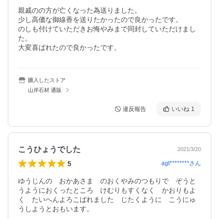
親戚のの方が亡くなった為送りました。

少し高価な御線香を送りたかったので良かったです。

のしも付けていただきお悔やみまで同封していただけまし
た。

大変喜ばれたので良かったです。
購入したストア
山岸石材 通販
違反報告
いいね
1
こうひょうでした
2021/3/20
5
agt********
さん
ゆうじんの　おかあさま　のおくやみのつもりで　ぞうと
うようにおくったところ　けむりもすくなく　かおりもよ
く　たいへんよろこばれました　じたくように　こうにゅ
うしようとおもいます。