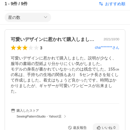
1
-
9
件 /
9
件
おすすめ順
星の数
可愛いデザインに惹かれて購入しました。…
2021/10/30
3
cha********
さん
可愛いデザインに惹かれて購入しました。説明が少なく、
服等の書籍の型紙より分かりにくい気がしました。

モデルの身長が書かれていなかったのは残念でした。155㎝
の私は、手持ちの生地の関係もあり　5センチ長さを短くし
て作成しました。着丈はちょうど良かったです。時間はか
かりましたが、ギャザーが可愛いワンピースが出来まし
た。
購入したストア
SewingPatternStudio・Yahoo!店
違反報告
いいね
0