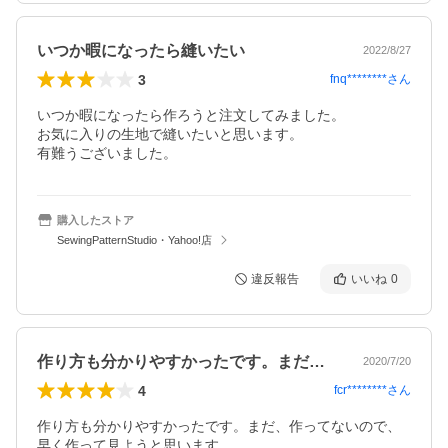
いつか暇になったら縫いたい
2022/8/27
3
fnq********
さん
いつか暇になったら作ろうと注文してみました。

お気に入りの生地で縫いたいと思います。

有難うございました。
購入したストア
SewingPatternStudio・Yahoo!店
違反報告
いいね
0
作り方も分かりやすかったです。まだ、作…
2020/7/20
4
fcr********
さん
作り方も分かりやすかったです。まだ、作ってないので、
早く作って見ようと思います。