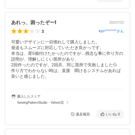
あれっ、困ったぞー❗️
2022/7/22
3
kyo********
さん
可愛いデザインに一目惚れして購入しました。

発送もスムーズに対応していただき良かっです。

本当は、星5個付けたかったのですが…残念な事に作り方の
説明が、理解しにくい箇所があり、

2回作ったのですが、2回共、同じ箇所で失敗しました💦

作り方でわからない時は、直接　聞けるシステムがあれば
購入したストア
SewingPatternStudio・Yahoo!店
違反報告
いいね
0