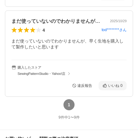
まだ使っていないのでわかりませんが、早…
2025/10/29
4
tod********
さん
まだ使っていないのでわかりませんが、早く生地を購入し
て製作したいと思います
購入したストア
SewingPatternStudio・Yahoo!店
違反報告
いいね
0
1
9
件中
1
〜
9
件