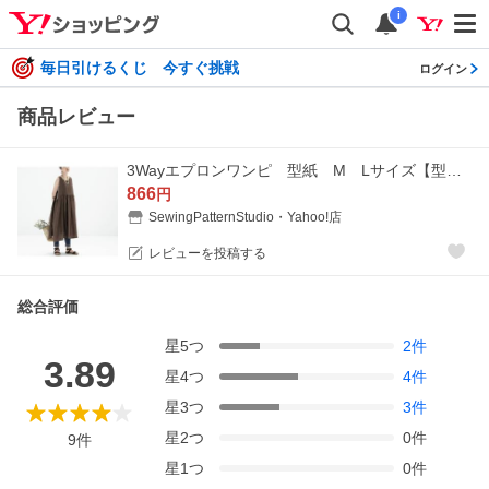
i
毎日引けるくじ 今すぐ挑戦
ログイン
商品レビュー
3Wayエプロンワンピ 型紙 M Lサイズ【型紙/縫い代付き/エプロン/ワンピース/レディース/パターン/縫い代付き/３way/２サイズ/かんたん/ソーイング/
866
円
SewingPatternStudio・Yahoo!店
レビューを投稿する
総合評価
星
5
つ
2
件
3.89
星
4
つ
4
件
星
3
つ
3
件
星
2
つ
0
件
9
件
星
1
つ
0
件