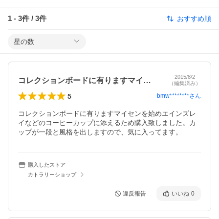
1
-
3
件 /
3
件
おすすめ順
星の数
2015/8/2
コレクションボードに有りますマイセンを…
（編集済み）
5
bmw********
さん
コレクションボードに有りますマイセンを始めエインズレ
イなどのコーヒーカップに添えるため購入致しました。カ
ップが一段と風格を出しますので、気に入ってます。
購入したストア
カトラリーショップ
違反報告
いいね
0