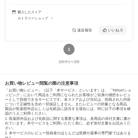
購入したストア
カトラリーショップ
違反報告
いいね
0
1
3
件中
1
〜
3
件
お買い物レビュー閲覧の際の注意事項
「お買い物レビュー」（以下「本サービス」といいます）は、「Yahoo!ショ
ッピング」において商品をご利用になられたお客様がご自身の感想をレビュ
ーとして投稿できるサービスです。各ストアおよび当社は、投稿された内容
について正確性を含め一切保証しません。またレビューの対象となる商品、
製品が医薬部外品もしくは化粧品に該当する場合には、特に以下の事項を確
認のうえご利用ください。
1. 医薬部外品および化粧品に関する重要な事項は、各商品の添付文書に書か
れています。本サービスをご利用いただく前に、必ず添付文書をお読みくだ
さい。
2. 本サービスのレビュー投稿者のほとんどは医療や薬事の専門家ではありま
せん。