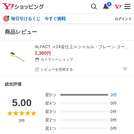
i
毎日引けるくじ 今すぐ挑戦
ログイン
商品レビュー
ALFACT ≪24金仕上≫シャルル・プレーン コーヒースプーン (名入れ無料)【日本製/荒澤製作所/アルファクト】
1,360
円
カトラリーショップ
レビューを投稿する
総合評価
星
5
つ
3
件
5.00
星
4
つ
0
件
星
3
つ
0
件
星
2
つ
0
件
3
件
星
1
つ
0
件