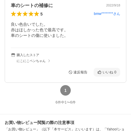
車のシートの補修に
2022/9/18
5
bmw********
さん
良い色合いでした。

赤はほしかった色で最高です。

車のシートの傷に使いました。
購入したストア
にこにこペンちゃん
違反報告
いいね
0
1
6
件中
1
〜
6
件
お買い物レビュー閲覧の際の注意事項
「お買い物レビュー」（以下「本サービス」といいます）は、「Yahoo!ショ