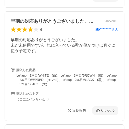
早期の対応ありがとうございました。未だ…
2022/9/13
4
sfp********
さん
早期の対応ありがとうございました。

未だ未使用ですが、気に入っている靴が傷がつけば直ぐに
使う予定です。
購入した商品
Le’taup 1本目/WHITE (白)、Le’taup 3本目/BROWN (茶)、Le’taup
4本目/DEEPRED (エンジ)、Le’taup 2本目/BLACK (黒)、Le’taup
5本目/BLACK (黒)
購入したストア
にこにこペンちゃん
違反報告
いいね
0