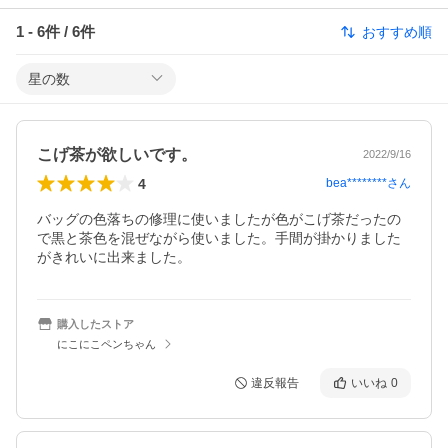
1
-
6
件 /
6
件
おすすめ順
星の数
こげ茶が欲しいです。
2022/9/16
4
bea********
さん
バッグの色落ちの修理に使いましたが色がこげ茶だったの
で黒と茶色を混ぜながら使いました。手間が掛かりました
がきれいに出来ました。
購入したストア
にこにこペンちゃん
違反報告
いいね
0