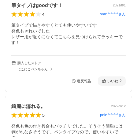
筆タイプはgoodです！
2021/8/1
4
sao********
さん
筆タイプで描きやすくとても使いやすいです

発色もきれいでした

レザー用が近くになくてこちらを見つけられてラッキーで
す！
購入したストア
にこにこペンちゃん
違反報告
いいね
2
綺麗に濡れる。
2022/9/12
5
pek********
さん
発色も色の付き具合もバッチリでした。そうそう簡単には
剥がれなさそうです。ペンタイプなので、使いやすいで