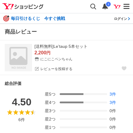
i
毎日引けるくじ 今すぐ挑戦
ログイン
商品レビュー
[送料無料]Le’taup 5本セット
2,200
円
にこにこペンちゃん
レビューを投稿する
総合評価
星
5
つ
3
件
4.50
星
4
つ
3
件
星
3
つ
0
件
星
2
つ
0
件
6
件
星
1
つ
0
件