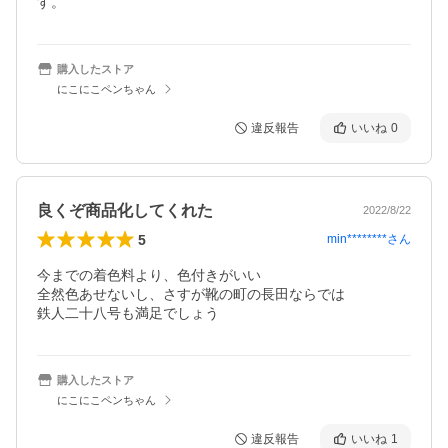
す。
購入したストア
にこにこペンちゃん
違反報告
いいね
0
良くぞ商品化してくれた
2022/8/22
5
min********
さん
今までの着色料より、色付きがいい

全然色あせないし、さすが靴の町の長田ならでは

鉄人二十八号も満足でしょう
購入したストア
にこにこペンちゃん
違反報告
いいね
1