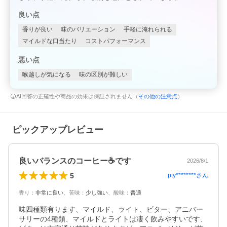
良い点
香りが良い
味のバリエーション
手軽に淹れられる
マイルドな口当たり
コストパフォーマンス
悪い点
喉越しが気になる
味の区別が難しい
AI回答の正確性や商品の効果は保証されません（
その他の注意点
）
ピックアップレビュー
良いバランスのコーヒー☕️です
2026/8/1
5
pty********
さん
香り
：
非常に良い
、
苦味
：
少し強い
、
酸味
：
普通
味四種類有ります、マイルド、ライト、ビター、アニバー
サリーの4種類、マイルドとライトは凄く飲みやすいです、