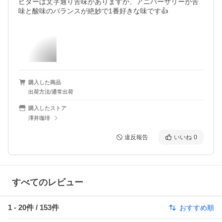
ビターは文字通り苦味がありますが、アニバーサリーが苦
味と酸味のバランスが絶妙で1番好きな味です👍
購入した商品
出荷方法/通常出荷
購入したストア
澤井珈琲
違反報告
いいね
0
すべてのレビュー
1
-
20
件 /
153
件
おすすめ順