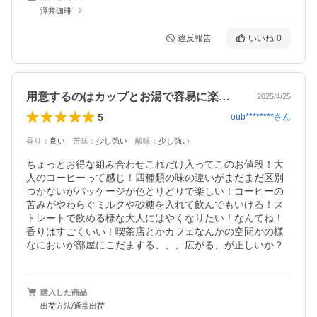
澤井珈琲
違反報告
いいね
0
用意するのはカップとお湯で容易に楽しむ！
2025/4/25
5
oub********
さん
香り
：
良い
、
苦味
：
少し強い
、
酸味
：
少し強い
ちょっとお得な組み合わせこれだけ入ってこのお値段！大
人のコーヒーって感じ！四種類の味の違いがまだまだ区別
つかないがパッケージが色とりどりで楽しい！コーヒーの
苦みがやわらぐミルクや砂糖を入れて飲んでもいける！ス
トレートで飲める様な大人にはやくなりたい！なんてね！
香りはすごくいい！喫茶店とかカフェなんかの空間かの様
なにおいが部屋にこだまする、、、広がる、が正しいか？
購入した商品
出荷方法/通常出荷