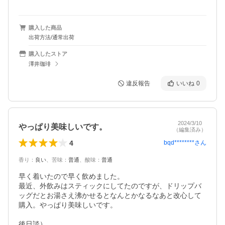
購入した商品
出荷方法/通常出荷
購入したストア
澤井珈琲
違反報告
いいね
0
2024/3/10
やっぱり美味しいです。
（編集済み）
4
bqd********
さん
香り
：
良い
、
苦味
：
普通
、
酸味
：
普通
早く着いたので早く飲めました。

最近、外飲みはスティックにしてたのですが、ドリップバ
ッグだとお湯さえ沸かせるとなんとかなるなあと改心して
購入。やっぱり美味しいです。

後日談）
