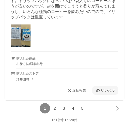
す。ドリップパックになっていない袋入りのコーヒーのほ
うが安いのですが、封を開けてしまうと香りが飛んでしま
うし、いろんな種類のコーヒーを飲みたいのでので、ドリ
ップパックは重宝しています 
購入した商品
出荷方法/通常出荷
購入したストア
澤井珈琲
違反報告
いいね
0
1
2
3
4
5
161
件中
1
〜
20
件