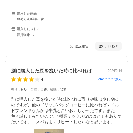
購入した商品
出荷方法/通常出荷
購入したストア
澤井珈琲
違反報告
いいね
0
別に購入した豆を挽いた時に比べれば香り…
2024/2/16
4
cie********
さん
香り
：
良い
、
苦味
：
普通
、
酸味
：
普通
別に購入した豆を挽いた時に比べれば香りや味は少し劣る
のですが、他のドリップバッグコーヒーに比べればマイル
ドブレンドなんかは牛乳と合いおいしかったです。また、
色々試してみたいので、4種類ミックスなのはとてもありが
たいです。コスパもよくリピートしたいなと思います。