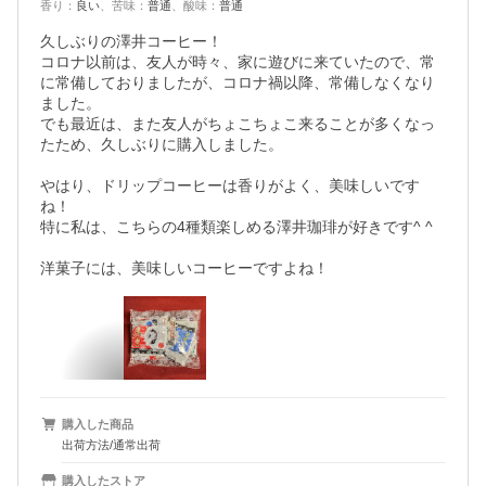
香り
：
良い
、
苦味
：
普通
、
酸味
：
普通
久しぶりの澤井コーヒー！

コロナ以前は、友人が時々、家に遊びに来ていたので、常
に常備しておりましたが、コロナ禍以降、常備しなくなり
ました。

でも最近は、また友人がちょこちょこ来ることが多くなっ
たため、久しぶりに購入しました。

やはり、ドリップコーヒーは香りがよく、美味しいです
ね！

特に私は、こちらの4種類楽しめる澤井珈琲が好きです^ ^

洋菓子には、美味しいコーヒーですよね！
購入した商品
出荷方法/通常出荷
購入したストア