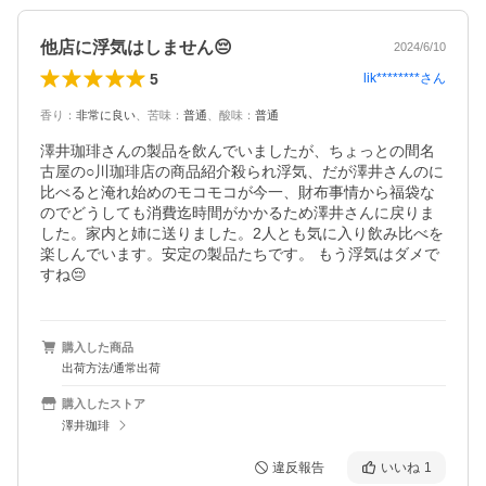
他店に浮気はしません😔
2024/6/10
5
lik********
さん
香り
：
非常に良い
、
苦味
：
普通
、
酸味
：
普通
澤井珈琲さんの製品を飲んでいましたが、ちょっとの間名
古屋の○川珈琲店の商品紹介殺られ浮気、だが澤井さんのに
比べると淹れ始めのモコモコが今一、財布事情から福袋な
のでどうしても消費迄時間がかかるため澤井さんに戻りま
した。家内と姉に送りました。2人とも気に入り飲み比べを
楽しんでいます。安定の製品たちです。 もう浮気はダメで
すね😔
購入した商品
出荷方法/通常出荷
購入したストア
澤井珈琲
違反報告
いいね
1