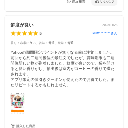
違反報告
いいね
0
鮮度が良い
2023/11/26
5
kum********
さん
香り
：
非常に良い
、
苦味
：
普通
、
酸味
：
普通
Yahooの期間限定ポイントが無くなる前に注文しました。
前回から約二週間後位の最注文でしたが、賞味期限も二週
間位新しい物が到着しました。鮮度が良いので、袋を開け
ると良い香りがし、抽出後は室内がコーヒーの香りで満た
されます。

アプリ限定の値引きクーポンが使えたのでお得でした。ま
たリピートするかもしれません。
購入した商品