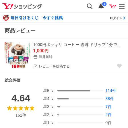
i
毎日引けるくじ 今すぐ挑戦
ログイン
商品レビュー
1000円ポッキリ コーヒー 珈琲 ドリップ 1分で出来る 専門店の ドリップバッグ の お試し 16杯福袋 グルメ 【RD】 【TS】
1,000
円
澤井珈琲
レビューを投稿する
総合評価
星
5
つ
114
件
4.64
星
4
つ
38
件
星
3
つ
7
件
星
2
つ
2
件
161
件
星
1
つ
0
件