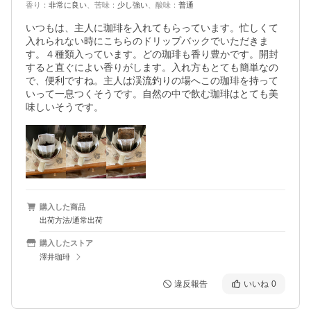
香り
：
非常に良い
、
苦味
：
少し強い
、
酸味
：
普通
いつもは、主人に珈琲を入れてもらっています。忙しくて
入れられない時にこちらのドリップバックでいただきま
す。４種類入っています。どの珈琲も香り豊かです。開封
すると直ぐによい香りがします。入れ方もとても簡単なの
で、便利ですね。主人は渓流釣りの場へこの珈琲を持って
いって一息つくそうです。自然の中で飲む珈琲はとても美
味しいそうです。
購入した商品
出荷方法/通常出荷
購入したストア
澤井珈琲
違反報告
いいね
0