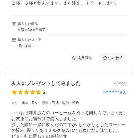
２杯、３杯と飲んでます。また注文、リピートします。
購入した商品
出荷方法/通常出荷
購入したストア
澤井珈琲
違反報告
いいね
0
友人にプレゼントしてみました
2026/5/6
5
hir********
さん
香り
：
非常に良い
、
苦味
：
普通
、
酸味
：
普通
いつもは澤井さんのコーヒー豆を挽いて楽しんでいますが､
お友達にお裾分けで購入しました

渡した際に一緒に飲んだのですが､しっかりとしたコーヒー
の旨み､香りがありミルクを入れても負けない味でした。

ビター味に関しての感想です
