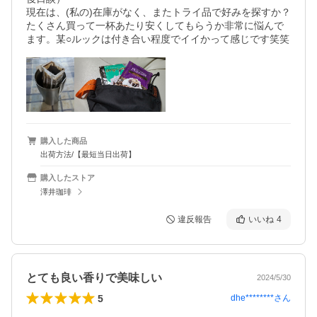
現在は、(私の)在庫がなく、またトライ品で好みを探すか？
たくさん買って一杯あたり安くしてもらうか非常に悩んで
ます。某○ルックは付き合い程度でイイかって感じです笑笑
購入した商品
出荷方法/【最短当日出荷】
購入したストア
澤井珈琲
違反報告
いいね
4
とても良い香りで美味しい
2024/5/30
5
dhe********
さん