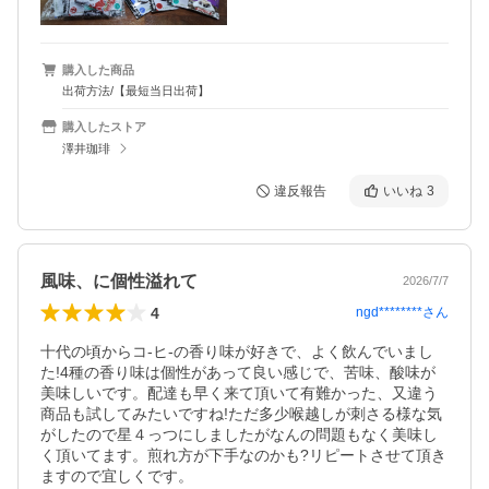
購入した商品
出荷方法/【最短当日出荷】
購入したストア
澤井珈琲
違反報告
いいね
3
風味、に個性溢れて
2026/7/7
4
ngd********
さん
十代の頃からコ-ヒ-の香り味が好きで、よく飲んでいまし
た!4種の香り味は個性があって良い感じで、苦味、酸味が
美味しいです。配達も早く来て頂いて有難かった、又違う
商品も試してみたいですね!ただ多少喉越しが刺さる様な気
がしたので星４っつにしましたがなんの問題もなく美味し
く頂いてます。煎れ方が下手なのかも?リピートさせて頂き
ますので宜しくです。