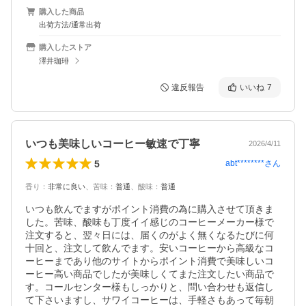
購入した商品
出荷方法/通常出荷
購入したストア
澤井珈琲
違反報告
いいね
7
いつも美味しいコーヒー敏速で丁寧
2026/4/11
5
abt********
さん
香り
：
非常に良い
、
苦味
：
普通
、
酸味
：
普通
いつも飲んでますがポイント消費の為に購入させて頂きま
した。苦味、酸味も丁度イイ感じのコーヒーメーカー様で
注文すると、翌々日には、届くのがよく無くなるたびに何
十回と、注文して飲んでます。安いコーヒーから高級なコ
ーヒーまであり他のサイトからポイント消費で美味しいコ
ーヒー高い商品でしたが美味しくてまた注文したい商品で
す。コールセンター様もしっかりと、問い合わせも返信し
て下さいますし、サワイコーヒーは、手軽さもあって毎朝