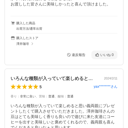
お渡しした皆さんに美味しかったと喜んで頂けました。
購入した商品
出荷方法/通常出荷
購入したストア
澤井珈琲
違反報告
いいね
0
いろんな種類が入っていて楽しめると思い…
2024/2/11
5
yax********
さん
香り
：
非常に良い
、
苦味
：
普通
、
酸味
：
普通
いろんな種類が入っていて楽しめると思い義両親にプレゼ
ントしたくて購入させていただきました。澤井珈琲さんの
豆はとても美味しく香りも良いので遊びに来た友達にコー
ヒーを出すと美味しいと褒めてくれるので、義両親も喜ん
でくださると良いなぁと思います。