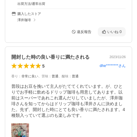
出荷方法/通常出荷
購入したストア
澤井珈琲
違反報告
いいね
0
開封した時の良い香りに満たされる
2023/11/26
5
dhe********
さん
香り
：
非常に良い
、
苦味
：
普通
、
酸味
：
普通
普段はお豆を挽いて主人がたててくれています。が、ひと
りでお手軽に飲めるドリップ珈琲も用意してあります。以
前はスーパーであれこれ選んだりしていましたが、澤井珈
琲さんを知ってからはドリップ珈琲も澤井さんに決めまし
た。先ず、開封した時にとても良い香りに満たされます。4
種類入っていて選ぶのも楽しみです。