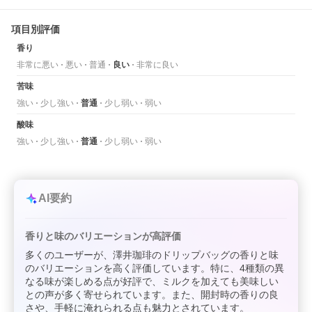
項目別評価
香り
非常に悪い
悪い
普通
良い
非常に良い
苦味
強い
少し強い
普通
少し弱い
弱い
酸味
強い
少し強い
普通
少し弱い
弱い
AI要約
香りと味のバリエーションが高評価
多くのユーザーが、澤井珈琲のドリップバッグの香りと味
のバリエーションを高く評価しています。特に、4種類の異
なる味が楽しめる点が好評で、ミルクを加えても美味しい
との声が多く寄せられています。また、開封時の香りの良
さや、手軽に淹れられる点も魅力とされています。