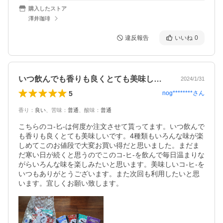
購入したストア
澤井珈琲
違反報告
いいね
0
いつ飲んでも香りも良くとても美味しいです
2024/1/31
5
nog********
さん
香り
：
良い
、
苦味
：
普通
、
酸味
：
普通
こちらのコ-匕-は何度か注文させて貰ってます。いつ飲んで
も香りも良くとても美味しいです。4種類もいろんな味が楽
しめてこのお値段で大変お買い得だと思いました。まだま
だ寒い日が続くと思うのでこのコ-ヒ-を飲んで毎日温まりな
がらいろんな味を楽しみたいと思います。美味しいコ-ヒ-を
いつもありがとうございます。また次回も利用したいと思
います。宜しくお願い致します。