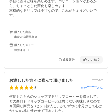
手軽に香りと味を楽しめます。バリエーションがあるか
ら、ちょっとした変化も楽しめます。

本格的なドリップは不可なので、これがちょうどいいで
す。
購入した商品
出荷方法/通常出荷
購入したストア
澤井珈琲
違反報告
いいね
0
お渡しした方々に喜んで頂けました
2026/6/2
5
may********
さん
何度もこちらのショップでドリップコーヒーを購入して、
どの商品もドリップコーヒーとは思えない美味しさなので
今回同じ商品を3セット購入し、少しずつに小分けして心ば
かりのお礼に使わせて頂きました。
