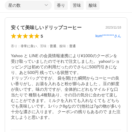
星の数
香り
苦味
酸味
安くて美味しいドリップコーヒー
2023/11/18
5
kum********
さん
香り
：
非常に良い
、
苦味
：
普通
、
酸味
：
普通
Yahoo と LINE の会員情報連携により¥1000のクーポンを
受け取っていましたのでそれで注文しました。 yahoo!ショ
ッピングは初めての利用だったのでさらに500円引きにな
り、あと500円 残っている状態です。

ドリップバッグですが、 袋を開けた瞬間からコーヒーの良
い香りがし、お湯を入れると粉が膨らみました 。豆の鮮度
が良いです。味の方ですが、全体的にどれもマイルドな口
当たりで 種類も4種類あり、その日の気分に合わせて楽し
むことができます。ミルクを入れても入れなくても どちら
でも美味しいです。1パック8gなので(他社は7gの物が多い) 
十分な濃さに入ります。 クーポンの残りもあるので また注
文しようと思います。