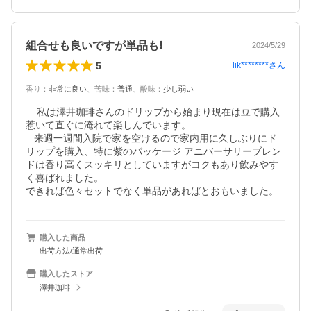
組合せも良いですが単品も❗️
2024/5/29
5
lik********
さん
香り
：
非常に良い
、
苦味
：
普通
、
酸味
：
少し弱い
    私は澤井珈琲さんのドリップから始まり現在は豆で購入
惹いて直ぐに淹れて楽しんでいます。

   来週一週間入院で家を空けるので家内用に久しぶりにド
リップを購入、特に紫のパッケージ アニバーサリーブレン
ドは香り高くスッキリとしていますがコクもあり飲みやす
く喜ばれました。

購入した商品
出荷方法/通常出荷
購入したストア
澤井珈琲