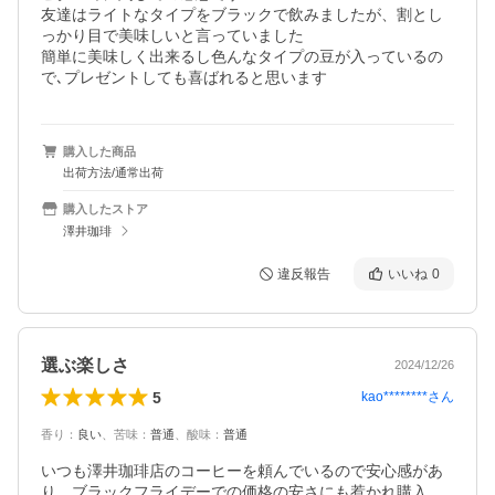
友達はライトなタイプをブラックで飲みましたが、割とし
っかり目で美味しいと言っていました

簡単に美味しく出来るし色んなタイプの豆が入っているの
で､プレゼントしても喜ばれると思います
購入した商品
出荷方法/通常出荷
購入したストア
澤井珈琲
違反報告
いいね
0
選ぶ楽しさ
2024/12/26
5
kao********
さん
香り
：
良い
、
苦味
：
普通
、
酸味
：
普通
いつも澤井珈琲店のコーヒーを頼んでいるので安心感があ
り、ブラックフライデーでの価格の安さにも惹かれ購入。