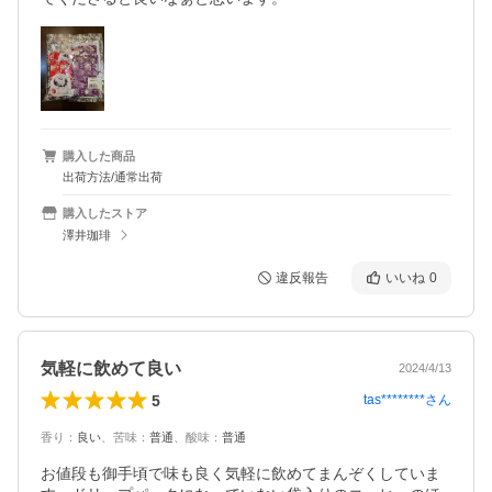
購入した商品
出荷方法/通常出荷
購入したストア
澤井珈琲
違反報告
いいね
0
気軽に飲めて良い
2024/4/13
5
tas********
さん
香り
：
良い
、
苦味
：
普通
、
酸味
：
普通
お値段も御手頃で味も良く気軽に飲めてまんぞくしていま