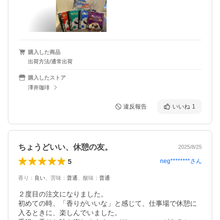
購入した商品
出荷方法/通常出荷
購入したストア
澤井珈琲
違反報告
いいね
1
ちょうどいい、休憩の友。
2025/8/25
5
neg********
さん
香り
：
良い
、
苦味
：
普通
、
酸味
：
普通
２度目の注文になりました。

初めての時、「香りがいいな」と感じて、仕事場で休憩に
入るときに、楽しんでいました。
