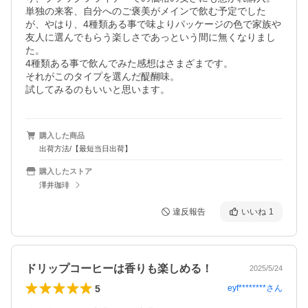
単独の来客、自分へのご褒美がメインで飲む予定でした
が、やはり、4種類ある事で味よりパッケージの色で家族や
友人に選んでもらう楽しさであっという間に無くなりまし
た。

4種類ある事で飲んでみた感想はさまざまです。

それがこのタイプを選んだ醍醐味。

試してみるのもいいと思います。
購入した商品
出荷方法/【最短当日出荷】
購入したストア
澤井珈琲
違反報告
いいね
1
ドリップコーヒーは香りも楽しめる！
2025/5/24
5
eyf********
さん