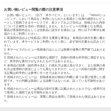
お買い物レビュー閲覧の際の注意事項
「お買い物レビュー」（以下「本サービス」といいます）は、「Yahoo!ショ
ッピング」において商品をご利用になられたお客様がご自身の感想をレビュ
ーとして投稿できるサービスです。各ストアおよび当社は、投稿された内容
について正確性を含め一切保証しません。またレビューの対象となる商品、
製品が医薬部外品もしくは化粧品に該当する場合には、特に以下の事項を確
認のうえご利用ください。
1. 医薬部外品および化粧品に関する重要な事項は、各商品の添付文書に書か
れています。本サービスをご利用いただく前に、必ず添付文書をお読みくだ
さい。
2. 本サービスのレビュー投稿者のほとんどは医療や薬事の専門家ではありま
せん。
3. 投稿されたレビューは主観的な感想で、効能や効果を科学的に測定するな
ど、医学的な裏付けがなされたものではありません。
4. 各商品の効果（副作用を含む）の表れ方は個人差が大きく、また効果の表
れ方は使用時の状況によっても異なりますので、レビュー内容の効果に関す
る記載は科学的には参考にすべきではありません。
5. 投稿されたレビューは、投稿者各自が独自の判断に基づき選び使用した感
想です。その判断は医師による診断ではないため、誤っている可能性があり
ます。
6. 投稿されたレビューは商品の添付文書に記載されたとおりでない使用方法
で使用した感想である可能性があります。
7. 投稿されたレビューは、実際に商品を使用して投稿された保証はありませ
ん。