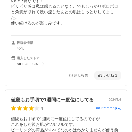
のいい香りです！

ピリピリ感は私は感じることなく、でもしっかりポロポロ
と角質が取れて洗い流したあとの肌はしっとりしてまし
た。

使い続けるのが楽しみです。
投稿者情報
40代
購入したストア
NILE OFFICIAL
違反報告
いいね
2
値段もお手頃で1週間に一度位にしてるの…
2024/6/6
4
aa1********
さん
値段もお手頃で1週間に一度位にしてるのですが

これをした後お肌がツルツルです。

ピーリングの商品がすべてなのかはわかりませんが使う前