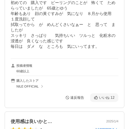
初めての　購入です　ピーリングのことが　怖くて　ため
らっていましたが　65歳とゆう

年齢もあり　顔の黃ぐすみが　気になり　８月から使用　
１度洗顔して

拭取ってから　が　めんどくさいなぁー　と　思って　ま
したが

スッキリ　さっぱり　　気持ちいい　ツルっと　化粧水の
浸透が　良くなった感じです

毎日は　ダメ　な　ところも　気にいってます。
投稿者情報
60歳以上
購入したストア
NILE OFFICIAL
違反報告
いいね
12
使用感は良いかと…
2025/1/4