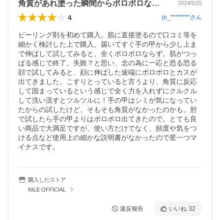
角質があれ塗った瞬間からポロポロなります
2024/5/25
4
jo_********
さん
ピーリング剤を初めて購入。肌に直接塗るので口コミ等を
細かく検討した上で購入。届いてすぐ手の甲から少し上ま
で伸ばして試してみると、全くポロポロならず。肌がつっ
ぱる感じで終了。失敗？と思い、念の為に一応と恐る恐る
顔で試してみると、顔に伸ばした途端にポロポロとカスが
出てきました。こすりとっていると言うより、角質に反応
して固まっているという感じで全く力を入れずにクルクル
して洗い流すとツルツルに！手の甲はシミが気になってい
たからの試したけど、そもそも角質がなかったのかも。肘
で試したら手の甲よりはポロポロ出てきたので。とても良
い商品で大満足ですが、使い方だけでなく、頻度や気をつ
ける点など使用上の細かな説明書がなかったので星一つマ
イナスです。
購入したストア
NILE OFFICIAL
違反報告
いいね
32