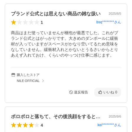
ブランド公式とは思えない商品の雑な扱い
2025/8/5
1
bsq********
さん
商品はまだ使っていませんが梱包が最悪でした。これがブ
ランド公式とはがっかりです。大きめのダンボールに緩衝
材が入っていますがスペースがかなり空いてるため意味を
なしていません。緩衝材入れとかないとうるさいからとり
あえず入れておけ、くらいのやっつけ仕事に感じます。
購入したストア
NILE OFFICIAL
違反報告
いいね
0
ポロポロと落ちて、その後洗顔をすると、…
2025/9/6
4
kei********
さん