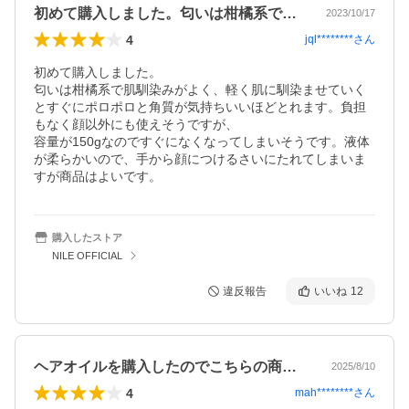
初めて購入しました。匂いは柑橘系で肌馴…
2023/10/17
4
jql********
さん
初めて購入しました。

匂いは柑橘系で肌馴染みがよく、軽く肌に馴染ませていく
とすぐにポロポロと角質が気持ちいいほどとれます。負担
もなく顔以外にも使えそうですが、

容量が150gなのですぐになくなってしまいそうです。液体
が柔らかいので、手から顔につけるさいにたれてしまいま
すが商品はよいです。
購入したストア
NILE OFFICIAL
違反報告
いいね
12
ヘアオイルを購入したのでこちらの商品も…
2025/8/10
4
mah********
さん