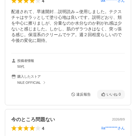
4
txk********
さん
配達されて、早速開封…説明読み→使用しました。テクス
チャはサラッとして塗り心地は良いです。説明どおり、頬
を中心に擦りましが、分量なのか水分なのか剥がれ感は少
ないと感じました。しかし、肌のザラつきはなく、突っ張
る感じ。保湿系のクリームでケア。週２回程度らしいので
今後の変化に期待。
投稿者情報
50代
購入したストア
NILE OFFICIAL
違反報告
いいね
0
今のところ問題ない
2026/8/9
4
iia********
さん