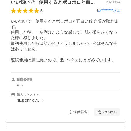
いい匂いで、使用するとポロポロと面白い…
2025/3/24
5
txk********
さん
いい匂いで、使用するとポロポロと面白い程 角質が取れま
す。

使用した後、一皮剥けたような感じで、肌が柔らかくなっ
た様に感じました。

最初使用した時は顔がヒリヒリしましたが、今はそんな事
はありません。

連続使用は肌に悪いので、週1〜２回にとどめています。
投稿者情報
40代
購入したストア
NILE OFFICIAL
違反報告
いいね
0