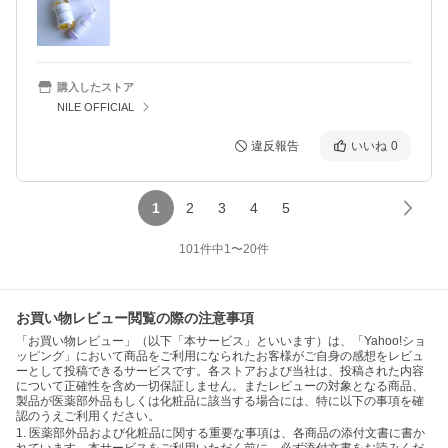
購入したストア
NILE OFFICIAL
違反報告
いいね
0
1
2
3
4
5
101
件中
1
〜
20
件
お買い物レビュー閲覧の際の注意事項
「お買い物レビュー」（以下「本サービス」といいます）は、「Yahoo!ショ
ッピング」において商品をご利用になられたお客様がご自身の感想をレビュ
ーとして投稿できるサービスです。各ストアおよび当社は、投稿された内容
について正確性を含め一切保証しません。またレビューの対象となる商品、
製品が医薬部外品もしくは化粧品に該当する場合には、特に以下の事項を確
認のうえご利用ください。
1. 医薬部外品および化粧品に関する重要な事項は、各商品の添付文書に書か