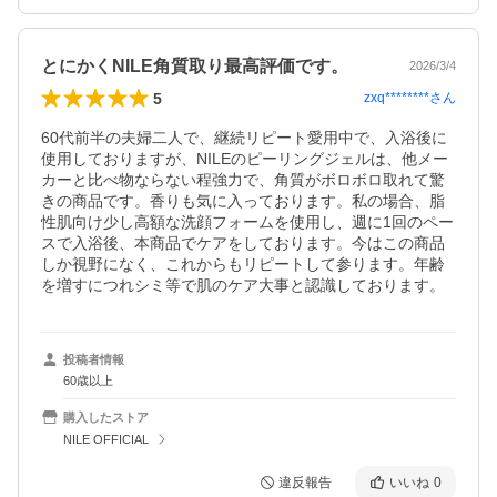
とにかくNILE角質取り最高評価です。
2026/3/4
5
zxq********
さん
60代前半の夫婦二人で、継続リピート愛用中で、入浴後に
使用しておりますが、NILEのピーリングジェルは、他メー
カーと比べ物ならない程強力で、角質がボロボロ取れて驚
きの商品です。香りも気に入っております。私の場合、脂
性肌向け少し高額な洗顔フォームを使用し、週に1回のペー
スで入浴後、本商品でケアをしております。今はこの商品
しか視野になく、これからもリピートして参ります。年齢
を増すにつれシミ等で肌のケア大事と認識しております。
投稿者情報
60歳以上
購入したストア
NILE OFFICIAL
違反報告
いいね
0