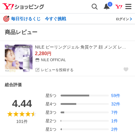
i
毎日引けるくじ 今すぐ挑戦
ログイン
商品レビュー
NILE ピーリングジェル 角質ケア 顔 メンズ レディース 本体150g 詰め替え140g
2,280
円
NILE OFFICIAL
レビューを投稿する
総合評価
星
5
つ
59
件
4.44
星
4
つ
32
件
星
3
つ
7
件
星
2
つ
1
件
101
件
星
1
つ
2
件