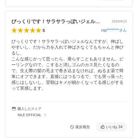
びっくりです！サラサラっぽいジェルなん…
2024/4/13
5
cqy********
さん
びっくりです！サラサラっぽいジェルなんですが、伸ばし
やすいし、だから力を入れて伸ばさなくてもちゃんと伸び
るし、

こんな感じかって思ったら、垂らすこともありません。ピ
ーリングなので、こすると消しゴムのカス見たくなるの
で、生え際の髪の毛まで巻き込まなければ、ぬるま湯で簡
単にオフできます。直後にはつるつるで、でも突っ張った
感じはしないし、翌朝はキメが細かくなってる感じがする
って実感します。
購入したストア
NILE OFFICIAL
違反報告
いいね
34