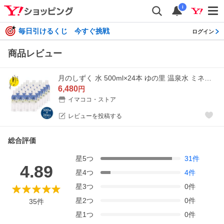
i
毎日引けるくじ 今すぐ挑戦
ログイン
商品レビュー
月のしずく 水 500ml×24本 ゆの里 温泉水 ミネラルウォーター アクアフォトミクス 和歌山 飲む温泉水 国産 重岡
6,480
円
イマココ・ストア
レビューを投稿する
総合評価
星
5
つ
31
件
4.89
星
4
つ
4
件
星
3
つ
0
件
星
2
つ
0
件
35
件
星
1
つ
0
件