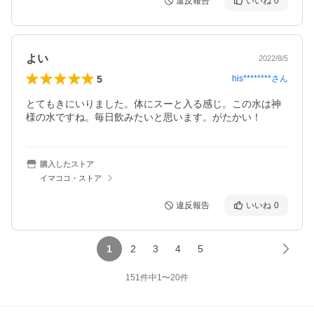
違反報告
いいね
0
よい
2022/8/5
5
his********
さん
とてもきにいりました。体にスーと入る感じ。この水は神
様の水ですね。毎日飲みたいと思います。がたかい！
購入したストア
イマココ・ストア
違反報告
いいね
0
1
2
3
4
5
151
件中
1
〜
20
件