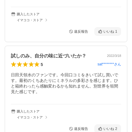
購入したストア
イマココ・ストア
違反報告
いいね
1
試しのみ、自分の味に近づいたか？
2022/3/18
5
sat********
さん
日田天領水のファンです。今回口コミをきいて試し買いで
す。最初のくちあたりにミネラルの多彩さを感じます。ひ
と箱終わったら感触変わるかも知れません。別世界を垣間
見た感じです。
購入したストア
イマココ・ストア
違反報告
いいね
2