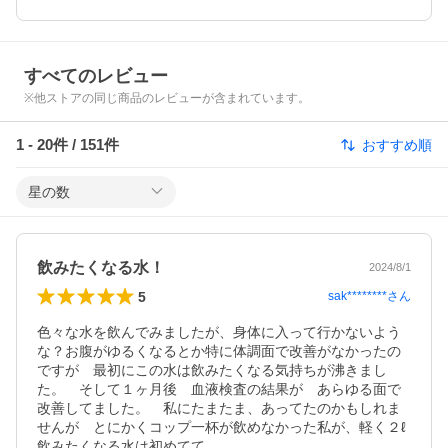
すべてのレビュー
※他ストアの同じ商品のレビューが含まれています。
1
-
20
件 /
151
件
おすすめ順
星の数
飲みたくなる水！
2024/8/1
5
sak********
さん
色々な水を飲んでみましたが、身体に入って行かないよう
な？お腹がゆるくなるとか特に体調面で改善がなかったの
ですが　最初にこの水は飲みたくなる気持ちが沸きまし
た。　そして１ヶ月後　血液検査の結果が　あらゆる面で
改善してました。　私にたまたま、あってたのかもしれま
せんが　とにかくコップ一杯が飲めなかった私が、軽く２ℓ
飲みたくなる水は初めてて
