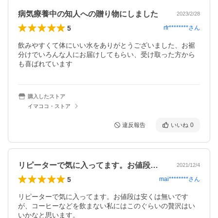
病気療養中の知人への贈り物にしました
2023/2/28
5
rfr********
さん
飲みやすくて体にいい水をありがとうございました、お裾
分けでいろんな人にお届けしてもらい、受け取った方から
も喜ばれています
購入したストア
イマココ・ストア
違反報告
いいね
0
リピーターで気に入ってます。お値段は安…
2021/12/4
5
mai********
さん
リピーターで気に入ってます。お値段は安くは無いです
が、コーヒーなどを飲まない私にはこのぐらいの贅沢はい