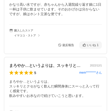
かなり高い水ですが、赤ちゃんから入退院繰り返す娘に1日
一杯は子供に飲ませています。そのおかげかは分からない
ですが、娘はホント立派な便です。
購入したストア
イマココ・ストア
違反報告
いいね
1
まろやか…というよりは、スッキリとクセ…
2022/12/1
5
mem********
さん
まろやか…というよりは、

スッキリとクセがなく飲んだ瞬間身体にスーっと入って行
く感覚です。　

飲みやすいお水なので続けていこうと思います。