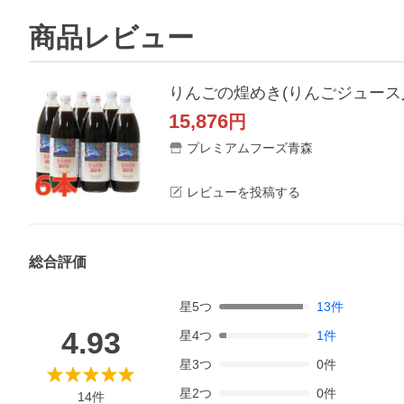
商品レビュー
りんごの煌めき(りんごジュース入り
15,876
円
プレミアムフーズ青森
レビューを投稿する
総合評価
星
5
つ
13
件
4.93
星
4
つ
1
件
星
3
つ
0
件
星
2
つ
0
件
14
件