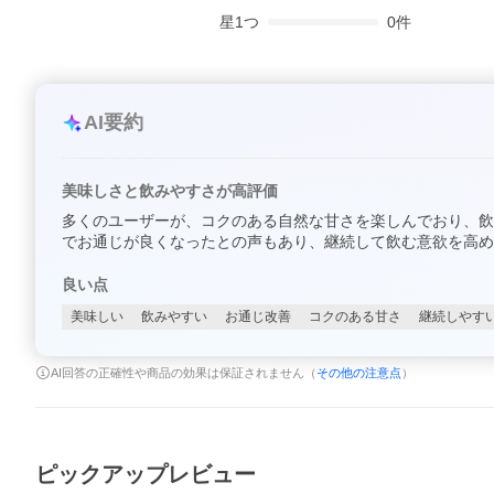
星
1
つ
0
件
AI要約
美味しさと飲みやすさが高評価
多くのユーザーが、コクのある自然な甘さを楽しんでおり、飲
でお通じが良くなったとの声もあり、継続して飲む意欲を高め
良い点
美味しい
飲みやすい
お通じ改善
コクのある甘さ
継続しやす
AI回答の正確性や商品の効果は保証されません（
その他の注意点
）
ピックアップレビュー