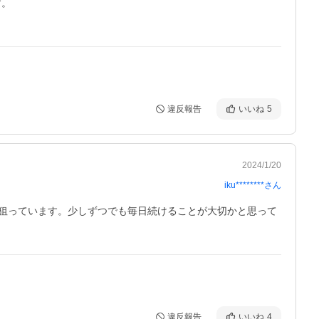
。

違反報告
いいね
5
2024/1/20
iku********
さん
狙っています。少しずつでも毎日続けることが大切かと思って
違反報告
いいね
4