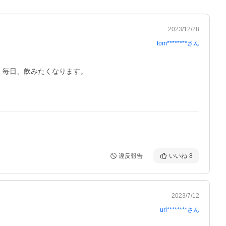
2023/12/28
tom********
さん
毎日、飲みたくなります。

違反報告
いいね
8
2023/7/12
url********
さん