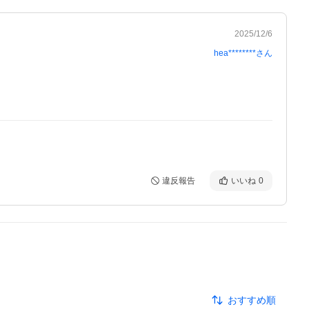
2025/12/6
hea********
さん
違反報告
いいね
0
おすすめ順