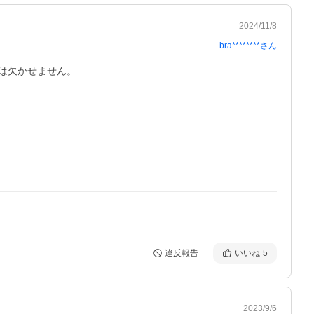
2024/11/8
bra********
さん
は欠かせません。
違反報告
いいね
5
2023/9/6