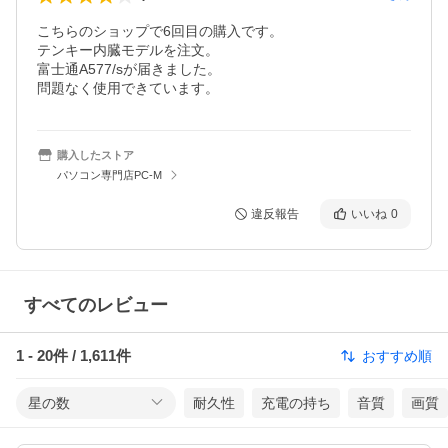
こちらのショップで6回目の購入です。

テンキー内臓モデルを注文。

富士通A577/sが届きました。

購入したストア
パソコン専門店PC-M
違反報告
いいね
0
すべてのレビュー
1
-
20
件 /
1,611
件
おすすめ順
星の数
耐久性
充電の持ち
音質
画質