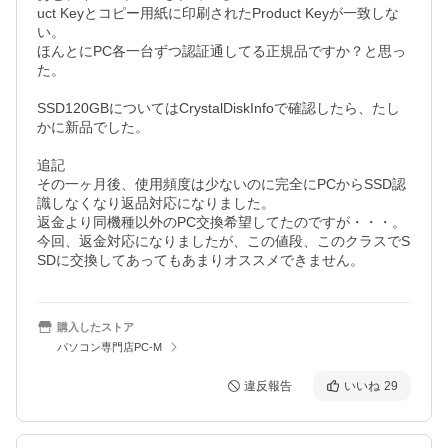
uct Keyとコピー用紙に印刷されたProduct Keyが一致しな
い。

ほんとにPC各一台ずつ認証通してる正規品ですか？と思っ
た。

SSD120GBについてはCrystalDiskInfoで確認したら、たし
かに新品でした。

追記

その一ヶ月後、使用頻度は少ないのに完全にPCからSSD認
識しなくなり返品対応になりました。

返金より同機種以外のPC交換希望してたのですが・・・。

今回、返金対応になりましたが、この値段、このクラスでS
SDに交換してあってもあまりオススメできません。
購入したストア
パソコン専門店PC-M
違反報告
いいね
29