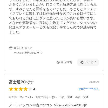
ルをくださいましたが、向こうでも解決方法は見つけられ
ず、すみませんと回答をもらいました。もともとタッチデ
ィスプレイに関しては動作保証外なのでこれを目当てにし
ておられる方はほぼダメと思ったほうが良いと思います。
どなたか解決策をご存知なら教えてください。ショップの
発送もアフターサービスも大変丁寧でしたので好感が持て
ました。
購入したストア
パソコン専門店PC-M
違反報告
いいね
7
富士通PCです
2020/5/4
4
tnm********
さん
耐久性
：
壊れにくい
、
充電の持ち
：
悪い
、
音質
：
普通
、
画質
：
普通
ノートパソコン中古パソコン Microsoftoffice2019付
