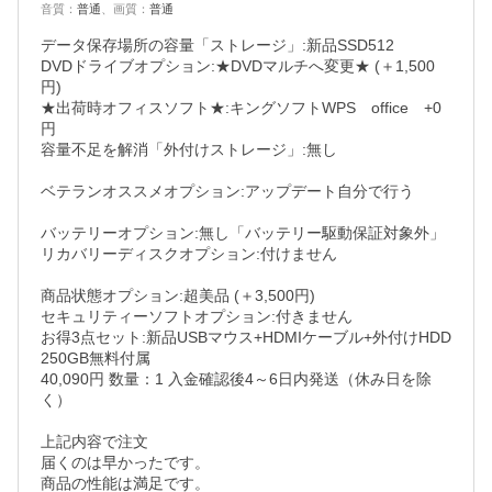
音質
：
普通
、
画質
：
普通
データ保存場所の容量「ストレージ」:新品SSD512 

DVDドライブオプション:★DVDマルチへ変更★ (＋1,500
円)

★出荷時オフィスソフト★:キングソフトWPS　office　+0
円

容量不足を解消「外付けストレージ」:無し　　　　　　　
ベテランオススメオプション:アップデート自分で行う　　
バッテリーオプション:無し「バッテリー駆動保証対象外」

リカバリーディスクオプション:付けません　　　　　　　
商品状態オプション:超美品 (＋3,500円)

セキュリティーソフトオプション:付きません

お得3点セット:新品USBマウス+HDMIケーブル+外付けHDD
250GB無料付属

40,090円 数量：1 入金確認後4～6日内発送（休み日を除
く）

上記内容で注文

届くのは早かったです。

商品の性能は満足です。
