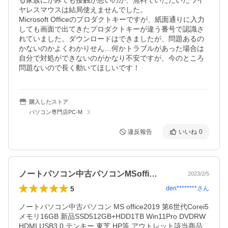
る家族にがみても接触が悪いのか、無料でいただいたワイ
ヤレスマウスは結局使えませんでした。

Microsoft Officeのプロダクトキーですが、紙面通りに入力
しても画面で出てきたプロダクトキーが違う番号で認識さ
れていました。ダウンロードはできましたが、問題あるの
かないのかよくわかりせん…何かトラブルがあった場合は
自分で対処ができないのがかなり不安ですが、今のところ
問題ないので長く動いてほしいです！
購入したストア
パソコン専門店PC-M
違反報告
いいね
0
ノートパソコン中古パソコンMSoffi…
2023/2/5
5
den********
さん
ノートパソコン中古パソコン MS office2019 第6世代Corei5 
メモリ16GB 新品SSD512GB+HDD1TB Win11Pro DVDRW 
HDMI USB3.0 テンキー 東芝 HP等 アウトレット該当商品