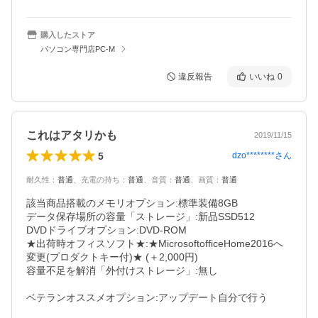
購入したストア
パソコン専門店PC-M
違反報告
いいね
0
これはアタリかも
2019/11/15
5
dzo********
さん
耐久性
：
普通
、
充電の持ち
：
普通
、
音質
：
普通
、
画質
：
普通
該当商品搭載のメモリオプション:標準装備8GB 

データ保存場所の容量「ストレージ」:新品SSD512 

DVDドライブオプション:DVD-ROM　　　

★出荷時オフィスソフト★:★MicrosoftofficeHome2016へ
変更(プロダクトキー付)★ (＋2,000円)

容量不足を解消「外付けストレージ」:無し　　　　　　　
ベテランオススメオプション:アップデート自分で行う　　