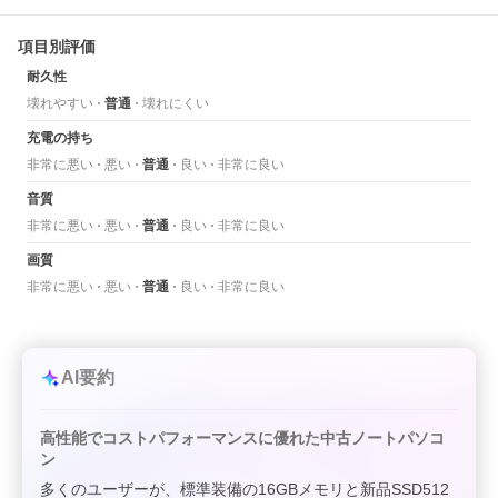
項目別評価
耐久性
壊れやすい
普通
壊れにくい
充電の持ち
非常に悪い
悪い
普通
良い
非常に良い
音質
非常に悪い
悪い
普通
良い
非常に良い
画質
非常に悪い
悪い
普通
良い
非常に良い
AI要約
高性能でコストパフォーマンスに優れた中古ノートパソコ
ン
多くのユーザーが、標準装備の16GBメモリと新品SSD512