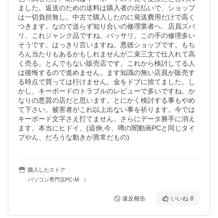
ました。返送のための送料は購入者の元払いで、ショップ
は一切負担無し。中古で購入したのに発送費用だけで高く
つきます。なので送らず知り合いの修理業者へ。店員ズバ
リ、これジャンク品ですね。バッサリ。この手の修理多い
そうです。はっきり言いますね。悪徳ショップです。もち
ろん当たりもあるかもしれませんが二束三文で仕入れて高
く売る。とんでもない販売店です。これから検討してる人
は後悔するので進めません。ます知識の無い店員が販売す
る時点で買っては行けません。金をドブに捨てました。し
かし、キーボードのトラブルのレビューで多いですね。か
なりの悪質の店だと思います。とにかく検討する事もやめ
て下さい。被害者がこれ以上出ない事を祈ります。今では
キーボード文字さえ打てません。さらにデータ勝手に消え
ます。本当にヒドイ。(追伸,今、噂の闇動画PCと同じタイ
プやん、だろうな動きが異常だもの)
購入したストア
パソコン専門店PC-M
違反報告
いいね
8