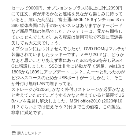
セールで9000円、オプションをプラスi3以上に計12999円
にて注文。何が来るかなと連絡を見ながら楽しみに待って
いると。届いた商品は、富士通a550b 15.6インチ cpu i3 m
380 躯体表面に若干の細かいスレはありますがキーボード
など新品同様の美品でした。バッテリーは、元から期待し
ていませんでしたが、ある程度は使用可能で不意に電源喪
失しても大丈夫でしょう。

オプションにはつけませんでしたが、DVD ROMはマルチが
装備されていましたラッキーです。メモリ2G？は、どうか
なぁと思い…とりあえず家にあったddr3を2Gを差し込み4
Gに増設しました。SSDは非常に起動が早く満足。win10は
1806から1809にアップデート....ン？...んー〜と思ったのが
ビジネスユースのためかUSBポートが一つしかなく、そこ
が外付け無線LANで埋まってる。

ストレージが120Gしかなく外付けストレージが必要かなぁ
と考えていたので…どうするかなと考えていると部屋でUS
Bハブを発見し解決しました。MSN office2010 (2020年10
月？ぐらいまでは使えそう？)付きでこの価格、この製品。
非常に満足です。
購入したストア