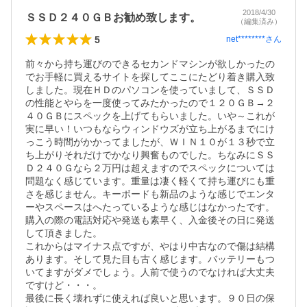
2018/4/30
ＳＳＤ２４０ＧＢお勧め致します。
（編集済み）
5
net********
さん
前々から持ち運びのできるセカンドマシンが欲しかったの
でお手軽に買えるサイトを探してここにたどり着き購入致
しました。現在ＨＤのパソコンを使っていまして、ＳＳＤ
の性能とやらを一度使ってみたかったので１２０ＧＢ→２
４０ＧＢにスペックを上げてもらいました。いや～これが
実に早い！いつもならウィンドウズが立ち上がるまでにけ
っこう時間がかかってましたが、ＷＩＮ１０が１３秒で立
ち上がりそれだけでかなり興奮ものでした。ちなみにＳＳ
Ｄ２４０Ｇなら２万円は超えますのでスペックについては
問題なく感じています。重量は凄く軽くて持ち運びにも重
さを感じません。キーボードも新品のような感じでエンタ
ーやスペースはへたっているような感じはなかったです。
購入の際の電話対応や発送も素早く、入金後その日に発送
して頂きました。

これからはマイナス点ですが、やはり中古なので傷は結構
あります。そして見た目も古く感じます。バッテリーもつ
いてますがダメでしょう。人前で使うのでなければ大丈夫
ですけど・・・。

最後に長く壊れずに使えれば良いと思います。９０日の保