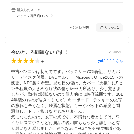
購入したストア
パソコン専門店PC-M
違反報告
いいね
1
今のところ問題ないです！
2020/5/11
4
yuk********
さん
中古パソコンは初めてです。バッテリー70%保証、リカバ
リーディスク付属、DVDマルチ・ Microsoft Office2019への
変更、NEC製を希望。見た目の傷は、カバー（天板）に5セ
ンチ程度の大きめな線状の傷が5〜6カ所あり、少し驚きま
したが、動作に関係ないので個人的には許容範囲です。201
4年製のものが届きましたが、キーボード・テンキーの文字
の擦れも全くなく、綺麗な状態。キーやパッドの感度も問
題無し。ドット抜けなどもありません。

気になったのは、以下の点です。不慣れな者としては、ワ
イヤレスマウスなど付属品の説明書ももう少し詳しいと有
り難いなと感じました。※ちなみにPCにある程度知識があ