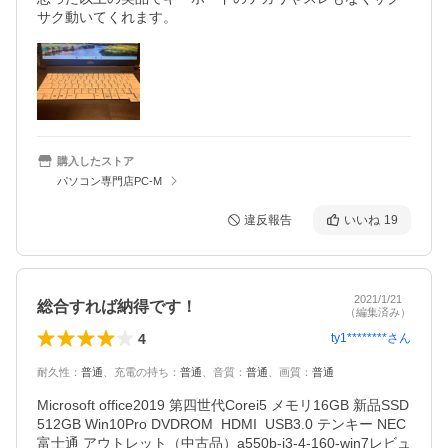
購入したストア
パソコン専門店PC-M
違反報告
いいね
19
2021/1/21
総合すれば納得です！
（編集済み）
4
ty1********
さん
耐久性
：
普通
、
充電の持ち
：
普通
、
音質
：
普通
、
画質
：
普通
Microsoft office2019 第四世代Corei5 メモリ16GB 新品SSD
512GB Win10Pro DVDROM  HDMI  USB3.0 テンキー NEC 
富士通 アウトレット（中古品）a550b-i3-4-160-win7レビュ