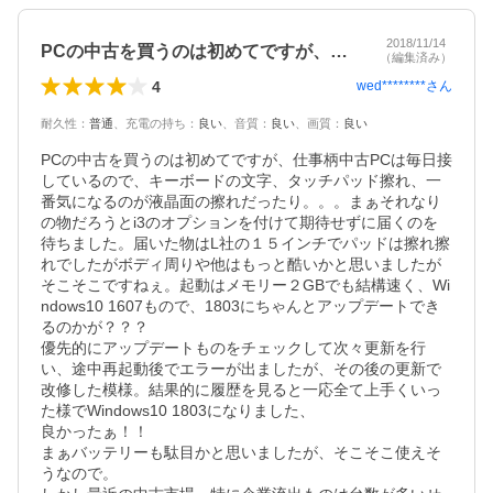
2018/11/14
PCの中古を買うのは初めてですが、仕事…
（編集済み）
4
wed********
さん
耐久性
：
普通
、
充電の持ち
：
良い
、
音質
：
良い
、
画質
：
良い
PCの中古を買うのは初めてですが、仕事柄中古PCは毎日接
しているので、キーボードの文字、タッチパッド擦れ、一
番気になるのが液晶面の擦れだったり。。。まぁそれなり
の物だろうとi3のオプションを付けて期待せずに届くのを
待ちました。届いた物はL社の１５インチでパッドは擦れ擦
れでしたがボディ周りや他はもっと酷いかと思いましたが
そこそこですねぇ。起動はメモリー２GBでも結構速く、Wi
ndows10 1607もので、1803にちゃんとアップデートでき
るのかが？？？

優先的にアップデートものをチェックして次々更新を行
い、途中再起動後でエラーが出ましたが、その後の更新で
改修した模様。結果的に履歴を見ると一応全て上手くいっ
た様でWindows10 1803になりました、

良かったぁ！！

まぁバッテリーも駄目かと思いましたが、そこそこ使えそ
うなので。
