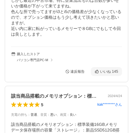
しかし最近の中古市場、特に企業流出ものは台数が多いせ
いか価格が下がって来てますね。

色んな所で売ってますがi3とi5の価格差が少なくなっている
ので、オプション価格はもう少し考えて頂きたいかと思い
ますが。

近い内に家に転がっているメモリーで８GBにでもして今回
は良しとします。
購入したストア
パソコン専門店PC-M
違反報告
いいね
145
該当商品搭載のメモリオプション：標準装…
2024/4/24
5
kak********
さん
充電の持ち
：
普通
、
音質
：
悪い
、
画質
：
良い
該当商品搭載のメモリオプション：標準装備16GBメモリ

データ保存場所の容量「ストレージ」：新品SSD512GB搭