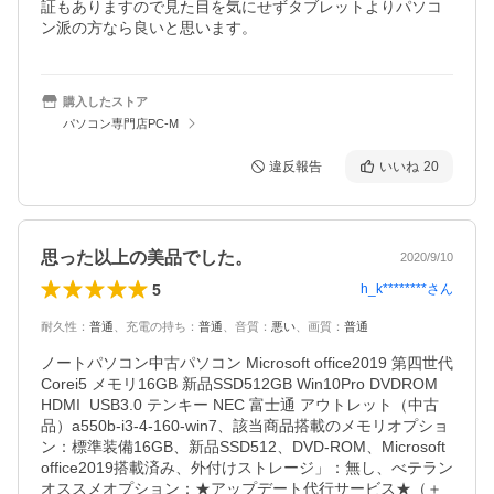
証もありますので見た目を気にせずタブレットよりパソコ
ン派の方なら良いと思います。
購入したストア
パソコン専門店PC-M
違反報告
いいね
20
思った以上の美品でした。
2020/9/10
5
h_k********
さん
耐久性
：
普通
、
充電の持ち
：
普通
、
音質
：
悪い
、
画質
：
普通
ノートパソコン中古パソコン Microsoft office2019 第四世代
Corei5 メモリ16GB 新品SSD512GB Win10Pro DVDROM  
HDMI  USB3.0 テンキー NEC 富士通 アウトレット（中古
品）a550b-i3-4-160-win7、該当商品搭載のメモリオプショ
ン：標準装備16GB、新品SSD512、DVD-ROM、Microsoft
office2019搭載済み、外付けストレージ」：無し、べテラン
オススメオプション：★アップデート代行サービス★（＋