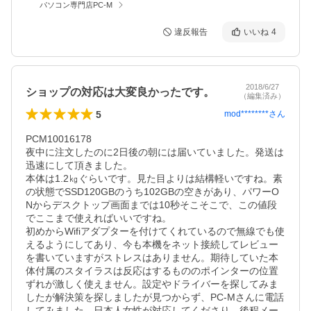
パソコン専門店PC-M
違反報告
いいね
4
2018/6/27
ショップの対応は大変良かったです。
（編集済み）
5
mod********
さん
PCM10016178

夜中に注文したのに2日後の朝には届いていました。発送は
迅速にして頂きました。

本体は1.2㎏ぐらいです。見た目よりは結構軽いですね。素
の状態でSSD120GBのうち102GBの空きがあり、パワーO
Nからデスクトップ画面までは10秒そこそこで、この値段
でここまで使えればいいですね。

初めからWifiアダプターを付けてくれているので無線でも使
えるようにしてあり、今も本機をネット接続してレビュー
を書いていますがストレスはありません。期待していた本
体付属のスタイラスは反応はするもののポインターの位置
ずれが激しく使えません。設定やドライバーを探してみま
したが解決策を探しましたが見つからず、PC-Mさんに電話
してみました。日本人女性が対応してくださり、後程メー