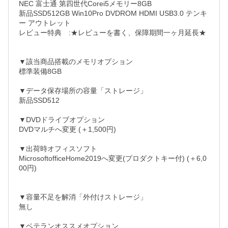
NEC 富士通 第四世代Corei5メモリー8GB

新品SSD512GB Win10Pro DVDROM HDMI USB3.0 テンキ
ー アウトレット

レビュー特典　:★レビューを書く、保障期間一ヶ月延長★

▼該当商品搭載のメモリオプション

標準装備8GB

▼データ保存場所の容量「ストレージ」

新品SSD512

▼DVDドライブオプション

DVDマルチへ変更 (＋1,500円)

▼出荷時オフィスソフト

MicrosoftofficeHome2019へ変更(プロダクトキー付) (＋6,0
00円)

▼容量不足を解消「外付けストレージ」

無し　　　　　　　　　　　　　　　　　　　　

▼ベテランオススメオプション
