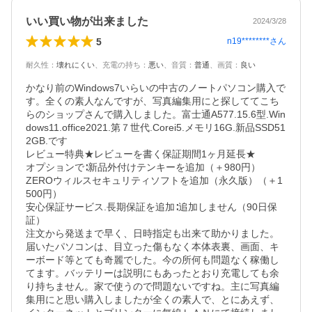
いい買い物が出来ました
2024/3/28
5
n19********
さん
耐久性
：
壊れにくい
、
充電の持ち
：
悪い
、
音質
：
普通
、
画質
：
良い
かなり前のWindows7いらいの中古のノートパソコン購入で
す。全くの素人なんですが、写真編集用にと探しててこち
らのショップさんで購入しました。富士通A577.15.6型.Win
dows11.office2021.第７世代.Corei5.メモリ16G.新品SSD51
2GB.です

レビュー特典★レビューを書く保証期間1ヶ月延長★

オプションで∶新品外付けテンキーを追加（＋980円）

ZEROウィルスセキュリティソフトを追加（永久版）（＋1
500円）

安心保証サービス.長期保証を追加∶追加しません（90日保
証）

注文から発送まで早く、日時指定も出来て助かりました。
届いたパソコンは、目立った傷もなく本体表裏、画面、キ
ーボード等とても奇麗でした。今の所何も問題なく稼働し
てます。バッテリーは説明にもあったとおり充電しても余
り持ちません。家で使うので問題ないですね。主に写真編
集用にと思い購入しましたが全くの素人で、とにあえず、