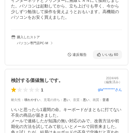
インターネットとプリンターに無線ＬＡＮにて接続しまし
た。パソコンは起動してから、立ち上げりも早く、今から
少しずつ勉強して操作を覚えようとおもいます。高機能の
パソコンをお安く買えました。
購入したストア
パソコン専門店PC-M
違反報告
いいね
60
2024/4/6
検討する価値無しです。
（編集済み）
1
gla********
さん
耐久性
：
壊れやすい
、
充電の持ち
：
悪い
、
音質
：
悪い
、
画質
：
普通
いいと思ったら1週間の命。キーボードがまともに打てない
不良の商品が届きました。

メールで連絡したが知識の無い対応のみで、改善方法や初
期化の方法を試してみて欲しいとメールで回答来ました。
色々試したが、結局はキーボードの不良で交換だと言われ