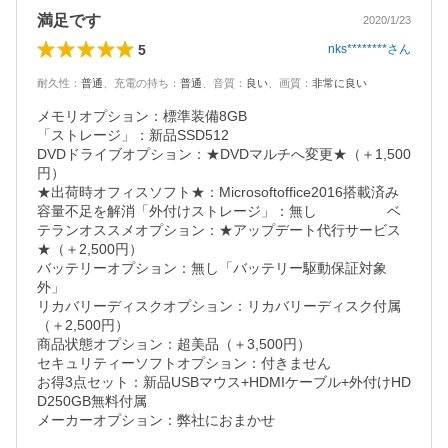
満足です
2020/1/23
5
nks********
さん
耐久性
：
普通
、
充電の持ち
：
普通
、
音質
：
良い
、
画質
：
非常に良い
メモリオプション：標準装備8GB

「ストレージ」：新品SSD512

DVDドライブオプション：★DVDマルチへ変更★（＋1,500
円）

★出荷時オフィスソフト★：Microsoftoffice2016搭載済み

容量不足を解消「外付けストレージ」：無し　　　　　ベ
テランオススメオプション：★アップデート代行サービス
★（＋2,500円）

バッテリーオプション：無し「バッテリー駆動保証対象
外」

リカバリーディスクオプション：リカバリーディスク付属
（＋2,500円）

商品状態オプション：超美品（＋3,500円）

セキュリティーソフトオプション：付きません

お得3点セット：新品USBマウス+HDMIケーブル+外付けHD
D250GB無料付属

メーカーオプション：弊社におまかせ
