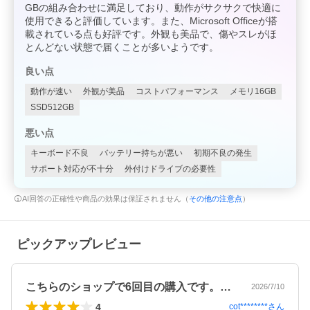
GBの組み合わせに満足しており、動作がサクサクで快適に
使用できると評価しています。また、Microsoft Officeが搭
載されている点も好評です。外観も美品で、傷やスレがほ
とんどない状態で届くことが多いようです。
良い点
動作が速い
外観が美品
コストパフォーマンス
メモリ16GB
SSD512GB
悪い点
キーボード不良
バッテリー持ちが悪い
初期不良の発生
サポート対応が不十分
外付けドライブの必要性
AI回答の正確性や商品の効果は保証されません（
その他の注意点
）
ピックアップレビュー
こちらのショップで6回目の購入です。テ…
2026/7/10
4
cot********
さん