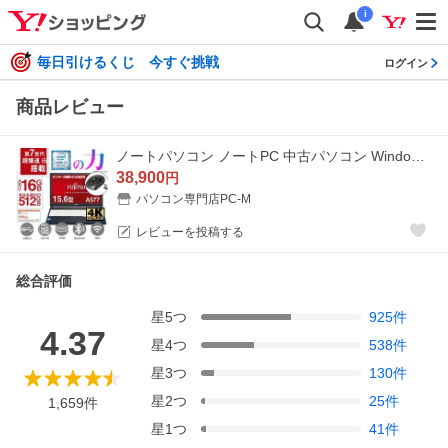
i
毎日引けるくじ 今すぐ挑戦
ログイン
商品レビュー
ノートパソコン ノートPC 中古パソコン Windows11 MS office2024 第7/8世代Corei5/i3 メモリ16GB 新品SSD512GB HDMI USB3.0 15.6型 富士通 Lifebook 爆買
38,900
円
パソコン専門店PC-M
レビューを投稿する
総合評価
星
5
つ
925
件
4.37
星
4
つ
538
件
星
3
つ
130
件
星
2
つ
25
件
1,659
件
星
1
つ
41
件