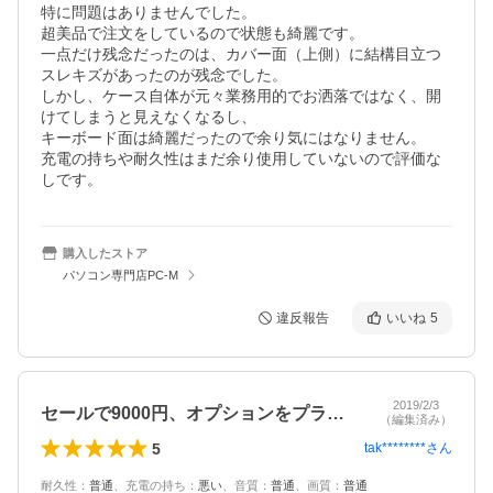
特に問題はありませんでした。

超美品で注文をしているので状態も綺麗です。

一点だけ残念だったのは、カバー面（上側）に結構目立つ
スレキズがあったのが残念でした。

しかし、ケース自体が元々業務用的でお洒落ではなく、開
けてしまうと見えなくなるし、

キーボード面は綺麗だったので余り気にはなりません。

充電の持ちや耐久性はまだ余り使用していないので評価な
しです。
購入したストア
パソコン専門店PC-M
違反報告
いいね
5
2019/2/3
セールで9000円、オプションをプラス…
（編集済み）
5
tak********
さん
耐久性
：
普通
、
充電の持ち
：
悪い
、
音質
：
普通
、
画質
：
普通