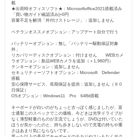
載

★出荷時オフィスソフト★：Microsoftoffice2021搭載済み
「買い物ガイド確認済み]+0円

容量不足を解消「外付けストレージ」：追加しません　　
ベテランオススメオプション：アップデート自分で行う　
バッテリーオプション：無し「バッテリー駆動保証対象
外」

リカバリーディスクオプション：付けません　　WEBカメ
ラオプション：新品WEBカメラを追加（＋1,980円）

テンキーオプション：追加しません

セキュリティーソフトオプション：Microsoft　Defender　
搭載

安心保障サービス、長期保証を提供：追加しません（９０
日保証）

OSオプション：Windows11　Pro　64Bit搭載

キーボードが白いのがちょっと古っぽく感じましたが、富
士通製このスペックでこの価格。今どきは光学ドライブが
なく薄型軽量のものが主流でしょうが、DVDは付いていた
ほうが良かったのと、持ち歩きしないので充電の持ちや重
さはあまり気にならないです。

思った以上の美品でキーボードのテカリやスレもなくサク