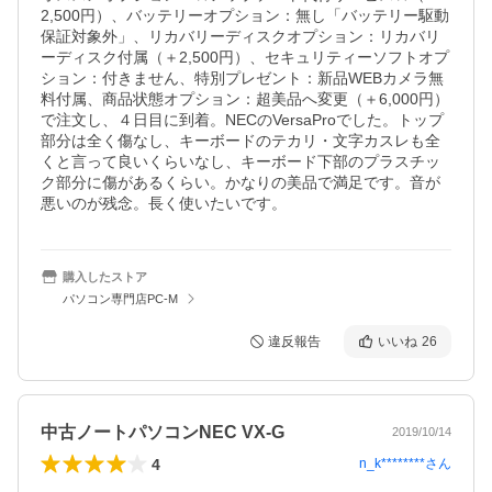
2,500円）、バッテリーオプション：無し「バッテリー駆動
保証対象外」、リカバリーディスクオプション：リカバリ
ーディスク付属（＋2,500円）、セキュリティーソフトオプ
ション：付きません、特別プレゼント：新品WEBカメラ無
料付属、商品状態オプション：超美品へ変更（＋6,000円）
で注文し、４日目に到着。NECのVersaProでした。トップ
部分は全く傷なし、キーボードのテカリ・文字カスレも全
くと言って良いくらいなし、キーボード下部のプラスチッ
ク部分に傷があるくらい。かなりの美品で満足です。音が
悪いのが残念。長く使いたいです。
購入したストア
パソコン専門店PC-M
違反報告
いいね
26
中古ノートパソコンNEC VX-G
2019/10/14
4
n_k********
さん