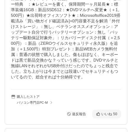
ー特典　：★レビューを書く、保障期間一ヶ月延長★：標
準装備16GB：新品SSD512：★DVDマルチへ変更★（＋1,
500円）★出荷時オフィスソフト★：Microsoftoffice2019搭
載済み「買い物ガイド確認済み]+0円容量不足を解消「外付
けストレージ」：無し、ベテランオススメオプション：ア
ップデート自分で行うバッテリーオプション：無し「バッ
テリー駆動保証対象外」：リカバリーディスク付属（＋2,5
00円）：新品（ZEROウイルスセキュリティ永久版）を追
加（＋1,500円）特別プレゼント：新品WEBカメラ無料付
属：普通の状態で購入しました。傷もほぼなく、キーボー
ドは黒で新品交換かな？っていう感じです。DVDマルチと
無線LANそれぞれがUSB外付けだったのでちょっと残念で
した。立ち上がりは今までとは段違いでセキュリティもつ
いてるので、総合すれば十分納得です。
購入したストア
パソコン専門店PC-M
違反報告
いいね
50