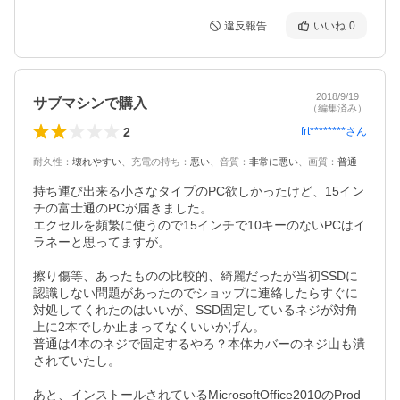
違反報告
いいね
0
2018/9/19
サブマシンで購入
（編集済み）
2
frt********
さん
耐久性
：
壊れやすい
、
充電の持ち
：
悪い
、
音質
：
非常に悪い
、
画質
：
普通
持ち運び出来る小さなタイプのPC欲しかったけど、15イン
チの富士通のPCが届きました。

エクセルを頻繁に使うので15インチで10キーのないPCはイ
ラネーと思ってますが。

擦り傷等、あったものの比較的、綺麗だったが当初SSDに
認識しない問題があったのでショップに連絡したらすぐに
対処してくれたのはいいが、SSD固定しているネジが対角
上に2本でしか止まってなくいいかげん。

普通は4本のネジで固定するやろ？本体カバーのネジ山も潰
されていたし。

あと、インストールされているMicrosoftOffice2010のProd