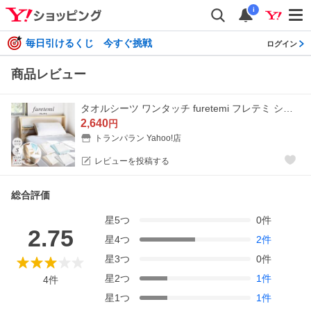
i
毎日引けるくじ 今すぐ挑戦
ログイン
商品レビュー
タオルシーツ ワンタッチ furetemi フレテミ シーツ シングル フラットシーツ 敷きパッド 綿100％ リバーシブル 汗取りパッド 泉州 日本製 送料無料
2,640
円
トランパラン Yahoo!店
レビューを投稿する
総合評価
星
5
つ
0
件
2.75
星
4
つ
2
件
星
3
つ
0
件
星
2
つ
1
件
4
件
星
1
つ
1
件