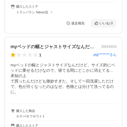
購入したストア
トランパラン Yahoo!店
違反報告
いいね
0
myベッドの幅とジャストサイズなんだけ…
2024/10/13
1
pig********
さん
myベッドの幅とジャストサイズなんだけど、サイズ的にベ
ッドに乗せるだけなので、寝てる間にどこかに消えてる...
承知の上

で買ったんだけども微妙すぎた。そして一回洗濯しただけ
で、色が渋くなったのはなぜ。色物とは分けて洗ってるの
に。
購入した商品
カラー/オフホワイト
購入したストア