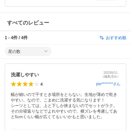
すべてのレビュー
1
-
4
件 /
4
件
おすすめ順
星の数
2023/6/11
洗濯しやすい
（編集済み）
4
por********
さん
幅が細いので干すとき場所をとらない。生地が薄めで乾き
やすい。なので、こまめに洗濯する気になります！

シーツとしては、上と下しか挟まないのでセットがラク。
その分寝返りなどでよれやすいので、横ズレを考慮してあ
と5cmくらい幅が広くてもいいかもと思いました。