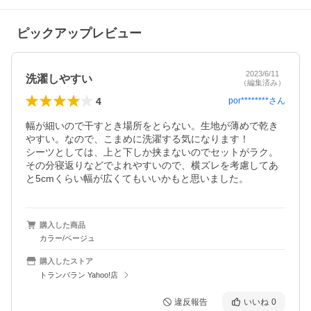
ピックアップレビュー
2023/6/11
洗濯しやすい
（編集済み）
4
por********
さん
幅が細いので干すとき場所をとらない。生地が薄めで乾き
やすい。なので、こまめに洗濯する気になります！

シーツとしては、上と下しか挟まないのでセットがラク。
その分寝返りなどでよれやすいので、横ズレを考慮してあ
と5cmくらい幅が広くてもいいかもと思いました。
購入した商品
カラー/ベージュ
購入したストア
トランパラン Yahoo!店
違反報告
いいね
0