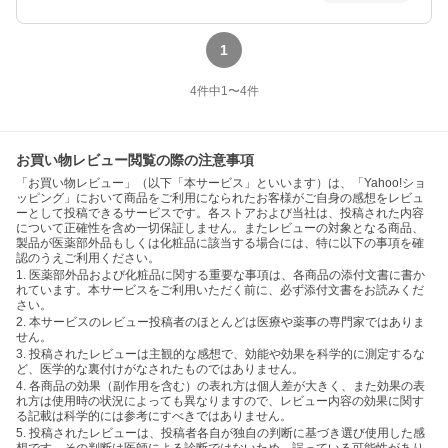
1
4
件中
1
〜
4
件
お買い物レビュー閲覧の際の注意事項
「お買い物レビュー」（以下「本サービス」といいます）は、「Yahoo!ショ
ッピング」において商品をご利用になられたお客様がご自身の感想をレビュ
ーとして投稿できるサービスです。各ストアおよび当社は、投稿された内容
について正確性を含め一切保証しません。またレビューの対象となる商品、
製品が医薬部外品もしくは化粧品に該当する場合には、特に以下の事項を確
認のうえご利用ください。
1. 医薬部外品および化粧品に関する重要な事項は、各商品の添付文書に書か
れています。本サービスをご利用いただく前に、必ず添付文書をお読みくだ
さい。
2. 本サービスのレビュー投稿者のほとんどは医療や薬事の専門家ではありま
せん。
3. 投稿されたレビューは主観的な感想で、効能や効果を科学的に測定するな
ど、医学的な裏付けがなされたものではありません。
4. 各商品の効果（副作用を含む）の表れ方は個人差が大きく、また効果の表
れ方は使用時の状況によっても異なりますので、レビュー内容の効果に関す
る記載は科学的には参考にすべきではありません。
5. 投稿されたレビューは、投稿者各自が独自の判断に基づき選び使用した感