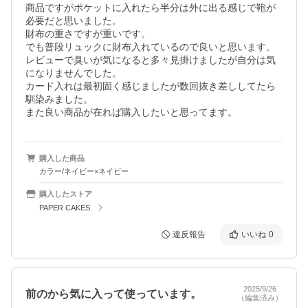
商品ですがポケットに入れたら半分は外に出る感じで鞄が
必要だと思いました。

財布の重さですが重いです。

でも普段リュックに財布入れているので良いと思います。

レビューで臭いが気になると多々見掛けましたが自分は気
になりませんでした。

カード入れは最初固く感じましたが数回抜き差ししてたら
馴染みました。

購入した商品
カラー/ネイビー×ネイビー
購入したストア
PAPER CAKES.
違反報告
いいね
0
2025/9/26
前のから気に入って使っています。
（編集済み）