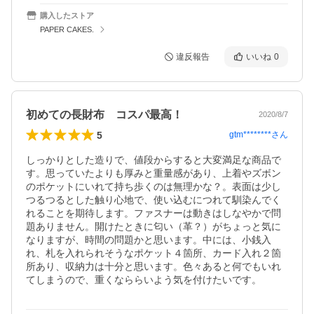
購入したストア
PAPER CAKES.
違反報告
いいね
0
初めての長財布 コスパ最高！
2020/8/7
5
gtm********
さん
しっかりとした造りで、値段からすると大変満足な商品で
す。思っていたよりも厚みと重量感があり、上着やズボン
のポケットにいれて持ち歩くのは無理かな？。表面は少し
つるつるとした触り心地で、使い込むにつれて馴染んでく
れることを期待します。ファスナーは動きはしなやかで問
題ありません。開けたときに匂い（革？）がちょっと気に
なりますが、時間の問題かと思います。中には、小銭入
れ、札を入れられそうなポケット４箇所、カード入れ２箇
所あり、収納力は十分と思います。色々あると何でもいれ
てしまうので、重くなららいよう気を付けたいです。