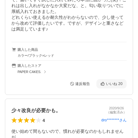
れは出し入れがなかなか大変だな、と。匂い取りついでに
厚紙入れておきました。

どれくらい使えるか耐久性がわからないので、少し使って
から改めて評価したいです。ですが、デザインと重さなど
は満足しています♪
購入した商品
カラー/ブラック×レッド
購入したストア
PAPER CAKES.
違反報告
いいね
20
2020/9/26
少々改良が必要かも。
（編集済み）
4
dro********
さん
使い始めて間もないので、慣れが必要なのかもしれません
が、
