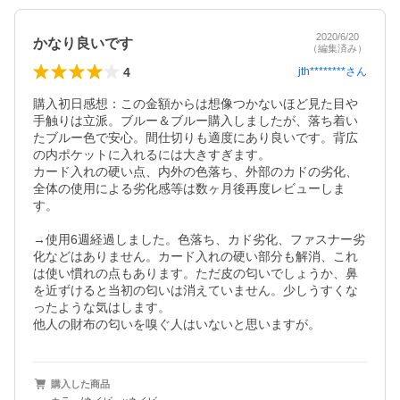
2020/6/20
かなり良いです
（編集済み）
4
jth********
さん
購入初日感想：この金額からは想像つかないほど見た目や
手触りは立派。ブルー＆ブルー購入しましたが、落ち着い
たブルー色で安心。間仕切りも適度にあり良いです。背広
の内ポケットに入れるには大きすぎます。

カード入れの硬い点、内外の色落ち、外部のカドの劣化、
全体の使用による劣化感等は数ヶ月後再度レビューしま
す。

→使用6週経過しました。色落ち、カド劣化、ファスナー劣
化などはありません。カード入れの硬い部分も解消、これ
は使い慣れの点もあります。ただ皮の匂いでしょうか、鼻
を近ずけると当初の匂いは消えていません。少しうすくな
ったような気はします。

他人の財布の匂いを嗅ぐ人はいないと思いますが。
購入した商品