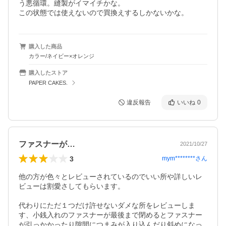
う悪循環。縫製がイマイチかな。

この状態では使えないので買換えするしかないかな。
購入した商品
カラー/ネイビー×オレンジ
購入したストア
PAPER CAKES.
違反報告
いいね
0
ファスナーが…
2021/10/27
3
mym********
さん
他の方が色々とレビューされているのでいい所や詳しいレ
ビューは割愛さしてもらいます。

代わりにただ１つだけ許せないダメな所をレビューしま
す、小銭入れのファスナーが最後まで閉めるとファスナー
が引っかかったり隙間につまみが入り込んだり斜めになっ