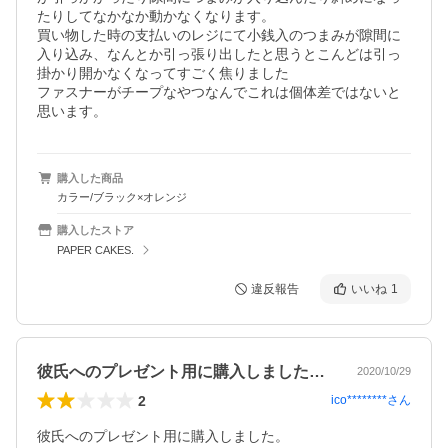
たりしてなかなか動かなくなります。

買い物した時の支払いのレジにて小銭入のつまみが隙間に
入り込み、なんとか引っ張り出したと思うとこんどは引っ
掛かり開かなくなってすごく焦りました

ファスナーがチープなやつなんでこれは個体差ではないと
思います。
購入した商品
カラー/ブラック×オレンジ
購入したストア
PAPER CAKES.
違反報告
いいね
1
彼氏へのプレゼント用に購入しました。一…
2020/10/29
2
ico********
さん
彼氏へのプレゼント用に購入しました。
