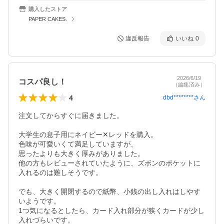
購入したストア
PAPER CAKES.
違反報告
いいね
0
2026/6/19
コスパ良し！
（編集済み）
4
dbd********
さん
注文してからすぐに届きました。

大学生の息子用にネイビー✕レッドを購入。

色味が可愛いくて満足していますが、

思ったよりも大きく厚みがありました。

他の方もレビューされていたように、ズボンのポケットに
入れるのは難しそうです。

でも、大きく開閉するので紙幣、小銭の出し入れはしやす
いようです。

1つ気になるとしたら、カード入れ部分が狭くカードが少し
入れづらいです。
