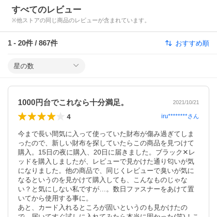
すべてのレビュー
※他ストアの同じ商品のレビューが含まれています。
1
-
20
件 /
867
件
おすすめ順
星の数
1000円台でこれなら十分満足。
2021/10/21
4
iru********
さん
今まで長い間気に入って使っていた財布が傷み過ぎてしま
ったので、新しい財布を探していたらこの商品を見つけて
購入。15日の夜に購入、20日に届きました。ブラック✕レ
ッドを購入しましたが、レビューで見かけた通り匂いが気
になりました。他の商品で、同じくレビューで臭いが気に
なるというのを見かけて購入しても、こんなものじゃな
い？と気にしない私ですが…。数日ファスナーをあけて置
いてから使用する事に。

あと、カード入れるところが固いというのも見かけたの
で、届いてすぐ試しに入れてみたら本当に固かった(笑)！こ