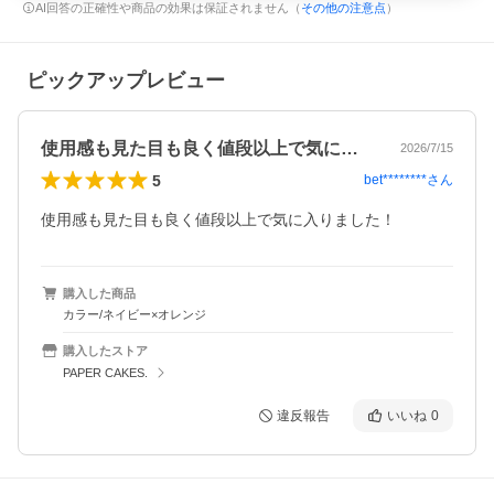
AI回答の正確性や商品の効果は保証されません（
その他の注意点
）
ピックアップレビュー
使用感も見た目も良く値段以上で気に入り…
2026/7/15
5
bet********
さん
使用感も見た目も良く値段以上で気に入りました！
購入した商品
カラー/ネイビー×オレンジ
購入したストア
PAPER CAKES.
違反報告
いいね
0