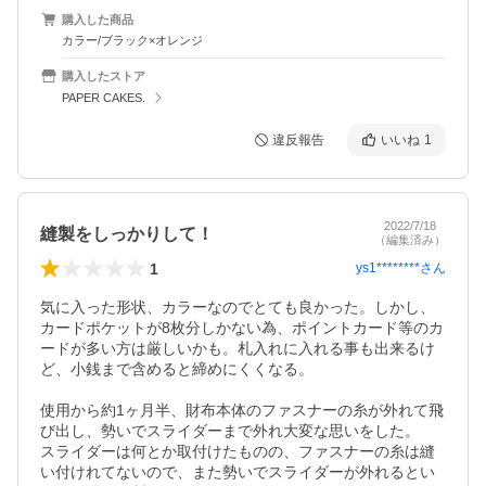
購入した商品
カラー/ブラック×オレンジ
購入したストア
PAPER CAKES.
違反報告
いいね
1
2022/7/18
縫製をしっかりして！
（編集済み）
1
ys1********
さん
気に入った形状、カラーなのでとても良かった。しかし、
カードポケットが8枚分しかない為、ポイントカード等のカ
ードが多い方は厳しいかも。札入れに入れる事も出来るけ
ど、小銭まで含めると締めにくくなる。

使用から約1ヶ月半、財布本体のファスナーの糸が外れて飛
び出し、勢いでスライダーまで外れ大変な思いをした。

スライダーは何とか取付けたものの、ファスナーの糸は縫
い付けれてないので、また勢いでスライダーが外れるとい