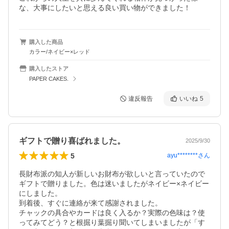
な、大事にしたいと思える良い買い物ができました！
購入した商品
カラー/ネイビー×レッド
購入したストア
PAPER CAKES.
違反報告
いいね
5
ギフトで贈り喜ばれました。
2025/9/30
5
ayu********
さん
長財布派の知人が新しいお財布が欲しいと言っていたので
ギフトで贈りました。色は迷いましたがネイビー×ネイビー
にしました。

到着後、すぐに連絡が来て感謝されました。

チャックの具合やカードは良く入るか？実際の色味は？使
ってみてどう？と根掘り葉掘り聞いてしまいましたが「す