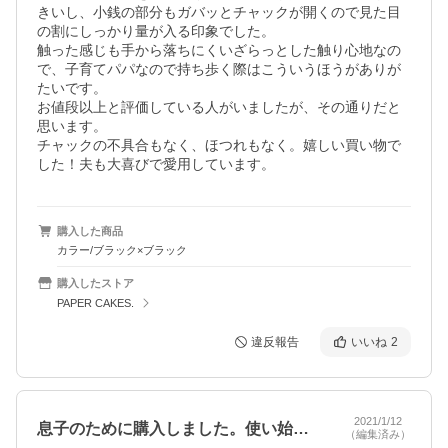
きいし、小銭の部分もガバッとチャックが開くので見た目
の割にしっかり量が入る印象でした。

触った感じも手から落ちにくいざらっとした触り心地なの
で、子育てパパなので持ち歩く際はこういうほうがありが
たいです。

お値段以上と評価している人がいましたが、その通りだと
思います。

チャックの不具合もなく、ほつれもなく。嬉しい買い物で
した！夫も大喜びで愛用しています。
購入した商品
カラー/ブラック×ブラック
購入したストア
PAPER CAKES.
違反報告
いいね
2
2021/1/12
息子のために購入しました。使い始めて2…
（編集済み）