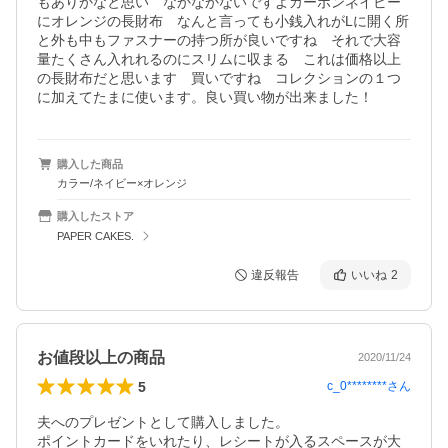
もありかなと思い　なかなかないですよカーボンネイビー
にオレンジの長財布　なんと言っても小銭入れがLに開く所
と外も中もファスナーの持つ所が良いですね　それで大容
量たくさん入れれるのにスリムに収まる　これは価格以上
の長財布だと思います　買いですね　コレクションの１つ
に加えてたまに使います。良い買い物が出来ました！
購入した商品
カラー/ネイビー×オレンジ
購入したストア
PAPER CAKES.
違反報告
いいね
2
お値段以上の商品
2020/11/24
5
c_0********
さん
夫へのプレゼントとして購入しました。

ポイントカードをいれたり、レシートが入るスペースが大