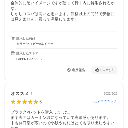
全体的に硬いイメージですが使って行く内に解消されるか
な。

しかしコスパは高いと思います。価格以上の商品で安物に
は見えません。買って満足してます!
購入した商品
カラー/ネイビー×ネイビー
購入したストア
PAPER CAKES.
違反報告
いいね
1
オススメ！
2021/3/25
5
naz********
さん
ブラック×レッドを購入しました。

まず表面はカーボン調になっていて高級感があります。

中も開口部が広いので小銭やお札はとても取り出しやすい