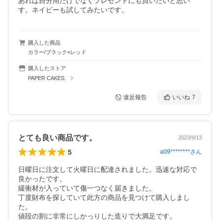
あれば自分用だけでなくプレゼントにも買いたいと思い
す。ネイビーも試してみたいです。
購入した商品
カラー/ブラック×レッド
購入したストア
PAPER CAKES.
違反報告
いいね
7
とても良い商品です。
2023/9/13
5
a09********
さん
日曜日に注文して火曜日に配達されました。迅速な対応で
良かったです。

緩衝材が入っていて傷一つなく届きました。

丁度財布を探していて此方の商品を見つけて購入しまし
た。

値段の割に非常にしかっりした造りで大満足です。
