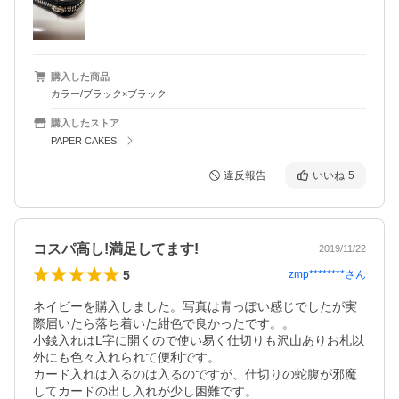
購入した商品
カラー/ブラック×ブラック
購入したストア
PAPER CAKES.
違反報告
いいね
5
コスパ高し!満足してます!
2019/11/22
5
zmp********
さん
ネイビーを購入しました。写真は青っぽい感じでしたが実
際届いたら落ち着いた紺色で良かったです。。

小銭入れはL字に開くので使い易く仕切りも沢山ありお札以
外にも色々入れられて便利です。

カード入れは入るのは入るのですが、仕切りの蛇腹が邪魔
してカードの出し入れが少し困難です。
