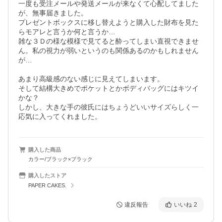
一度も受注メールや発送メールが来なくて心配してました
が、無事届きました。

プレゼントボックスに移し替えようと購入した財布を見た
らモアレと言うか何と言うか…

雑な３Ｄの様な模様で見てると酔ってしまい直視できませ
ん。私の視力が弱いというのも関係あるのかもしれません
が…

あまり高級感のない感じに見えてしまいます。

そして結構大きめでポケットとかボディバッグにはキツイ
かな？

しかし、大きな手の彼氏にはちょうどいいサイズらしく一
応気に入ってくれました。
購入した商品
カラー/ブラック×ブラック
購入したストア
PAPER CAKES.
違反報告
いいね
2