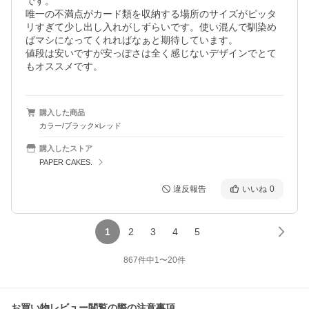
です。

唯一の不満点がカード類を収納する場所のサイズがピッタ
リすぎて少し出し入れがしずらいです。使い混んで馴染め
ばマシになってくれればなぁと期待しています。

値段は安いですが安っぽさは全く感じないデザインでとて
もオススメです。
購入した商品
カラー/ブラック×レッド
購入したストア
PAPER CAKES.
違反報告
いいね
0
1
2
3
4
5
867
件中
1
〜
20
件
お買い物レビュー閲覧の際の注意事項