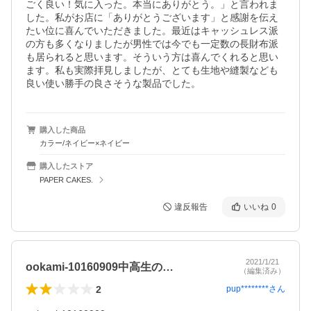
ごく良い！気に入った。本当にありがとう。」と言われま
した。私がお店に「ありがとうございます」と感謝を伝え
たい位に喜んでいただきました。最近はキャッシュレス派
の方も多くなりましたが男性では今でも一定数の長財布派
も居られると思います。そういう方は喜んでくれると思い
ます。私も実際拝見しましたが、とても生地や縫製なども
良い使い勝手の良さそうな製品でした。
購入した商品
カラー/ネイビー×ネイビー
購入したストア
PAPER CAKES.
違反報告
いいね
0
2021/1/21
ookami-10160909中高生の…
（編集済み）
2
pup********
さん