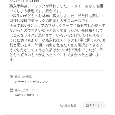
ookami-10160909

購入半年後、チャックが壊れました。スライドさせても開
いてしまう状態です。残念です。

中高生の子どものお財布に購入しました。見た目も美しい
型押し模様でチャックの開閉も大変スムーズです。

今まで100円ショップのマジックテープ半折財布しか使って
なかったので大きいな〜と言ってましたが、長財布として
はこんなサイズと思います。いろいろ分けて入れられるよ
うに仕切りもあり、小銭入れはチャックもL字に開くので便
利と思います。外側、内側と色もたくさん選択ができるよ
うでしたが、ちょうど欠品ばかりの時で残念でしたが、子
どもの好みのものがあったのでこれでよかったと思いま
す。
購入した商品
カラー/ネイビー×オレンジ
購入したストア
PAPER CAKES.
違反報告
いいね
1