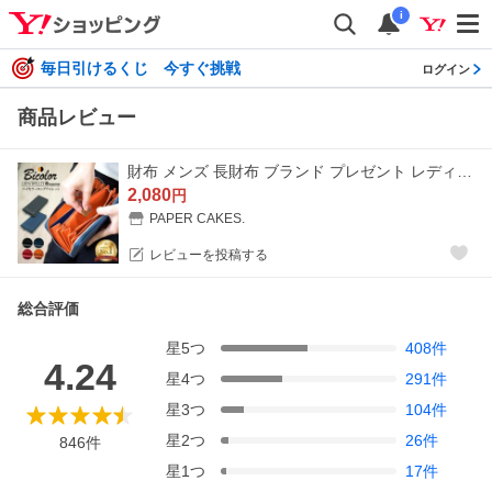
i
毎日引けるくじ 今すぐ挑戦
ログイン
商品レビュー
財布 メンズ 長財布 ブランド プレゼント レディース 30代 40代 20代 50代 おしゃれ プレゼント ラウンドファスナー 還暦 レザー 革 かわいい
2,080
円
PAPER CAKES.
レビューを投稿する
総合評価
星
5
つ
408
件
4.24
星
4
つ
291
件
星
3
つ
104
件
星
2
つ
26
件
846
件
星
1
つ
17
件