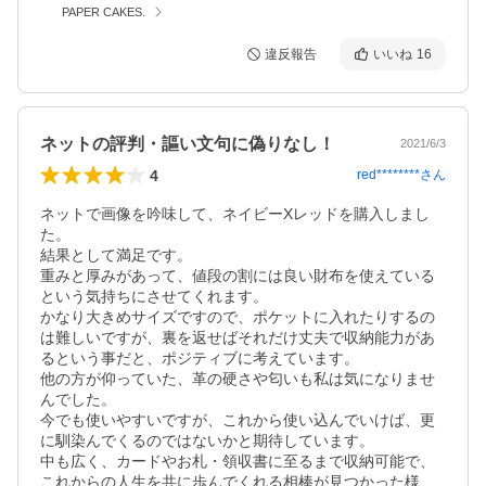
PAPER CAKES.
違反報告
いいね
16
ネットの評判・謳い文句に偽りなし！
2021/6/3
4
red********
さん
ネットで画像を吟味して、ネイビーXレッドを購入しまし
た。

結果として満足です。

重みと厚みがあって、値段の割には良い財布を使えている
という気持ちにさせてくれます。

かなり大きめサイズですので、ポケットに入れたりするの
は難しいですが、裏を返せばそれだけ丈夫で収納能力があ
るという事だと、ポジティブに考えています。

他の方が仰っていた、革の硬さや匂いも私は気になりませ
んでした。

今でも使いやすいですが、これから使い込んでいけば、更
に馴染んでくるのではないかと期待しています。

中も広く、カードやお札・領収書に至るまで収納可能で、
これからの人生を共に歩んでくれる相棒が見つかった様