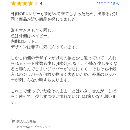
4
joe********
さん
外側のPUレザーが剥がれて来てしまったため、出来るだけ
同じ商品か近い商品を探してました。

形も大きさも全く同じ。

色は外側はネイビー。

内側はレッド。

デザインは非常に気に入っています。

しかし内側のデザインが以前の物と少し違っていて、入れ
られるカード枚数も少し(4枚分)少なく、小銭が少し多くな
ると膨らんでしまいジッパーが閉じにくく、そもそも小銭
入れのジッパーが何故か物凄く大きいため、外側のジッパ
ーが閉まらない時すらあります。

これまで使っていた物そのまま…とはいきませんが、しば
らく使って、少しずつ使い慣れていければ良いなと思いま
す。
購入した商品
カラー/ネイビー×レッド