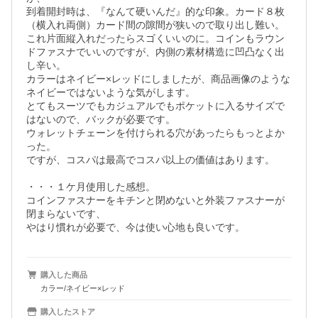
到着開封時は、『なんて硬いんだ』的な印象。カード８枚
（横入れ両側）カード間の隙間が狭いので取り出し難い。
これ片面縦入れだったらスゴくいいのに。コインもラウン
ドファスナでいいのですが、内側の素材構造に凹凸なく出
し辛い。

カラーはネイビー×レッドにしましたが、商品画像のような
ネイビーではないような気がします。

とてもスーツでもカジュアルでもポケットに入るサイズで
はないので、バックが必要です。

ウォレットチェーンを付けられる穴があったらもっとよか
った。

ですが、コスパは最高でコスパ以上の価値はあります。

・・・１ケ月使用した感想。

コインファスナーをキチンと閉めないと外装ファスナーが
閉まらないです、

やはり慣れが必要で、今は使い心地も良いです。
購入した商品
カラー/ネイビー×レッド
購入したストア