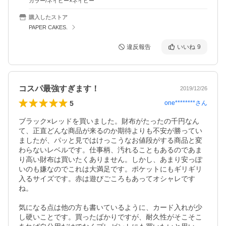
カラー/ネイビー×ネイビー
購入したストア
PAPER CAKES.
違反報告
いいね
9
コスパ最強すぎます！
2019/12/26
5
one********
さん
ブラック×レッドを買いました。財布がたったの千円なん
て、正直どんな商品が来るのか期待よりも不安が勝ってい
ましたが、パッと見ではけっこうなお値段がする商品と変
わらないレベルです。仕事柄、汚れることもあるのであま
り高い財布は買いたくありません。しかし、あまり安っぽ
いのも嫌なのでこれは大満足です。ポケットにもギリギリ
入るサイズです。赤は遊びごころもあってオシャレです
ね。

気になる点は他の方も書いているように、カード入れが少
し硬いことです。買ったばかりですが、耐久性がそこそこ