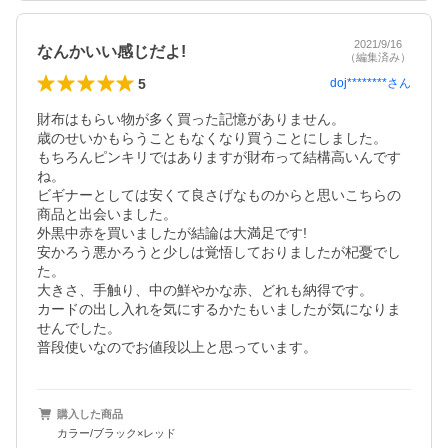
2021/9/16
なんかいい感じだよ!
（編集済み）
5
doj********
さん
財布はもらい物が多く買った記憶がありません。

歳のせいかもらうこともなくなり買うことにしました。

もちろんピンキリではありますが財布って結構高いんです
ね。

ビギナーとしては安くて良さげなものからと思いこちらの
商品と出会いました。

外黒中赤を買いましたが結論は大満足です!

安かろう悪かろうと少しは覚悟しておりましたが杞憂でし
た。

大きさ、手触り、中の鮮やかな赤、どれも納得です。

カードの出し入れを気にするかたもいましたが気になりま
せんでした。

普段使いなのでお値段以上と思っています。
購入した商品
カラー/ブラック×レッド