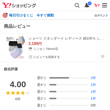
i
毎日引けるくじ 今すぐ挑戦
ログイン
商品レビュー
ショーツ スタンダード レディース 綿100％ しめつけ軽減 お腹 脚口らくちん 深ばき 5枚組 M/L/LL ニッセン nissen
2,189
円
ニッセン Yahoo!店
レビューを投稿する
総合評価
星
5
つ
3
件
4.00
星
4
つ
1
件
星
3
つ
1
件
星
2
つ
1
件
6
件
星
1
つ
0
件