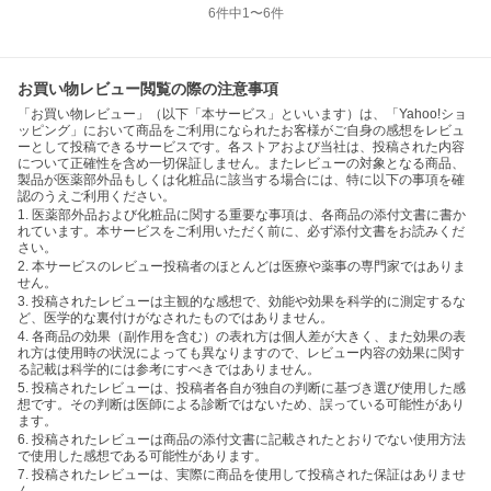
6
件中
1
〜
6
件
お買い物レビュー閲覧の際の注意事項
「お買い物レビュー」（以下「本サービス」といいます）は、「Yahoo!ショ
ッピング」において商品をご利用になられたお客様がご自身の感想をレビュ
ーとして投稿できるサービスです。各ストアおよび当社は、投稿された内容
について正確性を含め一切保証しません。またレビューの対象となる商品、
製品が医薬部外品もしくは化粧品に該当する場合には、特に以下の事項を確
認のうえご利用ください。
1. 医薬部外品および化粧品に関する重要な事項は、各商品の添付文書に書か
れています。本サービスをご利用いただく前に、必ず添付文書をお読みくだ
さい。
2. 本サービスのレビュー投稿者のほとんどは医療や薬事の専門家ではありま
せん。
3. 投稿されたレビューは主観的な感想で、効能や効果を科学的に測定するな
ど、医学的な裏付けがなされたものではありません。
4. 各商品の効果（副作用を含む）の表れ方は個人差が大きく、また効果の表
れ方は使用時の状況によっても異なりますので、レビュー内容の効果に関す
る記載は科学的には参考にすべきではありません。
5. 投稿されたレビューは、投稿者各自が独自の判断に基づき選び使用した感
想です。その判断は医師による診断ではないため、誤っている可能性があり
ます。
6. 投稿されたレビューは商品の添付文書に記載されたとおりでない使用方法
で使用した感想である可能性があります。
7. 投稿されたレビューは、実際に商品を使用して投稿された保証はありませ