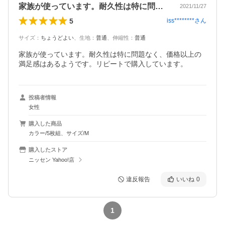
家族が使っています。耐久性は特に問題な…
2021/11/27
5
iss********
さん
サイズ
：
ちょうどよい
、
生地
：
普通
、
伸縮性
：
普通
家族が使っています。耐久性は特に問題なく、価格以上の
満足感はあるようです。リピートで購入しています。
投稿者情報
女性
購入した商品
カラー/5枚組、サイズ/M
購入したストア
ニッセン Yahoo!店
違反報告
いいね
0
1