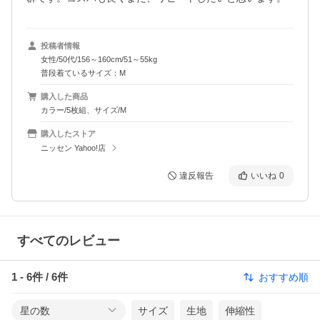
投稿者情報
女性/50代/156～160cm/51～55kg
普段着ているサイズ：M
購入した商品
カラー/5枚組、サイズ/M
購入したストア
ニッセン Yahoo!店
違反報告
いいね
0
すべてのレビュー
1
-
6
件 /
6
件
おすすめ順
星の数
サイズ
生地
伸縮性