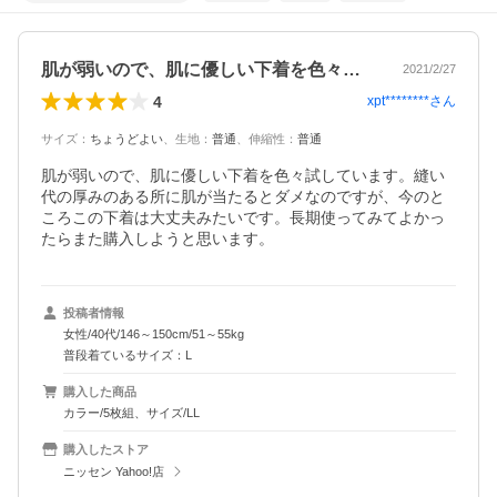
肌が弱いので、肌に優しい下着を色々試し…
2021/2/27
4
xpt********
さん
サイズ
：
ちょうどよい
、
生地
：
普通
、
伸縮性
：
普通
肌が弱いので、肌に優しい下着を色々試しています。縫い
代の厚みのある所に肌が当たるとダメなのですが、今のと
ころこの下着は大丈夫みたいです。長期使ってみてよかっ
たらまた購入しようと思います。
投稿者情報
女性/40代/146～150cm/51～55kg
普段着ているサイズ：L
購入した商品
カラー/5枚組、サイズ/LL
購入したストア
ニッセン Yahoo!店