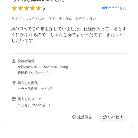
5
ocf********
さん
サイズ
：
ちょうどよい
、
生地
：
少し厚め
、
伸縮性
：
良い
綿100％でこの形を探していました。化繊が入っているとす
ぐにかぶれるので、ちゃんと綿でよかったです。またリピ
したいです。
投稿者情報
女性/50代/151～155cm/56～60kg
普段着ているサイズ：L
購入した商品
カラー/5枚組、サイズ/L
購入したストア
ニッセン Yahoo!店
違反報告
いいね
1