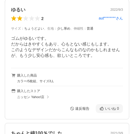
ゆるい
2022/9/3
2
aut********
さん
サイズ
：
ちょうどよい
、
生地
：
少し厚め
、
伸縮性
：
普通
ゴムがゆるいです。

だからはきやすくもあり、心もとない感じもします。

このようなデザインだからこんなものなのかもしれません
が、もう少し安心感も、欲しいところです。
購入した商品
カラー/5枚組、サイズ/LL
購入したストア
ニッセン Yahoo!店
違反報告
いいね
0
ちゃんと綿100％でした
2021/3/9