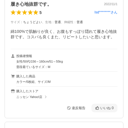
履き心地抜群です。
2022/11/1
5
lsd********
さん
サイズ
：
ちょうどよい
、
生地
：
普通
、
伸縮性
：
普通
綿100%で肌触りが良く、お腹もすっぽり隠れて履き心地抜
群です。コスパも良くまた、リピートしたいと思います。
投稿者情報
女性/50代/156～160cm/51～55kg
普段着ているサイズ：M
購入した商品
カラー/5枚組、サイズ/M
購入したストア
ニッセン Yahoo!店
違反報告
いいね
0