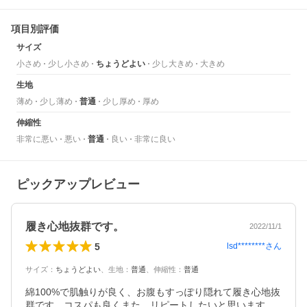
項目別評価
サイズ
小さめ
少し小さめ
ちょうどよい
少し大きめ
大きめ
生地
薄め
少し薄め
普通
少し厚め
厚め
伸縮性
非常に悪い
悪い
普通
良い
非常に良い
ピックアップレビュー
履き心地抜群です。
2022/11/1
5
lsd********
さん
サイズ
：
ちょうどよい
、
生地
：
普通
、
伸縮性
：
普通
綿100%で肌触りが良く、お腹もすっぽり隠れて履き心地抜
群です。コスパも良くまた、リピートしたいと思います。