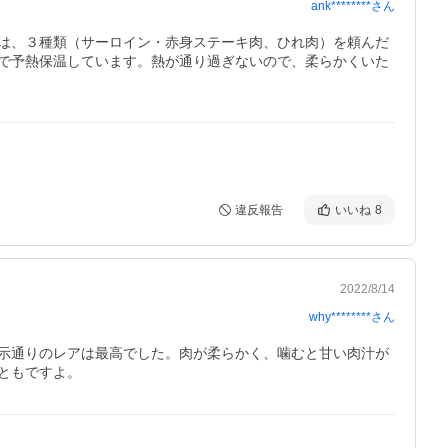
ank********
さん
は、３種類（サーロイン・赤身ステーキ肉、ひれ肉）を頼んだ
で予熱保温しています。熱が通り過ぎないので、柔らかくいた
違反報告
いいね
8
2022/8/14
why********
さん
示通りのレアは最高でした。肉が柔らかく、噛むと甘い肉汁が
ともですよ。