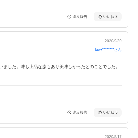
違反報告
いいね
3
2020/9/30
kow********
さん
いました。味も上品な脂もあり美味しかったとのことでした。
違反報告
いいね
5
2020/5/17