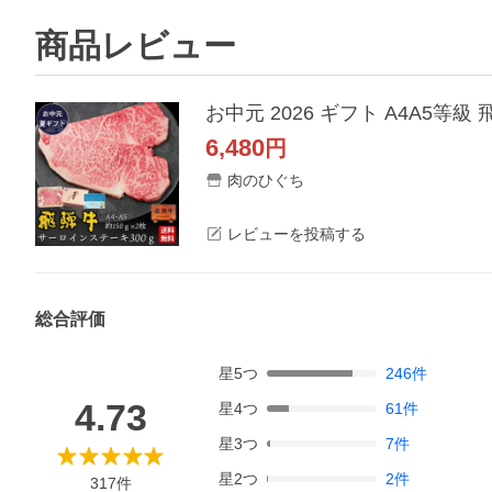
商品レビュー
お中元 2026 ギフト A4A5等
6,480
円
肉のひぐち
レビューを投稿する
総合評価
星
5
つ
246
件
4.73
星
4
つ
61
件
星
3
つ
7
件
星
2
つ
2
件
317
件