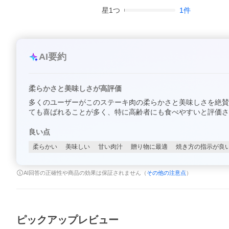
星
1
つ
1
件
AI要約
柔らかさと美味しさが高評価
多くのユーザーがこのステーキ肉の柔らかさと美味しさを絶賛
ても喜ばれることが多く、特に高齢者にも食べやすいと評価さ
良い点
柔らかい
美味しい
甘い肉汁
贈り物に最適
焼き方の指示が良
AI回答の正確性や商品の効果は保証されません（
その他の注意点
）
ピックアップレビュー