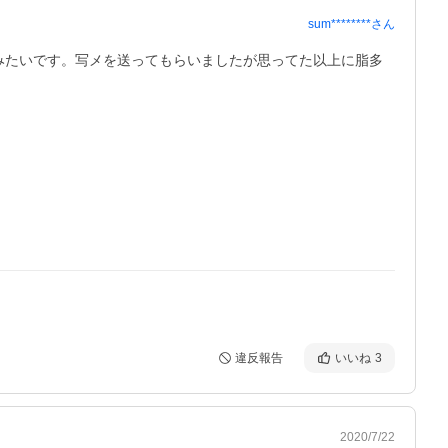
sum********
さん
みたいです。写メを送ってもらいましたが思ってた以上に脂多
違反報告
いいね
3
2020/7/22