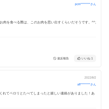
pcm********
さん
肉を食べる際は、このお肉を思い出すくらいだそうです。^^;

違反報告
いいね
1
2022/8/2
afl********
さん
くれてペロリとたべてしまったと嬉しい連絡がありました！あ