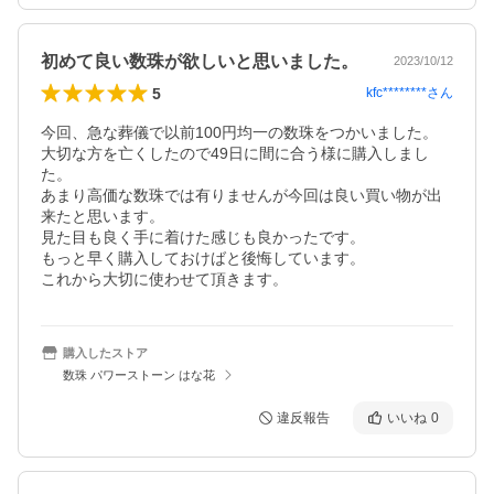
初めて良い数珠が欲しいと思いました。
2023/10/12
5
kfc********
さん
今回、急な葬儀で以前100円均一の数珠をつかいました。

大切な方を亡くしたので49日に間に合う様に購入しまし
た。

あまり高価な数珠では有りませんが今回は良い買い物が出
来たと思います。

見た目も良く手に着けた感じも良かったです。

もっと早く購入しておけばと後悔しています。

これから大切に使わせて頂きます。
購入したストア
数珠 パワーストーン はな花
違反報告
いいね
0