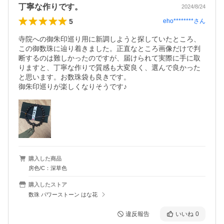
丁寧な作りです。
2024/8/24
5
eho********
さん
寺院への御朱印巡り用に新調しようと探していたところ、
この御数珠に辿り着きました。正直なところ画像だけで判
断するのは難しかったのですが、届けられて実際に手に取
りますと、丁寧な作りで質感も大変良く、選んで良かった
と思います。お数珠袋も良きです。

御朱印巡りが楽しくなりそうです♪
購入した商品
房色/C：深草色
購入したストア
数珠 パワーストーン はな花
違反報告
いいね
0