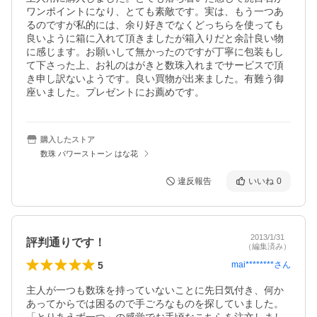
ワンポイントになり、とても素敵です。実は、もう一つあ
るのですが私的には、余り好きでなくどっちらを使っても
良いように箱に入れて頂きましたが箱入りだと余計良い物
に感じます。お願いして無かったのですが丁寧に包装もし
て下さった上、お礼のはがきと数珠入れまでサービスで頂
き申し訳ないようです。良い買物が出来ました。有難う御
座いました。プレゼントにお薦めです。
購入したストア
数珠 パワーストーン はな花
違反報告
いいね
0
2013/1/31
評判通りです！
（編集済み）
5
mai********
さん
主人が一つも数珠を持っていないことに先日気付き、何か
あってからでは困るので手ごろなものを探していました。
