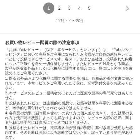
1
2
3
4
5
117
件中
1
〜
20
件
お買い物レビュー閲覧の際の注意事項
「お買い物レビュー」（以下「本サービス」といいます）は、「Yahoo!ショ
ッピング」において商品をご利用になられたお客様がご自身の感想をレビュ
ーとして投稿できるサービスです。各ストアおよび当社は、投稿された内容
について正確性を含め一切保証しません。またレビューの対象となる商品、
製品が医薬部外品もしくは化粧品に該当する場合には、特に以下の事項を確
認のうえご利用ください。
1. 医薬部外品および化粧品に関する重要な事項は、各商品の添付文書に書か
れています。本サービスをご利用いただく前に、必ず添付文書をお読みくだ
さい。
2. 本サービスのレビュー投稿者のほとんどは医療や薬事の専門家ではありま
せん。
3. 投稿されたレビューは主観的な感想で、効能や効果を科学的に測定するな
ど、医学的な裏付けがなされたものではありません。
4. 各商品の効果（副作用を含む）の表れ方は個人差が大きく、また効果の表
れ方は使用時の状況によっても異なりますので、レビュー内容の効果に関す
る記載は科学的には参考にすべきではありません。
5. 投稿されたレビューは、投稿者各自が独自の判断に基づき選び使用した感
想です。その判断は医師による診断ではないため、誤っている可能性があり
ます。