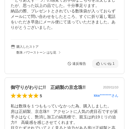
「とりあえず一つ」の感覚でお手頃なこちらを注文しまし
たが、思った以上の品でした。十分事足ります。

納品の際、プレゼントとされている数珠袋が入っておらず
メールにて問い合わせをしたところ、すぐに折り返し電話
をいただき早急にメール便にて送っていただきました。あ
りがとうございました。
購入したストア
数珠 パワーストーン はな花
違反報告
いいね
1
御守りがわりに!! 正絹製の京念珠!!
2020/11/10
5
kkw********
さん
私は数珠を１つももっていなかった為、購入しました。

房は正絹製、京念珠!!　アクセントに人気の虎目石ですが派
手さはなく、艶消し加工の縞黒檀で、親玉は約19ミリの迫
力!!　高級感を感じさせてくれます。

目立たずそれでいてよく見ると迫力がある房は正絹製と高