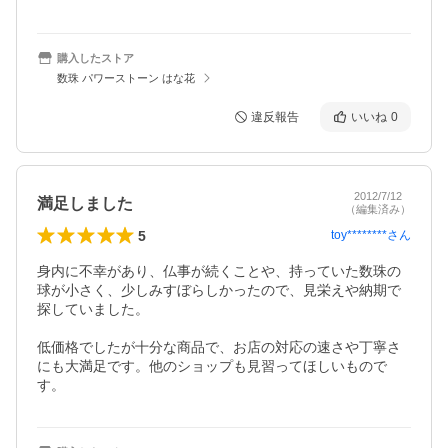
購入したストア
数珠 パワーストーン はな花
違反報告
いいね
0
2012/7/12
満足しました
（編集済み）
5
toy********
さん
身内に不幸があり、仏事が続くことや、持っていた数珠の
球が小さく、少しみすぼらしかったので、見栄えや納期で
探していました。

低価格でしたが十分な商品で、お店の対応の速さや丁寧さ
にも大満足です。他のショップも見習ってほしいもので
す。