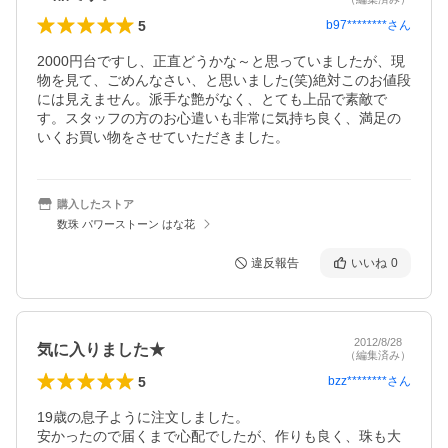
5
b97********
さん
2000円台ですし、正直どうかな～と思っていましたが、現
物を見て、ごめんなさい、と思いました(笑)絶対このお値段
には見えません。派手な艶がなく、とても上品で素敵で
す。スタッフの方のお心遣いも非常に気持ち良く、満足の
いくお買い物をさせていただきました。
購入したストア
数珠 パワーストーン はな花
違反報告
いいね
0
2012/8/28
気に入りました★
（編集済み）
5
bzz********
さん
19歳の息子ように注文しました。

安かったので届くまで心配でしたが、作りも良く、珠も大