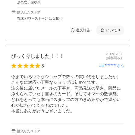
房色/C：深草色
購入したストア
数珠 パワーストーン はな花
違反報告
いいね
0
2012/12/21
びっくりしました！！！
（編集済み）
5
aoi********
さん
今までいろいろなショップで数々の買い物をしましたが、
こんなに対応が丁寧なショップは初めてです。

注文後に届いたメールの丁寧さ、商品発送の早さ、商品に
添えられていた手書きのカード、そしてオマケの数珠袋、
どれをとっても本当にスタッフの方のきめ細やかで温かい
心が伝わってくるものでした。

本当にありがとうございました。
購入したストア