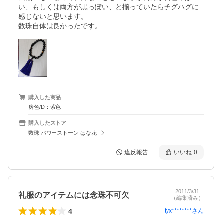
い、もしくは両方が黒っぽい、と揃っていたらチグハグに
感じないと思います。

購入した商品
房色/D：紫色
購入したストア
数珠 パワーストーン はな花
違反報告
いいね
0
2011/3/31
礼服のアイテムには念珠不可欠
（編集済み）
4
tyx********
さん