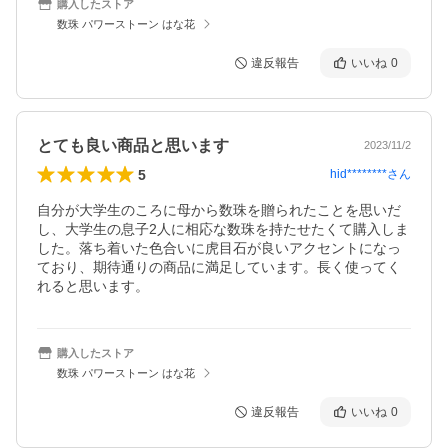
購入したストア
数珠 パワーストーン はな花
違反報告
いいね
0
とても良い商品と思います
2023/11/2
5
hid********
さん
自分が大学生のころに母から数珠を贈られたことを思いだ
し、大学生の息子2人に相応な数珠を持たせたくて購入しま
した。落ち着いた色合いに虎目石が良いアクセントになっ
ており、期待通りの商品に満足しています。長く使ってく
れると思います。
購入したストア
数珠 パワーストーン はな花
違反報告
いいね
0