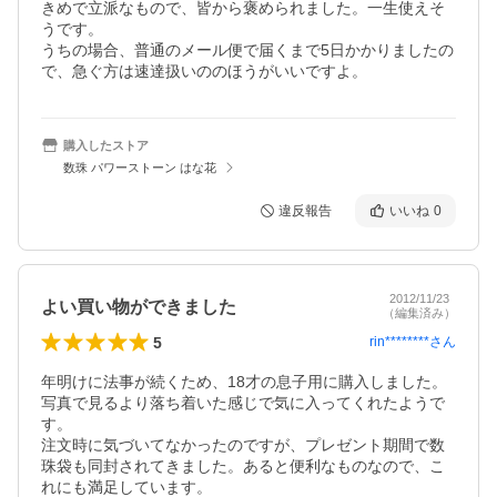
きめで立派なもので、皆から褒められました。一生使えそ
うです。

うちの場合、普通のメール便で届くまで5日かかりましたの
で、急ぐ方は速達扱いののほうがいいですよ。
購入したストア
数珠 パワーストーン はな花
違反報告
いいね
0
2012/11/23
よい買い物ができました
（編集済み）
5
rin********
さん
年明けに法事が続くため、18才の息子用に購入しました。

写真で見るより落ち着いた感じで気に入ってくれたようで
す。

注文時に気づいてなかったのですが、プレゼント期間で数
珠袋も同封されてきました。あると便利なものなので、こ
れにも満足しています。