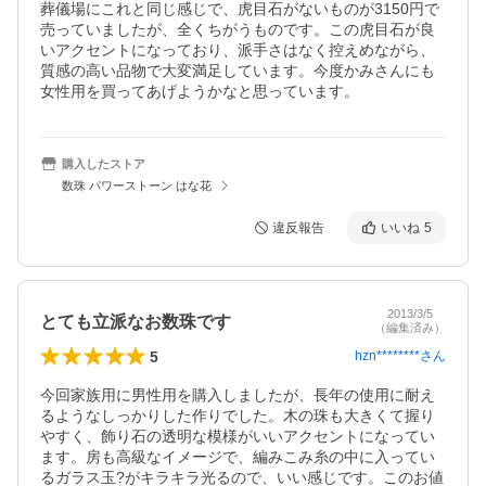
葬儀場にこれと同じ感じで、虎目石がないものが3150円で
売っていましたが、全くちがうものです。この虎目石が良
いアクセントになっており、派手さはなく控えめながら、
質感の高い品物で大変満足しています。今度かみさんにも
女性用を買ってあげようかなと思っています。
購入したストア
数珠 パワーストーン はな花
違反報告
いいね
5
2013/3/5
とても立派なお数珠です
（編集済み）
5
hzn********
さん
今回家族用に男性用を購入しましたが、長年の使用に耐え
るようなしっかりした作りでした。木の珠も大きくて握り
やすく、飾り石の透明な模様がいいアクセントになってい
ます。房も高級なイメージで、編みこみ糸の中に入ってい
るガラス玉?がキラキラ光るので、いい感じです。このお値