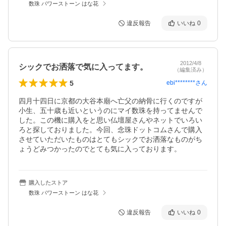
数珠 パワーストーン はな花
違反報告
いいね
0
2012/4/8
シックでお洒落で気に入ってます。
（編集済み）
5
ebi********
さん
四月十四日に京都の大谷本廟へ亡父の納骨に行くのですが
小生、五十歳も近いというのにマイ数珠を持ってませんで
した。この機に購入をと思い仏壇屋さんやネットでいろい
ろと探しておりました。今回、念珠ドットコムさんで購入
させていただいたものはとてもシックでお洒落なものがち
ょうどみつかったのでとても気に入っております。
購入したストア
数珠 パワーストーン はな花
違反報告
いいね
0