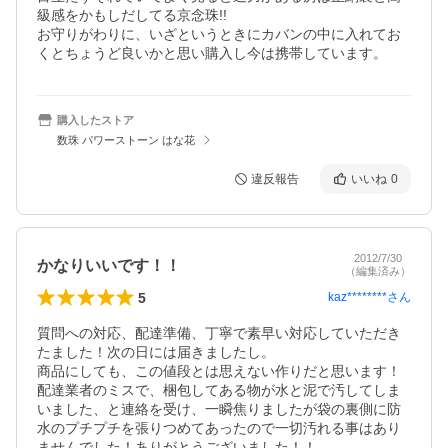
級感をかもしだしてる京念珠!!

お守りがわりに、いざというときにカバンの中に入れてお
くとちょうど良いかと思い購入し今は携帯しています。
購入したストア
数珠 パワーストーン はな花
違反報告
いいね
0
2012/7/30
かなりいいです！！
（編集済み）
5
kaz********
さん
質問への対応、配達準備、丁寧で素早い対応していただき
たました！次の日には届きましたし。

商品にしても、この値段とは思えない作りだと思います！

配達業者のミスで、梱包してある物が水と泥で汚してしま
いました、と連絡を受け、一瞬焦りましたが袋の裏側に防
水のプチプチを張りつめてあったので一切汚れる事はあり
ませんでした！ありがとうございました！！