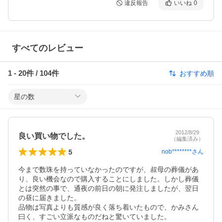
違反報告
いいね
0
すべてのレビュー
1
-
20
件 /
104
件
おすすめ順
星の数
2012/8/29
良い買い物でした。
（編集済み）
5
nob********
さん
今まで数珠を持っていなかったのですが、叔母の葬儀があ
り、良い機会なので購入することにしました。しかし葬儀
とは突然の事で、通夜の前日の朝に発注しましたが、翌日
の昼に届きました。

品物は写真よりも質感が良く落ち着いたもので、かみさん
曰く、すごい立派なものだねと驚いていました。
