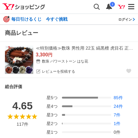
i
毎日引けるくじ 今すぐ挑戦
ログイン
商品レビュー
≪特別価格≫数珠 男性用 22玉 縞黒檀 虎目石 正絹房 数珠袋付き おしゃれ 葬式 葬儀
3,300
円
数珠 パワーストーン はな花
レビューを投稿する
総合評価
星
5
つ
85
件
4.65
星
4
つ
24
件
星
3
つ
7
件
星
2
つ
1
件
117
件
星
1
つ
0
件