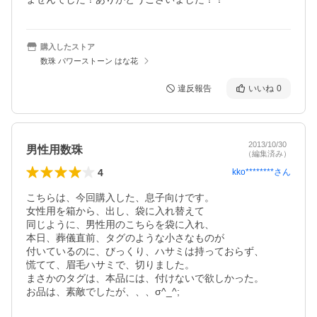
購入したストア
数珠 パワーストーン はな花
違反報告
いいね
0
2013/10/30
男性用数珠
（編集済み）
4
kko********
さん
こちらは、今回購入した、息子向けです。

女性用を箱から、出し、袋に入れ替えて

同じように、男性用のこちらを袋に入れ、

本日、葬儀直前、タグのような小さなものが

付いているのに、びっくり、ハサミは持っておらず、

慌てて、眉毛ハサミで、切りました。

まさかのタグは、本品には、付けないで欲しかった。

お品は、素敵でしたが、、、σ^_^;