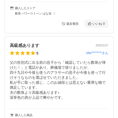
購入したストア
数珠 パワーストーン はな花
違反報告
いいね
0
高級感あります
2025/12/7
5
cho********
さん
父の告別式に出る前の息子から「確認していたら数珠が弾
けた！」と電話があり、葬儀場で借りましたが、

四十九日や今後も使うのアラサーの息子が今後も使って行
けそうなものを選ばせていただきました。

私が手に取った感じ、このお値段とは思えない重厚な物で
満足しています。

夫の数珠より高級感あります♪

深草色の房が上品で爽やかです。
購入した商品