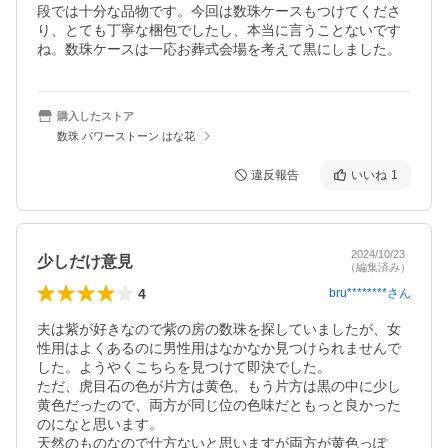
段では十分な品物です。今回は数珠ケースもつけてくださ
り、とても丁寧な梱包でしたし、本当に言うことないです
ね。数珠ケースは一応お葬式会場を考えて黒にしました。
購入したストア
数珠 パワーストーン はな花
違反報告
いいね
1
2024/10/23
少しだけ意見
（編集済み）
4
bru********
さん
夫は紫が好きなので紫の房の数珠を探していましたが、女
性用はよくあるのに男性用はなかなか見つけられませんで
した。ようやくこちらを見つけて即決でした。

ただ、虎目石の色が片方は黄色、もう片方は黒の中に少し
黄色だったので、両方が同じ位の色味だともっと良かった
のになと思います。

天然のものなので仕方ないと思いますが両方が黄色っぽ