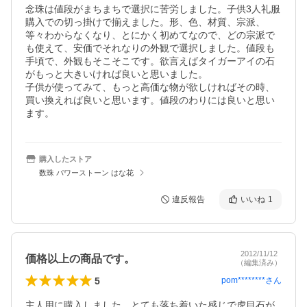
念珠は値段がまちまちで選択に苦労しました。子供3人礼服
購入での切っ掛けで揃えました。形、色、材質、宗派、
等々わからなくなり、とにかく初めてなので、どの宗派で
も使えて、安価でそれなりの外観で選択しました。値段も
手頃で、外観もそこそこです。欲言えばタイガーアイの石
がもっと大きいければ良いと思いました。

子供が使ってみて、もっと高価な物が欲しければその時、
買い換えれば良いと思います。値段のわりには良いと思い
ます。
購入したストア
数珠 パワーストーン はな花
違反報告
いいね
1
2012/11/12
価格以上の商品です。
（編集済み）
5
pom********
さん
主人用に購入しました。とても落ち着いた感じで虎目石が