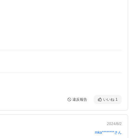
違反報告
いいね
1
2024/8/2
mka********
さん