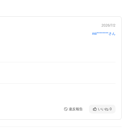
2026/7/2
mii********
さん
違反報告
いいね
0