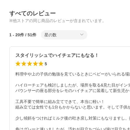
すべてのレビュー
※他ストアの同じ商品のレビューが含まれています。
1
-
20
件 /
51
件
星の数
スタイリッシュでハイチェアにもなる！
5
料理中や上の子供の勉強を見ているときにベビーがいられる場
ハイローチェアも検討しましたが、場所を取る&見た目がインテ
バウンサーの座る部分をレモのハイチェアに装着して新生児か
工具不要で簡単に組み立てできて、本当に軽い！

組み立ては女性でも1分もかからないと思います。そして子供
少し傾斜をつければミルク後の吐き戻し対策にもなりますし、
色はグレーと迷いましたが、汚れが目立ちづらい(埃は目立ちます