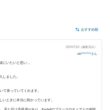
おすすめ順
2024/7/10
（編集済み）
aki********
さん
にいたいと思い…

しました。

いて座っていてくれます。

いときに本当に助かっています。

た目は高級感があり、Karlellのブラックのチェアとの相性