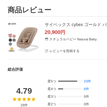
商品レビュー
サイベックス cybex ゴールド バ
20,900
円
ナチュラルベビー Natural Baby
レビューを投稿する
総合評価
星
5
つ
23
件
4.79
星
4
つ
6
件
星
3
つ
0
件
星
2
つ
0
件
29
件