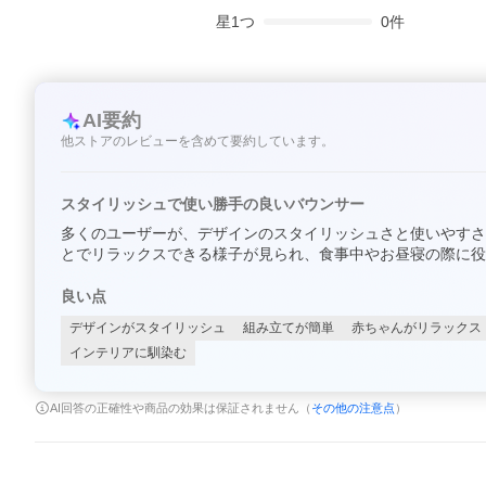
星
1
つ
0
件
AI要約
他ストアのレビューを含めて要約しています。
スタイリッシュで使い勝手の良いバウンサー
多くのユーザーが、デザインのスタイリッシュさと使いやすさ
とでリラックスできる様子が見られ、食事中やお昼寝の際に役
良い点
デザインがスタイリッシュ
組み立てが簡単
赤ちゃんがリラックス
インテリアに馴染む
AI回答の正確性や商品の効果は保証されません（
その他の注意点
）