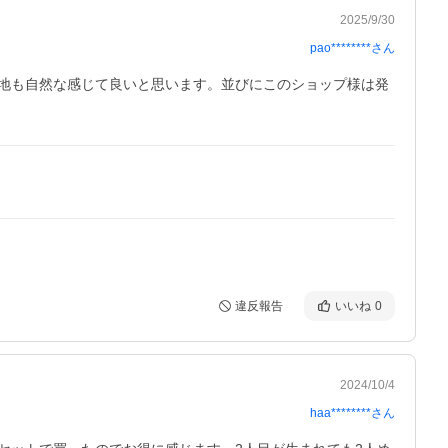
2025/9/30
pao********
さん
地も自然な感じて良いと思います。並びにこのショップ様は発
違反報告
いいね
0
2024/10/4
haa********
さん