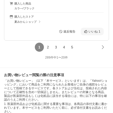
購入した商品
カラ―/ブラック
購入したストア
夏みかんショップ
違反報告
いいね
1
1
2
3
4
5
289
件中
1
〜
20
件
お買い物レビュー閲覧の際の注意事項
「お買い物レビュー」（以下「本サービス」といいます）は、「Yahoo!ショ
ッピング」において商品をご利用になられたお客様がご自身の感想をレビュ
ーとして投稿できるサービスです。各ストアおよび当社は、投稿された内容
について正確性を含め一切保証しません。またレビューの対象となる商品、
製品が医薬部外品もしくは化粧品に該当する場合には、特に以下の事項を確
認のうえご利用ください。
1. 医薬部外品および化粧品に関する重要な事項は、各商品の添付文書に書か
れています。本サービスをご利用いただく前に、必ず添付文書をお読みくだ
さい。