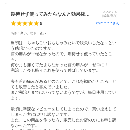
2023/9/14
期待せず使ってみたらなんと効果抜群！
（編集済み）
5
chi********
さん
高さ
：
高い
、
硬さ
：
硬い
当初は、ちゃちこいおもちゃみたいで銭失いしたな～とい
う感想だったのですが、

首の痛みが半端なかったので、期待せず使っていたとこ
ろ、

何か月も痛くてたまらなかった首の痛みが、ゼロに！

完治した今も時々これを使って伸ばしています。

夫も首の痛みがあるとのことで、これを勧めたところ、と
ても改善したと喜んでいました。

まだ完治とまではいってないようですが、毎日使用してい
ます。

最初に辛辣なレビューをしてしまったので、買い控えして
しまった方には申し訳ないです。

また、この商品を作った方、販売したお店の方にも申し訳
なかったです。
