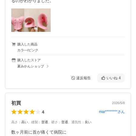
るのがわかりました。
購入した商品
カラ―/ピンク
購入したストア
夏みかんショップ
違反報告
いいね
4
初買
2026/5/8
4
mar********
さん
高さ
：
高い
、
縫製
：
普通
、
硬さ
：
普通
、
通気性
：
良い
数ヶ月前に首が痛くて病院に
