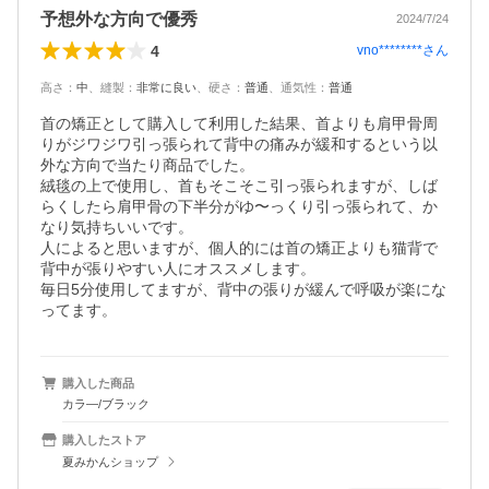
予想外な方向で優秀
2024/7/24
4
vno********
さん
高さ
：
中
、
縫製
：
非常に良い
、
硬さ
：
普通
、
通気性
：
普通
首の矯正として購入して利用した結果、首よりも肩甲骨周
りがジワジワ引っ張られて背中の痛みが緩和するという以
外な方向で当たり商品でした。

絨毯の上で使用し、首もそこそこ引っ張られますが、しば
らくしたら肩甲骨の下半分がゆ〜っくり引っ張られて、か
なり気持ちいいです。

人によると思いますが、個人的には首の矯正よりも猫背で
背中が張りやすい人にオススメします。

毎日5分使用してますが、背中の張りが緩んで呼吸が楽にな
ってます。
購入した商品
カラ―/ブラック
購入したストア
夏みかんショップ