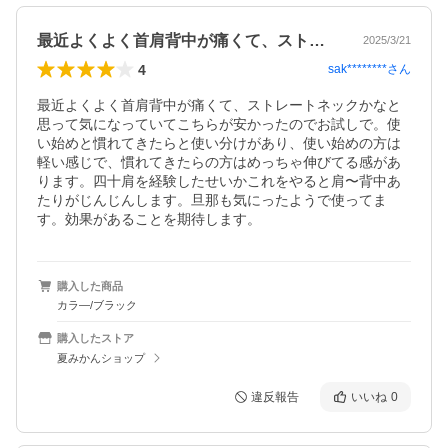
最近よくよく首肩背中が痛くて、ストレー…
2025/3/21
4
sak********
さん
最近よくよく首肩背中が痛くて、ストレートネックかなと
思って気になっていてこちらが安かったのでお試しで。使
い始めと慣れてきたらと使い分けがあり、使い始めの方は
軽い感じで、慣れてきたらの方はめっちゃ伸びてる感があ
ります。四十肩を経験したせいかこれをやると肩〜背中あ
たりがじんじんします。旦那も気にったようで使ってま
す。効果があることを期待します。
購入した商品
カラ―/ブラック
購入したストア
夏みかんショップ
違反報告
いいね
0