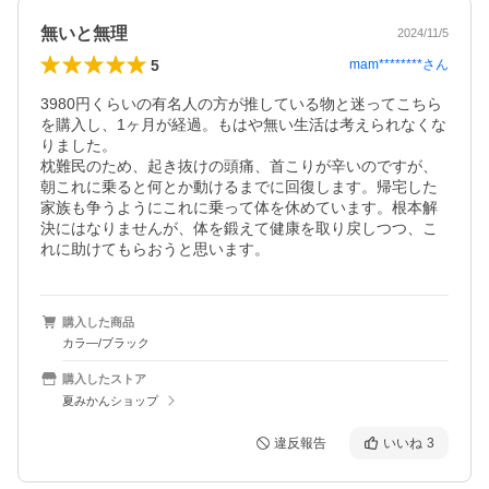
無いと無理
2024/11/5
5
mam********
さん
3980円くらいの有名人の方が推している物と迷ってこちら
を購入し、1ヶ月が経過。もはや無い生活は考えられなくな
りました。

枕難民のため、起き抜けの頭痛、首こりが辛いのですが、
朝これに乗ると何とか動けるまでに回復します。帰宅した
家族も争うようにこれに乗って体を休めています。根本解
決にはなりませんが、体を鍛えて健康を取り戻しつつ、こ
れに助けてもらおうと思います。
購入した商品
カラ―/ブラック
購入したストア
夏みかんショップ
違反報告
いいね
3