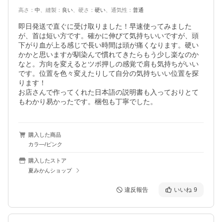
高さ
：
中
、
縫製
：
良い
、
硬さ
：
硬い
、
通気性
：
普通
即日発送で直ぐに受け取りました！早速使ってみました
が、首は短い方です。確かに伸びて気持ちいいですが、頭
下がり血が上る感じで長い時間は頭が痛くなります。硬い
かかと思いますが馴染んで慣れてきたらもう少し楽なのか
なと。方向を変えるとツボ押しの感覚で肩も気持ちがいい
です。位置を色々変えたりして自分の気持ちいい位置を探
ります！

お店さんで作ってくれた日本語の説明書も入っておりとて
もわかり易かったです。梱包も丁寧でした。
購入した商品
カラ―/ピンク
購入したストア
夏みかんショップ
違反報告
いいね
9