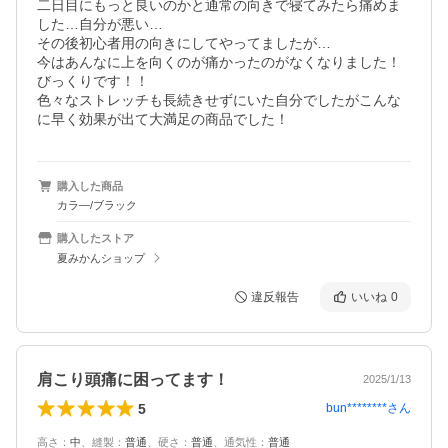
二日目にもっと良いのかと通常の向きで寝てみたら痛めま
した…自分が悪い…

その後初心者用の向きにしてやってましたが…

今はあんなに上を向くのが痛かったのがなくなりました！
びっくりです！！

色々なストレッチも長続きせずにいた自分でしたがこんな
に早く効果が出て大満足の商品でした！
購入した商品
カラ―/ブラック
購入したストア
夏みかんショップ
違反報告
いいね
0
肩こり頭痛に困ってます！
2025/1/13
5
bun********
さん
高さ
：
中
、
縫製
：
普通
、
硬さ
：
普通
、
通気性
：
普通