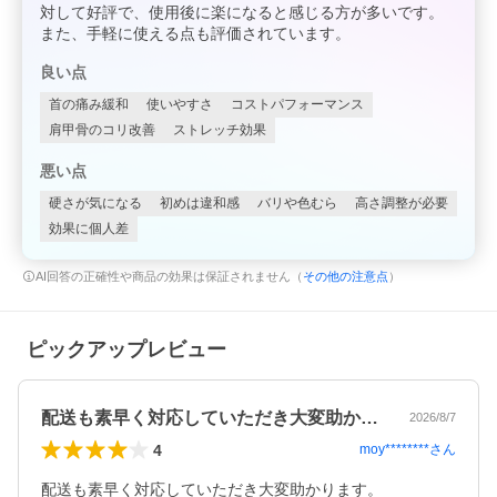
対して好評で、使用後に楽になると感じる方が多いです。
また、手軽に使える点も評価されています。
良い点
首の痛み緩和
使いやすさ
コストパフォーマンス
肩甲骨のコリ改善
ストレッチ効果
悪い点
硬さが気になる
初めは違和感
バリや色むら
高さ調整が必要
効果に個人差
AI回答の正確性や商品の効果は保証されません（
その他の注意点
）
ピックアップレビュー
配送も素早く対応していただき大変助かり…
2026/8/7
4
moy********
さん
配送も素早く対応していただき大変助かります。
