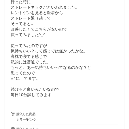
行った時に

ストレートネックだといわれました。

レントゲンを見ると医者から

ストレート通り越して

そってると‥

改善したくてこちらが安いので

買ってみました^_^

使ってみたのですが

気持ちいい？って感じでは無かったかな。

高枕で寝てる感じで

私的には普通でした。

もっと、あー気持ちいいってなるのかな？と

思ってたので

⭐️4にしてます。

続けると良いみたいなので

毎日10分試してみます
購入した商品
カラ―/ピンク
購入したストア