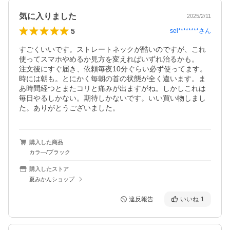
気に入りました
2025/2/11
5
sei********
さん
すごくいいです。ストレートネックが酷いのですが、これ
使ってスマホやめるか見方を変えればいずれ治るかも。

注文後にすぐ届き、依頼毎夜10分ぐらい必ず使ってます。
時には朝も。とにかく毎朝の首の状態が全く違います。ま
あ時間経つとまたコリと痛みが出ますがね。しかしこれは
毎日やるしかない。期待しかないです。いい買い物しまし
た。ありがとうございました。
購入した商品
カラ―/ブラック
購入したストア
夏みかんショップ
違反報告
いいね
1