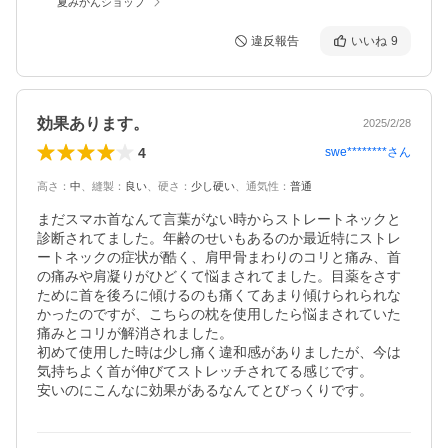
夏みかんショップ
違反報告
いいね
9
効果あります。
2025/2/28
4
swe********
さん
高さ
：
中
、
縫製
：
良い
、
硬さ
：
少し硬い
、
通気性
：
普通
まだスマホ首なんて言葉がない時からストレートネックと
診断されてました。年齢のせいもあるのか最近特にストレ
ートネックの症状が酷く、肩甲骨まわりのコリと痛み、首
の痛みや肩凝りがひどくて悩まされてました。目薬をさす
ために首を後ろに傾けるのも痛くてあまり傾けられられな
かったのですが、こちらの枕を使用したら悩まされていた
痛みとコリが解消されました。

初めて使用した時は少し痛く違和感がありましたが、今は
気持ちよく首が伸びてストレッチされてる感じです。

安いのにこんなに効果があるなんてとびっくりです。