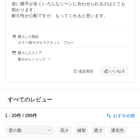
使い勝手が良くいろんなシーンに合わせられるのはとても
助かります。

耐久性が心配ですが、もってくれると思います。
購入した商品
カラ―/新モデルマグネット ブルー
購入したストア
夏みかんショップ
違反報告
いいね
0
すべてのレビュー
1
-
20
件 /
289
件
おすすめ順
星の数
高さ
縫製
硬さ
通気性