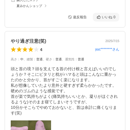
夏みかんショップ
違反報告
いいね
0
やり過ぎ注意(笑)
2025/7/15
4
yuc********
さん
高さ
：
中
、
縫製
：
普通
、
硬さ
：
普通
、
通気性
：
普通
頭と首の境？頭を支えてる首の付け根と言えばいいのでし
ょうか？そこにピタリと枕がハマると頭はこんなに重かっ
たのかと分かり、首がすごく楽になります。

私が想像していたより意外と硬すぎず柔らかかったです。
硬めのゴムのような感覚です。

首が楽で気持ちがよく(痛気持ちいいとか、凝りがほぐされ
るような)そのまま寝てしまいそうですが、

10分かそこらでやめておかないと、首は余計に痛くなりま
す(笑)