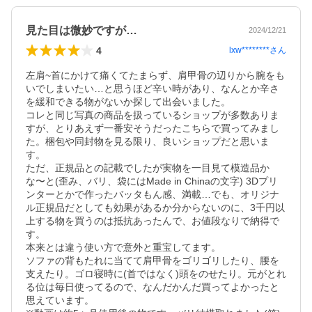
見た目は微妙ですが…
2024/12/21
4
lxw********
さん
左肩~首にかけて痛くてたまらず、肩甲骨の辺りから腕をも
いでしまいたい…と思うほど辛い時があり、なんとか辛さ
を緩和できる物がないか探して出会いました。

コレと同じ写真の商品を扱っているショップが多数ありま
すが、とりあえず一番安そうだったこちらで買ってみまし
た。梱包や同封物を見る限り、良いショップだと思いま
す。

ただ、正規品との記載でしたが実物を一目見て模造品か
な〜と(歪み、バリ、袋にはMade in Chinaの文字) 3Dプリ
ンターとかで作ったバッタもん感、満載…でも、オリジナ
ル正規品だとしても効果があるか分からないのに、3千円以
上する物を買うのは抵抗あったんで、お値段なりで納得で
す。

本来とは違う使い方で意外と重宝してます。

ソファの背もたれに当てて肩甲骨をゴリゴリしたり、腰を
支えたり。ゴロ寝時に(首ではなく)頭をのせたり。元がとれ
る位は毎日使ってるので、なんだかんだ買ってよかったと
思えています。
