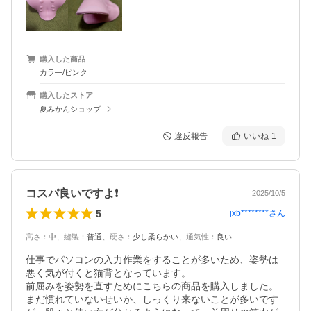
購入した商品
カラ―/ピンク
購入したストア
夏みかんショップ
違反報告
いいね
1
コスパ良いですよ❗️
2025/10/5
5
jxb********
さん
高さ
：
中
、
縫製
：
普通
、
硬さ
：
少し柔らかい
、
通気性
：
良い
仕事でパソコンの入力作業をすることが多いため、姿勢は
悪く気が付くと猫背となっています。

前屈みを姿勢を直すためにこちらの商品を購入しました。

まだ慣れていないせいか、しっくり来ないことが多いです