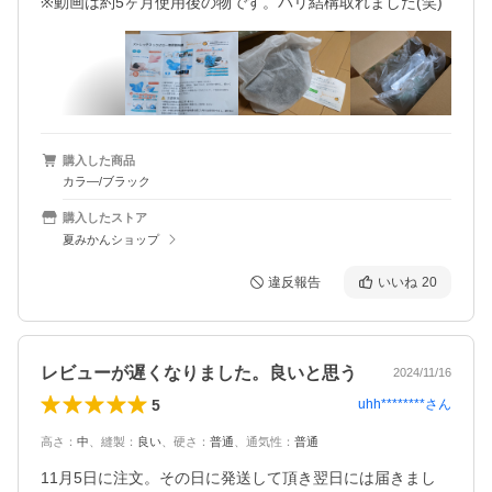
※動画は約5ヶ月使用後の物です。バリ結構取れました(笑)
購入した商品
カラ―/ブラック
購入したストア
夏みかんショップ
違反報告
いいね
20
レビューが遅くなりました。良いと思う
2024/11/16
5
uhh********
さん
高さ
：
中
、
縫製
：
良い
、
硬さ
：
普通
、
通気性
：
普通
11月5日に注文。その日に発送して頂き翌日には届きまし