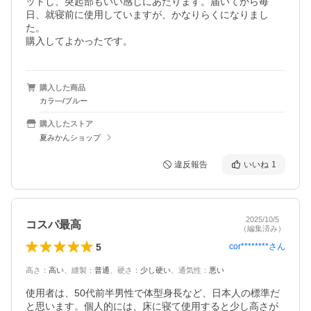
ットし、突起部もいい感じにあたります。届いてから毎
日、就寝前に使用していますが、かなりらくになりまし
た。

購入してよかったです。
購入した商品
カラ―/ブルー
購入したストア
夏みかんショップ
違反報告
いいね
1
2025/10/5
コスパ最高
（編集済み）
5
cor********
さん
高さ
：
高い
、
縫製
：
普通
、
硬さ
：
少し硬い
、
通気性
：
悪い
使用者は、50代前半男性で体型身長など、日本人の標準だ
と思います。個人的には、床に寝て使用すると少し高さが