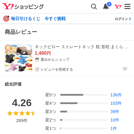
i
毎日引けるくじ 今すぐ挑戦
ログイン
商品レビュー
ネックピロー ストレートネック 枕 首枕 まくら 肩こり 首 矯正 ストレッチ 整体 マッサージ ネック枕 ストレッチ枕 母の日
1,480
円
夏みかんショップ
レビューを投稿する
総合評価
星
5
つ
136
件
4.26
星
4
つ
103
件
星
3
つ
39
件
星
2
つ
10
件
289
件
星
1
つ
1
件