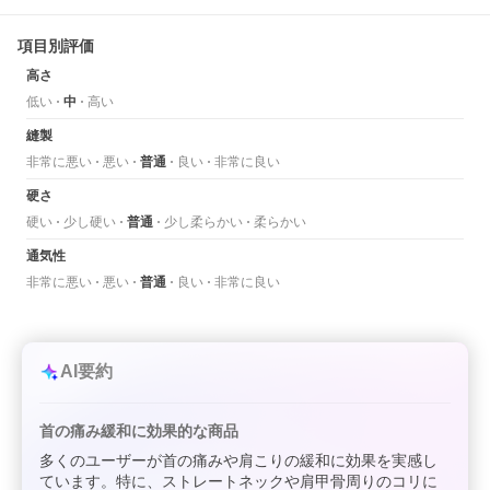
項目別評価
高さ
低い
中
高い
縫製
非常に悪い
悪い
普通
良い
非常に良い
硬さ
硬い
少し硬い
普通
少し柔らかい
柔らかい
通気性
非常に悪い
悪い
普通
良い
非常に良い
AI要約
首の痛み緩和に効果的な商品
多くのユーザーが首の痛みや肩こりの緩和に効果を実感し
ています。特に、ストレートネックや肩甲骨周りのコリに