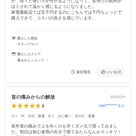
が、段々と使い方が分かるようになって、首周りの筋肉が
ほぐされて温かく感じるようになりました。

家電量販店てば五千円するのにこちらでは千円ちょっとで
購入できて、コスパの良さを感じています。
購入した商品
カラ―/ブルー
購入したストア
夏みかんショップ
違反報告
いいね
0
首の痛みからの解放
2025/12/4
5
nan********
さん
高さ
：
中
、
縫製
：
普通
、
硬さ
：
少し硬い
、
通気性
：
普通
長年首の痛みで上を向くのも辛くダメ元で買ってみまし
た。初日は初心者用の向きで寝てみたらなんかスッキリ！