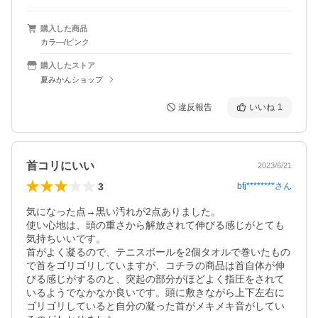
購入した商品
カラ―/ピンク
購入したストア
夏みかんショップ
違反報告
いいね
1
首コリにいい
2023/6/21
3
bfj********
さん
気になった点→黒い汚れが2点ありました。

使い心地は、頭の重さから解放されて伸びる感じがとても
気持ちいいです。

首がよく凝るので、テニスボールを2個タオルで巻いたもの
で首をゴリゴリしていますが、コチラの商品は首自体が伸
びる感じがするのと、突起の部分がほどよく指圧をされて
いるようでなかなか良いです。頭に敷きながら上下左右に
ゴリゴリしていると自分の凝った首がメキメキ音がしてい