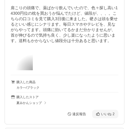
肩こりの頭痛で、薬ばかり飲んでいたので、色々探し高い1
4300円位の枕を買おうか悩んでたけど、値段が、、、。こ
ちらの口コミを見て購入3日後に来ました。硬さは頭を乗せ
るといい感じにシナリます。毎日スマホやテレビを、見な
がらやってます。頭痛に効いてるかまだ分かりませんが、
首が伸びるので気持ち良く、少し楽になったように思いま
す。送料もかからないし値段分は十分あると思います。
購入した商品
カラ―/ブラック
購入したストア
夏みかんショップ
違反報告
いいね
2