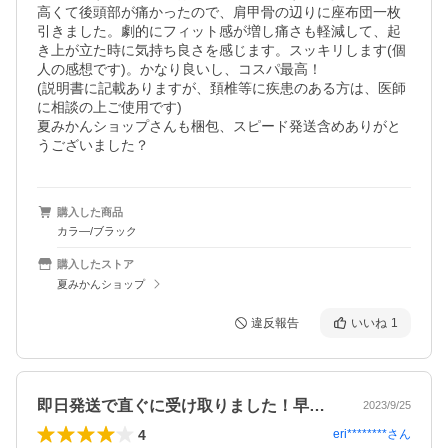
高くて後頭部が痛かったので、肩甲骨の辺りに座布団一枚
引きました。劇的にフィット感が増し痛さも軽減して、起
き上が立た時に気持ち良さを感じます。スッキリします(個
人の感想です)。かなり良いし、コスパ最高！

(説明書に記載ありますが、頚椎等に疾患のある方は、医師
に相談の上ご使用です)

夏みかんショップさんも梱包、スピード発送含めありがと
うございました？
購入した商品
カラ―/ブラック
購入したストア
夏みかんショップ
違反報告
いいね
1
即日発送で直ぐに受け取りました！早速使…
2023/9/25
4
eri********
さん