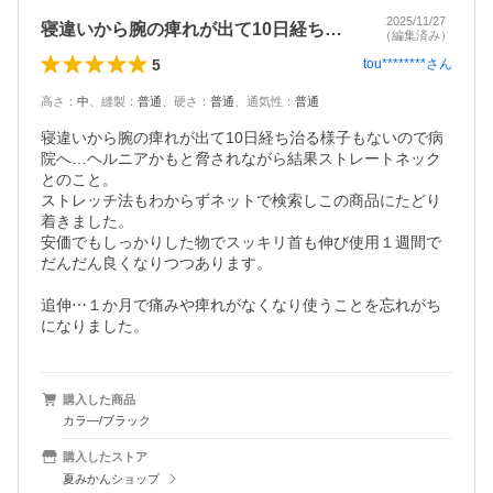
2025/11/27
寝違いから腕の痺れが出て10日経ち治る…
（編集済み）
5
tou********
さん
高さ
：
中
、
縫製
：
普通
、
硬さ
：
普通
、
通気性
：
普通
寝違いから腕の痺れが出て10日経ち治る様子もないので病
院へ…ヘルニアかもと脅されながら結果ストレートネック
とのこと。

ストレッチ法もわからずネットで検索しこの商品にたどり
着きました。

安価でもしっかりした物でスッキリ首も伸び使用１週間で
だんだん良くなりつつあります。

追伸⋯１か月で痛みや痺れがなくなり使うことを忘れがち
になりました。
購入した商品
カラ―/ブラック
購入したストア
夏みかんショップ