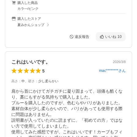
購入した商品
カラ―/ピンク
購入したストア
夏みかんショップ
違反報告
いいね
10
これはいいです。
2026/3/8
5
mac********
さん
高さ
：
中
、
硬さ
：
少し柔らかい
肩から首にかけてガチガチに凝り固まって、頭痛も酷くな
り、藁にもすがる気持ちで購入しました。

ブルーを購入したのですが、色むらやバリがありました。
素材自体が少し柔らかいので、バリがあっても使用する際
に問題はありません。

説明書が入っていたのに読まずに、「初めての方」ではな
い方で使用してしまいました。

使用してみた感想ですが、これはいいです！カーブもフィ