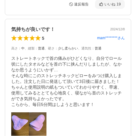
違反報告
いいね
19
気持ちが良いです！
2024/12/8
5
mam********
さん
高さ
：
中
、
縫製
：
普通
、
硬さ
：
少し柔らかい
、
通気性
：
普通
ストレートネックで首の痛みがひどくなり、自分でロール
状にしたタオルなどを首の下に挟んだりしましたが、なか
なか思うようにいかず…

そんな時にこのストレッチネックピローをみつけ購入しま
した。注文した日に発送して頂いて3日後に届きました！

ちゃんと使用説明の紙もついていてわかりやすく、早速、
使用してみるととても心地良く、寝ながら首のストレッチ
ができ気持ちよかったです。

こらから、毎日5分間はしようと思います！