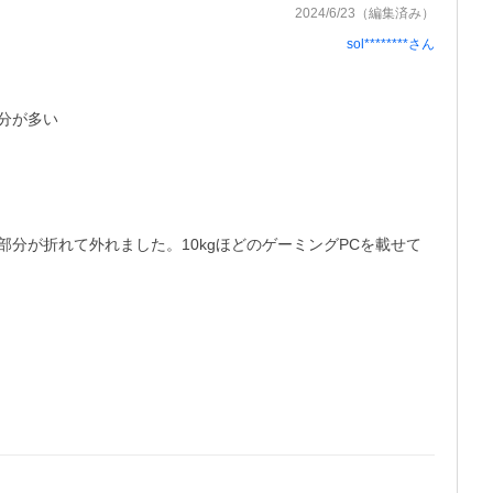
2024/6/23
（編集済み）
sol********
さん
が多い

分が折れて外れました。10kgほどのゲーミングPCを載せて