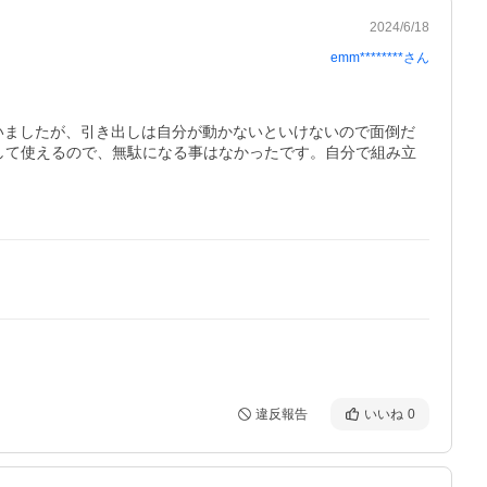
2024/6/18
emm********
さん
いましたが、引き出しは自分が動かないといけないので面倒だ
して使えるので、無駄になる事はなかったです。自分で組み立
違反報告
いいね
0