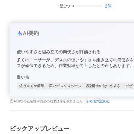
星
1
つ
2
件
AI要約
使いやすさと組み立ての簡便さが評価される
多くのユーザーが、デスクの使いやすさや組み立ての簡便さを
スが確保できるため、作業効率が向上したとの声もあります。
良い点
組み立てが簡単
広いデスクスペース
2段構造の使いやすさ
デザ
AI回答の正確性や商品の効果は保証されません（
その他の注意点
）
ピックアップレビュー