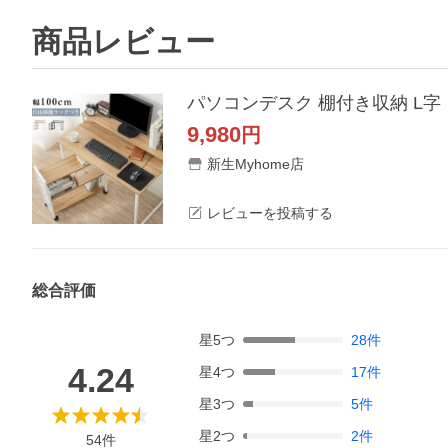
商品レビュー
9,980
円
新生Myhome店
レビューを投稿する
総合評価
星
5
つ
28
件
4.24
星
4
つ
17
件
星
3
つ
5
件
星
2
つ
2
件
54
件