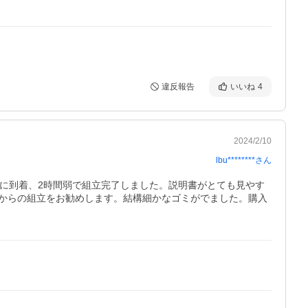
違反報告
いいね
4
2024/2/10
lbu********
さん
に到着、2時間弱で組立完了しました。説明書がとても見やす
からの組立をお勧めします。結構細かなゴミがでました。購入