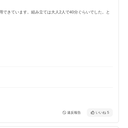
できています。組み立ては大人2人で40分ぐらいでした。と
違反報告
いいね
5