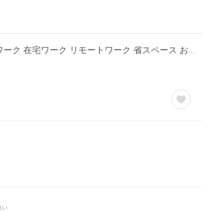
パソコンデスク 棚付き収納 L字 ラック付き 書斎デスク 学習机 勉強机 ハイタイプ テレワーク 在宅ワーク リモートワーク 省スペース おしゃれ
良い